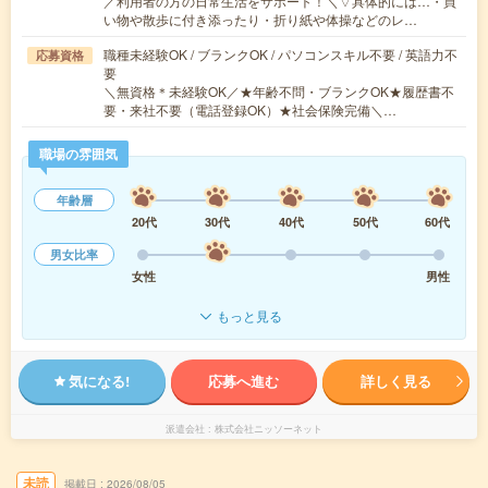
／利用者の方の日常生活をサポート！＼▽具体的には…・買
い物や散歩に付き添ったり・折り紙や体操などのレ…
職種未経験OK / ブランクOK / パソコンスキル不要 / 英語力不
応募資格
要
＼無資格＊未経験OK／★年齢不問・ブランクOK★履歴書不
要・来社不要（電話登録OK）★社会保険完備＼…
職場の雰囲気
年齢層
20代
30代
40代
50代
60代
男女比率
女性
男性
もっと見る
気になる!
応募へ進む
詳しく見る
派遣会社
株式会社ニッソーネット
未読
掲載日
2026/08/05