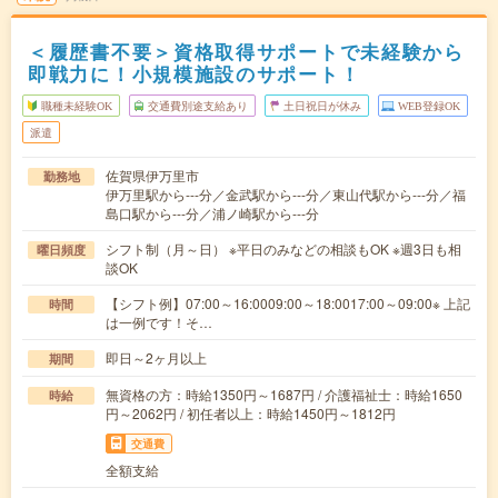
＜履歴書不要＞資格取得サポートで未経験から
即戦力に！小規模施設のサポート！
職種未経験OK
交通費別途支給あり
土日祝日が休み
WEB登録OK
派遣
佐賀県伊万里市
勤務地
伊万里駅から---分／金武駅から---分／東山代駅から---分／福
島口駅から---分／浦ノ崎駅から---分
シフト制（月～日） ※平日のみなどの相談もOK ※週3日も相
曜日頻度
談OK
【シフト例】07:00～16:0009:00～18:0017:00～09:00※ 上記
時間
は一例です！そ…
即日～2ヶ月以上
期間
無資格の方：時給1350円～1687円 / 介護福祉士：時給1650
時給
円～2062円 / 初任者以上：時給1450円～1812円
交通費
全額支給