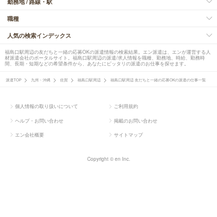
勤務地 / 路線・駅
職種
人気の検索インデックス
福島口駅周辺の友だちと一緒の応募OKの派遣情報の検索結果。エン派遣は、エンが運営する人
材派遣会社のポータルサイト。福島口駅周辺の派遣/求人情報を職種、勤務地、時給、勤務時
間、長期・短期などの希望条件から、あなたにピッタリの派遣のお仕事を探せます。
派遣TOP
九州・沖縄
佐賀
福島口駅周辺
福島口駅周辺 友だちと一緒の応募OKの派遣の仕事一覧
個人情報の取り扱いについて
ご利用規約
ヘルプ・お問い合わせ
掲載のお問い合わせ
エン会社概要
サイトマップ
Copyright © en Inc.