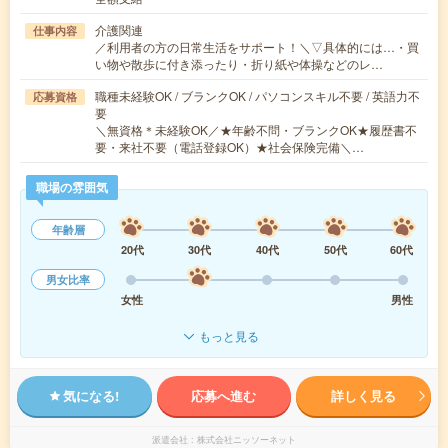
介護関連
仕事内容
／利用者の方の日常生活をサポート！＼▽具体的には…・買
い物や散歩に付き添ったり・折り紙や体操などのレ…
職種未経験OK / ブランクOK / パソコンスキル不要 / 英語力不
応募資格
要
＼無資格＊未経験OK／★年齢不問・ブランクOK★履歴書不
要・来社不要（電話登録OK）★社会保険完備＼…
職場の雰囲気
年齢層
20代
30代
40代
50代
60代
男女比率
女性
男性
もっと見る
気になる!
応募へ進む
詳しく見る
派遣会社
株式会社ニッソーネット