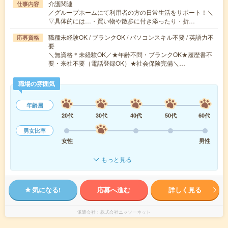
介護関連
仕事内容
／グループホームにて利用者の方の日常生活をサポート！＼
▽具体的には…・買い物や散歩に付き添ったり・折…
職種未経験OK / ブランクOK / パソコンスキル不要 / 英語力不
応募資格
要
＼無資格＊未経験OK／★年齢不問・ブランクOK★履歴書不
要・来社不要（電話登録OK）★社会保険完備＼…
職場の雰囲気
年齢層
20代
30代
40代
50代
60代
男女比率
女性
男性
もっと見る
気になる!
応募へ進む
詳しく見る
派遣会社
株式会社ニッソーネット