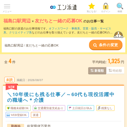
メニュー
気になる!
ログイン
検索
福島口駅周辺
×
友だちと一緒の応募OK
のお仕事一覧
福島口駅の派遣のお仕事情報です。
オフィスワーク・事務系
、
営業・販売・サービス
系
、
クリエイティブ系
などのお仕事を取り揃えています。友だちと一緒の応募OKの条
件の他に、
交通費別途支給あり
、
職種未経験OK
、
週4日勤務
などのこだわり条件も取
り揃えています。
条件の変更
福島口駅周辺 / 友だちと一緒の応募OK
4
1,325
全
件
平均時給:
円
時給順
新着順
未読
掲載日
2026/08/07
NEW
＼10年後にも残る仕事／～60代も現役活躍中
の職場へ＊介護
職種未経験OK
交通費別途支給あり
土日祝日が休み
残業なし
WEB登録OK
派遣
佐賀県伊万里市
勤務地