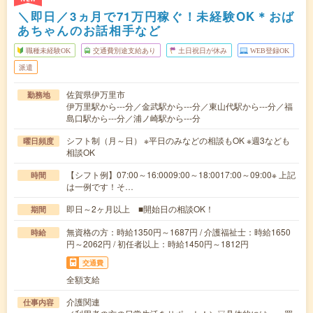
＼即日／3ヵ月で71万円稼ぐ！未経験OK＊おば
あちゃんのお話相手など
職種未経験OK
交通費別途支給あり
土日祝日が休み
WEB登録OK
派遣
佐賀県伊万里市
勤務地
伊万里駅から---分／金武駅から---分／東山代駅から---分／福
島口駅から---分／浦ノ崎駅から---分
シフト制（月～日） ※平日のみなどの相談もOK ※週3なども
曜日頻度
相談OK
【シフト例】07:00～16:0009:00～18:0017:00～09:00※ 上記
時間
は一例です！そ…
即日～2ヶ月以上 ■開始日の相談OK！
期間
無資格の方：時給1350円～1687円 / 介護福祉士：時給1650
時給
円～2062円 / 初任者以上：時給1450円～1812円
交通費
全額支給
介護関連
仕事内容