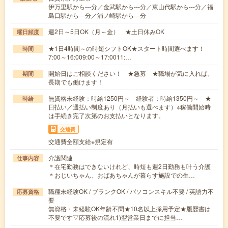
伊万里駅から---分／金武駅から---分／東山代駅から---分／福
島口駅から---分／浦ノ崎駅から---分
週2日～5日OK（月～金） ★土日休みOK
曜日頻度
★1日4時間～の時短シフトOK★スタート時間選べます！
時間
7:00～16:009:00～17:0011:…
開始日はご相談ください！ ★急募 ★職場が気に入れば、
期間
長期でも働けます！
無資格未経験：時給1250円～ 経験者：時給1350円～ ★
時給
日払い／週払い制度あり（月払いも選べます）※稼働開始時
は手続き完了次第のお支払いとなります。
交通費
交通費全額支給※規定有
介護関連
仕事内容
＊在宅勤務はできないけれど、時短も週2日勤務も叶う介護
＊おじいちゃん、おばあちゃんが暮らす施設での生…
職種未経験OK / ブランクOK / パソコンスキル不要 / 英語力不
応募資格
要
無資格・未経験OK年齢不問★10名以上採用予定★履歴書は
不要です▽応募後の流れ1)翌営業日までに担当…