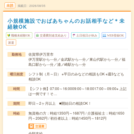
未読
掲載日
2026/08/05
小規模施設でおばあちゃんのお話相手など＊未
経験OK
職種未経験OK
交通費別途支給あり
土日祝日が休み
WEB登録OK
派遣
佐賀県伊万里市
勤務地
伊万里駅から---分／金武駅から---分／東山代駅から---分／福
島口駅から---分／浦ノ崎駅から---分
シフト制（月～日） ※平日のみなどの相談もOK ※週3なども
曜日頻度
相談OK
【シフト例】07:00～16:0009:00～18:0017:00～09:00※ 上記
時間
は一例です！そ…
即日～2ヶ月以上 ■開始日の相談OK！
期間
無資格の方：時給1350円～1687円 / 介護福祉士：時給1650
時給
円～2062円 / 初任者以上：時給1450円～1812円
交通費
全額支給