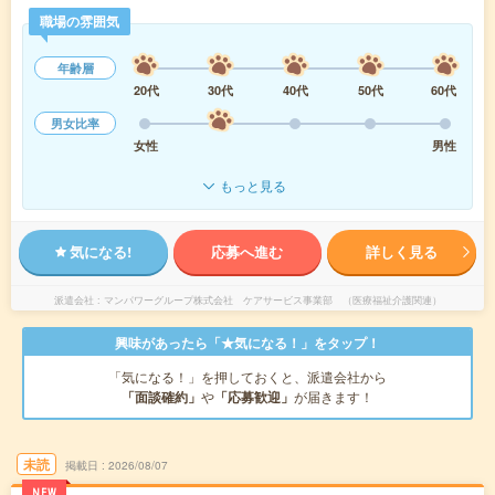
職場の雰囲気
年齢層
20代
30代
40代
50代
60代
男女比率
女性
男性
もっと見る
気になる!
応募へ進む
詳しく見る
派遣会社
マンパワーグループ株式会社 ケアサービス事業部 （医療福祉介護関連）
興味があったら「★気になる！」をタップ！
「気になる！」を押しておくと、派遣会社から
「面談確約」
や
「応募歓迎」
が届きます！
未読
掲載日
2026/08/07
NEW