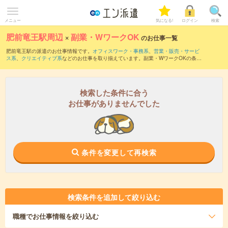
メニュー
気になる!
ログイン
検索
肥前竜王駅周辺
×
副業・WワークOK
のお仕事一覧
肥前竜王駅の派遣のお仕事情報です。
オフィスワーク・事務系
、
営業・販売・サービ
ス系
、
クリエイティブ系
などのお仕事を取り揃えています。副業・WワークOKの条件
の他に、
交通費別途支給あり
、
職種未経験OK
、
友だちと一緒の応募OK
などのこだわ
り条件も取り揃えています。
検索した条件に合う
お仕事がありませんでした
条件を変更して再検索
検索条件を追加して絞り込む
職種
でお仕事情報を絞り込む