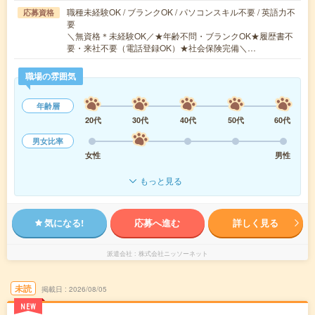
職種未経験OK / ブランクOK / パソコンスキル不要 / 英語力不
応募資格
要
＼無資格＊未経験OK／★年齢不問・ブランクOK★履歴書不
要・来社不要（電話登録OK）★社会保険完備＼…
職場の雰囲気
年齢層
20代
30代
40代
50代
60代
男女比率
女性
男性
もっと見る
気になる!
応募へ進む
詳しく見る
派遣会社
株式会社ニッソーネット
未読
掲載日
2026/08/05
NEW