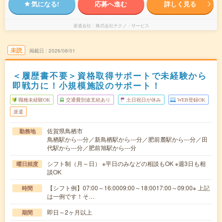
気になる!
応募へ進む
詳しく見る
派遣会社
株式会社テクノ・サービス
未読
掲載日
2026/08/01
＜履歴書不要＞資格取得サポートで未経験から
即戦力に！小規模施設のサポート！
職種未経験OK
交通費別途支給あり
土日祝日が休み
WEB登録OK
派遣
佐賀県鳥栖市
勤務地
鳥栖駅から---分／新鳥栖駅から---分／肥前麓駅から---分／田
代駅から---分／肥前旭駅から---分
シフト制（月～日） ※平日のみなどの相談もOK ※週3日も相
曜日頻度
談OK
【シフト例】07:00～16:0009:00～18:0017:00～09:00※ 上記
時間
は一例です！そ…
即日～2ヶ月以上
期間