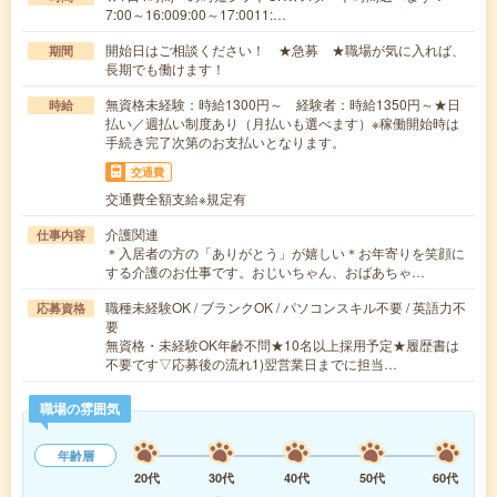
7:00～16:009:00～17:0011:…
開始日はご相談ください！ ★急募 ★職場が気に入れば、
期間
長期でも働けます！
無資格未経験：時給1300円～ 経験者：時給1350円～★日
時給
払い／週払い制度あり（月払いも選べます）※稼働開始時は
手続き完了次第のお支払いとなります。
交通費
交通費全額支給※規定有
介護関連
仕事内容
＊入居者の方の「ありがとう」が嬉しい＊お年寄りを笑顔に
する介護のお仕事です。おじいちゃん、おばあちゃ…
職種未経験OK / ブランクOK / パソコンスキル不要 / 英語力不
応募資格
要
無資格・未経験OK年齢不問★10名以上採用予定★履歴書は
不要です▽応募後の流れ1)翌営業日までに担当…
職場の雰囲気
年齢層
20代
30代
40代
50代
60代