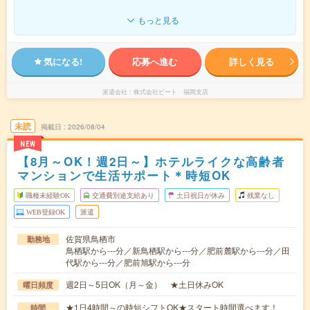
もっと見る
気になる!
応募へ進む
詳しく見る
派遣会社
株式会社ビート 福岡支店
未読
掲載日
2026/08/04
NEW
【8月～OK！週2日～】ホテルライクな高齢者
マンションで生活サポート＊時短OK
職種未経験OK
交通費別途支給あり
土日祝日が休み
残業なし
WEB登録OK
派遣
佐賀県鳥栖市
勤務地
鳥栖駅から---分／新鳥栖駅から---分／肥前麓駅から---分／田
代駅から---分／肥前旭駅から---分
週2日～5日OK（月～金） ★土日休みOK
曜日頻度
★1日4時間～の時短シフトOK★スタート時間選べます！
時間