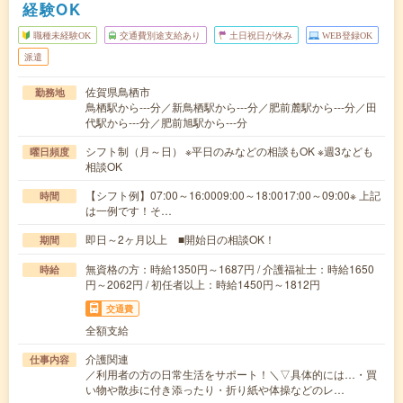
経験OK
職種未経験OK
交通費別途支給あり
土日祝日が休み
WEB登録OK
派遣
佐賀県鳥栖市
勤務地
鳥栖駅から---分／新鳥栖駅から---分／肥前麓駅から---分／田
代駅から---分／肥前旭駅から---分
シフト制（月～日） ※平日のみなどの相談もOK ※週3なども
曜日頻度
相談OK
【シフト例】07:00～16:0009:00～18:0017:00～09:00※ 上記
時間
は一例です！そ…
即日～2ヶ月以上 ■開始日の相談OK！
期間
無資格の方：時給1350円～1687円 / 介護福祉士：時給1650
時給
円～2062円 / 初任者以上：時給1450円～1812円
交通費
全額支給
介護関連
仕事内容
／利用者の方の日常生活をサポート！＼▽具体的には…・買
い物や散歩に付き添ったり・折り紙や体操などのレ…