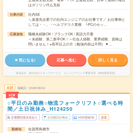
はガソリン代も支給
社内SE
仕事内容
＼派遣先企業での社内エンジニアのお仕事です／ お仕事例と
しては・・。・ヘルプデスク業務 └PCのセッ…
職種未経験OK / ブランクOK / 英語力不要
応募資格
＜未経験、第二新卒OK！＞社会人経験、業界経験、資格は
問いません！※高卒以上の方（勉強内容は不問）▼…
気になる!
応募へ進む
詳しく見る
派遣会社
株式会社スタッフサービス エンジニアリング事業本部（無期雇用派遣）
未読
掲載日
2026/08/04
NEW
○平日のみ勤務○物流フォークリフト○選べる時
間／土日祝休み_H124250
交通費別途支給あり
土日祝日が休み
WEB登録OK
派遣
佐賀県鳥栖市
勤務地