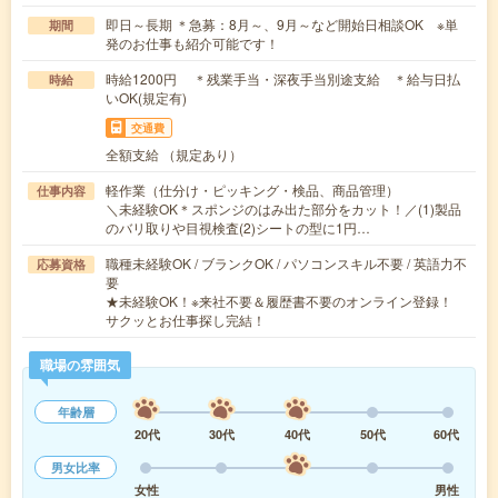
即日～長期 ＊急募：8月～、9月～など開始日相談OK ※単
期間
発のお仕事も紹介可能です！
時給1200円 ＊残業手当・深夜手当別途支給 ＊給与日払
時給
いOK(規定有)
交通費
全額支給 （規定あり）
軽作業（仕分け・ピッキング・検品、商品管理）
仕事内容
＼未経験OK＊スポンジのはみ出た部分をカット！／(1)製品
のバリ取りや目視検査(2)シートの型に1円…
職種未経験OK / ブランクOK / パソコンスキル不要 / 英語力不
応募資格
要
★未経験OK！※来社不要＆履歴書不要のオンライン登録！
サクッとお仕事探し完結！
職場の雰囲気
年齢層
20代
30代
40代
50代
60代
男女比率
女性
男性