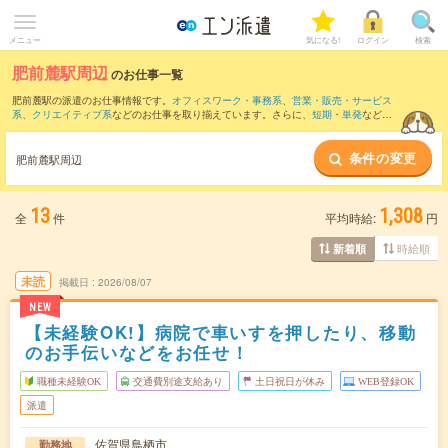
メニュー
気になる!
ログイン
検索
肥前麓駅周辺
のお仕事一覧
肥前麓駅の派遣のお仕事情報です。
オフィスワーク・事務系
、
営業・販売・サービス
系
、
クリエイティブ系
などのお仕事を取り揃えています。さらに、
短期
・
単発
などの
期間や、
職種未経験OK
などのこだわり条件で絞り込んでいただけます。
条件の変更
また、
鳥栖駅
・
久留米駅
・
西鉄久留米駅
・
久留米大学前駅
・
朝倉街道駅
など近隣駅の
肥前麓駅周辺
お仕事もご確認いただけます。
13
1,308
全
件
平均時給:
円
時給順
新着順
未読
掲載日
2026/08/07
NEW
【未経験OK!】病院で車いすを押したり、移動
のお手伝いなどをお任せ！
職種未経験OK
交通費別途支給あり
土日祝日が休み
WEB登録OK
派遣
佐賀県鳥栖市
勤務地