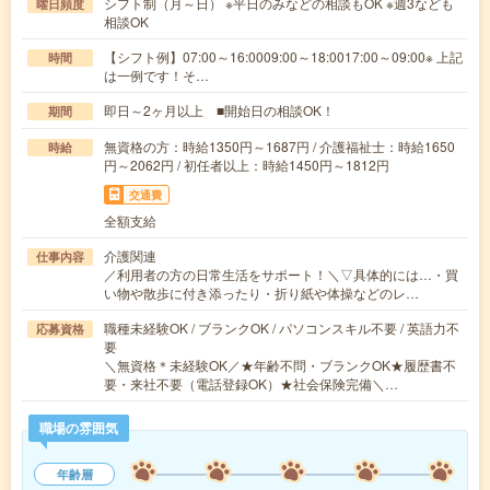
シフト制（月～日） ※平日のみなどの相談もOK ※週3なども
曜日頻度
相談OK
【シフト例】07:00～16:0009:00～18:0017:00～09:00※ 上記
時間
は一例です！そ…
即日～2ヶ月以上 ■開始日の相談OK！
期間
無資格の方：時給1350円～1687円 / 介護福祉士：時給1650
時給
円～2062円 / 初任者以上：時給1450円～1812円
交通費
全額支給
介護関連
仕事内容
／利用者の方の日常生活をサポート！＼▽具体的には…・買
い物や散歩に付き添ったり・折り紙や体操などのレ…
職種未経験OK / ブランクOK / パソコンスキル不要 / 英語力不
応募資格
要
＼無資格＊未経験OK／★年齢不問・ブランクOK★履歴書不
要・来社不要（電話登録OK）★社会保険完備＼…
職場の雰囲気
年齢層