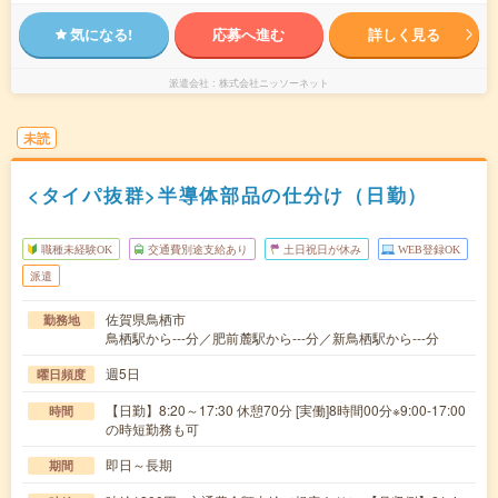
気になる!
応募へ進む
詳しく見る
派遣会社
株式会社ニッソーネット
未読
<タイパ抜群>半導体部品の仕分け（日勤）
職種未経験OK
交通費別途支給あり
土日祝日が休み
WEB登録OK
派遣
佐賀県鳥栖市
勤務地
鳥栖駅から---分／肥前麓駅から---分／新鳥栖駅から---分
週5日
曜日頻度
【日勤】8:20～17:30 休憩70分 [実働]8時間00分※9:00-17:00
時間
の時短勤務も可
即日～長期
期間