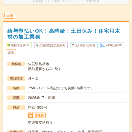
派遣会社
パーソルファクトリーパートナーズ株式会社
未読
給与即払いOK！高時給！土日休み！住宅用木
材の加工業務
職種未経験OK
交通費別途支給あり
土日祝日が休み
WEB登録OK
派遣
佐賀県鳥栖市
勤務地
肥前麓駅から車15分
月～金
曜日頻度
7:50～17:00※表記のうち実働8時間です。
時間
2026/8/17～長期
期間
時給1300円
時給
交通費
交通費支給有り
軽作業（仕分け・ピッキング・検品、商品管理）
仕事内容