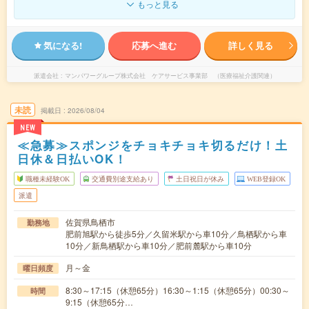
もっと見る
気になる!
応募へ進む
詳しく見る
派遣会社
マンパワーグループ株式会社 ケアサービス事業部 （医療福祉介護関連）
未読
掲載日
2026/08/04
NEW
≪急募≫スポンジをチョキチョキ切るだけ！土
日休＆日払いOK！
職種未経験OK
交通費別途支給あり
土日祝日が休み
WEB登録OK
派遣
佐賀県鳥栖市
勤務地
肥前旭駅から徒歩5分／久留米駅から車10分／鳥栖駅から車
10分／新鳥栖駅から車10分／肥前麓駅から車10分
月～金
曜日頻度
8:30～17:15（休憩65分）16:30～1:15（休憩65分）00:30～
時間
9:15（休憩65分…