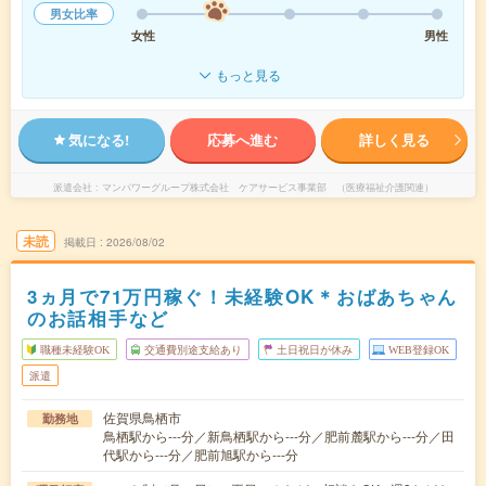
男女比率
女性
男性
もっと見る
気になる!
応募へ進む
詳しく見る
派遣会社
マンパワーグループ株式会社 ケアサービス事業部 （医療福祉介護関連）
未読
掲載日
2026/08/02
3ヵ月で71万円稼ぐ！未経験OK＊おばあちゃん
のお話相手など
職種未経験OK
交通費別途支給あり
土日祝日が休み
WEB登録OK
派遣
佐賀県鳥栖市
勤務地
鳥栖駅から---分／新鳥栖駅から---分／肥前麓駅から---分／田
代駅から---分／肥前旭駅から---分