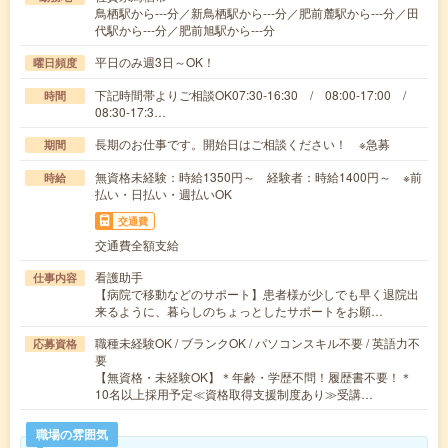
鳥栖駅から---分／新鳥栖駅から---分／肥前麓駅から---分／田
代駅から---分／肥前旭駅から---分
平日のみ週3日～OK！
曜日頻度
下記時間帯よりご相談OK07:30-16:30 / 08:00-17:00 /
時間
08:30-17:3…
長期のお仕事です。開始日はご相談ください！ ※急募
期間
無資格未経験：時給1350円～ 経験者：時給1400円～ ※前
時給
払い・日払い・週払いOK
交通費
交通費全額支給
看護助手
仕事内容
【病院で移動などのサポート】患者様が少しでも早く退院出
来るように、暮らしのちょっとしたサポートをお願…
職種未経験OK / ブランクOK / パソコンスキル不要 / 英語力不
応募資格
要
【無資格・未経験OK】＊年齢・学歴不問！履歴書不要！＊
10名以上採用予定≪資格取得支援制度あり≫受講…
職場の雰囲気