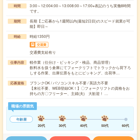
3:00～12:004:00～13:008:00～17:00※表記のうち実働8時間
時間
です。
長期【ご応募から1週間以内(最短2日目)のスピード就業が可
期間
能】即日～
時給1350円
時給
交通費
交通費支給有り
軽作業（仕分け・ピッキング・検品、商品管理）
仕事内容
飲料水を扱う倉庫にてフォークリフトでトラックから荷下ろ
しする作業、出庫伝票をもとにピッキング、出荷準…
ブランクOK / パソコンスキル不要 / 英語力不要
応募資格
【来社不要、WEB登録OK！】〇フォークリフトの資格をお
持ちの方〇フリーター、主婦(夫) 大歓迎！ …
職場の雰囲気
年齢層
20代
30代
40代
50代
60代