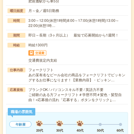
肥前麓駅から車5分
月～金／週5日勤務
曜日頻度
3:00～12:00(休憩1時間)8:00～17:00(休憩1時間)13:00～
時間
22:00(休憩1時…
即日～長期（3ヶ月以上） 最短で応募開始から1週間！
期間
時給1300円
時給
交通費
交通費規定内支給
フォークリフト
仕事内容
あの某有名なビール会社の商品をフォークリフトでピッキン
グするお仕事になります！【業務内容】・ピッキン…
ブランクOK / パソコンスキル不要 / 英語力不要
応募資格
ご経験のある方フォークリフト＃学歴不問＃髪色・髪型自
由！○応募後の流れ「応募する」ボタンをクリック↓…
職場の雰囲気
年齢層
20代
30代
40代
50代
60代