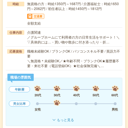
無資格の方：時給1350円～1687円 / 介護福祉士：時給1650
時給
円～2062円 / 初任者以上：時給1450円～1812円
交通費
全額支給
介護関連
仕事内容
／グループホームにて利用者の方の日常生活をサポート！＼
▽具体的には…・買い物や散歩に付き添ったり・折…
職種未経験OK / ブランクOK / パソコンスキル不要 / 英語力不
応募資格
要
＼無資格＊未経験OK／★年齢不問・ブランクOK★履歴書不
要・来社不要（電話登録OK）★社会保険完備＼…
職場の雰囲気
年齢層
20代
30代
40代
50代
60代
男女比率
女性
男性
もっと見る