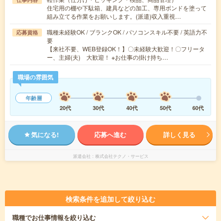
住宅用の棚や下駄箱、建具などの加工、専用ボンドを塗って
組み立てる作業をお願いします。(派遣)収入重視…
職種未経験OK / ブランクOK / パソコンスキル不要 / 英語力不
応募資格
要
【来社不要、WEB登録OK！】〇未経験大歓迎！〇フリータ
ー、主婦(夫) 大歓迎！ ※お仕事の掛け持ち…
職場の雰囲気
年齢層
20代
30代
40代
50代
60代
気になる!
応募へ進む
詳しく見る
派遣会社
株式会社テクノ・サービス
検索条件を追加して絞り込む
職種
でお仕事情報を絞り込む