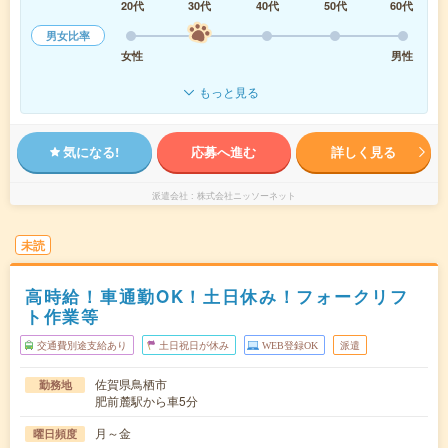
20代
30代
40代
50代
60代
男女比率
女性
男性
もっと見る
気になる!
応募へ進む
詳しく見る
派遣会社
株式会社ニッソーネット
未読
高時給！車通勤OK！土日休み！フォークリフ
ト作業等
交通費別途支給あり
土日祝日が休み
WEB登録OK
派遣
佐賀県鳥栖市
勤務地
肥前麓駅から車5分
月～金
曜日頻度