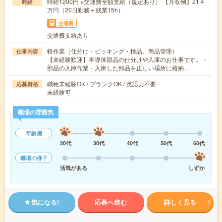
時給1200円 ※交通費全額支給（規定あり） 【月収例】21.4
時給
万円（20日勤務＋残業15h）
交通費
交通費支給あり
軽作業（仕分け・ピッキング・検品、商品管理）
仕事内容
【未経験歓迎】半導体部品の仕分けや入庫のお仕事です。・
部品の入庫作業・入庫した部品を正しい場所に格納…
職種未経験OK / ブランクOK / 英語力不要
応募資格
未経験可
職場の雰囲気
年齢層
20代
30代
40代
50代
60代
職場の様子
活気がある
しずか
気になる!
応募へ進む
詳しく見る