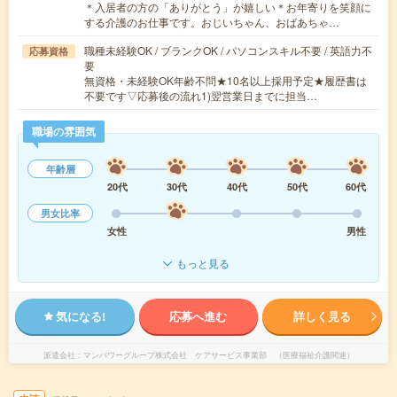
＊入居者の方の「ありがとう」が嬉しい＊お年寄りを笑顔に
する介護のお仕事です。おじいちゃん、おばあちゃ…
職種未経験OK / ブランクOK / パソコンスキル不要 / 英語力不
応募資格
要
無資格・未経験OK年齢不問★10名以上採用予定★履歴書は
不要です▽応募後の流れ1)翌営業日までに担当…
職場の雰囲気
年齢層
20代
30代
40代
50代
60代
男女比率
女性
男性
もっと見る
気になる!
応募へ進む
詳しく見る
派遣会社
マンパワーグループ株式会社 ケアサービス事業部 （医療福祉介護関連）