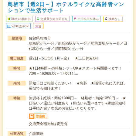
鳥栖市【週2日～】ホテルライクな高齢者マン
ションで生活サポート
職種未経験OK
交通費別途支給あり
土日祝日が休み
残業なし
WEB登録OK
派遣
佐賀県鳥栖市
勤務地
鳥栖駅から---分／新鳥栖駅から---分／肥前麓駅から---分／田
代駅から---分／肥前旭駅から---分
週2日～5日OK（月～金） ★土日休みOK
曜日頻度
★1日4時間～の時短シフトOK★スタート時間選べます！
時間
7:00～16:009:00～17:0011:…
開始日はご相談ください！ ★急募 ★職場が気に入れば、
期間
長期でも働けます！
無資格未経験：時給1300円～ 経験者：時給1350円～ ★
時給
日払い／週払い制度あり（月払いも選べます）※稼働開始時
は手続き完了次第のお支払いとなります。
交通費
交通費全額支給※規定有
介護関連
仕事内容