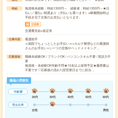
無資格未経験：時給1300円～ 経験者：時給1350円～★日
時給
払い／週払い制度あり（月払いも選べます）※稼働開始時は
手続き完了次第のお支払いとなります。
交通費
交通費支給※規定有
看護助手
仕事内容
≪病院でちょっとしたお手伝い≫○カルテ整理などの看護師
さんのお手伝い○シーツの交換やベッドメイキング…
職種未経験OK / ブランクOK / パソコンスキル不要 / 英語力不
応募資格
要
無資格・未経験OK年齢不問★10名以上採用予定★履歴書は
不要です▽応募後の流れ1)翌営業日までに担当…
職場の雰囲気
年齢層
20代
30代
40代
50代
60代
男女比率
女性
男性