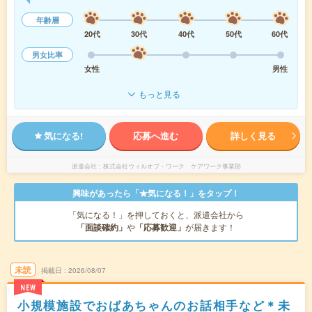
年齢層
20代
30代
40代
50代
60代
男女比率
女性
男性
もっと見る
気になる!
応募へ進む
詳しく見る
派遣会社
株式会社ウィルオブ・ワーク ケアワーク事業部
興味があったら「★気になる！」をタップ！
「気になる！」を押しておくと、派遣会社から
「面談確約」
や
「応募歓迎」
が届きます！
未読
掲載日
2026/08/07
NEW
小規模施設でおばあちゃんのお話相手など＊未