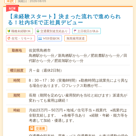
未読
掲載日
2026/08/05
NEW
【未経験スタート】決まった流れで進められ
る！社内SEで正社員デビュー
職種未経験OK
交通費別途支給あり
土日祝日が休み
在宅・リモート
WEB登録OK
無期雇用派遣
佐賀県鳥栖市
勤務地
鳥栖駅から---分／新鳥栖駅から---分／肥前麓駅から---分／田
代駅から---分／肥前旭駅から---分
月～金（週休2日制）
曜日頻度
8：30～17：30（実働8時間）※勤務時間は就業先により異な
時間
る場合があります。◎フレックス勤務が可…
長期（期間を定めない雇用契約を当社と結びます）派遣先が
期間
変わっても雇用は継続！
月給23万円～50万円＋地域／住宅手当＋残業代 ※残業代は
時給
全額支給します。 ※各種手当あり ※経験・年齢・能力等を
考慮して加給・優遇します。
交通費
交通費全額支給 電車・バス 交通費支給、お車で通勤の場合