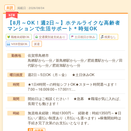
未読
掲載日
2026/08/04
NEW
【8月～OK！週2日～】ホテルライクな高齢者
マンションで生活サポート＊時短OK
職種未経験OK
交通費別途支給あり
土日祝日が休み
残業なし
WEB登録OK
派遣
佐賀県鳥栖市
勤務地
鳥栖駅から---分／新鳥栖駅から---分／肥前麓駅から---分／田
代駅から---分／肥前旭駅から---分
週2日～5日OK（月～金） ★土日休みOK
曜日頻度
★1日4時間～の時短シフトOK★スタート時間選べます！
時間
7:00～16:009:00～17:0011:…
開始日はご相談ください！ ★急募 ★職場が気に入れば、
期間
長期でも働けます！
無資格未経験：時給1300円～ 経験者：時給1350円～★日
時給
払い／週払い制度あり（月払いも選べます）※稼働開始時は
手続き完了次第のお支払いとなります。
交通費