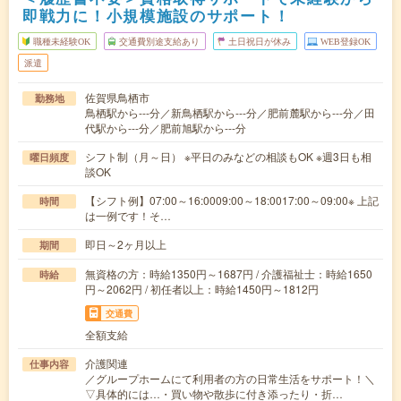
即戦力に！小規模施設のサポート！
職種未経験OK
交通費別途支給あり
土日祝日が休み
WEB登録OK
派遣
佐賀県鳥栖市
勤務地
鳥栖駅から---分／新鳥栖駅から---分／肥前麓駅から---分／田
代駅から---分／肥前旭駅から---分
シフト制（月～日） ※平日のみなどの相談もOK ※週3日も相
曜日頻度
談OK
【シフト例】07:00～16:0009:00～18:0017:00～09:00※ 上記
時間
は一例です！そ…
即日～2ヶ月以上
期間
無資格の方：時給1350円～1687円 / 介護福祉士：時給1650
時給
円～2062円 / 初任者以上：時給1450円～1812円
交通費
全額支給
介護関連
仕事内容
／グループホームにて利用者の方の日常生活をサポート！＼
▽具体的には…・買い物や散歩に付き添ったり・折…