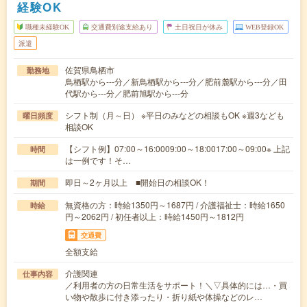
経験OK
職種未経験OK
交通費別途支給あり
土日祝日が休み
WEB登録OK
派遣
佐賀県鳥栖市
勤務地
鳥栖駅から---分／新鳥栖駅から---分／肥前麓駅から---分／田
代駅から---分／肥前旭駅から---分
シフト制（月～日） ※平日のみなどの相談もOK ※週3なども
曜日頻度
相談OK
【シフト例】07:00～16:0009:00～18:0017:00～09:00※ 上記
時間
は一例です！そ…
即日～2ヶ月以上 ■開始日の相談OK！
期間
無資格の方：時給1350円～1687円 / 介護福祉士：時給1650
時給
円～2062円 / 初任者以上：時給1450円～1812円
交通費
全額支給
介護関連
仕事内容
／利用者の方の日常生活をサポート！＼▽具体的には…・買
い物や散歩に付き添ったり・折り紙や体操などのレ…