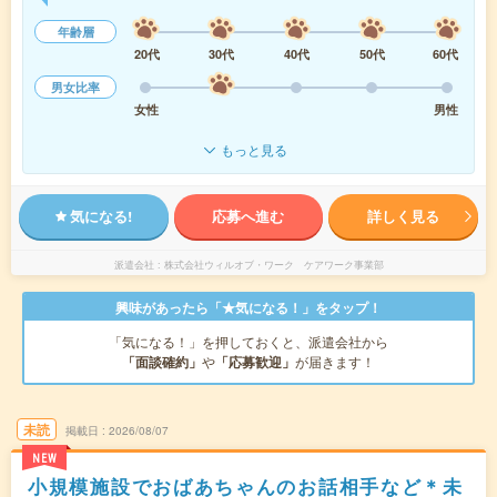
年齢層
20代
30代
40代
50代
60代
男女比率
女性
男性
もっと見る
気になる!
応募へ進む
詳しく見る
派遣会社
株式会社ウィルオブ・ワーク ケアワーク事業部
興味があったら「★気になる！」をタップ！
「気になる！」を押しておくと、派遣会社から
「面談確約」
や
「応募歓迎」
が届きます！
未読
掲載日
2026/08/07
NEW
小規模施設でおばあちゃんのお話相手など＊未