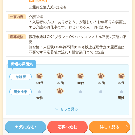
交通費全額支給※規定有
介護関連
仕事内容
＊入居者の方の「ありがとう」が嬉しい＊お年寄りを笑顔に
する介護のお仕事です。おじいちゃん、おばあちゃ…
職種未経験OK / ブランクOK / パソコンスキル不要 / 英語力不
応募資格
要
無資格・未経験OK年齢不問★10名以上採用予定★履歴書は
不要です▽応募後の流れ1)翌営業日までに担当…
職場の雰囲気
年齢層
20代
30代
40代
50代
60代
男女比率
女性
男性
もっと見る
気になる!
応募へ進む
詳しく見る