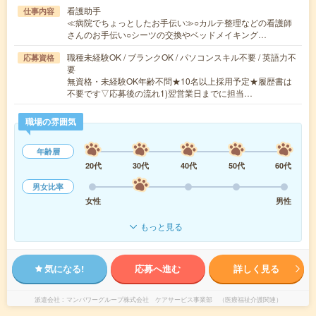
看護助手
仕事内容
≪病院でちょっとしたお手伝い≫○カルテ整理などの看護師
さんのお手伝い○シーツの交換やベッドメイキング…
職種未経験OK / ブランクOK / パソコンスキル不要 / 英語力不
応募資格
要
無資格・未経験OK年齢不問★10名以上採用予定★履歴書は
不要です▽応募後の流れ1)翌営業日までに担当…
職場の雰囲気
年齢層
20代
30代
40代
50代
60代
男女比率
女性
男性
もっと見る
気になる!
応募へ進む
詳しく見る
派遣会社
マンパワーグループ株式会社 ケアサービス事業部 （医療福祉介護関連）