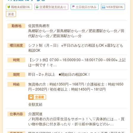
職種未経験OK
交通費別途支給あり
土日祝日が休み
WEB登録OK
派遣
佐賀県鳥栖市
勤務地
鳥栖駅から---分／新鳥栖駅から---分／肥前麓駅から---分／田
代駅から---分／肥前旭駅から---分
シフト制（月～日） ※平日のみなどの相談もOK ※週3なども
曜日頻度
相談OK
【シフト例】07:00～16:0009:00～18:0017:00～09:00※ 上記
時間
は一例です！そ…
即日～2ヶ月以上 ■開始日の相談OK！
期間
無資格の方：時給1350円～1687円 / 介護福祉士：時給1650
時給
円～2062円 / 初任者以上：時給1450円～1812円
交通費
全額支給
介護関連
仕事内容
／利用者の方の日常生活をサポート！＼▽具体的には…・買
い物や散歩に付き添ったり・折り紙や体操などのレ…