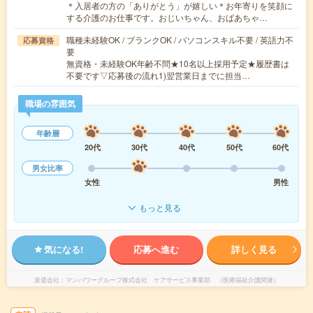
＊入居者の方の「ありがとう」が嬉しい＊お年寄りを笑顔に
する介護のお仕事です。おじいちゃん、おばあちゃ…
職種未経験OK / ブランクOK / パソコンスキル不要 / 英語力不
応募資格
要
無資格・未経験OK年齢不問★10名以上採用予定★履歴書は
不要です▽応募後の流れ1)翌営業日までに担当…
職場の雰囲気
年齢層
20代
30代
40代
50代
60代
男女比率
女性
男性
もっと見る
気になる!
応募へ進む
詳しく見る
派遣会社
マンパワーグループ株式会社 ケアサービス事業部 （医療福祉介護関連）