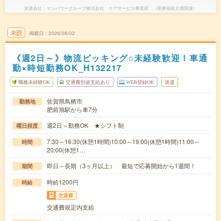
派遣会社
マンパワーグループ株式会社 ケアサービス事業部 （医療福祉介護関連）
未読
掲載日
2026/08/02
《週2日～》物流ピッキング○未経験歓迎！車通
勤×時短勤務OK_H132217
職種未経験OK
交通費別途支給あり
WEB登録OK
派遣
佐賀県鳥栖市
勤務地
肥前旭駅から車7分
週2日～勤務OK ★シフト制
曜日頻度
7:30～16:30(休憩1時間)10:00～19:00(休憩1時間)11:00～
時間
20:00(休憩1…
即日～長期（3ヶ月以上） 最短で応募開始から1週間！
期間
時給1200円
時給
交通費
交通費規定内支給