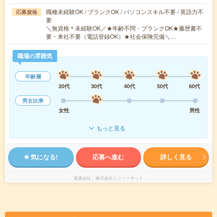
職種未経験OK / ブランクOK / パソコンスキル不要 / 英語力不
応募資格
要
＼無資格＊未経験OK／★年齢不問・ブランクOK★履歴書不
要・来社不要（電話登録OK）★社会保険完備＼…
職場の雰囲気
年齢層
20代
30代
40代
50代
60代
男女比率
女性
男性
もっと見る
気になる!
応募へ進む
詳しく見る
派遣会社
株式会社ニッソーネット