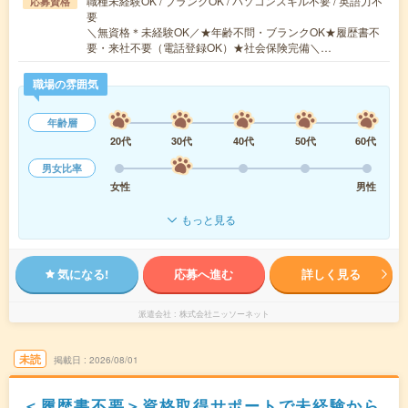
職種未経験OK / ブランクOK / パソコンスキル不要 / 英語力不
応募資格
要
＼無資格＊未経験OK／★年齢不問・ブランクOK★履歴書不
要・来社不要（電話登録OK）★社会保険完備＼…
職場の雰囲気
年齢層
20代
30代
40代
50代
60代
男女比率
女性
男性
もっと見る
気になる!
応募へ進む
詳しく見る
派遣会社
株式会社ニッソーネット
未読
掲載日
2026/08/01
＜履歴書不要＞資格取得サポートで未経験から