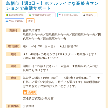
鳥栖市【週2日～】ホテルライクな高齢者マン
ションで生活サポート
職種未経験OK
交通費別途支給あり
土日祝日が休み
残業なし
WEB登録OK
派遣
佐賀県鳥栖市
勤務地
鳥栖駅から---分／新鳥栖駅から---分／肥前麓駅から---分／田
代駅から---分／肥前旭駅から---分
週2日～5日OK（月～金） ★土日休みOK
曜日頻度
★1日4時間～の時短シフトOK★スタート時間選べます！
時間
7:00～16:009:00～17:0011:…
開始日はご相談ください！ ★急募 ★職場が気に入れば、
期間
長期でも働けます！
無資格未経験：時給1300円～ 経験者：時給1350円～ ★
時給
日払い／週払い制度あり（月払いも選べます）※稼働開始時
は手続き完了次第のお支払いとなります。
交通費
交通費全額支給※規定有
介護関連
仕事内容