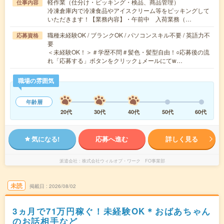
軽作業（仕分け・ピッキング・検品、商品管理）
仕事内容
冷凍倉庫内で冷凍食品やアイスクリーム等をピッキングして
いただきます！【業務内容】・午前中 入荷業務（…
職種未経験OK / ブランクOK / パソコンスキル不要 / 英語力不
応募資格
要
＜未経験OK！＞＃学歴不問＃髪色・髪型自由！○応募後の流
れ「応募する」ボタンをクリック↓メールにてw…
職場の雰囲気
年齢層
20代
30代
40代
50代
60代
気になる!
応募へ進む
詳しく見る
派遣会社
株式会社ウィルオブ・ワーク FO事業部
未読
掲載日
2026/08/02
3ヵ月で71万円稼ぐ！未経験OK＊おばあちゃん
のお話相手など