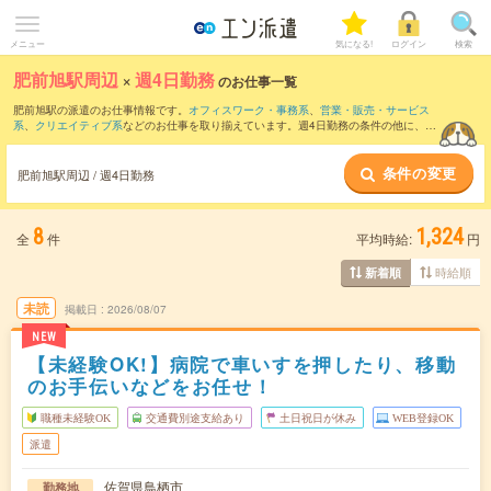
メニュー
気になる!
ログイン
検索
肥前旭駅周辺
×
週4日勤務
のお仕事一覧
肥前旭駅の派遣のお仕事情報です。
オフィスワーク・事務系
、
営業・販売・サービス
系
、
クリエイティブ系
などのお仕事を取り揃えています。週4日勤務の条件の他に、
交
通費別途支給あり
、
職種未経験OK
、
友だちと一緒の応募OK
などのこだわり条件も取
り揃えています。
条件の変更
肥前旭駅周辺 / 週4日勤務
8
1,324
全
件
平均時給:
円
時給順
新着順
未読
掲載日
2026/08/07
NEW
【未経験OK!】病院で車いすを押したり、移動
のお手伝いなどをお任せ！
職種未経験OK
交通費別途支給あり
土日祝日が休み
WEB登録OK
派遣
佐賀県鳥栖市
勤務地