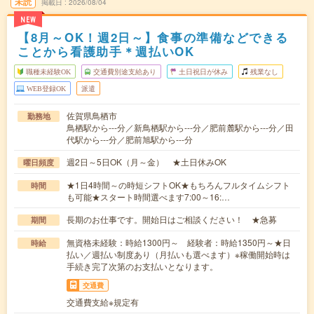
未読
掲載日
2026/08/04
NEW
【8月～OK！週2日～】食事の準備などできる
ことから看護助手＊週払いOK
職種未経験OK
交通費別途支給あり
土日祝日が休み
残業なし
WEB登録OK
派遣
佐賀県鳥栖市
勤務地
鳥栖駅から---分／新鳥栖駅から---分／肥前麓駅から---分／田
代駅から---分／肥前旭駅から---分
週2日～5日OK（月～金） ★土日休みOK
曜日頻度
★1日4時間～の時短シフトOK★もちろんフルタイムシフト
時間
も可能★スタート時間選べます7:00～16:…
長期のお仕事です。開始日はご相談ください！ ★急募
期間
無資格未経験：時給1300円～ 経験者：時給1350円～★日
時給
払い／週払い制度あり（月払いも選べます）※稼働開始時は
手続き完了次第のお支払いとなります。
交通費
交通費支給※規定有