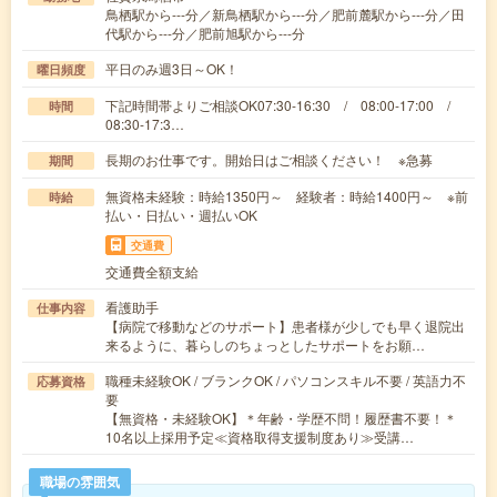
鳥栖駅から---分／新鳥栖駅から---分／肥前麓駅から---分／田
代駅から---分／肥前旭駅から---分
平日のみ週3日～OK！
曜日頻度
下記時間帯よりご相談OK07:30-16:30 / 08:00-17:00 /
時間
08:30-17:3…
長期のお仕事です。開始日はご相談ください！ ※急募
期間
無資格未経験：時給1350円～ 経験者：時給1400円～ ※前
時給
払い・日払い・週払いOK
交通費
交通費全額支給
看護助手
仕事内容
【病院で移動などのサポート】患者様が少しでも早く退院出
来るように、暮らしのちょっとしたサポートをお願…
職種未経験OK / ブランクOK / パソコンスキル不要 / 英語力不
応募資格
要
【無資格・未経験OK】＊年齢・学歴不問！履歴書不要！＊
10名以上採用予定≪資格取得支援制度あり≫受講…
職場の雰囲気