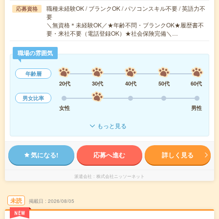
職種未経験OK / ブランクOK / パソコンスキル不要 / 英語力不
応募資格
要
＼無資格＊未経験OK／★年齢不問・ブランクOK★履歴書不
要・来社不要（電話登録OK）★社会保険完備＼…
職場の雰囲気
年齢層
20代
30代
40代
50代
60代
男女比率
女性
男性
もっと見る
気になる!
応募へ進む
詳しく見る
派遣会社
株式会社ニッソーネット
未読
掲載日
2026/08/05
NEW