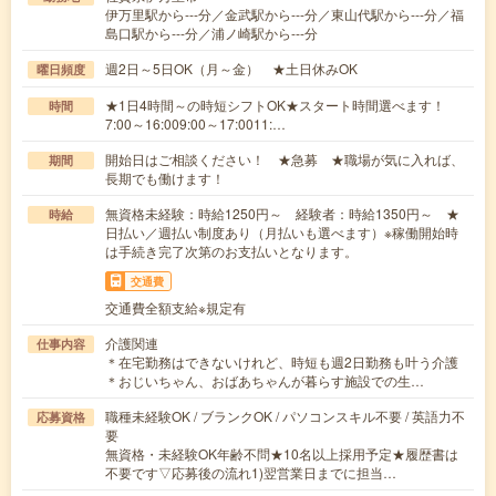
伊万里駅から---分／金武駅から---分／東山代駅から---分／福
島口駅から---分／浦ノ崎駅から---分
週2日～5日OK（月～金） ★土日休みOK
曜日頻度
★1日4時間～の時短シフトOK★スタート時間選べます！
時間
7:00～16:009:00～17:0011:…
開始日はご相談ください！ ★急募 ★職場が気に入れば、
期間
長期でも働けます！
無資格未経験：時給1250円～ 経験者：時給1350円～ ★
時給
日払い／週払い制度あり（月払いも選べます）※稼働開始時
は手続き完了次第のお支払いとなります。
交通費
交通費全額支給※規定有
介護関連
仕事内容
＊在宅勤務はできないけれど、時短も週2日勤務も叶う介護
＊おじいちゃん、おばあちゃんが暮らす施設での生…
職種未経験OK / ブランクOK / パソコンスキル不要 / 英語力不
応募資格
要
無資格・未経験OK年齢不問★10名以上採用予定★履歴書は
不要です▽応募後の流れ1)翌営業日までに担当…