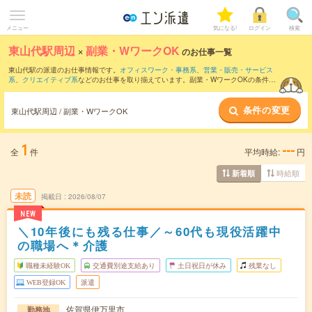
メニュー
気になる!
ログイン
検索
東山代駅周辺
×
副業・WワークOK
のお仕事一覧
東山代駅の派遣のお仕事情報です。
オフィスワーク・事務系
、
営業・販売・サービス
系
、
クリエイティブ系
などのお仕事を取り揃えています。副業・WワークOKの条件の
他に、
交通費別途支給あり
、
職種未経験OK
、
友だちと一緒の応募OK
などのこだわり
条件も取り揃えています。
条件の変更
東山代駅周辺 / 副業・WワークOK
1
---
全
件
平均時給:
円
時給順
新着順
未読
掲載日
2026/08/07
NEW
＼10年後にも残る仕事／～60代も現役活躍中
の職場へ＊介護
職種未経験OK
交通費別途支給あり
土日祝日が休み
残業なし
WEB登録OK
派遣
佐賀県伊万里市
勤務地