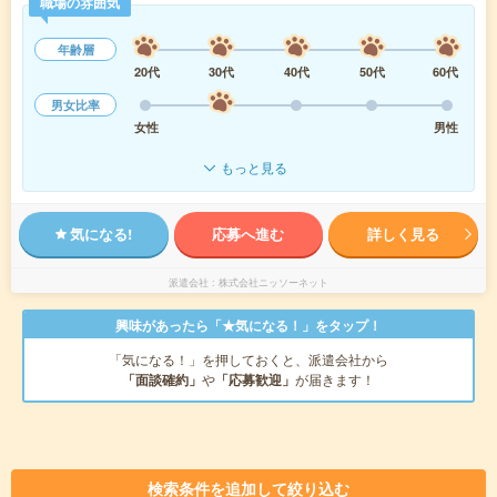
職場の雰囲気
年齢層
20代
30代
40代
50代
60代
男女比率
女性
男性
もっと見る
気になる!
応募へ進む
詳しく見る
派遣会社
株式会社ニッソーネット
興味があったら「★気になる！」をタップ！
「気になる！」を押しておくと、派遣会社から
「面談確約」
や
「応募歓迎」
が届きます！
検索条件を追加して絞り込む