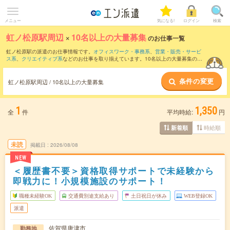
メニュー
気になる!
ログイン
検索
虹ノ松原駅周辺
×
10名以上の大量募集
のお仕事一覧
虹ノ松原駅の派遣のお仕事情報です。
オフィスワーク・事務系
、
営業・販売・サービ
ス系
、
クリエイティブ系
などのお仕事を取り揃えています。10名以上の大量募集の条
件の他に、
交通費別途支給あり
、
職種未経験OK
、
友だちと一緒の応募OK
などのこだ
わり条件も取り揃えています。
条件の変更
虹ノ松原駅周辺 / 10名以上の大量募集
1
1,350
全
件
平均時給:
円
時給順
新着順
未読
掲載日
2026/08/08
NEW
＜履歴書不要＞資格取得サポートで未経験から
即戦力に！小規模施設のサポート！
職種未経験OK
交通費別途支給あり
土日祝日が休み
WEB登録OK
派遣
佐賀県唐津市
勤務地