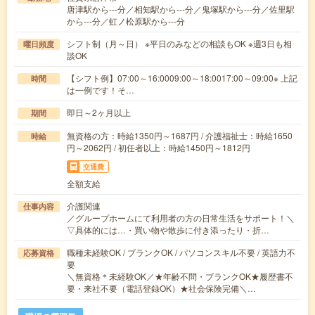
唐津駅から---分／相知駅から---分／鬼塚駅から---分／佐里駅
から---分／虹ノ松原駅から---分
シフト制（月～日） ※平日のみなどの相談もOK ※週3日も相
曜日頻度
談OK
【シフト例】07:00～16:0009:00～18:0017:00～09:00※ 上記
時間
は一例です！そ…
即日～2ヶ月以上
期間
無資格の方：時給1350円～1687円 / 介護福祉士：時給1650
時給
円～2062円 / 初任者以上：時給1450円～1812円
交通費
全額支給
介護関連
仕事内容
／グループホームにて利用者の方の日常生活をサポート！＼
▽具体的には…・買い物や散歩に付き添ったり・折…
職種未経験OK / ブランクOK / パソコンスキル不要 / 英語力不
応募資格
要
＼無資格＊未経験OK／★年齢不問・ブランクOK★履歴書不
要・来社不要（電話登録OK）★社会保険完備＼…