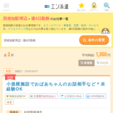
メニュー
気になる!
ログイン
検索
西相知駅周辺
×
週4日勤務
のお仕事一覧
西相知駅の派遣のお仕事情報です。
オフィスワーク・事務系
、
営業・販売・サービス
系
、
クリエイティブ系
などのお仕事を取り揃えています。週4日勤務の条件の他に、
交
通費別途支給あり
、
職種未経験OK
、
友だちと一緒の応募OK
などのこだわり条件も取
り揃えています。
条件の変更
西相知駅周辺 / 週4日勤務
2
1,350
全
件
平均時給:
円
時給順
新着順
未読
掲載日
2026/08/07
NEW
小規模施設でおばあちゃんのお話相手など＊未
経験OK
職種未経験OK
交通費別途支給あり
土日祝日が休み
WEB登録OK
派遣
佐賀県唐津市
勤務地