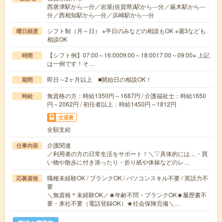
西唐津駅から---分／岩屋(佐賀県)駅から---分／厳木駅から---
分／西相知駅から---分／浜崎駅から---分
シフト制（月～日） ※平日のみなどの相談もOK ※週3なども
曜日頻度
相談OK
【シフト例】07:00～16:0009:00～18:0017:00～09:00※ 上記
時間
は一例です！そ…
即日～2ヶ月以上 ■開始日の相談OK！
期間
無資格の方：時給1350円～1687円 / 介護福祉士：時給1650
時給
円～2062円 / 初任者以上：時給1450円～1812円
交通費
全額支給
介護関連
仕事内容
／利用者の方の日常生活をサポート！＼▽具体的には…・買
い物や散歩に付き添ったり・折り紙や体操などのレ…
職種未経験OK / ブランクOK / パソコンスキル不要 / 英語力不
応募資格
要
＼無資格＊未経験OK／★年齢不問・ブランクOK★履歴書不
要・来社不要（電話登録OK）★社会保険完備＼…