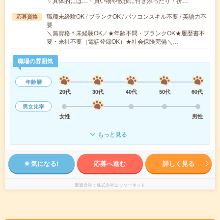
▽具体的には…・買い物や散歩に付き添ったり・折…
職種未経験OK / ブランクOK / パソコンスキル不要 / 英語力不
応募資格
要
＼無資格＊未経験OK／★年齢不問・ブランクOK★履歴書不
要・来社不要（電話登録OK）★社会保険完備＼…
職場の雰囲気
年齢層
20代
30代
40代
50代
60代
男女比率
女性
男性
もっと見る
気になる!
応募へ進む
詳しく見る
派遣会社
株式会社ニッソーネット