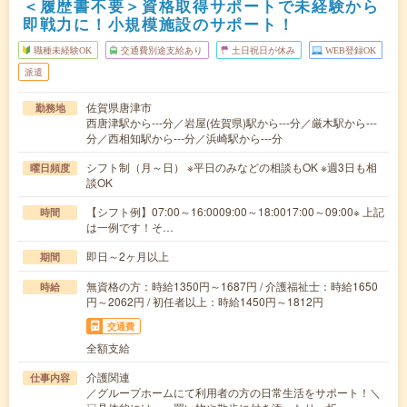
＜履歴書不要＞資格取得サポートで未経験から
即戦力に！小規模施設のサポート！
職種未経験OK
交通費別途支給あり
土日祝日が休み
WEB登録OK
派遣
佐賀県唐津市
勤務地
西唐津駅から---分／岩屋(佐賀県)駅から---分／厳木駅から---
分／西相知駅から---分／浜崎駅から---分
シフト制（月～日） ※平日のみなどの相談もOK ※週3日も相
曜日頻度
談OK
【シフト例】07:00～16:0009:00～18:0017:00～09:00※ 上記
時間
は一例です！そ…
即日～2ヶ月以上
期間
無資格の方：時給1350円～1687円 / 介護福祉士：時給1650
時給
円～2062円 / 初任者以上：時給1450円～1812円
交通費
全額支給
介護関連
仕事内容
／グループホームにて利用者の方の日常生活をサポート！＼