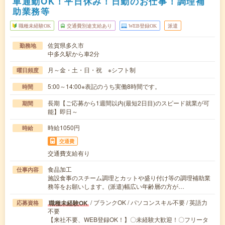
車通勤OK！平日休み！日勤のお仕事！調理補
助業務等
職種未経験OK
交通費別途支給あり
WEB登録OK
派遣
佐賀県多久市
勤務地
中多久駅から車2分
月～金・土・日・祝 ※シフト制
曜日頻度
5:00～14:00※表記のうち実働8時間です。
時間
長期【ご応募から1週間以内(最短2日目)のスピード就業が可
期間
能】即日～
時給1050円
時給
交通費
交通費支給有り
食品加工
仕事内容
施設食事のスチーム調理とカットや盛り付け等の調理補助業
務等をお願いします。(派遣)幅広い年齢層の方が…
/ ブランクOK / パソコンスキル不要 / 英語力
職種未経験OK
応募資格
不要
【来社不要、WEB登録OK！】〇未経験大歓迎！〇フリータ