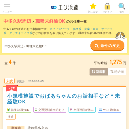
メニュー
気になる!
ログイン
検索
中多久駅周辺
×
職種未経験OK
のお仕事一覧
中多久駅の派遣のお仕事情報です。
オフィスワーク・事務系
、
営業・販売・サービス
系
、
クリエイティブ系
などのお仕事を取り揃えています。職種未経験OKの条件の他
に、
交通費別途支給あり
、
友だちと一緒の応募OK
、
週4日勤務
などのこだわり条件も
取り揃えています。
条件の変更
中多久駅周辺 / 職種未経験OK
4
1,275
全
件
平均時給:
円
時給順
新着順
未読
掲載日
2026/08/05
NEW
小規模施設でおばあちゃんのお話相手など＊未
経験OK
職種未経験OK
交通費別途支給あり
土日祝日が休み
WEB登録OK
派遣
佐賀県多久市
勤務地