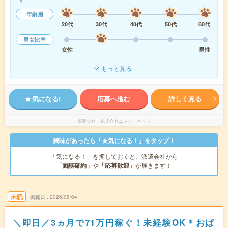
年齢層
20代
30代
40代
50代
60代
男女比率
女性
男性
もっと見る
気になる!
応募へ進む
詳しく見る
派遣会社
株式会社ニッソーネット
興味があったら「★気になる！」をタップ！
「気になる！」を押しておくと、派遣会社から
「面談確約」
や
「応募歓迎」
が届きます！
未読
掲載日
2026/08/04
＼即日／3ヵ月で71万円稼ぐ！未経験OK＊おば