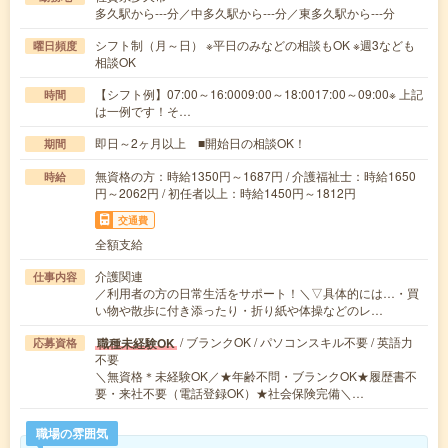
多久駅から---分／中多久駅から---分／東多久駅から---分
シフト制（月～日） ※平日のみなどの相談もOK ※週3なども
曜日頻度
相談OK
【シフト例】07:00～16:0009:00～18:0017:00～09:00※ 上記
時間
は一例です！そ…
即日～2ヶ月以上 ■開始日の相談OK！
期間
無資格の方：時給1350円～1687円 / 介護福祉士：時給1650
時給
円～2062円 / 初任者以上：時給1450円～1812円
交通費
全額支給
介護関連
仕事内容
／利用者の方の日常生活をサポート！＼▽具体的には…・買
い物や散歩に付き添ったり・折り紙や体操などのレ…
/ ブランクOK / パソコンスキル不要 / 英語力
職種未経験OK
応募資格
不要
＼無資格＊未経験OK／★年齢不問・ブランクOK★履歴書不
要・来社不要（電話登録OK）★社会保険完備＼…
職場の雰囲気