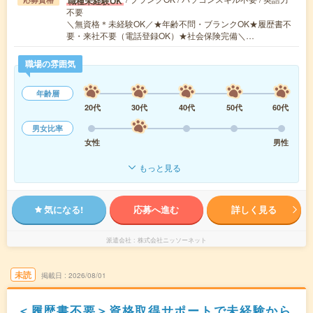
職種未経験OK
不要
＼無資格＊未経験OK／★年齢不問・ブランクOK★履歴書不
要・来社不要（電話登録OK）★社会保険完備＼…
職場の雰囲気
年齢層
20代
30代
40代
50代
60代
男女比率
女性
男性
もっと見る
気になる!
応募へ進む
詳しく見る
派遣会社
株式会社ニッソーネット
未読
掲載日
2026/08/01
＜履歴書不要＞資格取得サポートで未経験から