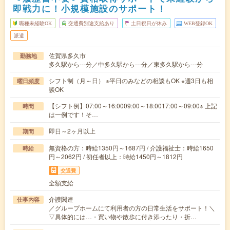
即戦力に！小規模施設のサポート！
職種未経験OK
交通費別途支給あり
土日祝日が休み
WEB登録OK
派遣
佐賀県多久市
勤務地
多久駅から---分／中多久駅から---分／東多久駅から---分
シフト制（月～日） ※平日のみなどの相談もOK ※週3日も相
曜日頻度
談OK
【シフト例】07:00～16:0009:00～18:0017:00～09:00※ 上記
時間
は一例です！そ…
即日～2ヶ月以上
期間
無資格の方：時給1350円～1687円 / 介護福祉士：時給1650
時給
円～2062円 / 初任者以上：時給1450円～1812円
交通費
全額支給
介護関連
仕事内容
／グループホームにて利用者の方の日常生活をサポート！＼
▽具体的には…・買い物や散歩に付き添ったり・折…