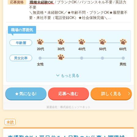
/ ブランクOK / パソコンスキル不要 / 英語力
職種未経験OK
応募資格
不要
＼無資格＊未経験OK／★年齢不問・ブランクOK★履歴書不
要・来社不要（電話登録OK）★社会保険完備＼…
職場の雰囲気
年齢層
20代
30代
40代
50代
60代
男女比率
女性
男性
もっと見る
気になる!
応募へ進む
詳しく見る
派遣会社
株式会社ニッソーネット
未読