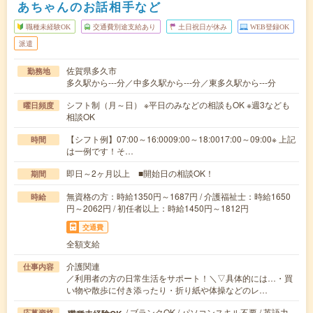
あちゃんのお話相手など
職種未経験OK
交通費別途支給あり
土日祝日が休み
WEB登録OK
派遣
佐賀県多久市
勤務地
多久駅から---分／中多久駅から---分／東多久駅から---分
シフト制（月～日） ※平日のみなどの相談もOK ※週3なども
曜日頻度
相談OK
【シフト例】07:00～16:0009:00～18:0017:00～09:00※ 上記
時間
は一例です！そ…
即日～2ヶ月以上 ■開始日の相談OK！
期間
無資格の方：時給1350円～1687円 / 介護福祉士：時給1650
時給
円～2062円 / 初任者以上：時給1450円～1812円
交通費
全額支給
介護関連
仕事内容
／利用者の方の日常生活をサポート！＼▽具体的には…・買
い物や散歩に付き添ったり・折り紙や体操などのレ…
/ ブランクOK / パソコンスキル不要 / 英語力
応募資格