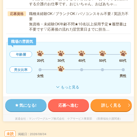
する介護のお仕事です。おじいちゃん、おばあちゃ…
職種未経験OK / ブランクOK / パソコンスキル不要 / 英語力不
応募資格
要
無資格・未経験OK年齢不問★10名以上採用予定★履歴書は
不要です▽応募後の流れ1)翌営業日までに担当…
職場の雰囲気
年齢層
20代
30代
40代
50代
60代
男女比率
女性
男性
もっと見る
気になる!
応募へ進む
詳しく見る
派遣会社
マンパワーグループ株式会社 ケアサービス事業部 （医療福祉介護関連）
未読
掲載日
2026/08/04