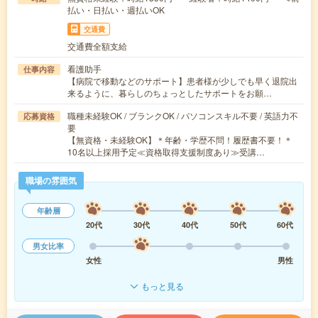
払い・日払い・週払いOK
交通費
交通費全額支給
看護助手
仕事内容
【病院で移動などのサポート】患者様が少しでも早く退院出
来るように、暮らしのちょっとしたサポートをお願…
職種未経験OK / ブランクOK / パソコンスキル不要 / 英語力不
応募資格
要
【無資格・未経験OK】＊年齢・学歴不問！履歴書不要！＊
10名以上採用予定≪資格取得支援制度あり≫受講…
職場の雰囲気
年齢層
20代
30代
40代
50代
60代
男女比率
女性
男性
もっと見る