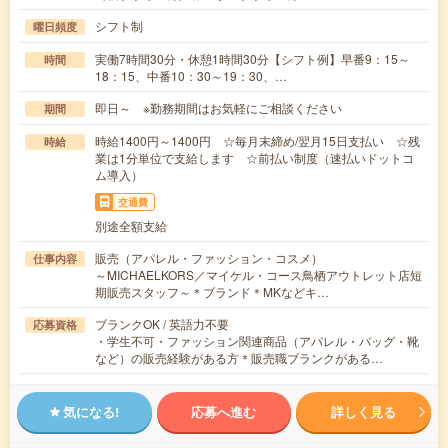
シフト制
曜日頻度
実働7時間30分・休憩1時間30分【シフト例】早番9：15～
時間
18：15、中番10：30～19：30、…
即日～ ※勤務期間はお気軽にご相談ください
期間
時給1400円～1400円 ☆毎月末締め/翌月15日支払い ☆残
時給
業は1分単位で支給します ☆前払い制度（速払いドットコ
ム導入）
交通費
別途全額支給
販売（アパレル・ファッション・コスメ）
仕事内容
～MICHAELKORS／マイケル・コース鳥栖アウトレット店短
期販売スタッフ～＊ブランド＊MKなどキ…
ブランクOK / 英語力不要
応募資格
・学生不可・ファッション関連商品（アパレル・バッグ・靴
など）の販売経験がある方＊販売職ブランクがある…
気になる!
応募へ進む
詳しく見る