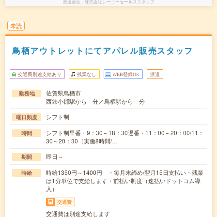
派遣会社
株式会社シーエーセールススタッフ
未読
鳥栖アウトレットにてアパレル販売スタッフ
交通費別途支給あり
残業なし
WEB登録OK
派遣
佐賀県鳥栖市
勤務地
西鉄小郡駅から---分／鳥栖駅から---分
シフト制
曜日頻度
シフト制早番・9：30～18：30遅番・11：00～20：00/11：
時間
30～20：30（実働8時間/…
即日～
期間
時給1350円～1400円 ・毎月末締め/翌月15日支払い・残業
時給
は1分単位で支給します・前払い制度（速払いドットコム導
入）
交通費
交通費は別途支給します