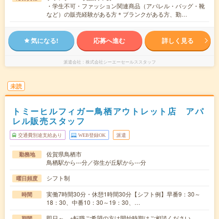
・学生不可・ファッション関連商品（アパレル・バッグ・靴
など）の販売経験がある方＊ブランクがある方、勤…
気になる!
応募へ進む
詳しく見る
派遣会社
株式会社シーエーセールススタッフ
未読
トミーヒルフィガー鳥栖アウトレット店 アパ
レル販売スタッフ
交通費別途支給あり
WEB登録OK
派遣
佐賀県鳥栖市
勤務地
鳥栖駅から---分／弥生が丘駅から---分
シフト制
曜日頻度
実働7時間30分・休憩1時間30分【シフト例】早番9：30～
時間
18：30、中番10：30～19：30、…
即日～ ※転職ご希望の方は開始時期はご相談ください
期間