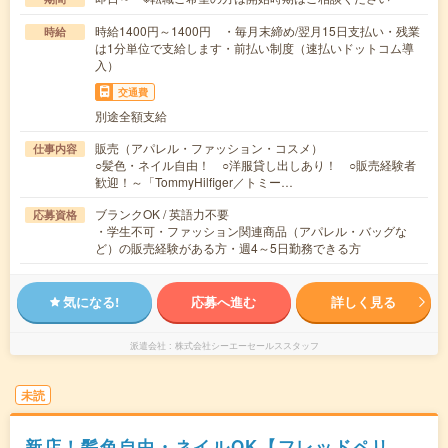
時給1400円～1400円 ・毎月末締め/翌月15日支払い・残業
時給
は1分単位で支給します・前払い制度（速払いドットコム導
入）
交通費
別途全額支給
販売（アパレル・ファッション・コスメ）
仕事内容
○髪色・ネイル自由！ ○洋服貸し出しあり！ ○販売経験者
歓迎！～「TommyHilfiger／トミー…
ブランクOK / 英語力不要
応募資格
・学生不可・ファッション関連商品（アパレル・バッグな
ど）の販売経験がある方・週4～5日勤務できる方
気になる!
応募へ進む
詳しく見る
派遣会社
株式会社シーエーセールススタッフ
未読
新店！髪色自由・ネイルOK【フレッドペリ