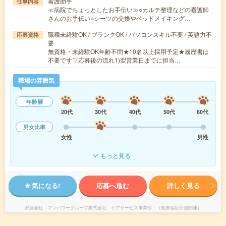
看護助手
仕事内容
≪病院でちょっとしたお手伝い≫○カルテ整理などの看護師
さんのお手伝い○シーツの交換やベッドメイキング…
職種未経験OK / ブランクOK / パソコンスキル不要 / 英語力不
応募資格
要
無資格・未経験OK年齢不問★10名以上採用予定★履歴書は
不要です▽応募後の流れ1)翌営業日までに担当…
職場の雰囲気
年齢層
20代
30代
40代
50代
60代
男女比率
女性
男性
もっと見る
気になる!
応募へ進む
詳しく見る
派遣会社
マンパワーグループ株式会社 ケアサービス事業部 （医療福祉介護関連）