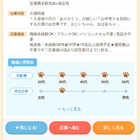
交通費全額支給※規定有
介護関連
仕事内容
＊入居者の方の「ありがとう」が嬉しい＊お年寄りを笑顔に
する介護のお仕事です。おじいちゃん、おばあちゃ…
職種未経験OK / ブランクOK / パソコンスキル不要 / 英語力不
応募資格
要
無資格・未経験OK年齢不問★10名以上採用予定★履歴書は
不要です▽応募後の流れ1)翌営業日までに担当…
職場の雰囲気
年齢層
20代
30代
40代
50代
60代
男女比率
女性
男性
もっと見る
気になる!
応募へ進む
詳しく見る