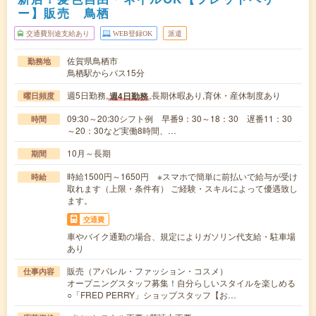
ー】販売 鳥栖
交通費別途支給あり
WEB登録OK
派遣
佐賀県鳥栖市
勤務地
鳥栖駅からバス15分
週5日勤務,
,長期休暇あり,育休・産休制度あり
週4日勤務
曜日頻度
09:30～20:30シフト例 早番9：30～18：30 遅番11：30
時間
～20：30など実働8時間、…
10月～長期
期間
時給1500円～1650円 ※スマホで簡単に前払いで給与が受け
時給
取れます（上限・条件有） ご経験・スキルによって優遇致し
ます。
交通費
車やバイク通勤の場合、規定によりガソリン代支給・駐車場
あり
販売（アパレル・ファッション・コスメ）
仕事内容
オープニングスタッフ募集！自分らしいスタイルを楽しめる
○「FRED PERRY」ショップスタッフ【お…