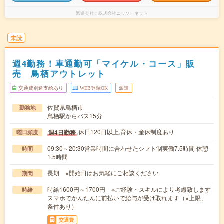
派遣会社
株式会社ニッソーネット
未読
週4勤務！車通勤可「マイケル・コース」販
売 鳥栖アウトレット
交通費別途支給あり
WEB登録OK
派遣
佐賀県鳥栖市
勤務地
鳥栖駅からバス15分
,休日120日以上,育休・産休制度あり
週4日勤務
曜日頻度
09:30～20:30営業時間に合わせたシフト制実働7.5時間 休憩
時間
1.5時間
長期 ※開始日はお気軽にご相談ください
期間
時給1600円～1700円 ※ご経験・スキルにより考慮致します
時給
スマホでかんたんに前払いで給与が受け取れます（※上限、
条件あり）
交通費