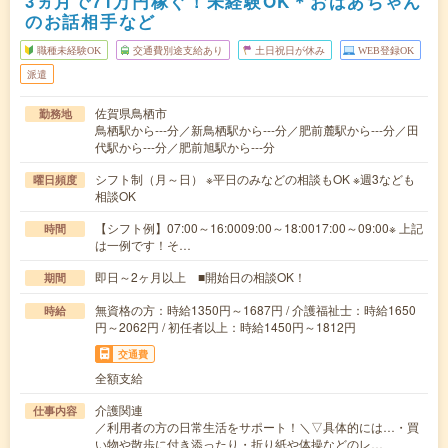
3ヵ月で71万円稼ぐ！未経験OK＊おばあちゃん
のお話相手など
職種未経験OK
交通費別途支給あり
土日祝日が休み
WEB登録OK
派遣
佐賀県鳥栖市
勤務地
鳥栖駅から---分／新鳥栖駅から---分／肥前麓駅から---分／田
代駅から---分／肥前旭駅から---分
シフト制（月～日） ※平日のみなどの相談もOK ※週3なども
曜日頻度
相談OK
【シフト例】07:00～16:0009:00～18:0017:00～09:00※ 上記
時間
は一例です！そ…
即日～2ヶ月以上 ■開始日の相談OK！
期間
無資格の方：時給1350円～1687円 / 介護福祉士：時給1650
時給
円～2062円 / 初任者以上：時給1450円～1812円
交通費
全額支給
介護関連
仕事内容
／利用者の方の日常生活をサポート！＼▽具体的には…・買
い物や散歩に付き添ったり・折り紙や体操などのレ…