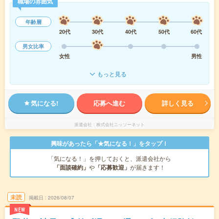
職場の雰囲気
年齢層
20代
30代
40代
50代
60代
男女比率
女性
男性
もっと見る
気になる!
応募へ進む
詳しく見る
派遣会社
株式会社ニッソーネット
興味があったら「★気になる！」をタップ！
「気になる！」を押しておくと、派遣会社から
「面談確約」
や
「応募歓迎」
が届きます！
未読
掲載日
2026/08/07
NEW