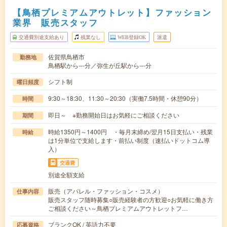
【鳥栖プレミアムアウトレット】ファッション
業界 販売スタッフ
交通費別途支給あり
残業なし
WEB登録OK
派遣
佐賀県鳥栖市
勤務地
鳥栖駅から---分／弥生が丘駅から---分
シフト制
曜日頻度
9:30～18:30、11:30～20:30（実働7.5時間・休憩90分）
時間
即日～ ※勤務開始日はお気軽にご相談ください
期間
時給1350円～1400円 ・毎月末締め/翌月15日支払い・残業
時給
は1分単位で支給します・前払い制度（速払いドットコム導
入）
交通費
別途全額支給
販売（アパレル・ファッション・コスメ）
仕事内容
販売スタッフ随時募集○販売経験者の方歓迎○お気軽に働き方
ご相談ください～鳥栖プレミアムアウトレットフ…
ブランクOK / 英語力不要
応募資格