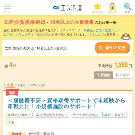
メニュー
気になる!
ログイン
検索
立野(佐賀県)駅周辺
×
10名以上の大量募集
のお仕事一覧
立野(佐賀県)駅の派遣のお仕事情報です。
オフィスワーク・事務系
、
営業・販売・サー
ビス系
、
クリエイティブ系
などのお仕事を取り揃えています。10名以上の大量募集の
条件の他に、
交通費別途支給あり
、
職種未経験OK
、
友だちと一緒の応募OK
などのこ
だわり条件も取り揃えています。
条件の変更
立野(佐賀県)駅周辺 / 10名以上の大量募集
4
1,350
全
件
平均時給:
円
時給順
新着順
未読
掲載日
2026/08/07
NEW
＜履歴書不要＞資格取得サポートで未経験から
即戦力に！小規模施設のサポート！
職種未経験OK
交通費別途支給あり
土日祝日が休み
WEB登録OK
派遣
佐賀県三養基郡
勤務地