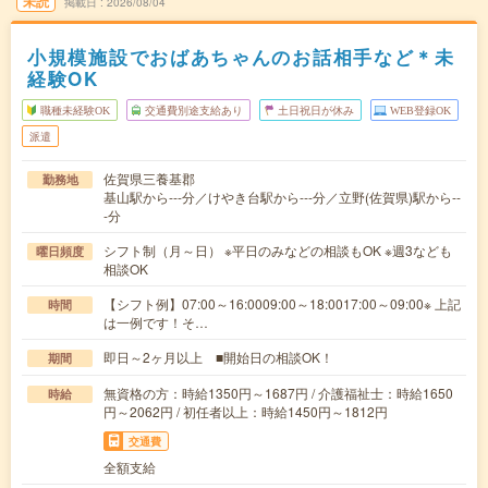
未読
掲載日
2026/08/04
小規模施設でおばあちゃんのお話相手など＊未
経験OK
職種未経験OK
交通費別途支給あり
土日祝日が休み
WEB登録OK
派遣
佐賀県三養基郡
勤務地
基山駅から---分／けやき台駅から---分／立野(佐賀県)駅から--
-分
シフト制（月～日） ※平日のみなどの相談もOK ※週3なども
曜日頻度
相談OK
【シフト例】07:00～16:0009:00～18:0017:00～09:00※ 上記
時間
は一例です！そ…
即日～2ヶ月以上 ■開始日の相談OK！
期間
無資格の方：時給1350円～1687円 / 介護福祉士：時給1650
時給
円～2062円 / 初任者以上：時給1450円～1812円
交通費
全額支給