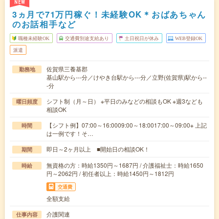
NEW
3ヵ月で71万円稼ぐ！未経験OK＊おばあちゃん
のお話相手など
職種未経験OK
交通費別途支給あり
土日祝日が休み
WEB登録OK
派遣
佐賀県三養基郡
勤務地
基山駅から---分／けやき台駅から---分／立野(佐賀県)駅から--
-分
シフト制（月～日） ※平日のみなどの相談もOK ※週3なども
曜日頻度
相談OK
【シフト例】07:00～16:0009:00～18:0017:00～09:00※ 上記
時間
は一例です！そ…
即日～2ヶ月以上 ■開始日の相談OK！
期間
無資格の方：時給1350円～1687円 / 介護福祉士：時給1650
時給
円～2062円 / 初任者以上：時給1450円～1812円
交通費
全額支給
介護関連
仕事内容