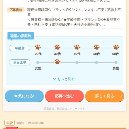
い物や散歩に付き添ったり・折り紙や体操などのレ…
職種未経験OK / ブランクOK / パソコンスキル不要 / 英語力不
応募資格
要
＼無資格＊未経験OK／★年齢不問・ブランクOK★履歴書不
要・来社不要（電話登録OK）★社会保険完備＼…
職場の雰囲気
年齢層
20代
30代
40代
50代
60代
男女比率
女性
男性
もっと見る
気になる!
応募へ進む
詳しく見る
派遣会社
株式会社ニッソーネット
未読
掲載日
2026/08/06