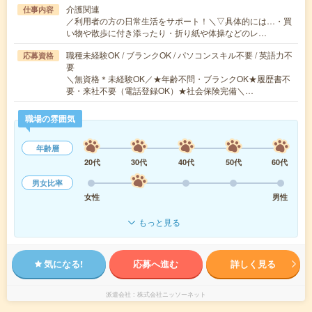
介護関連
仕事内容
／利用者の方の日常生活をサポート！＼▽具体的には…・買
い物や散歩に付き添ったり・折り紙や体操などのレ…
職種未経験OK / ブランクOK / パソコンスキル不要 / 英語力不
応募資格
要
＼無資格＊未経験OK／★年齢不問・ブランクOK★履歴書不
要・来社不要（電話登録OK）★社会保険完備＼…
職場の雰囲気
年齢層
20代
30代
40代
50代
60代
男女比率
女性
男性
もっと見る
気になる!
応募へ進む
詳しく見る
派遣会社
株式会社ニッソーネット