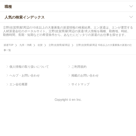
職種
人気の検索インデックス
立野(佐賀県)駅周辺の10名以上の大量募集の派遣情報の検索結果。エン派遣は、エンが運営する
人材派遣会社のポータルサイト。立野(佐賀県)駅周辺の派遣/求人情報を職種、勤務地、時給、
勤務時間、長期・短期などの希望条件から、あなたにピッタリの派遣のお仕事を探せます。
派遣TOP
九州・沖縄
佐賀
立野(佐賀県)駅周辺
立野(佐賀県)駅周辺 10名以上の大量募集の派遣の仕
事一覧
個人情報の取り扱いについて
ご利用規約
ヘルプ・お問い合わせ
掲載のお問い合わせ
エン会社概要
サイトマップ
Copyright © en Inc.