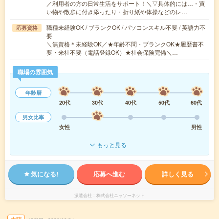
／利用者の方の日常生活をサポート！＼▽具体的には…・買
い物や散歩に付き添ったり・折り紙や体操などのレ…
職種未経験OK / ブランクOK / パソコンスキル不要 / 英語力不
応募資格
要
＼無資格＊未経験OK／★年齢不問・ブランクOK★履歴書不
要・来社不要（電話登録OK）★社会保険完備＼…
職場の雰囲気
年齢層
20代
30代
40代
50代
60代
男女比率
女性
男性
もっと見る
気になる!
応募へ進む
詳しく見る
派遣会社
株式会社ニッソーネット