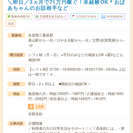
＼即日／3ヵ月で71万円稼ぐ！未経験OK＊おば
あちゃんのお話相手など
職種未経験OK
交通費別途支給あり
土日祝日が休み
WEB登録OK
派遣
佐賀県三養基郡
勤務地
基山駅から---分／けやき台駅から---分／立野(佐賀県)駅から--
-分
シフト制（月～日） ※平日のみなどの相談もOK ※週3なども
曜日頻度
相談OK
【シフト例】07:00～16:0009:00～18:0017:00～09:00※ 上記
時間
は一例です！そ…
即日～2ヶ月以上 ■開始日の相談OK！
期間
無資格の方：時給1350円～1687円 / 介護福祉士：時給1650
時給
円～2062円 / 初任者以上：時給1450円～1812円
交通費
全額支給
介護関連
仕事内容
／利用者の方の日常生活をサポート！＼▽具体的には…・買