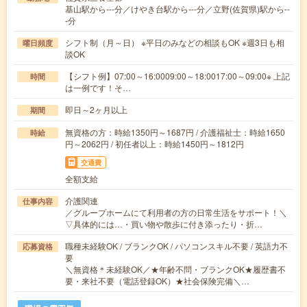
基山駅から---分／けやき台駅から---分／立野(佐賀県)駅から--
-分
シフト制（月～日） ※平日のみなどの相談もOK ※週3日も相
曜日頻度
談OK
【シフト例】07:00～16:0009:00～18:0017:00～09:00※ 上記
時間
は一例です！そ…
即日～2ヶ月以上
期間
無資格の方：時給1350円～1687円 / 介護福祉士：時給1650
時給
円～2062円 / 初任者以上：時給1450円～1812円
交通費
全額支給
介護関連
仕事内容
／グループホームにて利用者の方の日常生活をサポート！＼
▽具体的には…・買い物や散歩に付き添ったり・折…
職種未経験OK / ブランクOK / パソコンスキル不要 / 英語力不
応募資格
要
＼無資格＊未経験OK／★年齢不問・ブランクOK★履歴書不
要・来社不要（電話登録OK）★社会保険完備＼…