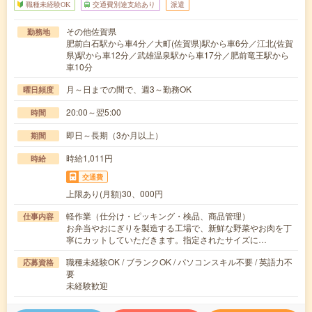
職種未経験OK
交通費別途支給あり
派遣
その他佐賀県
勤務地
肥前白石駅から車4分／大町(佐賀県)駅から車6分／江北(佐賀
県)駅から車12分／武雄温泉駅から車17分／肥前竜王駅から
車10分
月～日までの間で、週3～勤務OK
曜日頻度
20:00～翌5:00
時間
即日～長期（3か月以上）
期間
時給1,011円
時給
交通費
上限あり(月額)30、000円
軽作業（仕分け・ピッキング・検品、商品管理）
仕事内容
お弁当やおにぎりを製造する工場で、新鮮な野菜やお肉を丁
寧にカットしていただきます。指定されたサイズに…
職種未経験OK / ブランクOK / パソコンスキル不要 / 英語力不
応募資格
要
未経験歓迎