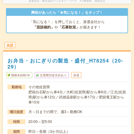
派遣会社
株式会社ウィルオブ・ワーク FO事業部 福岡支店
興味があったら「★気になる！」をタップ！
「気になる！」を押しておくと、派遣会社から
「面談確約」
や
「応募歓迎」
が届きます！
未読
お弁当・おにぎりの製造・盛付_H78254（20-
29）
職種未経験OK
交通費別途支給あり
派遣
その他佐賀県
勤務地
肥前白石駅から車4分／大町(佐賀県)駅から車6分／江北(佐賀
県)駅から車12分／武雄温泉駅から車17分／肥前竜王駅から
車10分
月～日までの間で、週3～勤務OK
曜日頻度
20:00～翌5:00
時間
即日～長期（3か月以上）
期間