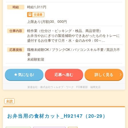
時給1,011円
時給
交通費
上限あり(月額)30、000円
軽作業（仕分け・ピッキング・検品、商品管理）
仕事内容
お弁当やおにぎりの製造補助やできあがったものをトレーに
盛付するお仕事です◎月・水・金のみや9：00～…
職種未経験OK / ブランクOK / パソコンスキル不要 / 英語力不
応募資格
要
未経験歓迎
気になる!
応募へ進む
詳しく見る
派遣会社
株式会社ウィルオブ・ワーク FO事業部 福岡支店
未読
お弁当用の食材カット_H92147（20-29）