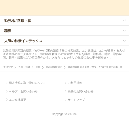
勤務地 / 路線・駅
職種
人気の検索インデックス
武雄温泉駅周辺の副業・WワークOKの派遣情報の検索結果。エン派遣は、エンが運営する人材
派遣会社のポータルサイト。武雄温泉駅周辺の派遣/求人情報を職種、勤務地、時給、勤務時
間、長期・短期などの希望条件から、あなたにピッタリの派遣のお仕事を探せます。
派遣TOP
九州・沖縄
佐賀
武雄温泉駅周辺
武雄温泉駅周辺 副業・WワークOKの派遣の仕事一覧
個人情報の取り扱いについて
ご利用規約
ヘルプ・お問い合わせ
掲載のお問い合わせ
エン会社概要
サイトマップ
Copyright © en Inc.