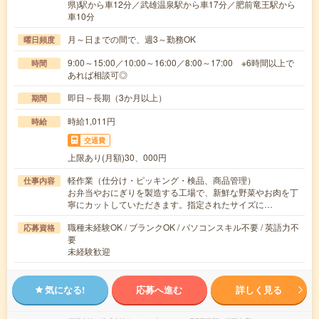
県)駅から車12分／武雄温泉駅から車17分／肥前竜王駅から
車10分
月～日までの間で、週3～勤務OK
曜日頻度
9:00～15:00／10:00～16:00／8:00～17:00 ※6時間以上で
時間
あれば相談可◎
即日～長期（3か月以上）
期間
時給1,011円
時給
交通費
上限あり(月額)30、000円
軽作業（仕分け・ピッキング・検品、商品管理）
仕事内容
お弁当やおにぎりを製造する工場で、新鮮な野菜やお肉を丁
寧にカットしていただきます。指定されたサイズに…
職種未経験OK / ブランクOK / パソコンスキル不要 / 英語力不
応募資格
要
未経験歓迎
気になる!
応募へ進む
詳しく見る