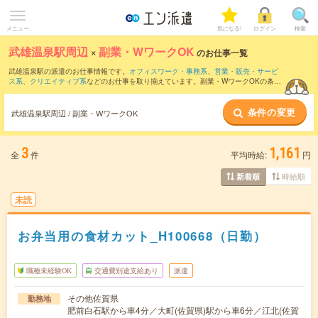
メニュー
気になる!
ログイン
検索
武雄温泉駅周辺
×
副業・WワークOK
のお仕事一覧
武雄温泉駅の派遣のお仕事情報です。
オフィスワーク・事務系
、
営業・販売・サービ
ス系
、
クリエイティブ系
などのお仕事を取り揃えています。副業・WワークOKの条件
の他に、
交通費別途支給あり
、
職種未経験OK
、
友だちと一緒の応募OK
などのこだわ
り条件も取り揃えています。
条件の変更
武雄温泉駅周辺 / 副業・WワークOK
3
1,161
全
件
平均時給:
円
時給順
新着順
未読
お弁当用の食材カット_H100668（日勤）
職種未経験OK
交通費別途支給あり
派遣
その他佐賀県
勤務地
肥前白石駅から車4分／大町(佐賀県)駅から車6分／江北(佐賀