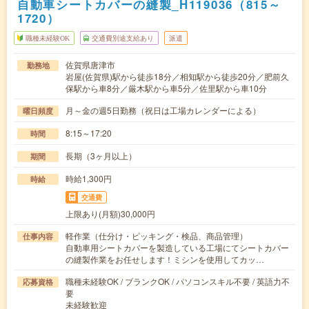
自動車シートカバーの縫製_H119036（815～
1720）
職種未経験OK
交通費別途支給あり
派遣
佐賀県唐津市
勤務地
岩屋(佐賀県)駅から徒歩18分／相知駅から徒歩20分／肥前久
保駅から車8分／厳木駅から車5分／佐里駅から車10分
月～金の週5日勤務（祝日は工場カレンダーによる）
曜日頻度
8:15～17:20
時間
長期（3ヶ月以上）
期間
時給1,300円
時給
交通費
上限あり(月額)30,000円
軽作業（仕分け・ピッキング・検品、商品管理）
仕事内容
自動車用シートカバーを製造している工場にてシートカバー
の縫製作業をお任せします！ミシンを使用してカッ…
職種未経験OK / ブランクOK / パソコンスキル不要 / 英語力不
応募資格
要
未経験歓迎