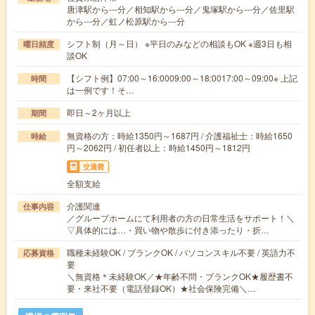
唐津駅から---分／相知駅から---分／鬼塚駅から---分／佐里駅
から---分／虹ノ松原駅から---分
シフト制（月～日） ※平日のみなどの相談もOK ※週3日も相
曜日頻度
談OK
【シフト例】07:00～16:0009:00～18:0017:00～09:00※ 上記
時間
は一例です！そ…
即日～2ヶ月以上
期間
無資格の方：時給1350円～1687円 / 介護福祉士：時給1650
時給
円～2062円 / 初任者以上：時給1450円～1812円
交通費
全額支給
介護関連
仕事内容
／グループホームにて利用者の方の日常生活をサポート！＼
▽具体的には…・買い物や散歩に付き添ったり・折…
職種未経験OK / ブランクOK / パソコンスキル不要 / 英語力不
応募資格
要
＼無資格＊未経験OK／★年齢不問・ブランクOK★履歴書不
要・来社不要（電話登録OK）★社会保険完備＼…