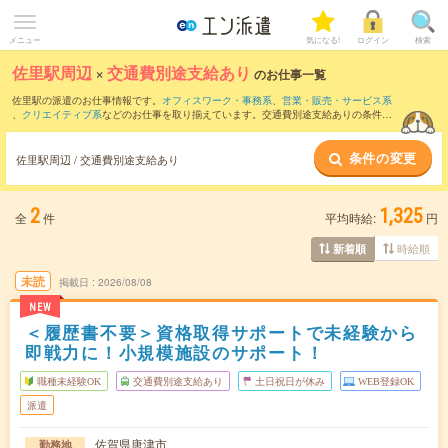
メニュー
気になる!
ログイン
検索
佐里駅周辺
×
交通費別途支給あり
のお仕事一覧
佐里駅の派遣のお仕事情報です。
オフィスワーク・事務系
、
営業・販売・サービス系
、
クリエイティブ系
などのお仕事を取り揃えています。交通費別途支給ありの条件の
他に、
職種未経験OK
、
友だちと一緒の応募OK
、
週4日勤務
などのこだわり条件も取り
揃えています。
条件の変更
佐里駅周辺 / 交通費別途支給あり
2
1,325
全
件
平均時給:
円
時給順
新着順
未読
掲載日
2026/08/08
NEW
＜履歴書不要＞資格取得サポートで未経験から
即戦力に！小規模施設のサポート！
職種未経験OK
交通費別途支給あり
土日祝日が休み
WEB登録OK
派遣
佐賀県唐津市
勤務地