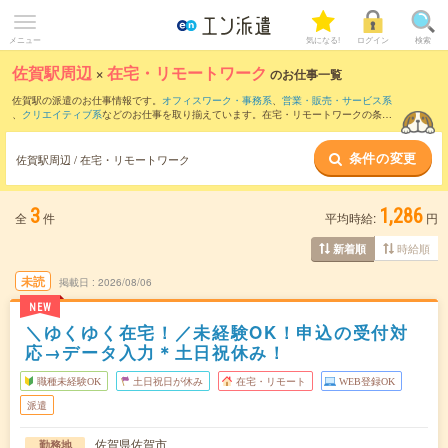
メニュー
気になる!
ログイン
検索
佐賀駅周辺
×
在宅・リモートワーク
のお仕事一覧
佐賀駅の派遣のお仕事情報です。
オフィスワーク・事務系
、
営業・販売・サービス系
、
クリエイティブ系
などのお仕事を取り揃えています。在宅・リモートワークの条件
の他に、
交通費別途支給あり
、
職種未経験OK
、
友だちと一緒の応募OK
などのこだわ
り条件も取り揃えています。
条件の変更
佐賀駅周辺 / 在宅・リモートワーク
3
1,286
全
件
平均時給:
円
時給順
新着順
未読
掲載日
2026/08/06
NEW
＼ゆくゆく在宅！／未経験OK！申込の受付対
応→データ入力＊土日祝休み！
職種未経験OK
土日祝日が休み
在宅・リモート
WEB登録OK
派遣
佐賀県佐賀市
勤務地