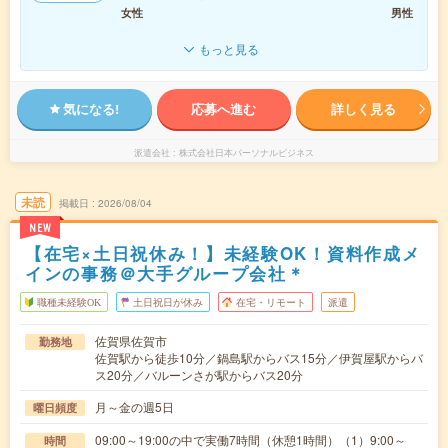
女性
男性
もっと見る
気になる!
応募へ進む
詳しく見る
派遣会社
株式会社日本パーソナルビジネス
未読
掲載日
2026/08/04
NEW
【在宅×土日祝休み！】未経験OK！資料作成メ
インの事務＠大手グループ会社＊
職種未経験OK
土日祝日が休み
在宅・リモート
派遣
佐賀県佐賀市
勤務地
佐賀駅から徒歩10分／鍋島駅からバス15分／伊賀屋駅からバ
ス20分／バルーンさが駅からバス20分
月～金の週5日
曜日頻度
09:00～19:00の中で実働7時間（休憩1時間）（1）9:00～
時間