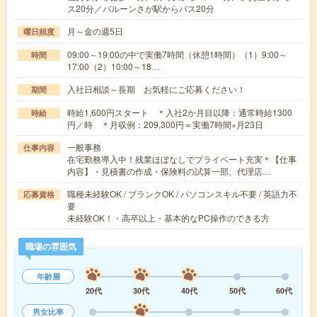
ス20分／バルーンさが駅からバス20分
月～金の週5日
曜日頻度
09:00～19:00の中で実働7時間（休憩1時間）（1）9:00～
時間
17:00（2）10:00～18…
入社日相談～長期 お気軽にご応募ください！
期間
時給1,600円スタート ＊入社2か月目以降：通常時給1300
時給
円／時 ＊月収例：209,300円＝実働7時間×月23日
一般事務
仕事内容
在宅勤務導入中！残業ほぼなしでプライベート充実＊【仕事
内容】・見積書の作成・保険料の試算一部、代理店…
職種未経験OK / ブランクOK / パソコンスキル不要 / 英語力不
応募資格
要
未経験OK！・高卒以上・基本的なPC操作のできる方
職場の雰囲気
年齢層
20代
30代
40代
50代
60代
男女比率