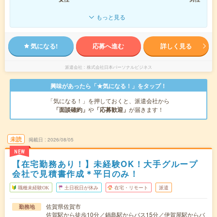
もっと見る
気になる!
応募へ進む
詳しく見る
派遣会社
株式会社日本パーソナルビジネス
興味があったら「★気になる！」をタップ！
「気になる！」を押しておくと、派遣会社から
「面談確約」
や
「応募歓迎」
が届きます！
未読
掲載日
2026/08/05
NEW
【在宅勤務あり！】未経験OK！大手グループ
会社で見積書作成＊平日のみ！
職種未経験OK
土日祝日が休み
在宅・リモート
派遣
佐賀県佐賀市
勤務地
佐賀駅から徒歩10分／鍋島駅からバス15分／伊賀屋駅からバ