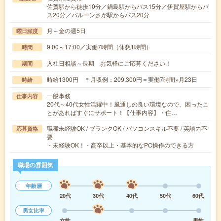
佐賀駅から徒歩10分／鍋島駅からバス15分／伊賀屋駅からバ
ス20分／バルーンさが駅からバス20分
月～金の週5日
曜日頻度
9:00～17:00／実働7時間（休憩1時間）
時間
入社日相談～長期 お気軽にご応募ください！
期間
時給1300円 ＊月収例：209,300円＝実働7時間×月23日
時給
一般事務
仕事内容
20代～40代女性活躍中！風通しの良い環境なので、困ったこ
とがあればすぐにサポート！【仕事内容】・住…
職種未経験OK / ブランクOK / パソコンスキル不要 / 英語力不
応募資格
要
・未経験OK！・高卒以上・基本的なPC操作のできる方
職場の雰囲気
年齢層
20代
30代
40代
50代
60代
男女比率
女性
男性