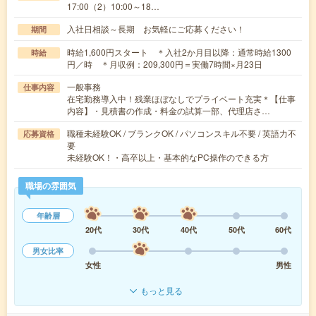
17:00（2）10:00～18…
入社日相談～長期 お気軽にご応募ください！
期間
時給1,600円スタート ＊入社2か月目以降：通常時給1300
時給
円／時 ＊月収例：209,300円＝実働7時間×月23日
一般事務
仕事内容
在宅勤務導入中！残業ほぼなしでプライベート充実＊【仕事
内容】・見積書の作成・料金の試算一部、代理店さ…
職種未経験OK / ブランクOK / パソコンスキル不要 / 英語力不
応募資格
要
未経験OK！・高卒以上・基本的なPC操作のできる方
職場の雰囲気
年齢層
20代
30代
40代
50代
60代
男女比率
女性
男性
もっと見る