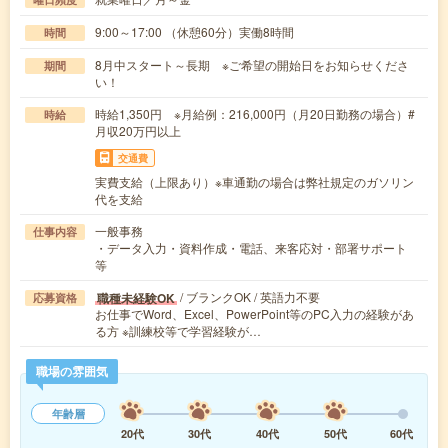
9:00～17:00 （休憩60分）実働8時間
時間
8月中スタート～長期 ※ご希望の開始日をお知らせくださ
期間
い！
時給1,350円 ※月給例：216,000円（月20日勤務の場合）#
時給
月収20万円以上
交通費
実費支給（上限あり）※車通勤の場合は弊社規定のガソリン
代を支給
一般事務
仕事内容
・データ入力・資料作成・電話、来客応対・部署サポート
等
/ ブランクOK / 英語力不要
職種未経験OK
応募資格
お仕事でWord、Excel、PowerPoint等のPC入力の経験があ
る方 ※訓練校等で学習経験が…
職場の雰囲気
年齢層
20代
30代
40代
50代
60代