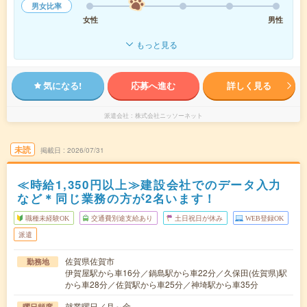
男女比率
女性
男性
もっと見る
気になる!
応募へ進む
詳しく見る
派遣会社
株式会社ニッソーネット
未読
掲載日
2026/07/31
≪時給1,350円以上≫建設会社でのデータ入力
など＊同じ業務の方が2名います！
職種未経験OK
交通費別途支給あり
土日祝日が休み
WEB登録OK
派遣
佐賀県佐賀市
勤務地
伊賀屋駅から車16分／鍋島駅から車22分／久保田(佐賀県)駅
から車28分／佐賀駅から車25分／神埼駅から車35分
就業曜日／月～金
曜日頻度