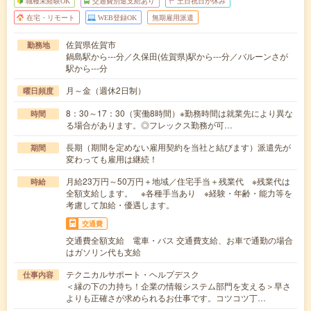
職種未経験OK
交通費別途支給あり
土日祝日が休み
在宅・リモート
WEB登録OK
無期雇用派遣
佐賀県佐賀市
勤務地
鍋島駅から---分／久保田(佐賀県)駅から---分／バルーンさが
駅から---分
月～金（週休2日制）
曜日頻度
8：30～17：30（実働8時間）※勤務時間は就業先により異な
時間
る場合があります。◎フレックス勤務が可…
長期（期間を定めない雇用契約を当社と結びます）派遣先が
期間
変わっても雇用は継続！
月給23万円～50万円＋地域／住宅手当＋残業代 ※残業代は
時給
全額支給します。 ※各種手当あり ※経験・年齢・能力等を
考慮して加給・優遇します。
交通費
交通費全額支給 電車・バス 交通費支給、お車で通勤の場合
はガソリン代も支給
テクニカルサポート・ヘルプデスク
仕事内容
＜縁の下の力持ち！企業の情報システム部門を支える＞早さ
よりも正確さが求められるお仕事です。コツコツ丁…