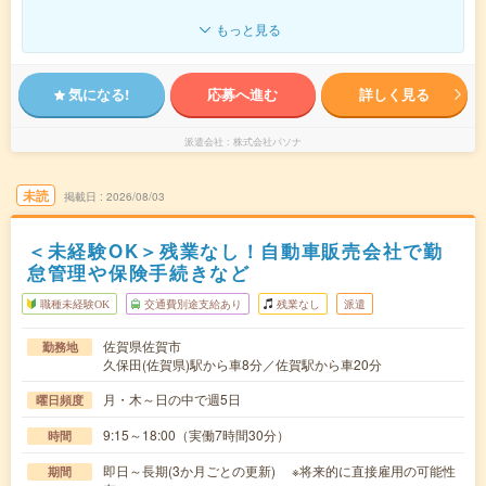
もっと見る
気になる!
応募へ進む
詳しく見る
派遣会社
株式会社パソナ
未読
掲載日
2026/08/03
＜未経験OK＞残業なし！自動車販売会社で勤
怠管理や保険手続きなど
職種未経験OK
交通費別途支給あり
残業なし
派遣
佐賀県佐賀市
勤務地
久保田(佐賀県)駅から車8分／佐賀駅から車20分
月・木～日の中で週5日
曜日頻度
9:15～18:00（実働7時間30分）
時間
即日～長期(3か月ごとの更新) ※将来的に直接雇用の可能性
期間