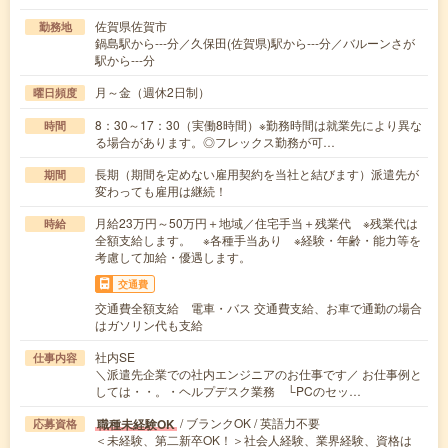
佐賀県佐賀市
勤務地
鍋島駅から---分／久保田(佐賀県)駅から---分／バルーンさが
駅から---分
月～金（週休2日制）
曜日頻度
8：30～17：30（実働8時間）※勤務時間は就業先により異な
時間
る場合があります。◎フレックス勤務が可…
長期（期間を定めない雇用契約を当社と結びます）派遣先が
期間
変わっても雇用は継続！
月給23万円～50万円＋地域／住宅手当＋残業代 ※残業代は
時給
全額支給します。 ※各種手当あり ※経験・年齢・能力等を
考慮して加給・優遇します。
交通費
交通費全額支給 電車・バス 交通費支給、お車で通勤の場合
はガソリン代も支給
社内SE
仕事内容
＼派遣先企業での社内エンジニアのお仕事です／ お仕事例と
しては・・。・ヘルプデスク業務 └PCのセッ…
/ ブランクOK / 英語力不要
職種未経験OK
応募資格
＜未経験、第二新卒OK！＞社会人経験、業界経験、資格は