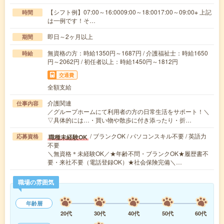
【シフト例】07:00～16:0009:00～18:0017:00～09:00※ 上記
時間
は一例です！そ…
即日～2ヶ月以上
期間
無資格の方：時給1350円～1687円 / 介護福祉士：時給1650
時給
円～2062円 / 初任者以上：時給1450円～1812円
交通費
全額支給
介護関連
仕事内容
／グループホームにて利用者の方の日常生活をサポート！＼
▽具体的には…・買い物や散歩に付き添ったり・折…
/ ブランクOK / パソコンスキル不要 / 英語力
職種未経験OK
応募資格
不要
＼無資格＊未経験OK／★年齢不問・ブランクOK★履歴書不
要・来社不要（電話登録OK）★社会保険完備＼…
職場の雰囲気
年齢層
20代
30代
40代
50代
60代