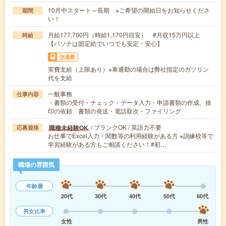
10月中スタート～長期 ※ご希望の開始日をお知らせくださ
期間
い！
月給177,700円（時給1,170円目安） #月収15万円以上
時給
【パソナは固定給でいつでも安定・安心】
交通費
実費支給（上限あり）※車通勤の場合は弊社指定のガソリン
代を支給
一般事務
仕事内容
・書類の受付・チェック・データ入力・申請書類の作成、捺
印の依頼 書類の発送・電話取次・ファイリング
/ ブランクOK / 英語力不要
職種未経験OK
応募資格
お仕事でExcel入力・関数等の利用経験がある方 ※訓練校等で
学習経験がある方もご相談ください！#初…
職場の雰囲気
年齢層
20代
30代
40代
50代
60代
男女比率
女性
男性