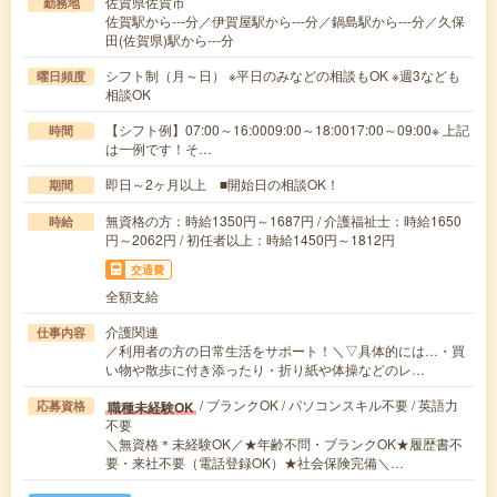
佐賀県佐賀市
勤務地
佐賀駅から---分／伊賀屋駅から---分／鍋島駅から---分／久保
田(佐賀県)駅から---分
シフト制（月～日） ※平日のみなどの相談もOK ※週3なども
曜日頻度
相談OK
【シフト例】07:00～16:0009:00～18:0017:00～09:00※ 上記
時間
は一例です！そ…
即日～2ヶ月以上 ■開始日の相談OK！
期間
無資格の方：時給1350円～1687円 / 介護福祉士：時給1650
時給
円～2062円 / 初任者以上：時給1450円～1812円
交通費
全額支給
介護関連
仕事内容
／利用者の方の日常生活をサポート！＼▽具体的には…・買
い物や散歩に付き添ったり・折り紙や体操などのレ…
/ ブランクOK / パソコンスキル不要 / 英語力
職種未経験OK
応募資格
不要
＼無資格＊未経験OK／★年齢不問・ブランクOK★履歴書不
要・来社不要（電話登録OK）★社会保険完備＼…