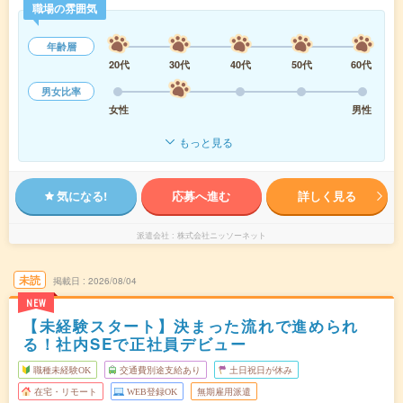
職場の雰囲気
年齢層
20代
30代
40代
50代
60代
男女比率
女性
男性
もっと見る
気になる!
応募へ進む
詳しく見る
派遣会社
株式会社ニッソーネット
未読
掲載日
2026/08/04
NEW
【未経験スタート】決まった流れで進められ
る！社内SEで正社員デビュー
職種未経験OK
交通費別途支給あり
土日祝日が休み
在宅・リモート
WEB登録OK
無期雇用派遣