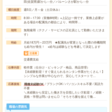
田(佐賀県)駅から---分／バルーンさが駅から---分
週5日／月～金（土日休み）
曜日頻度
8:30～17:30（実働8時間）※上記は一例です。業務上必要が
時間
ある場合や配属先の都合により、時間帯…
無期雇用（テクノ・サービスの正社員として勤務いただきま
期間
す）
月給18万円～23万円 ★配属先が変更となった際の待機期間
時給
も給与が発生！ ※給与は経験などを考慮して決定します
交通費
交通費支給
軽作業（仕分け・ピッキング・検品、商品管理）
仕事内容
【未経験歓迎！すぐ覚えられるカンタン作業がたくさん！】
シンプルな作業が中心なので、安心してスタートで…
/ ブランクOK / パソコンスキル不要 / 英語力
職種未経験OK
応募資格
不要
＼未経験から安定した働き方を目指したい方歓迎！／経験・
資格・学歴は問いません◎「そろそろ腰を据えて働…
職場の雰囲気