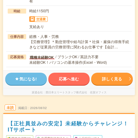
有
時給1150円
時給
交通費
支給あり
総務・人事・労務
仕事内容
【労務管理】＊勤怠管理や給与計算＊社保・雇保の得喪手続
きなど従業員の労務管理に関わるお仕事です【会計…
/ ブランクOK / 英語力不要
職種未経験OK
応募資格
未経験OK！パソコンの基本操作(Excel・Word)
気になる!
応募へ進む
詳しく見る
派遣会社
西日本エリートスタッフ株式会社 佐賀オフィス
未読
掲載日
2026/08/02
【正社員並みの安定】未経験からチャレンジ！
ITサポート