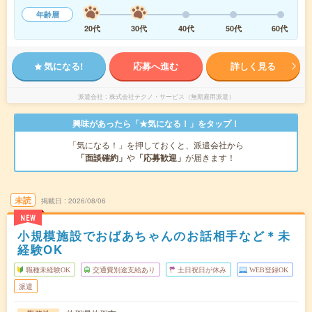
年齢層
20代
30代
40代
50代
60代
気になる!
応募へ進む
詳しく見る
派遣会社
株式会社テクノ・サービス（無期雇用派遣）
興味があったら「★気になる！」をタップ！
「気になる！」を押しておくと、派遣会社から
「面談確約」
や
「応募歓迎」
が届きます！
未読
掲載日
2026/08/06
NEW
小規模施設でおばあちゃんのお話相手など＊未
経験OK
職種未経験OK
交通費別途支給あり
土日祝日が休み
WEB登録OK
派遣