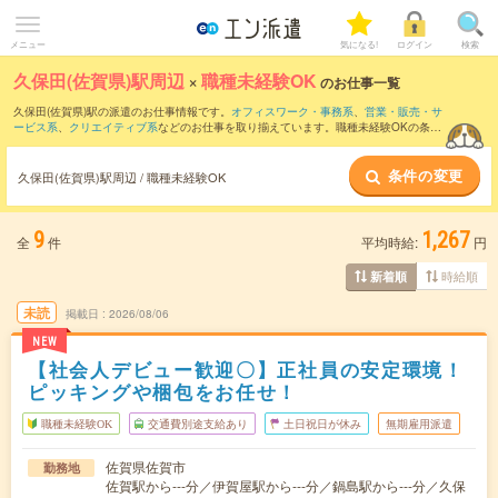
メニュー
気になる!
ログイン
検索
久保田(佐賀県)駅周辺
×
職種未経験OK
のお仕事一覧
久保田(佐賀県)駅の派遣のお仕事情報です。
オフィスワーク・事務系
、
営業・販売・サ
ービス系
、
クリエイティブ系
などのお仕事を取り揃えています。職種未経験OKの条件
の他に、
交通費別途支給あり
、
友だちと一緒の応募OK
、
週4日勤務
などのこだわり条
件も取り揃えています。
条件の変更
久保田(佐賀県)駅周辺 / 職種未経験OK
9
1,267
全
件
平均時給:
円
時給順
新着順
未読
掲載日
2026/08/06
NEW
【社会人デビュー歓迎〇】正社員の安定環境！
ピッキングや梱包をお任せ！
職種未経験OK
交通費別途支給あり
土日祝日が休み
無期雇用派遣
佐賀県佐賀市
勤務地
佐賀駅から---分／伊賀屋駅から---分／鍋島駅から---分／久保