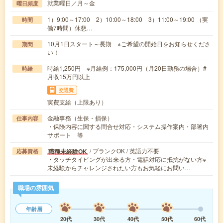
就業曜日／月～金
曜日頻度
1）9:00～17:00 2）10:00～18:00 3）11:00～19:00 （実
時間
働7時間）休憩…
10月1日スタート～長期 ※ご希望の開始日をお知らせくださ
期間
い！
時給1,250円 ※月給例：175,000円（月20日勤務の場合）#
時給
月収15万円以上
交通費
実費支給（上限あり）
金融事務（生保・損保）
仕事内容
・保険内容に関する問合せ対応・システム操作案内・部署内
サポート 等
/ ブランクOK / 英語力不要
職種未経験OK
応募資格
・タッチタイピングが出来る方・電話対応に抵抗がない方※
未経験からチャレンジされたい方もお気軽にお問い…
職場の雰囲気
年齢層
20代
30代
40代
50代
60代