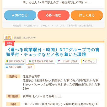
問いません！※高卒以上の方（勉強内容は不問）▼…
気になる!
応募へ進む
詳しく見る
派遣会社
株式会社スタッフサービス エンジニアリング事業本部（無期雇用派遣）
未読
掲載日
2026/08/04
NEW
《選べる就業曜日・時間》NTTグループでの書
類受付・チェックなど／落ち着いた環境
職種未経験OK
交通費別途支給あり
土日祝日が休み
残業なし
WEB登録OK
派遣
佐賀県佐賀市
勤務地
佐賀駅から徒歩13分／鍋島駅から車10分／伊賀屋駅から車
11分／バルーンさが駅から車21分／久保田(佐賀県)駅から車
23分
就業曜日／月～金で週4日以上
曜日頻度
9:00～17:30（実働7時間30分）※週30時間程度の時短もOK
時間