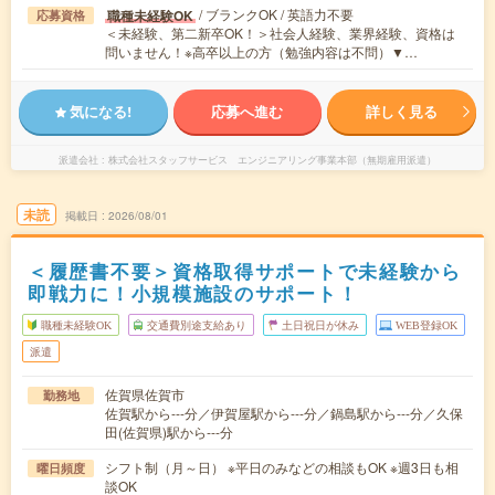
/ ブランクOK / 英語力不要
職種未経験OK
応募資格
＜未経験、第二新卒OK！＞社会人経験、業界経験、資格は
問いません！※高卒以上の方（勉強内容は不問）▼…
気になる!
応募へ進む
詳しく見る
派遣会社
株式会社スタッフサービス エンジニアリング事業本部（無期雇用派遣）
未読
掲載日
2026/08/01
＜履歴書不要＞資格取得サポートで未経験から
即戦力に！小規模施設のサポート！
職種未経験OK
交通費別途支給あり
土日祝日が休み
WEB登録OK
派遣
佐賀県佐賀市
勤務地
佐賀駅から---分／伊賀屋駅から---分／鍋島駅から---分／久保
田(佐賀県)駅から---分
シフト制（月～日） ※平日のみなどの相談もOK ※週3日も相
曜日頻度
談OK