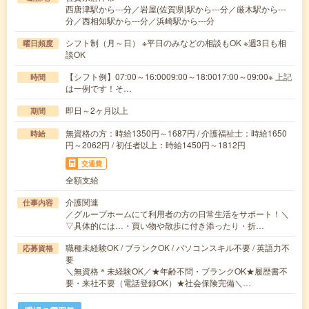
西唐津駅から---分／岩屋(佐賀県)駅から---分／厳木駅から---
分／西相知駅から---分／浜崎駅から---分
シフト制（月～日） ※平日のみなどの相談もOK ※週3日も相
曜日頻度
談OK
【シフト例】07:00～16:0009:00～18:0017:00～09:00※ 上記
時間
は一例です！そ…
即日～2ヶ月以上
期間
無資格の方：時給1350円～1687円 / 介護福祉士：時給1650
時給
円～2062円 / 初任者以上：時給1450円～1812円
交通費
全額支給
介護関連
仕事内容
／グループホームにて利用者の方の日常生活をサポート！＼
▽具体的には…・買い物や散歩に付き添ったり・折…
職種未経験OK / ブランクOK / パソコンスキル不要 / 英語力不
応募資格
要
＼無資格＊未経験OK／★年齢不問・ブランクOK★履歴書不
要・来社不要（電話登録OK）★社会保険完備＼…