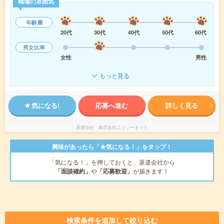
職場の雰囲気
年齢層
20代
30代
40代
50代
60代
男女比率
女性
男性
もっと見る
気になる!
応募へ進む
詳しく見る
派遣会社
株式会社ニッソーネット
興味があったら「★気になる！」をタップ！
「気になる！」を押しておくと、派遣会社から
「面談確約」
や
「応募歓迎」
が届きます！
検索条件を追加して絞り込む