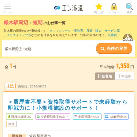
メニュー
気になる!
ログイン
検索
厳木駅周辺
×
短期
のお仕事一覧
厳木駅の派遣のお仕事情報です。
オフィスワーク・事務系
、
営業・販売・サービス系
、
クリエイティブ系
などのお仕事を取り揃えています。短期の条件の他に、
交通費別
途支給あり
、
職種未経験OK
、
友だちと一緒の応募OK
などでもお探し頂けます。
条件の変更
厳木駅周辺 / 短期
1
1,350
全
件
平均時給:
円
時給順
新着順
未読
掲載日
2026/08/03
＜履歴書不要＞資格取得サポートで未経験から
即戦力に！小規模施設のサポート！
職種未経験OK
交通費別途支給あり
土日祝日が休み
WEB登録OK
派遣
佐賀県唐津市
勤務地