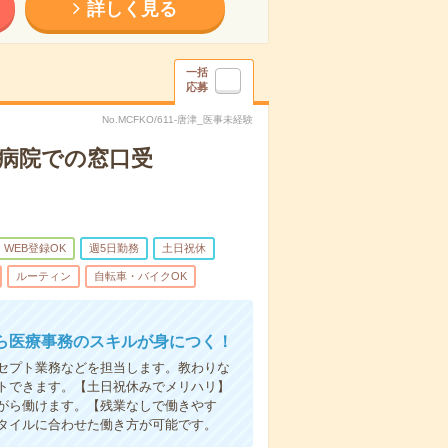
詳しく見る
一括
応募
No.MCFKO/611-唐津_医事未経験
病院での窓口受
WEB登録OK
週5日勤務
土日祝休
ルーティン
自転車・バイクOK
ら医療事務のスキルが身につく！
セプト業務などを担当します。教わりな
トできます。【土日祝休みでメリハリ】
がら働けます。【残業なしで働きやす
タイルに合わせた働き方が可能です。