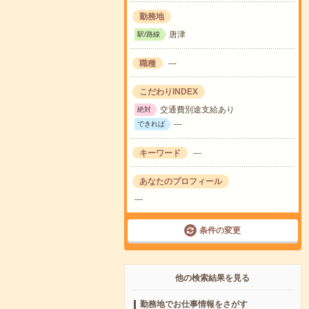
勤務地
唐津
駅/路線
職種
---
こだわりINDEX
交通費別途支給あり
絶対
---
できれば
キーワード
---
あなたのプロフィール
---
条件の変更
他の検索結果を見る
勤務地でお仕事情報をさがす