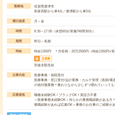
勤務地
佐賀県唐津市
和多田駅から車4分／唐津駅から車5分
曜日頻度
月～金
時間
8:30～17:00（休憩60分/実働7時間30分）
期間
即日～長期
時給
時給1350円 ＊月収例：20万2500円（時給1350円×実
交通費
別途全額支給
仕事内容
医療事務・病院受付
医療事務・窓口受付/会計業務・カルテ管理（医師/看
の他付随業務＊教わりながら少しずつ慣れていっても
応募資格
職種未経験OK / ブランクOK / 英語力不要
＜医療事務未経験OK＞何らかの事務職経験がある方
務職経験があれば応募OK＜事務のお仕事のご経験が