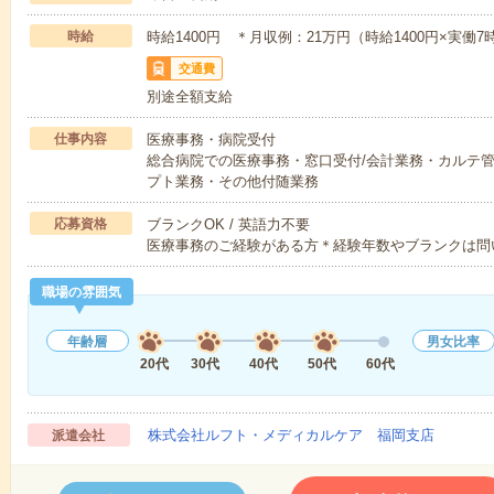
時給
時給1400円 ＊月収例：21万円（時給1400円×実働7時
交通費
別途全額支給
仕事内容
医療事務・病院受付
総合病院での医療事務・窓口受付/会計業務・カルテ管
プト業務・その他付随業務
応募資格
ブランクOK / 英語力不要
医療事務のご経験がある方＊経験年数やブランクは問
職場の雰囲気
年齢層
男女比率
20代
30代
40代
50代
60代
株式会社ルフト・メディカルケア 福岡支店
派遣会社