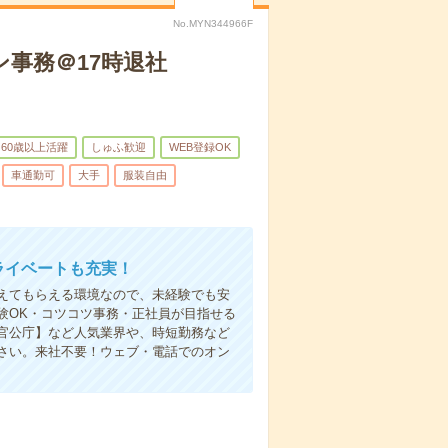
No.MYN344966F
ン事務＠17時退社
60歳以上活躍
しゅふ歓迎
WEB登録OK
車通勤可
大手
服装自由
ライベートも充実！
えてもらえる環境なので、未経験でも安
験OK・コツコツ事務・正社員が目指せる
官公庁】など人気業界や、時短勤務など
さい。来社不要！ウェブ・電話でのオン