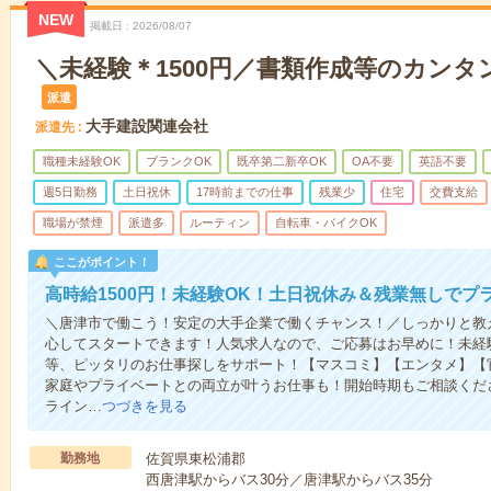
NEW
掲載日
2026/08/07
＼未経験＊1500円／書類作成等のカンタ
派遣
大手建設関連会社
派遣先
職種未経験OK
ブランクOK
既卒第二新卒OK
OA不要
英語不要
週5日勤務
土日祝休
17時前までの仕事
残業少
住宅
交費支給
職場が禁煙
派遣多
ルーティン
自転車・バイクOK
ここがポイント！
高時給1500円！未経験OK！土日祝休み＆残業無しでプ
＼唐津市で働こう！安定の大手企業で働くチャンス！／しっかりと教
心してスタートできます！人気求人なので、ご応募はお早めに！未経
等、ピッタリのお仕事探しをサポート！【マスコミ】【エンタメ】【
家庭やプライベートとの両立が叶うお仕事も！開始時期もご相談くだ
ライン…
つづきを見る
勤務地
佐賀県東松浦郡
西唐津駅からバス30分／唐津駅からバス35分