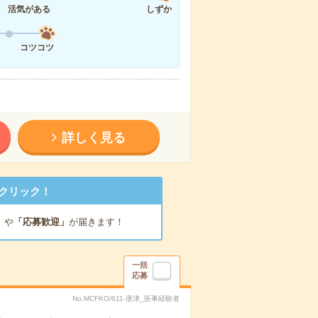
活気がある
しずか
コツコツ
詳しく見る
クリック！
」
や
「応募歓迎」
が届きます！
一括
応募
No.MCFKO/611-唐津_医事経験者