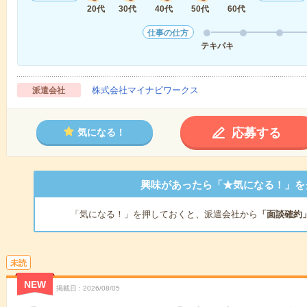
20代
30代
40代
50代
60代
仕事の仕方
テキパキ
株式会社マイナビワークス
派遣会社
応募する
気になる！
興味があったら「★気になる！」を
「気になる！」を押しておくと、派遣会社から
「面談確約
未読
NEW
掲載日
2026/08/05