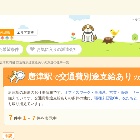
ヘル
沖縄版
エリア変更
た希望条件
お気に入りの派遣会社
唐津駅周辺 交通費別途支給ありの派遣の仕事一覧
唐津駅
交通費別途支給あり
で
の
唐津駅の派遣のお仕事情報です。
オフィスワーク・事務系
、
営業・販売・サー
揃えています。交通費別途支給ありの条件の他に、
職種未経験OK
、
友だちと一
も取り揃えています。
7
1
7
件中
～
件を表示中
未読