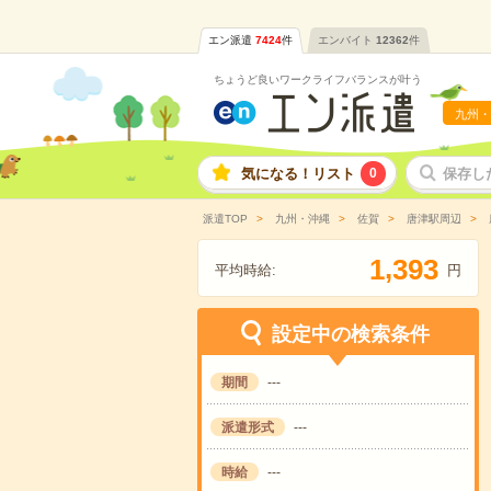
エン派遣
7424
件
エンバイト
12362
件
ちょうど良いワークライフバランスが叶う
九州・
気になる！リスト
0
保存し
派遣TOP
九州・沖縄
佐賀
唐津駅周辺
,
1
3
9
3
平均時給:
円
設定中の検索条件
期間
---
派遣形式
---
時給
---