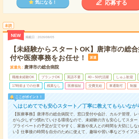
応募する
気になる！
未読
NEW
掲載日
2026/08/05
【未経験からスタートOK】唐津市の総合
付や医療事務をお任せ！
派遣
唐津市の総合病院
派遣先
職種未経験OK
ブランクOK
英語不要
40～50代活躍
しゅふ歓迎
17時前までの仕事
残業なし
医療福祉
交費支給
車通勤可
制服
ここがポイント！
＼はじめてでも安心スタート／丁寧に教えてもらいなが
【医療事務】唐津市の総合病院で、窓口受付や会計、カルテ管理、レ
がら少しずつ慣れていける環境なので、未経験の方も安心してスター
プライベートの予定が立てやすく、家族や友人との時間を大切にしな
い】仕事後の時間を自分のために使えて、趣味や習い事などライフス