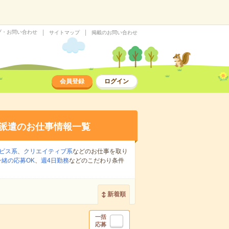
プ・お問い合わせ
サイトマップ
掲載のお問い合わせ
会員登録
ログイン
派遣のお仕事情報一覧
ビス系
、
クリエイティブ系
などのお仕事を取り
緒の応募OK
、
週4日勤務
などのこだわり条件
新着順
一括
応募