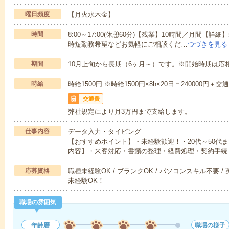
曜日頻度
【月火水木金】
時間
8:00～17:00(休憩60分)【残業】10時間／月間【
時短勤務希望などお気軽にご相談くだ…
つづきを見る
期間
10月上旬から長期（6ヶ月～）です。※開始時期は応
時給
時給1500円 ※時給1500円×8h×20日＝240000円＋
交通費
弊社規定により月3万円まで支給します。
仕事内容
データ入力・タイピング
【おすすめポイント】・未経験歓迎！・20代～50代
内容】・来客対応・書類の整理・経費処理・契約手続
応募資格
職種未経験OK / ブランクOK / パソコンスキル不要 /
未経験OK！
職場の雰囲気
年齢層
職場の様子