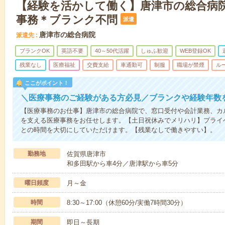
【経験を活かして働く】唐津市の総合病
事務＊ブランク不問
派遣
唐津市の総合病院
派遣先
ブランクOK
英語不要
40～50代活躍
しゅふ歓迎
WEB登録OK
残業なし
医療福祉
交費支給
車通勤可
制服
職場が禁煙
ル
ここがポイント！
＼医療事務のご経験がある方必見／ブランクや経験年数
【医療事務のお仕事】唐津市の総合病院で、窓口受付や会計業務、カ
を支える医療事務をお任せします。【土日祝休みでメリハリ】プライ
との時間を大切にしていただけます。【残業なしで働きやすい】。
勤務地
佐賀県唐津市
和多田駅から車4分／唐津駅から車5分
曜日頻度
月～金
時間
8:30～17:00（休憩60分/実働7時間30分）
期間
即日～長期