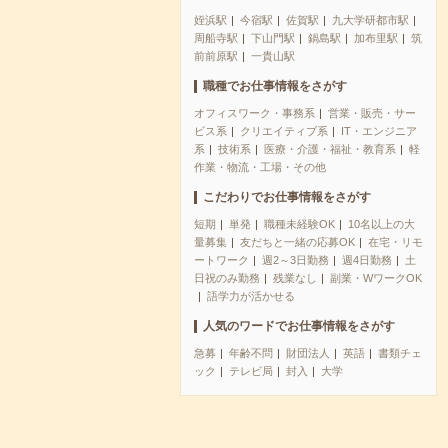
姪浜駅
今宿駅
佐賀駅
九大学研都市駅
周船寺駅
下山門駅
鍋島駅
加布里駅
筑
前前原駅
一貴山駅
職種でお仕事情報をさがす
オフィスワーク・事務系
営業・販売・サー
ビス系
クリエイティブ系
IT・エンジニア
系
技術系
医療・介護・福祉・教育系
軽
作業・物流・工場・その他
こだわりでお仕事情報をさがす
短期
単発
職種未経験OK
10名以上の大
量募集
友だちと一緒の応募OK
在宅・リモ
ートワーク
週2～3日勤務
週4日勤務
土
日祝のみ勤務
残業なし
副業・WワークOK
語学力が活かせる
人気のワードでお仕事情報をさがす
急募
年齢不問
財団法人
英語
書類チェ
ック
テレビ局
封入
大学