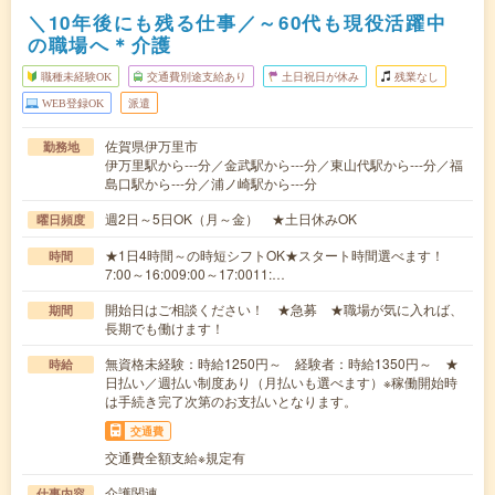
＼10年後にも残る仕事／～60代も現役活躍中
の職場へ＊介護
職種未経験OK
交通費別途支給あり
土日祝日が休み
残業なし
WEB登録OK
派遣
佐賀県伊万里市
勤務地
伊万里駅から---分／金武駅から---分／東山代駅から---分／福
島口駅から---分／浦ノ崎駅から---分
週2日～5日OK（月～金） ★土日休みOK
曜日頻度
★1日4時間～の時短シフトOK★スタート時間選べます！
時間
7:00～16:009:00～17:0011:…
開始日はご相談ください！ ★急募 ★職場が気に入れば、
期間
長期でも働けます！
無資格未経験：時給1250円～ 経験者：時給1350円～ ★
時給
日払い／週払い制度あり（月払いも選べます）※稼働開始時
は手続き完了次第のお支払いとなります。
交通費
交通費全額支給※規定有
介護関連
仕事内容