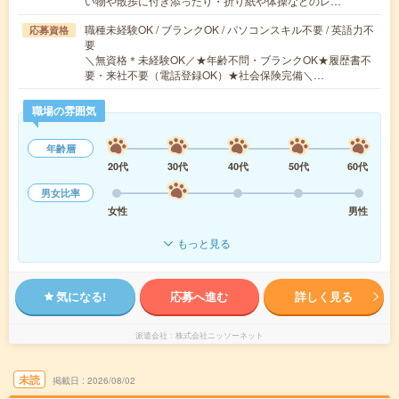
い物や散歩に付き添ったり・折り紙や体操などのレ…
職種未経験OK / ブランクOK / パソコンスキル不要 / 英語力不
応募資格
要
＼無資格＊未経験OK／★年齢不問・ブランクOK★履歴書不
要・来社不要（電話登録OK）★社会保険完備＼…
職場の雰囲気
年齢層
20代
30代
40代
50代
60代
男女比率
女性
男性
もっと見る
気になる!
応募へ進む
詳しく見る
派遣会社
株式会社ニッソーネット
未読
掲載日
2026/08/02