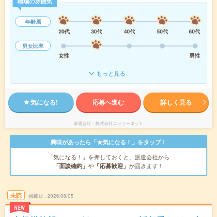
職場の雰囲気
年齢層
20代
30代
40代
50代
60代
男女比率
女性
男性
もっと見る
気になる!
応募へ進む
詳しく見る
派遣会社
株式会社ニッソーネット
興味があったら「★気になる！」をタップ！
「気になる！」を押しておくと、派遣会社から
「面談確約」
や
「応募歓迎」
が届きます！
未読
掲載日
2026/08/05
NEW