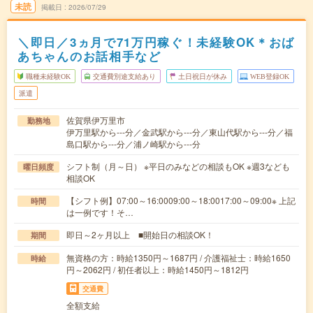
未読
掲載日
2026/07/29
＼即日／3ヵ月で71万円稼ぐ！未経験OK＊おば
あちゃんのお話相手など
職種未経験OK
交通費別途支給あり
土日祝日が休み
WEB登録OK
派遣
佐賀県伊万里市
勤務地
伊万里駅から---分／金武駅から---分／東山代駅から---分／福
島口駅から---分／浦ノ崎駅から---分
シフト制（月～日） ※平日のみなどの相談もOK ※週3なども
曜日頻度
相談OK
【シフト例】07:00～16:0009:00～18:0017:00～09:00※ 上記
時間
は一例です！そ…
即日～2ヶ月以上 ■開始日の相談OK！
期間
無資格の方：時給1350円～1687円 / 介護福祉士：時給1650
時給
円～2062円 / 初任者以上：時給1450円～1812円
交通費
全額支給