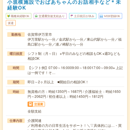
小規模施設でおばあちゃんのお話相手など＊未
経験OK
職種未経験OK
交通費別途支給あり
土日祝日が休み
WEB登録OK
派遣
佐賀県伊万里市
勤務地
伊万里駅から---分／金武駅から---分／東山代駅から---分／福
島口駅から---分／浦ノ崎駅から---分
シフト制（月～日） ※平日のみなどの相談もOK ※週3なども
曜日頻度
相談OK
【シフト例】07:00～16:0009:00～18:0017:00～09:00※ 上記
時間
は一例です！そ…
即日～2ヶ月以上 ■開始日の相談OK！
期間
無資格の方：時給1350円～1687円 / 介護福祉士：時給1650
時給
円～2062円 / 初任者以上：時給1450円～1812円
交通費
全額支給
介護関連
仕事内容
／利用者の方の日常生活をサポート！＼▽具体的には…・買