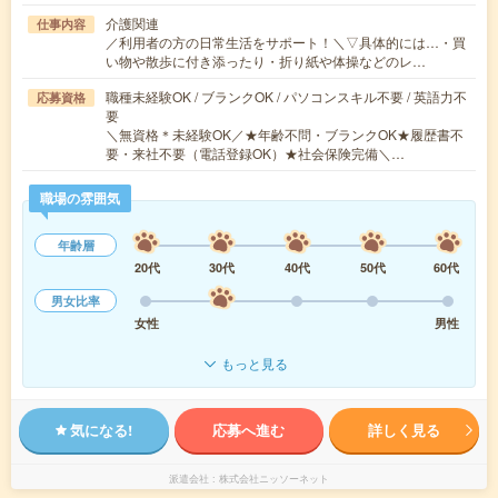
介護関連
仕事内容
／利用者の方の日常生活をサポート！＼▽具体的には…・買
い物や散歩に付き添ったり・折り紙や体操などのレ…
職種未経験OK / ブランクOK / パソコンスキル不要 / 英語力不
応募資格
要
＼無資格＊未経験OK／★年齢不問・ブランクOK★履歴書不
要・来社不要（電話登録OK）★社会保険完備＼…
職場の雰囲気
年齢層
20代
30代
40代
50代
60代
男女比率
女性
男性
もっと見る
気になる!
応募へ進む
詳しく見る
派遣会社
株式会社ニッソーネット