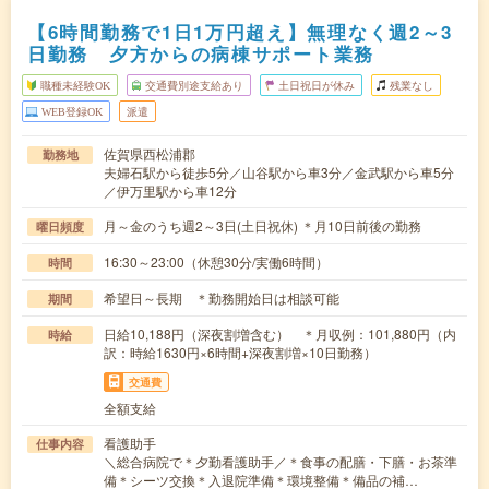
【6時間勤務で1日1万円超え】無理なく週2～3
日勤務 夕方からの病棟サポート業務
職種未経験OK
交通費別途支給あり
土日祝日が休み
残業なし
WEB登録OK
派遣
佐賀県西松浦郡
勤務地
夫婦石駅から徒歩5分／山谷駅から車3分／金武駅から車5分
／伊万里駅から車12分
月～金のうち週2～3日(土日祝休) ＊月10日前後の勤務
曜日頻度
16:30～23:00（休憩30分/実働6時間）
時間
希望日～長期 ＊勤務開始日は相談可能
期間
日給10,188円（深夜割増含む） ＊月収例：101,880円（内
時給
訳：時給1630円×6時間+深夜割増×10日勤務）
交通費
全額支給
看護助手
仕事内容
＼総合病院で＊夕勤看護助手／＊食事の配膳・下膳・お茶準
備＊シーツ交換＊入退院準備＊環境整備＊備品の補…