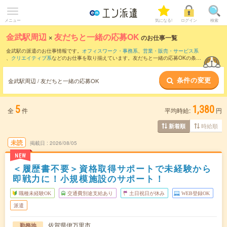
メニュー
気になる!
ログイン
検索
金武駅周辺
×
友だちと一緒の応募OK
のお仕事一覧
金武駅の派遣のお仕事情報です。
オフィスワーク・事務系
、
営業・販売・サービス系
、
クリエイティブ系
などのお仕事を取り揃えています。友だちと一緒の応募OKの条件
の他に、
交通費別途支給あり
、
職種未経験OK
、
週4日勤務
などのこだわり条件も取り
揃えています。
条件の変更
金武駅周辺 / 友だちと一緒の応募OK
5
1,380
全
件
平均時給:
円
時給順
新着順
未読
掲載日
2026/08/05
NEW
＜履歴書不要＞資格取得サポートで未経験から
即戦力に！小規模施設のサポート！
職種未経験OK
交通費別途支給あり
土日祝日が休み
WEB登録OK
派遣
佐賀県伊万里市
勤務地