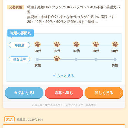
職種未経験OK / ブランクOK / パソコンスキル不要 / 英語力不
応募資格
要
無資格・未経験OK！様々な年代の方が在籍中の病院です！
20～40代・50代・60代と活躍の場をご準備…
職場の雰囲気
年齢層
20代
30代
40代
50代
60代
男女比率
女性
男性
もっと見る
気になる!
応募へ進む
詳しく見る
派遣会社
株式会社ルフト・メディカルケア 福岡支店
未読
掲載日
2026/08/01