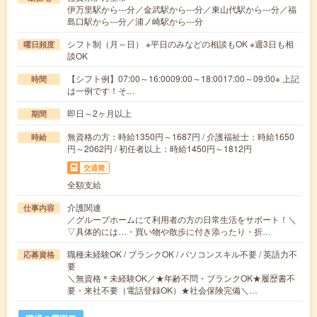
伊万里駅から---分／金武駅から---分／東山代駅から---分／福
島口駅から---分／浦ノ崎駅から---分
シフト制（月～日） ※平日のみなどの相談もOK ※週3日も相
曜日頻度
談OK
【シフト例】07:00～16:0009:00～18:0017:00～09:00※ 上記
時間
は一例です！そ…
即日～2ヶ月以上
期間
無資格の方：時給1350円～1687円 / 介護福祉士：時給1650
時給
円～2062円 / 初任者以上：時給1450円～1812円
交通費
全額支給
介護関連
仕事内容
／グループホームにて利用者の方の日常生活をサポート！＼
▽具体的には…・買い物や散歩に付き添ったり・折…
職種未経験OK / ブランクOK / パソコンスキル不要 / 英語力不
応募資格
要
＼無資格＊未経験OK／★年齢不問・ブランクOK★履歴書不
要・来社不要（電話登録OK）★社会保険完備＼…