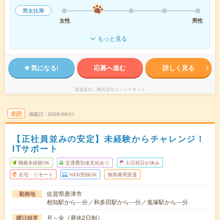
男女比率
女性
男性
もっと見る
気になる!
応募へ進む
詳しく見る
派遣会社
株式会社ニッソーネット
未読
掲載日
2026/08/01
【正社員並みの安定】未経験からチャレンジ！
ITサポート
職種未経験OK
交通費別途支給あり
土日祝日が休み
在宅・リモート
WEB登録OK
無期雇用派遣
佐賀県唐津市
勤務地
相知駅から---分／和多田駅から---分／鬼塚駅から---分
月～金（週休2日制）
曜日頻度