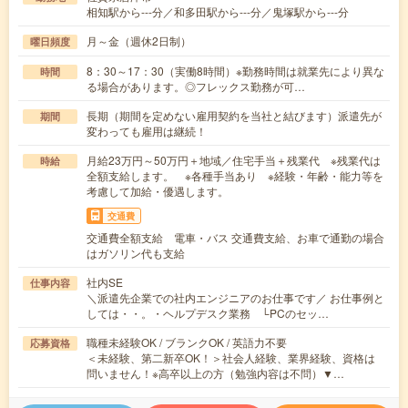
相知駅から---分／和多田駅から---分／鬼塚駅から---分
月～金（週休2日制）
曜日頻度
8：30～17：30（実働8時間）※勤務時間は就業先により異な
時間
る場合があります。◎フレックス勤務が可…
長期（期間を定めない雇用契約を当社と結びます）派遣先が
期間
変わっても雇用は継続！
月給23万円～50万円＋地域／住宅手当＋残業代 ※残業代は
時給
全額支給します。 ※各種手当あり ※経験・年齢・能力等を
考慮して加給・優遇します。
交通費
交通費全額支給 電車・バス 交通費支給、お車で通勤の場合
はガソリン代も支給
社内SE
仕事内容
＼派遣先企業での社内エンジニアのお仕事です／ お仕事例と
しては・・。・ヘルプデスク業務 └PCのセッ…
職種未経験OK / ブランクOK / 英語力不要
応募資格
＜未経験、第二新卒OK！＞社会人経験、業界経験、資格は
問いません！※高卒以上の方（勉強内容は不問）▼…