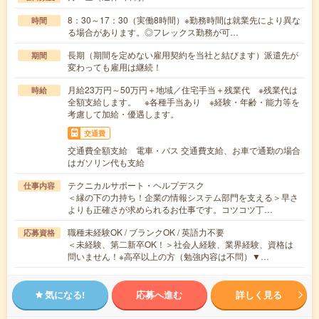
8：30～17：30（実働8時間）※勤務時間は就業先により異な
時間
る場合があります。◎フレックス勤務が可…
長期（期間を定めない雇用契約を当社と結びます）派遣先が
期間
変わっても雇用は継続！
月給23万円～50万円＋地域／住宅手当＋残業代 ※残業代は
時給
全額支給します。 ※各種手当あり ※経験・年齢・能力等を
考慮して加給・優遇します。
交通費
交通費全額支給 電車・バス 交通費支給、お車で通勤の場合
はガソリン代も支給
テクニカルサポート・ヘルプデスク
仕事内容
＜縁の下の力持ち！企業の情報システム部門を支える＞早さ
よりも正確さが求められるお仕事です。コツコツ丁…
職種未経験OK / ブランクOK / 英語力不要
応募資格
＜未経験、第二新卒OK！＞社会人経験、業界経験、資格は
問いません！※高卒以上の方（勉強内容は不問）▼…
気になる!
応募へ進む
詳しく見る