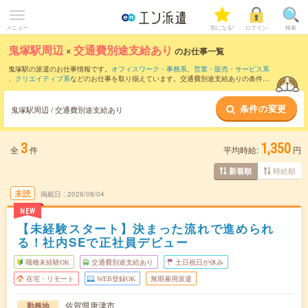
メニュー
気になる!
ログイン
検索
鬼塚駅周辺
×
交通費別途支給あり
のお仕事一覧
鬼塚駅の派遣のお仕事情報です。
オフィスワーク・事務系
、
営業・販売・サービス系
、
クリエイティブ系
などのお仕事を取り揃えています。交通費別途支給ありの条件の
他に、
職種未経験OK
、
友だちと一緒の応募OK
、
週4日勤務
などのこだわり条件も取り
揃えています。
条件の変更
鬼塚駅周辺 / 交通費別途支給あり
3
1,350
全
件
平均時給:
円
時給順
新着順
未読
掲載日
2026/08/04
NEW
【未経験スタート】決まった流れで進められ
る！社内SEで正社員デビュー
職種未経験OK
交通費別途支給あり
土日祝日が休み
在宅・リモート
WEB登録OK
無期雇用派遣
佐賀県唐津市
勤務地