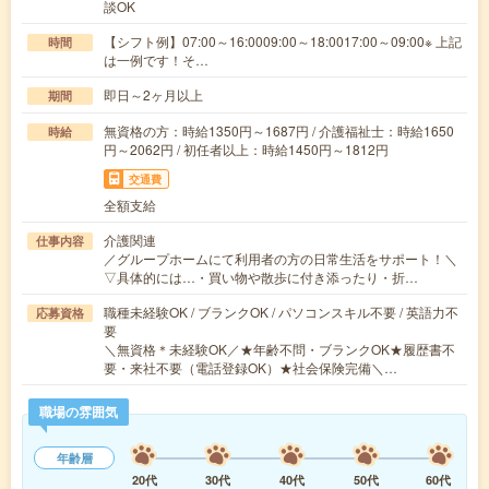
談OK
【シフト例】07:00～16:0009:00～18:0017:00～09:00※ 上記
時間
は一例です！そ…
即日～2ヶ月以上
期間
無資格の方：時給1350円～1687円 / 介護福祉士：時給1650
時給
円～2062円 / 初任者以上：時給1450円～1812円
交通費
全額支給
介護関連
仕事内容
／グループホームにて利用者の方の日常生活をサポート！＼
▽具体的には…・買い物や散歩に付き添ったり・折…
職種未経験OK / ブランクOK / パソコンスキル不要 / 英語力不
応募資格
要
＼無資格＊未経験OK／★年齢不問・ブランクOK★履歴書不
要・来社不要（電話登録OK）★社会保険完備＼…
職場の雰囲気
年齢層
20代
30代
40代
50代
60代