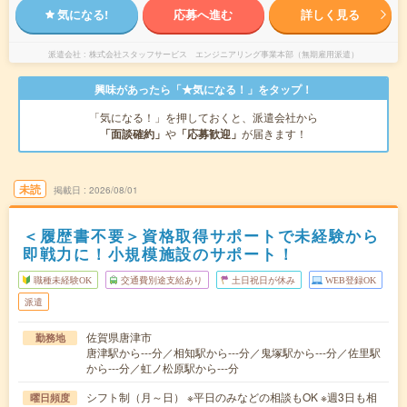
気になる!
応募へ進む
詳しく見る
派遣会社
株式会社スタッフサービス エンジニアリング事業本部（無期雇用派遣）
興味があったら「★気になる！」をタップ！
「気になる！」を押しておくと、派遣会社から
「面談確約」
や
「応募歓迎」
が届きます！
未読
掲載日
2026/08/01
＜履歴書不要＞資格取得サポートで未経験から
即戦力に！小規模施設のサポート！
職種未経験OK
交通費別途支給あり
土日祝日が休み
WEB登録OK
派遣
佐賀県唐津市
勤務地
唐津駅から---分／相知駅から---分／鬼塚駅から---分／佐里駅
から---分／虹ノ松原駅から---分
シフト制（月～日） ※平日のみなどの相談もOK ※週3日も相
曜日頻度