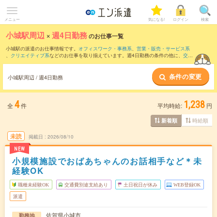
メニュー
気になる!
ログイン
検索
小城駅周辺
×
週4日勤務
のお仕事一覧
小城駅の派遣のお仕事情報です。
オフィスワーク・事務系
、
営業・販売・サービス系
、
クリエイティブ系
などのお仕事を取り揃えています。週4日勤務の条件の他に、
交通
費別途支給あり
、
職種未経験OK
、
友だちと一緒の応募OK
などのこだわり条件も取り
揃えています。
条件の変更
小城駅周辺 / 週4日勤務
4
1,238
全
件
平均時給:
円
時給順
新着順
未読
掲載日
2026/08/10
NEW
小規模施設でおばあちゃんのお話相手など＊未
経験OK
職種未経験OK
交通費別途支給あり
土日祝日が休み
WEB登録OK
派遣
佐賀県小城市
勤務地