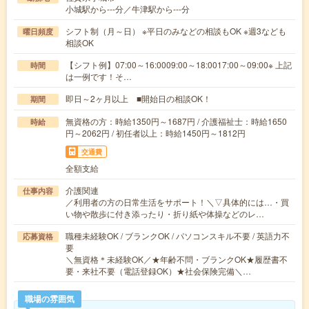
小城駅から---分／牛津駅から---分
シフト制（月～日） ※平日のみなどの相談もOK ※週3なども
曜日頻度
相談OK
【シフト例】07:00～16:0009:00～18:0017:00～09:00※ 上記
時間
は一例です！そ…
即日～2ヶ月以上 ■開始日の相談OK！
期間
無資格の方：時給1350円～1687円 / 介護福祉士：時給1650
時給
円～2062円 / 初任者以上：時給1450円～1812円
交通費
全額支給
介護関連
仕事内容
／利用者の方の日常生活をサポート！＼▽具体的には…・買
い物や散歩に付き添ったり・折り紙や体操などのレ…
職種未経験OK / ブランクOK / パソコンスキル不要 / 英語力不
応募資格
要
＼無資格＊未経験OK／★年齢不問・ブランクOK★履歴書不
要・来社不要（電話登録OK）★社会保険完備＼…
職場の雰囲気