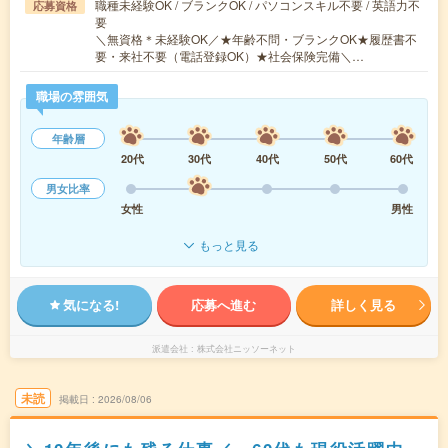
職種未経験OK / ブランクOK / パソコンスキル不要 / 英語力不
応募資格
要
＼無資格＊未経験OK／★年齢不問・ブランクOK★履歴書不
要・来社不要（電話登録OK）★社会保険完備＼…
職場の雰囲気
年齢層
20代
30代
40代
50代
60代
男女比率
女性
男性
もっと見る
気になる!
応募へ進む
詳しく見る
派遣会社
株式会社ニッソーネット
未読
掲載日
2026/08/06