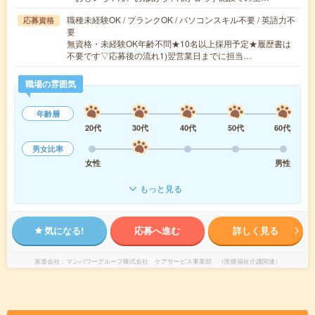
職種未経験OK / ブランクOK / パソコンスキル不要 / 英語力不
応募資格
要
無資格・未経験OK年齢不問★10名以上採用予定★履歴書は
不要です▽応募後の流れ1)翌営業日までに担当…
職場の雰囲気
年齢層
20代
30代
40代
50代
60代
男女比率
女性
男性
もっと見る
気になる!
応募へ進む
詳しく見る
派遣会社
マンパワーグループ株式会社 ケアサービス事業部 （医療福祉介護関連）