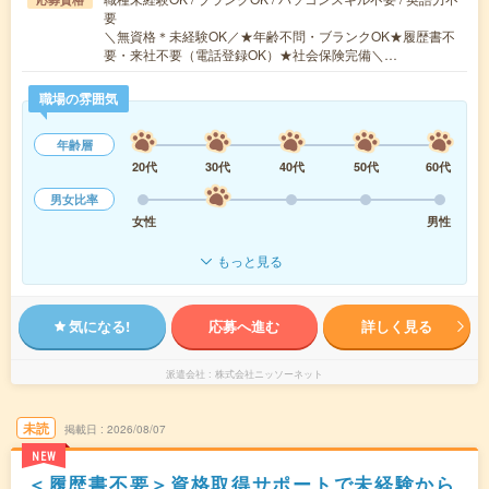
要
＼無資格＊未経験OK／★年齢不問・ブランクOK★履歴書不
要・来社不要（電話登録OK）★社会保険完備＼…
職場の雰囲気
年齢層
20代
30代
40代
50代
60代
男女比率
女性
男性
もっと見る
気になる!
応募へ進む
詳しく見る
派遣会社
株式会社ニッソーネット
未読
掲載日
2026/08/07
NEW
＜履歴書不要＞資格取得サポートで未経験から