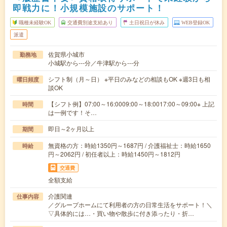
即戦力に！小規模施設のサポート！
職種未経験OK
交通費別途支給あり
土日祝日が休み
WEB登録OK
派遣
佐賀県小城市
勤務地
小城駅から---分／牛津駅から---分
シフト制（月～日） ※平日のみなどの相談もOK ※週3日も相
曜日頻度
談OK
【シフト例】07:00～16:0009:00～18:0017:00～09:00※ 上記
時間
は一例です！そ…
即日～2ヶ月以上
期間
無資格の方：時給1350円～1687円 / 介護福祉士：時給1650
時給
円～2062円 / 初任者以上：時給1450円～1812円
交通費
全額支給
介護関連
仕事内容
／グループホームにて利用者の方の日常生活をサポート！＼
▽具体的には…・買い物や散歩に付き添ったり・折…