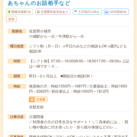
あちゃんのお話相手など
職種未経験OK
交通費別途支給あり
土日祝日が休み
WEB登録OK
派遣
佐賀県小城市
勤務地
小城駅から---分／牛津駅から---分
シフト制（月～日） ※平日のみなどの相談もOK ※週3なども
曜日頻度
相談OK
【シフト例】07:00～16:0009:00～18:0017:00～09:00※ 上記
時間
は一例です！そ…
即日～2ヶ月以上 ■開始日の相談OK！
期間
無資格の方：時給1350円～1687円 / 介護福祉士：時給1650
時給
円～2062円 / 初任者以上：時給1450円～1812円
交通費
全額支給
介護関連
仕事内容
／利用者の方の日常生活をサポート！＼▽具体的には…・買
い物や散歩に付き添ったり・折り紙や体操などのレ…
職種未経験OK / ブランクOK / パソコンスキル不要 / 英語力不
応募資格