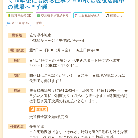
＼10年後にも残る仕事／～60代も現役活躍中
の職場へ＊介護
職種未経験OK
交通費別途支給あり
土日祝日が休み
残業なし
WEB登録OK
派遣
佐賀県小城市
勤務地
小城駅から---分／牛津駅から---分
週2日～5日OK（月～金） ★土日休みOK
曜日頻度
★1日4時間～の時短シフトOK★スタート時間選べます！
時間
7:00～16:009:00～17:0011:…
開始日はご相談ください！ ★急募 ★職場が気に入れば、
期間
長期でも働けます！
無資格未経験：時給1250円～ 経験者：時給1350円～ ★
時給
日払い／週払い制度あり（月払いも選べます）※稼働開始時
は手続き完了次第のお支払いとなります。
交通費
交通費全額支給※規定有
介護関連
仕事内容
＊在宅勤務はできないけれど、時短も週2日勤務も叶う介護
＊おじいちゃん、おばあちゃんが暮らす施設での生…