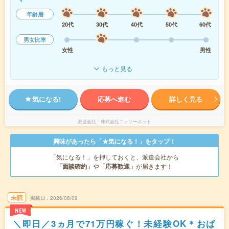
年齢層
20代
30代
40代
50代
60代
男女比率
女性
男性
もっと見る
気になる!
応募へ進む
詳しく見る
派遣会社
株式会社ニッソーネット
興味があったら「★気になる！」をタップ！
「気になる！」を押しておくと、派遣会社から
「面談確約」
や
「応募歓迎」
が届きます！
未読
掲載日
2026/08/09
NEW
＼即日／3ヵ月で71万円稼ぐ！未経験OK＊おば