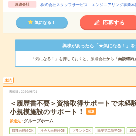
派遣会社
株式会社スタッフサービス エンジニアリング事業本
応募する
気になる！
興味があったら「★気になる！」を
「気になる！」を押しておくと、派遣会社から
「面談確約
未読
掲載日
2026/08/01
＜履歴書不要＞資格取得サポートで未経
小規模施設のサポート！
派遣
グループホーム
派遣先
職種未経験OK
社会人未経験OK
ブランクOK
既卒第二新卒OK
10