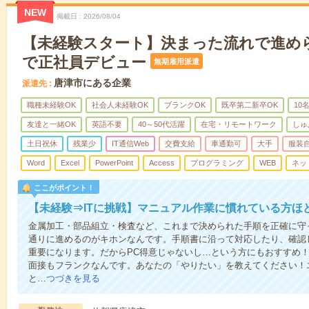
NEW
掲載日
2026/08/04
【未経験スタート】決まった流れで進め
で正社員デビュー
無期雇用派遣
唐津市にある企業
派遣先
職種未経験OK
社会人未経験OK
ブランクOK
既卒第二新卒OK
10
友達と一緒OK
英語不要
40～50代活躍
在宅・リモートワーク
しゅ
土日祝休
残業少
IT通信Web
交費支給
車通勤可
大手
服装
Word
Excel
PowerPoint
Access
プログラミング
WEB
ネッ
ここがポイント！
【未経験⇒ITに挑戦】マニュアル作業に慣れている方ほ
金属加工・部品組立・検査など、これまで決められた手順を正確に守っ
通りに進めるのがキホンなんです。手順書に沿って対応したり、確認
重要になります。だからPC得意じゃないし…という方にもおすすめ！
面接もフランクなんです。あなたの「やりたい」を教えてください！
と…
つづきを見る