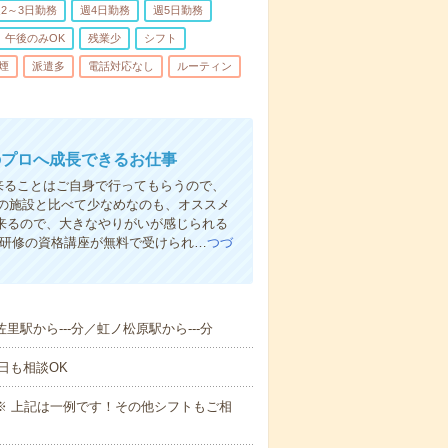
2～3日勤務
週4日勤務
週5日勤務
午後のみOK
残業少
シフト
煙
派遣多
電話対応なし
ルーティン
のプロへ成長できるお仕事
来ることはご自身で行ってもらうので、
の施設と比べて少なめなのも、オススメ
出来るので、大きなやりがいが感じられる
者研修の資格講座が無料で受けられ…
つづ
佐里駅から---分／虹ノ松原駅から---分
日も相談OK
～09:00※ 上記は一例です！その他シフトもご相