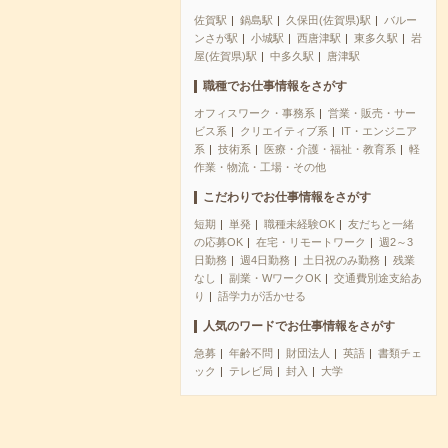
佐賀駅
鍋島駅
久保田(佐賀県)駅
バルー
ンさが駅
小城駅
西唐津駅
東多久駅
岩
屋(佐賀県)駅
中多久駅
唐津駅
職種でお仕事情報をさがす
オフィスワーク・事務系
営業・販売・サー
ビス系
クリエイティブ系
IT・エンジニア
系
技術系
医療・介護・福祉・教育系
軽
作業・物流・工場・その他
こだわりでお仕事情報をさがす
短期
単発
職種未経験OK
友だちと一緒
の応募OK
在宅・リモートワーク
週2～3
日勤務
週4日勤務
土日祝のみ勤務
残業
なし
副業・WワークOK
交通費別途支給あ
り
語学力が活かせる
人気のワードでお仕事情報をさがす
急募
年齢不問
財団法人
英語
書類チェ
ック
テレビ局
封入
大学