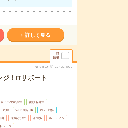
詳しく見る
一括
応募
No.STFO佐賀_01・B2-4090
ジ！ITサポート
名以上の大量募集
複数名募集
ふ歓迎
WEB登録OK
週5日勤務
自由
職場が分煙
派遣多
ルーティン
トワーク