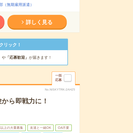
部（無期雇用派遣）
詳しく見る
クリック！
」
や
「応募歓迎」
が届きます！
一括
応募
No.NISKYTRK-2AH25
験から即戦力に！
名以上の大量募集
友達と一緒OK
OA不要