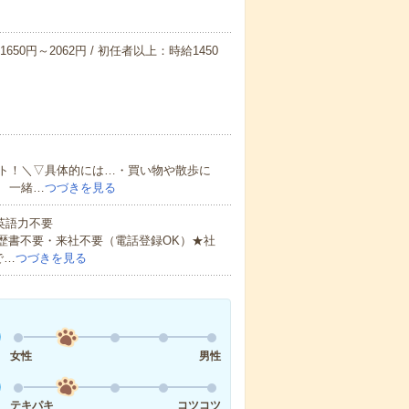
650円～2062円 / 初任者以上：時給1450
ト！＼▽具体的には…・買い物や散歩に
 一緒…
つづきを見る
 英語力不要
歴書不要・来社不要（電話登録OK）★社
で…
つづきを見る
女性
男性
テキパキ
コツコツ