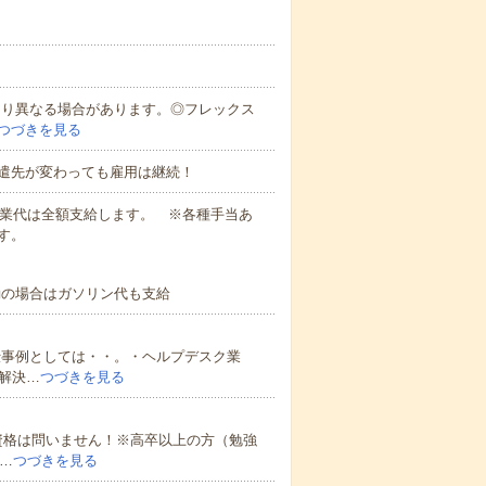
により異なる場合があります。◎フレックス
つづきを見る
遣先が変わっても雇用は継続！
残業代は全額支給します。 ※各種手当あ
す。
勤の場合はガソリン代も支給
仕事例としては・・。・ヘルプデスク業
解決…
つづきを見る
資格は問いません！※高卒以上の方（勉強
…
つづきを見る