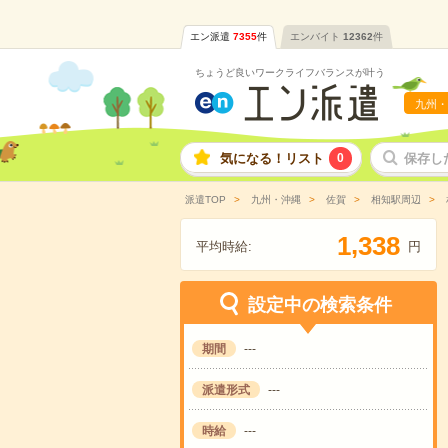
エン派遣
7355
件
エンバイト
12362
件
ちょうど良いワークライフバランスが叶う
九州・
気になる！リスト
0
保存し
派遣TOP
九州・沖縄
佐賀
相知駅周辺
,
1
3
3
8
平均時給:
円
設定中の検索条件
期間
---
派遣形式
---
時給
---