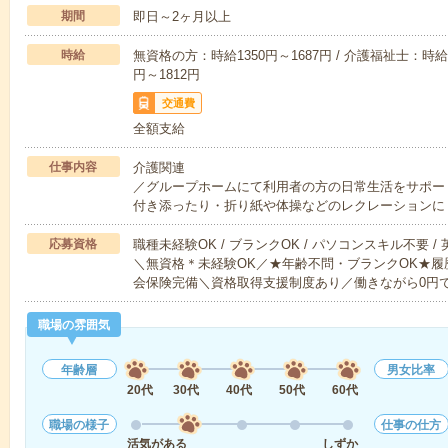
期間
即日～2ヶ月以上
時給
無資格の方：時給1350円～1687円 / 介護福祉士：時給1
円～1812円
交通費
全額支給
仕事内容
介護関連
／グループホームにて利用者の方の日常生活をサポー
付き添ったり・折り紙や体操などのレクレーションに
応募資格
職種未経験OK / ブランクOK / パソコンスキル不要 /
＼無資格＊未経験OK／★年齢不問・ブランクOK★履
会保険完備＼資格取得支援制度あり／働きながら0円
職場の雰囲気
年齢層
男女比率
20代
30代
40代
50代
60代
職場の様子
仕事の仕方
活気がある
しずか