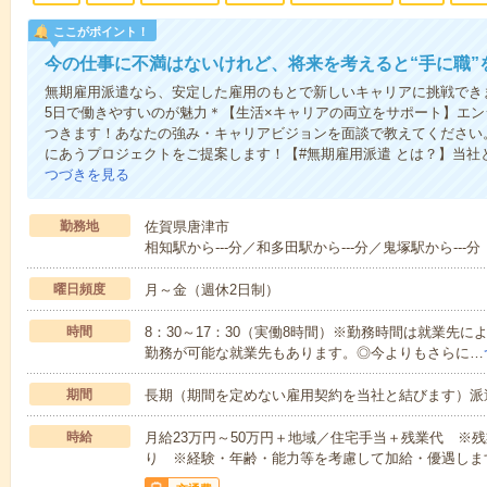
ここがポイント！
今の仕事に不満はないけれど、将来を考えると“手に職”
無期雇用派遣なら、安定した雇用のもとで新しいキャリアに挑戦できま
5日で働きやすいのが魅力＊【生活×キャリアの両立をサポート】エ
つきます！あなたの強み・キャリアビジョンを面談で教えてください
にあうプロジェクトをご提案します！【#無期雇用派遣 とは？】当社
つづきを見る
勤務地
佐賀県唐津市
相知駅から---分／和多田駅から---分／鬼塚駅から---分
曜日頻度
月～金（週休2日制）
時間
8：30～17：30（実働8時間）※勤務時間は就業先
勤務が可能な就業先もあります。◎今よりもさらに…
期間
長期（期間を定めない雇用契約を当社と結びます）派
時給
月給23万円～50万円＋地域／住宅手当＋残業代 ※
り ※経験・年齢・能力等を考慮して加給・優遇しま