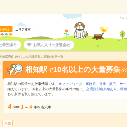
ヘル
沖縄版
エリア変更
た希望条件
お気に入りの派遣会社
相知駅周辺 10名以上の大量募集の派遣の仕事一覧
相知駅
10名以上の大量募集
で
の
相知駅の派遣のお仕事情報です。
オフィスワーク・事務系
、
営業・販売・サー
揃えています。10名以上の大量募集の条件の他に、
交通費別途支給あり
、
職種
わり条件も取り揃えています。
4
1
4
件中
～
件を表示中
未読