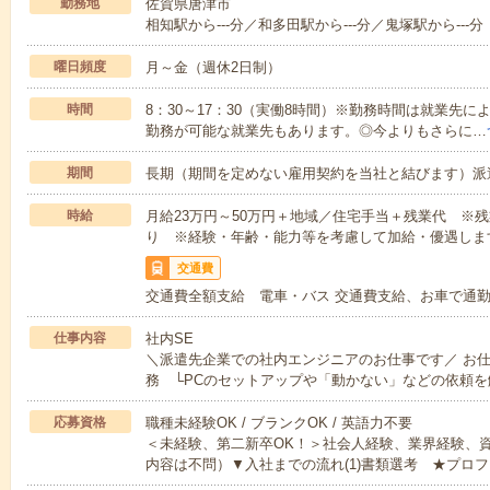
勤務地
佐賀県唐津市
相知駅から---分／和多田駅から---分／鬼塚駅から---分
曜日頻度
月～金（週休2日制）
時間
8：30～17：30（実働8時間）※勤務時間は就業先
勤務が可能な就業先もあります。◎今よりもさらに…
期間
長期（期間を定めない雇用契約を当社と結びます）派
時給
月給23万円～50万円＋地域／住宅手当＋残業代 ※
り ※経験・年齢・能力等を考慮して加給・優遇しま
交通費
交通費全額支給 電車・バス 交通費支給、お車で通
仕事内容
社内SE
＼派遣先企業での社内エンジニアのお仕事です／ お
務 └PCのセットアップや「動かない」などの依頼を
応募資格
職種未経験OK / ブランクOK / 英語力不要
＜未経験、第二新卒OK！＞社会人経験、業界経験、
内容は不問）▼入社までの流れ(1)書類選考 ★プロフ