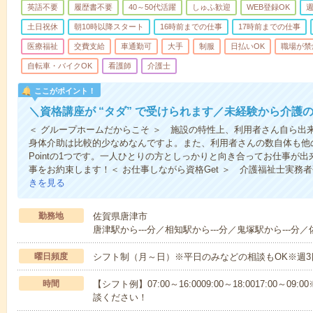
英語不要
履歴書不要
40～50代活躍
しゅふ歓迎
WEB登録OK
週
土日祝休
朝10時以降スタート
16時前までの仕事
17時前までの仕事
医療福祉
交費支給
車通勤可
大手
制服
日払いOK
職場が禁
自転車・バイクOK
看護師
介護士
ここがポイント！
＼資格講座が “タダ” で受けられます／未経験から介護
＜ グループホームだからこそ ＞ 施設の特性上、利用者さん自ら出
身体介助は比較的少なめなんですよ。また、利用者さんの数自体も他
Pointの1つです。一人ひとりの方としっかりと向き合ってお仕事が
事をお約束します！＜ お仕事しながら資格Get ＞ 介護福祉士実務
きを見る
勤務地
佐賀県唐津市
唐津駅から---分／相知駅から---分／鬼塚駅から---分／
曜日頻度
シフト制（月～日）※平日のみなどの相談もOK※週3
時間
【シフト例】07:00～16:0009:00～18:0017:00
談ください！