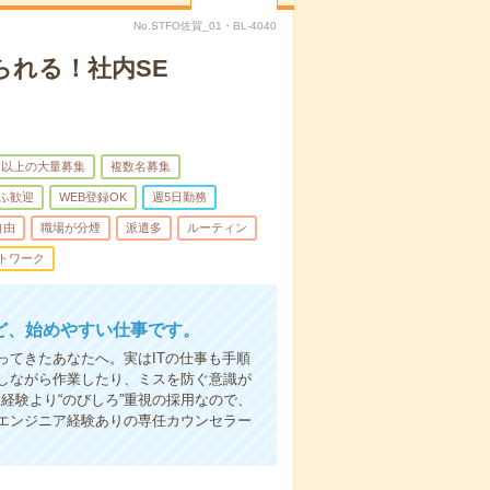
No.STFO佐賀_01・BL-4040
られる！社内SE
名以上の大量募集
複数名募集
ふ歓迎
WEB登録OK
週5日勤務
自由
職場が分煙
派遣多
ルーティン
トワーク
ど、始めやすい仕事です。
てきたあなたへ。実はITの仕事も手順
しながら作業したり、ミスを防ぐ意識が
経験より“のびしろ”重視の採用なので、
エンジニア経験ありの専任カウンセラー