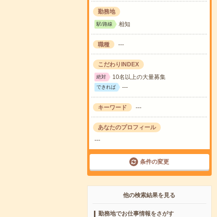
勤務地
相知
駅/路線
職種
---
こだわりINDEX
10名以上の大量募集
絶対
---
できれば
キーワード
---
あなたのプロフィール
---
条件の変更
他の検索結果を見る
勤務地でお仕事情報をさがす