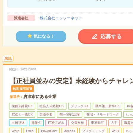
株式会社ニッソーネット
派遣会社
応募する
気になる！
未読
掲載日
2026/08/01
【正社員並みの安定】未経験からチャレン
無期雇用派遣
唐津市にある企業
派遣先
職種未経験OK
社会人未経験OK
ブランクOK
既卒第二新卒OK
10
友達と一緒OK
英語不要
40～50代活躍
在宅・リモートワーク
しゅ
土日祝休
残業少
IT通信Web
交費支給
車通勤可
大手
服装
Word
Excel
PowerPoint
Access
プログラミング
WEB
ネッ