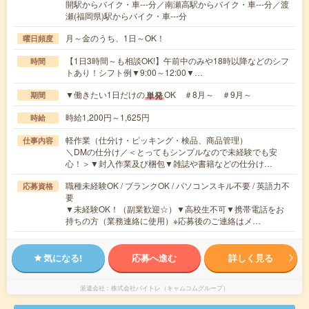
開駅からバイク・車---分／南瀬高駅からバイク・車---分／渡
瀬(福岡県)駅からバイク・車---分
月～金のうち、1日～OK！
曜日頻度
【1日3時間～も相談OK!】午前中のみや18時以降などのシフ
時間
トあり！シフト例▼9:00～12:00▼…
▼働きたい1日だけの
OK ＃8月～ ＃9月～
単発
期間
時給1,200円～1,625円
時給
軽作業（仕分け・ピッキング・検品、商品管理）
仕事内容
＼DMの仕分け／＜とってもシンプルなので未経験でも安
心！＞▼封入作業及び梱包▼雑誌や書籍などの仕分け…
職種未経験OK / ブランクOK / パソコンスキル不要 / 英語力不
応募資格
要
▼未経験OK！（副業歓迎☆）▼高校生不可▼携帯電話をお
持ちの方（業務連絡に使用）※応募後のご連絡はメ…
気になる!
応募へ進む
詳しく見る
派遣会社
株式会社バイトレ（キャムコムグループ）