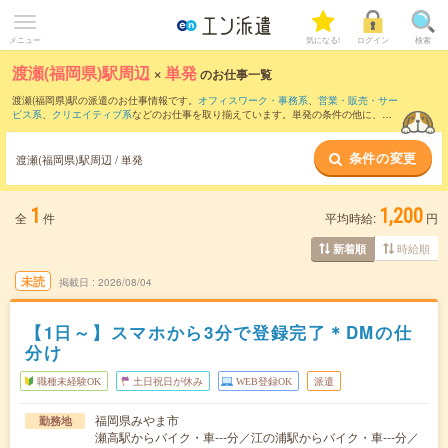
メニュー
気になる!
ログイン
検索
渡瀬(福岡県)駅周辺
×
単発
のお仕事一覧
渡瀬(福岡県)駅の派遣のお仕事情報です。
オフィスワーク・事務系
、
営業・販売・サー
ビス系
、
クリエイティブ系
などのお仕事を取り揃えています。単発の条件の他に、
交
通費別途支給あり
、
職種未経験OK
、
友だちと一緒の応募OK
などでもお探し頂けま
す。
条件の変更
渡瀬(福岡県)駅周辺 / 単発
1
1,200
全
件
平均時給:
円
時給順
新着順
未読
掲載日
2026/08/04
【1日～】スマホから3分で登録完了＊DMの仕
分け
職種未経験OK
土日祝日が休み
WEB登録OK
派遣
福岡県みやま市
勤務地
瀬高駅からバイク・車---分／江の浦駅からバイク・車---分／