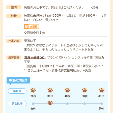
長期のお仕事です。開始日はご相談ください！ ※急募
期間
無資格未経験：時給1350円～ 経験者：時給1400円～ ※前
時給
払い・日払い・週払いOK
交通費
交通費全額支給
看護助手
仕事内容
【病院で移動などのサポート】患者様が少しでも早く退院出
来るように、暮らしのちょっとしたサポートをお願…
/ ブランクOK / パソコンスキル不要 / 英語力
職種未経験OK
応募資格
不要
【無資格・未経験OK】＊年齢・学歴不問！履歴書不要！＊
10名以上採用予定≪資格取得支援制度あり≫受講…
職場の雰囲気
年齢層
20代
30代
40代
50代
60代
男女比率
女性
男性