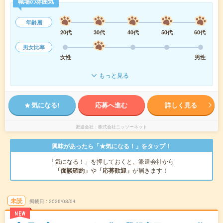
職場の雰囲気
年齢層
20代
30代
40代
50代
60代
男女比率
女性
男性
もっと見る
気になる!
応募へ進む
詳しく見る
派遣会社
株式会社ニッソーネット
興味があったら「★気になる！」をタップ！
「気になる！」を押しておくと、派遣会社から
「面談確約」
や
「応募歓迎」
が届きます！
未読
掲載日
2026/08/04
NEW