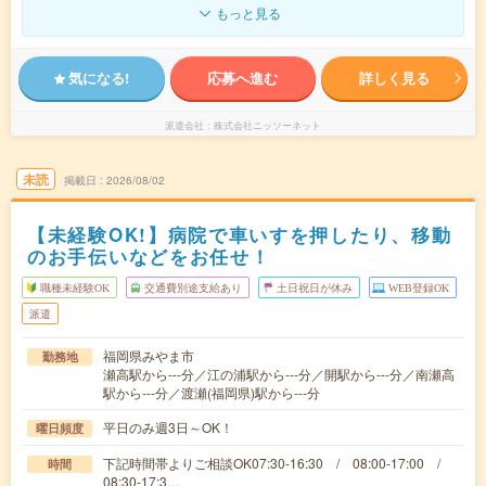
もっと見る
気になる!
応募へ進む
詳しく見る
派遣会社
株式会社ニッソーネット
未読
掲載日
2026/08/02
【未経験OK!】病院で車いすを押したり、移動
のお手伝いなどをお任せ！
職種未経験OK
交通費別途支給あり
土日祝日が休み
WEB登録OK
派遣
福岡県みやま市
勤務地
瀬高駅から---分／江の浦駅から---分／開駅から---分／南瀬高
駅から---分／渡瀬(福岡県)駅から---分
平日のみ週3日～OK！
曜日頻度
下記時間帯よりご相談OK07:30-16:30 / 08:00-17:00 /
時間
08:30-17:3…