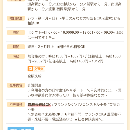
瀬高駅から---分／江の浦駅から---分／開駅から---分／南瀬高
駅から---分／渡瀬(福岡県)駅から---分
シフト制（月～日） ※平日のみなどの相談もOK ※週3なども
曜日頻度
相談OK
【シフト例】07:00～16:0009:00～18:0017:00～09:00※ 上記
時間
は一例です！そ…
即日～2ヶ月以上 ■開始日の相談OK！
期間
無資格の方：時給1350円～1687円 / 介護福祉士：時給1650
時給
円～2062円 / 初任者以上：時給1450円～1812円
交通費
全額支給
介護関連
仕事内容
／利用者の方の日常生活をサポート！＼▽具体的には…・買
い物や散歩に付き添ったり・折り紙や体操などのレ…
/ ブランクOK / パソコンスキル不要 / 英語力
職種未経験OK
応募資格
不要
＼無資格＊未経験OK／★年齢不問・ブランクOK★履歴書不
要・来社不要（電話登録OK）★社会保険完備＼…