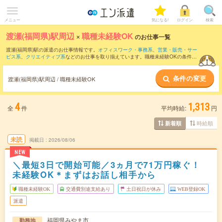
メニュー
気になる!
ログイン
検索
渡瀬(福岡県)駅周辺
×
職種未経験OK
のお仕事一覧
渡瀬(福岡県)駅の派遣のお仕事情報です。
オフィスワーク・事務系
、
営業・販売・サー
ビス系
、
クリエイティブ系
などのお仕事を取り揃えています。職種未経験OKの条件の
他に、
交通費別途支給あり
、
友だちと一緒の応募OK
、
週4日勤務
などのこだわり条件
も取り揃えています。
条件の変更
渡瀬(福岡県)駅周辺 / 職種未経験OK
4
1,313
全
件
平均時給:
円
時給順
新着順
未読
掲載日
2026/08/06
NEW
＼最短3日で開始可能／3ヵ月で71万円稼ぐ！
未経験OK＊まずはお話し相手から
職種未経験OK
交通費別途支給あり
土日祝日が休み
WEB登録OK
派遣
福岡県みやま市
勤務地