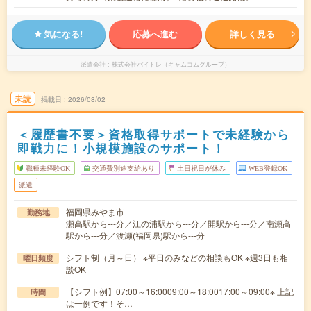
気になる!
応募へ進む
詳しく見る
派遣会社
株式会社バイトレ（キャムコムグループ）
未読
掲載日
2026/08/02
＜履歴書不要＞資格取得サポートで未経験から
即戦力に！小規模施設のサポート！
職種未経験OK
交通費別途支給あり
土日祝日が休み
WEB登録OK
派遣
福岡県みやま市
勤務地
瀬高駅から---分／江の浦駅から---分／開駅から---分／南瀬高
駅から---分／渡瀬(福岡県)駅から---分
シフト制（月～日） ※平日のみなどの相談もOK ※週3日も相
曜日頻度
談OK
【シフト例】07:00～16:0009:00～18:0017:00～09:00※ 上記
時間
は一例です！そ…