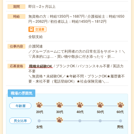
即日～2ヶ月以上
期間
無資格の方：時給1350円～1687円 / 介護福祉士：時給1650
時給
円～2062円 / 初任者以上：時給1450円～1812円
交通費
全額支給
介護関連
仕事内容
／グループホームにて利用者の方の日常生活をサポート！＼
▽具体的には…・買い物や散歩に付き添ったり・折…
/ ブランクOK / パソコンスキル不要 / 英語力
職種未経験OK
応募資格
不要
＼無資格＊未経験OK／★年齢不問・ブランクOK★履歴書不
要・来社不要（電話登録OK）★社会保険完備＼…
職場の雰囲気
年齢層
20代
30代
40代
50代
60代
男女比率
女性
男性