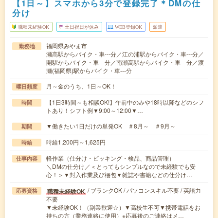
【1日～】スマホから3分で登録完了＊DMの仕
分け
職種未経験OK
土日祝日が休み
WEB登録OK
派遣
福岡県みやま市
勤務地
瀬高駅からバイク・車---分／江の浦駅からバイク・車---分／
開駅からバイク・車---分／南瀬高駅からバイク・車---分／渡
瀬(福岡県)駅からバイク・車---分
月～金のうち、1日～OK！
曜日頻度
【1日3時間～も相談OK!】午前中のみや18時以降などのシフ
時間
トあり！シフト例▼9:00～12:00▼…
▼働きたい1日だけの単発OK ＃8月～ ＃9月～
期間
時給1,200円～1,625円
時給
軽作業（仕分け・ピッキング・検品、商品管理）
仕事内容
＼DMの仕分け／＜とってもシンプルなので未経験でも安
心！＞▼封入作業及び梱包▼雑誌や書籍などの仕分け…
/ ブランクOK / パソコンスキル不要 / 英語力
職種未経験OK
応募資格
不要
▼未経験OK！（副業歓迎☆）▼高校生不可▼携帯電話をお
持ちの方（業務連絡に使用）※応募後のご連絡はメ…