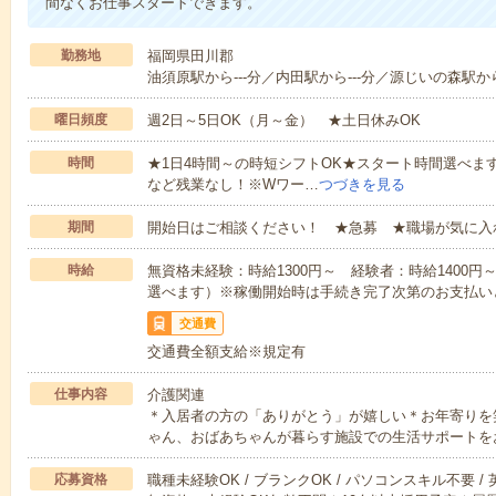
間なくお仕事スタートできます。
勤務地
福岡県田川郡
油須原駅から---分／内田駅から---分／源じいの森駅から-
曜日頻度
週2日～5日OK（月～金） ★土日休みOK
時間
★1日4時間～の時短シフトOK★スタート時間選べます！7:00～1
など残業なし！※Wワー…
つづきを見る
期間
開始日はご相談ください！ ★急募 ★職場が気に入
時給
無資格未経験：時給1300円～ 経験者：時給1400
選べます）※稼働開始時は手続き完了次第のお支払い
交通費
交通費全額支給※規定有
仕事内容
介護関連
＊入居者の方の「ありがとう」が嬉しい＊お年寄りを
ゃん、おばあちゃんが暮らす施設での生活サポートを
応募資格
職種未経験OK / ブランクOK / パソコンスキル不要 /