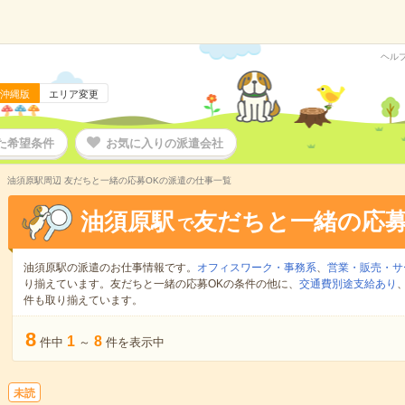
ヘル
沖縄版
エリア変更
た希望条件
お気に入りの派遣会社
油須原駅周辺 友だちと一緒の応募OKの派遣の仕事一覧
油須原駅
友だちと一緒の応募
で
油須原駅の派遣のお仕事情報です。
オフィスワーク・事務系
、
営業・販売・サ
り揃えています。友だちと一緒の応募OKの条件の他に、
交通費別途支給あり
件も取り揃えています。
8
1
8
件中
～
件を表示中
未読