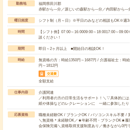
勤務地
福岡県田川郡
赤駅から---分／源じいの森駅から---分／内田駅から---
曜日頻度
シフト制（月～日）※平日のみなどの相談もOK※週3
時間
【シフト例】07:00～16:0009:00～18:0017:00
談ください！
期間
即日～2ヶ月以上 ■開始日の相談OK！
時給
無資格の方：時給1350円～1687円 / 介護福祉士：時給1
円～1812円
交通費
全額支給
仕事内容
介護関連
／利用者の方の日常生活をサポート！＼▽具体的には
紙や体操などのレクレーションに 一緒に参加したり
応募資格
職種未経験OK / ブランクOK / パソコンスキル不要 /
＼無資格＊未経験OK／★年齢不問・ブランクOK★履
会保険完備＼資格取得支援制度あり／働きながら0円