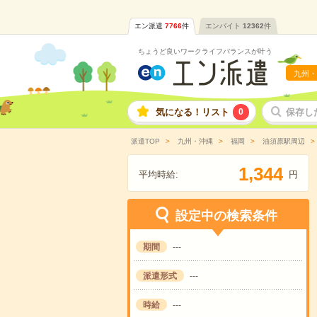
エン派遣
7766
件
エンバイト
12362
件
ちょうど良いワークライフバランスが叶う
九州・
気になる！リスト
0
保存し
派遣TOP
九州・沖縄
福岡
油須原駅周辺
,
1
3
4
4
平均時給:
円
設定中の検索条件
期間
---
派遣形式
---
時給
---