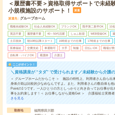
＜履歴書不要＞資格取得サポートで未経
小規模施設のサポート！
派遣
グループホーム
派遣先
職種未経験OK
社会人未経験OK
ブランクOK
既卒第二新卒OK
10
英語不要
履歴書不要
40～50代活躍
しゅふ歓迎
WEB登録OK
週
土日祝休
朝10時以降スタート
16時前までの仕事
17時前までの仕事
医療福祉
交費支給
車通勤可
大手
制服
日払いOK
職場が禁
自転車・バイクOK
看護師
介護士
ここがポイント！
＼資格講座が “タダ” で受けられます／未経験から介護
＜ グループホームだからこそ ＞ 施設の特性上、利用者さん自ら出
身体介助は比較的少なめなんですよ。また、利用者さんの数自体も他
Pointの1つです。一人ひとりの方としっかりと向き合ってお仕事が
事をお約束します！＜ お仕事しながら資格Get ＞ 介護福祉士実務
きを見る
勤務地
福岡県田川郡