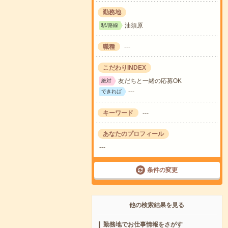
勤務地
油須原
駅/路線
職種
---
こだわりINDEX
友だちと一緒の応募OK
絶対
---
できれば
キーワード
---
あなたのプロフィール
---
条件の変更
他の検索結果を見る
勤務地でお仕事情報をさがす