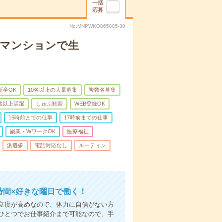
一括
応募
No.MNPWKO865005-30
者マンションで生
新卒OK
10名以上の大量募集
複数名募集
0歳以上活躍
しゅふ歓迎
WEB登録OK
16時前までの仕事
17時前までの仕事
副業・WワークOK
医療福祉
派遣多
電話対応なし
ルーティン
時間×好きな曜日で働く！
立度が高めなので、体力に自信がない方
ひとつでお仕事紹介まで可能なので、手