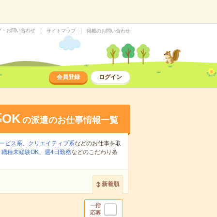
プ・お問い合わせ
サイトマップ
掲載のお問い合わせ
会員登録
ログイン
OK
の派遣のお仕事情報一覧
ービス系
、
クリエイティブ系
などのお仕事を取
、
職種未経験OK
、
週4日勤務
などのこだわり条
新着順
一括
応募