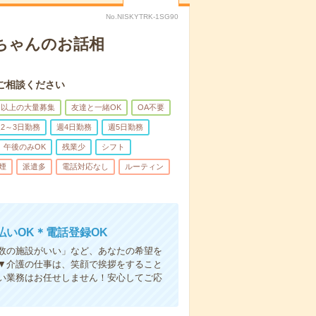
No.NISKYTRK-1SG90
あちゃんのお話相
ご相談ください
名以上の大量募集
友達と一緒OK
OA不要
2～3日勤務
週4日勤務
週5日勤務
午後のみOK
残業少
シフト
煙
派遣多
電話対応なし
ルーティン
いOK＊電話登録OK
人数の施設がいい」など、あなたの希望を
▼介護の仕事は、笑顔で挨拶をすること
い業務はお任せしません！安心してご応