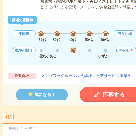
無資格・未経験OK年齢不問★10名以上採用予定★履
までに担当より電話・メールでご連絡2)電話で登録…
職場の雰囲気
年齢層
男女比率
20代
30代
40代
50代
60代
職場の様子
仕事の仕方
活気がある
しずか
マンパワーグループ株式会社 ケアサービス事業部 
派遣会社
応募する
気になる！
未読
掲載日
2026/08/02