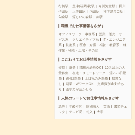
行橋駅
豊津(福岡県)駅
今川河童駅
田川
伊田駅
上伊田駅
内田駅
柿下温泉口駅
勾金駅
源じいの森駅
赤駅
職種でお仕事情報をさがす
オフィスワーク・事務系
営業・販売・サー
ビス系
クリエイティブ系
IT・エンジニア
系
技術系
医療・介護・福祉・教育系
軽
作業・物流・工場・その他
こだわりでお仕事情報をさがす
短期
単発
職種未経験OK
10名以上の大
量募集
在宅・リモートワーク
週2～3日勤
務
週4日勤務
土日祝のみ勤務
残業な
し
副業・WワークOK
交通費別途支給あ
り
語学力が活かせる
人気のワードでお仕事情報をさがす
急募
年齢不問
財団法人
英語
書類チェ
ック
テレビ局
封入
大学