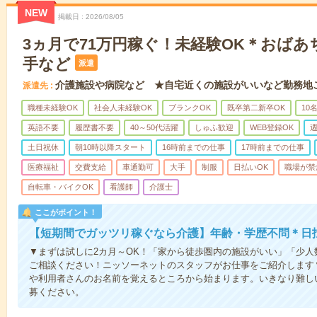
NEW
掲載日
2026/08/05
3ヵ月で71万円稼ぐ！未経験OK＊おば
手など
派遣
介護施設や病院など ★自宅近くの施設がいいなど勤務地
派遣先
職種未経験OK
社会人未経験OK
ブランクOK
既卒第二新卒OK
10
英語不要
履歴書不要
40～50代活躍
しゅふ歓迎
WEB登録OK
週
土日祝休
朝10時以降スタート
16時前までの仕事
17時前までの仕事
医療福祉
交費支給
車通勤可
大手
制服
日払いOK
職場が禁
自転車・バイクOK
看護師
介護士
ここがポイント！
【短期間でガッツリ稼ぐなら介護】年齢・学歴不問＊日払
▼まずは試しに2カ月～OK！「家から徒歩圏内の施設がいい」「少
ご相談ください！ニッソーネットのスタッフがお仕事をご紹介します
や利用者さんのお名前を覚えるところから始まります。いきなり難し
募ください。