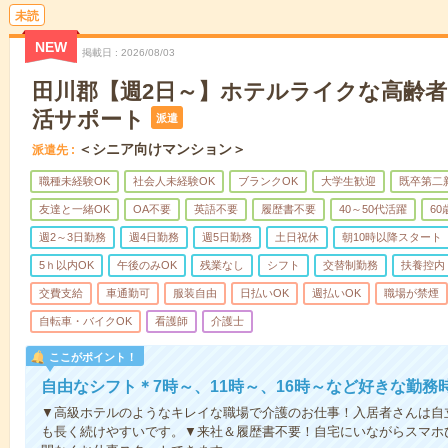
未読
NEW
掲載日
2026/08/03
田川郡【週2日～】ホテルライクな高齢
活サポート
派遣
＜シニア向けマンション＞
派遣先
職種未経験OK
社会人未経験OK
ブランクOK
大学生歓迎
既卒第二
友達と一緒OK
OA不要
英語不要
履歴書不要
40～50代活躍
6
週2～3日勤務
週4日勤務
週5日勤務
土日祝休
朝10時以降スタート
5ｈ以内OK
午後のみOK
残業なし
シフト
交替制勤務
扶養控内
交費支給
車通勤可
服装自由
日払いOK
週払いOK
職場が禁煙
自転車・バイクOK
看護師
介護士
ここがポイント！
自由なシフト＊7時～、11時～、16時～など好きな勤務
▼高級ホテルのようなキレイな職場で介護のお仕事！入居者さんは自
も長く続けやすいです。▼来社＆履歴書不要！自宅にいながらスマホ