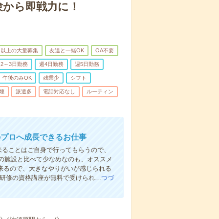
験から即戦力に！
名以上の大量募集
友達と一緒OK
OA不要
2～3日勤務
週4日勤務
週5日勤務
午後のみOK
残業少
シフト
煙
派遣多
電話対応なし
ルーティン
のプロへ成長できるお仕事
来ることはご自身で行ってもらうので、
の施設と比べて少なめなのも、オススメ
出来るので、大きなやりがいが感じられる
者研修の資格講座が無料で受けられ…
つづ