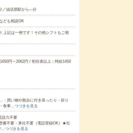
分／油須原駅から---分
なども相談OK
～09:00※ 上記は一例です！その他シフトもご相
650円～2062円 / 初任者以上：時給1450
…・買い物や散歩に付き添ったり・折り
・食事…
つづきを見る
 英語力不要
歴書不要・来社不要（電話登録OK）★社
で…
つづきを見る