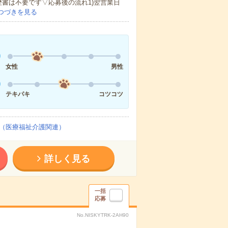
歴書は不要です▽応募後の流れ1)翌営業日
つづきを見る
女性
男性
テキパキ
コツコツ
（医療福祉介護関連）
詳しく見る
一括
応募
No.NISKYTRK-2AH90