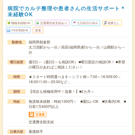
病院でカルテ整理や患者さんの生活サポート＊
未経験OK
職種未経験OK
交通費別途支給あり
土日祝日が休み
残業なし
WEB登録OK
派遣
福岡県朝倉郡
勤務地
太刀洗駅から---分／高田(福岡県)駅から---分／山隈駅から---
分
週3日～（週2日～も相談OK） ■曜日固定の相談OK！ ■希望
曜日頻度
の曜日があればご相談ください！
★スタート時間選べます～シフト例～7:00～16:009:00～
時間
18:0011:00～20:00など…
【現在も積極採用中！急募！】■2カ月～
期間
無資格未経験：時給1300円～ ■週払いOK ■扶養内OK ■
時給
日収1万400円以上
交通費
交通費全額支給
看護助手
仕事内容