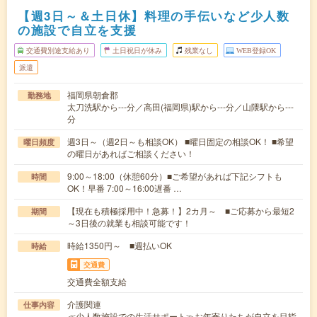
【週3日～＆土日休】料理の手伝いなど少人数
の施設で自立を支援
交通費別途支給あり
土日祝日が休み
残業なし
WEB登録OK
派遣
福岡県朝倉郡
勤務地
太刀洗駅から---分／高田(福岡県)駅から---分／山隈駅から---
分
週3日～（週2日～も相談OK） ■曜日固定の相談OK！ ■希望
曜日頻度
の曜日があればご相談ください！
9:00～18:00（休憩60分）■ご希望があれば下記シフトも
時間
OK！早番 7:00～16:00遅番 …
【現在も積極採用中！急募！】2カ月～ ■ご応募から最短2
期間
～3日後の就業も相談可能です！
時給1350円～ ■週払いOK
時給
交通費
交通費全額支給
介護関連
仕事内容
≪少人数施設での生活サポート≫お年寄りたちが自立を目指