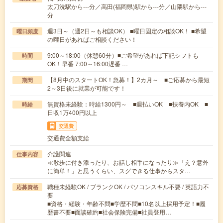
太刀洗駅から---分／高田(福岡県)駅から---分／山隈駅から---
分
週3日～（週2日～も相談OK） ■曜日固定の相談OK！ ■希望
曜日頻度
の曜日があればご相談ください！
9:00～18:00（休憩60分）■ご希望があれば下記シフトも
時間
OK！早番 7:00～16:00遅番 …
【8月中のスタートOK！急募！】2カ月～ ■ご応募から最短
期間
2～3日後に就業が可能です！
無資格未経験：時給1300円～ ■週払いOK ■扶養内OK ■
時給
日収1万400円以上
交通費
交通費全額支給
介護関連
仕事内容
≪散歩に付き添ったり、お話し相手になったり≫「え？意外
に簡単！」と思うくらい、スグできる仕事からスタ…
職種未経験OK / ブランクOK / パソコンスキル不要 / 英語力不
応募資格
要
■資格・経験・年齢不問■学歴不問■10名以上採用予定！■履
歴書不要■面談確約■社会保険完備■社員登用…