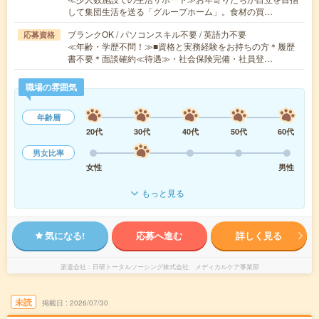
して集団生活を送る「グループホーム」。食材の買…
ブランクOK / パソコンスキル不要 / 英語力不要
応募資格
≪年齢・学歴不問！≫■資格と実務経験をお持ちの方＊履歴
書不要＊面談確約≪待遇≫・社会保険完備・社員登…
職場の雰囲気
年齢層
20代
30代
40代
50代
60代
男女比率
女性
男性
もっと見る
気になる!
応募へ進む
詳しく見る
派遣会社
日研トータルソーシング株式会社 メディカルケア事業部
未読
掲載日
2026/07/30