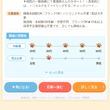
▼病院の一般病棟にて看護師さんのサポート！＜具体的に
は…＞〇カルテをファイリングする〇チェックシート…
職種未経験OK / ブランクOK / パソコンスキル不要 / 英語力不
応募資格
要
無資格・未経験OK年齢・学歴不問 ブランクOK★10名以上
採用予定履歴書は不要です。少しでも興味があ…
職場の雰囲気
年齢層
20代
30代
40代
50代
60代
男女比率
女性
男性
もっと見る
気になる!
応募へ進む
詳しく見る
派遣会社
日研トータルソーシング株式会社 メディカルケア事業部