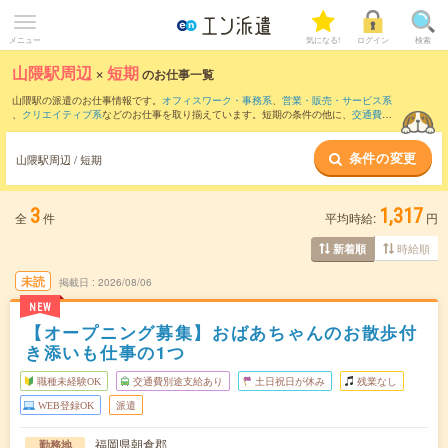
メニュー
気になる!
ログイン
検索
山隈駅周辺
×
短期
のお仕事一覧
山隈駅の派遣のお仕事情報です。
オフィスワーク・事務系
、
営業・販売・サービス系
、
クリエイティブ系
などのお仕事を取り揃えています。短期の条件の他に、
交通費別
途支給あり
、
職種未経験OK
、
友だちと一緒の応募OK
などでもお探し頂けます。
条件の変更
山隈駅周辺 / 短期
3
1,317
全
件
平均時給:
円
時給順
新着順
未読
掲載日
2026/08/06
NEW
【オープニング募集】おばあちゃんのお散歩付
き添いも仕事の1つ
職種未経験OK
交通費別途支給あり
土日祝日が休み
残業なし
WEB登録OK
派遣
福岡県朝倉郡
勤務地