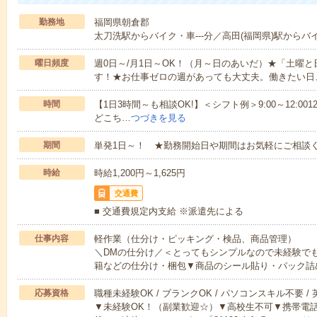
勤務地
福岡県朝倉郡
太刀洗駅からバイク・車---分／高田(福岡県)駅からバイ
曜日頻度
週0日～/月1日～OK！（月～日のあいだ）★「土曜
す！★お仕事ゼロの週があっても大丈夫。働きたい日
時間
【1日3時間～も相談OK!】＜シフト例＞9:00～12:0012:00～1
どこち…
つづきを見る
期間
単発1日～！ ★勤務開始日や期間はお気軽にご相談く
時給
時給1,200円～1,625円
交通費
■ 交通費規定内支給 ※派遣先による
仕事内容
軽作業（仕分け・ピッキング・検品、商品管理）
＼DMの仕分け／＜とってもシンプルなので未経験で
籍などの仕分け・梱包▼商品のシール貼り・パック詰
応募資格
職種未経験OK / ブランクOK / パソコンスキル不要 /
▼未経験OK！（副業歓迎☆）▼高校生不可▼携帯電