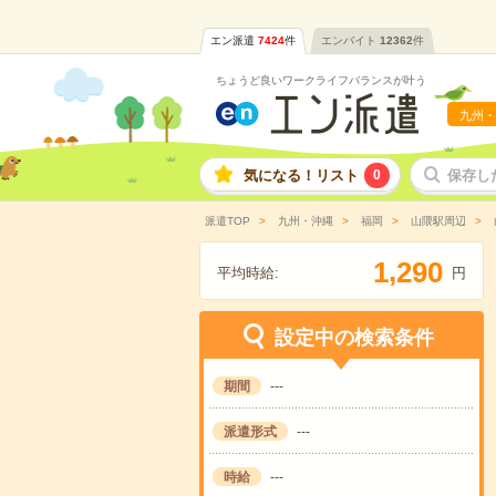
エン派遣
7424
件
エンバイト
12362
件
ちょうど良いワークライフバランスが叶う
九州・
気になる！リスト
0
保存し
派遣TOP
九州・沖縄
福岡
山隈駅周辺
,
1
2
9
0
平均時給:
円
設定中の検索条件
期間
---
派遣形式
---
時給
---