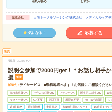
活気がある
しずか
日研トータルソーシング株式会社 メディカルケア事
派遣会社
応募する
気になる！
未読
掲載日
2026/08/04
説明会参加で2000円get！＊お話し相手
援
派遣
デイサービス ■勤務地選べます！お気軽にご相談くださ
派遣先
職種未経験OK
社会人未経験OK
ブランクOK
既卒第二新卒OK
10
友達と一緒OK
OA不要
英語不要
履歴書不要
40～50代活躍
し
週4日勤務
週5日勤務
土日祝休
朝10時以降スタート
16時前までの