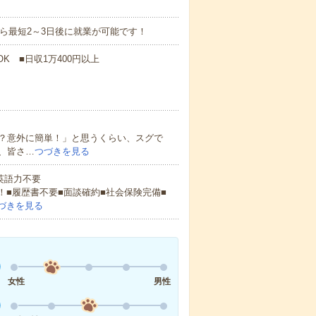
から最短2～3日後に就業が可能です！
K ■日収1万400円以上
？意外に簡単！」と思うくらい、スグで
、皆さ…
つづきを見る
 英語力不要
！■履歴書不要■面談確約■社会保険完備■
づきを見る
女性
男性