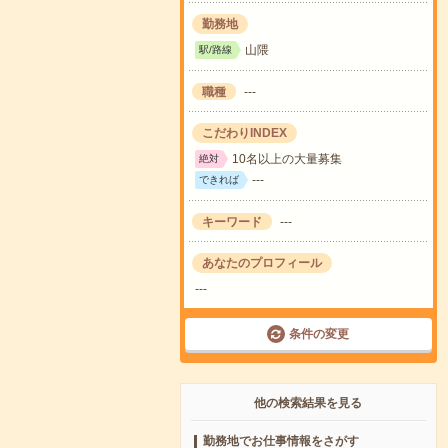
勤務地
山隈
駅/路線
職種
---
こだわりINDEX
10名以上の大量募集
絶対
---
できれば
キーワード
---
あなたのプロフィール
---
条件の変更
他の検索結果を見る
勤務地でお仕事情報をさがす