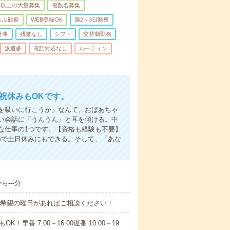
名以上の大量募集
複数名募集
ゅふ歓迎
WEB登録OK
週2～3日勤務
仕事
残業なし
シフト
交替制勤務
派遣多
電話対応なし
ルーティン
日祝休みもOKです。
を吸いに行こうか」なんて、おばあちゃ
い会話に「うんうん」と耳を傾ける。中
な仕事の1つです。【資格も経験も不要】
めで土日休みにもできる。そして、「あな
---分
！■希望の曜日があればご相談ください！
！早番 7:00～16:00遅番 10:00～19: