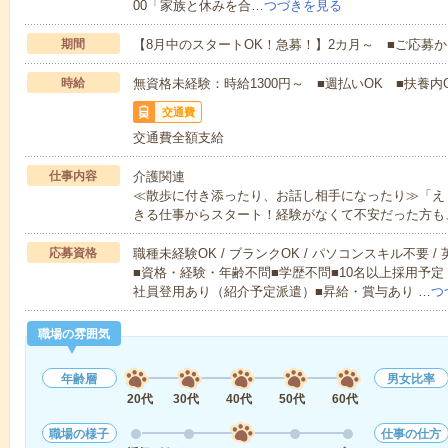
00「家族と休みを合…
つづきを見る
期間
【8月中のスタートOK！急募！】2カ月～ ■ご応募
時給
無資格未経験：時給1300円～ ■週払いOK ■扶養内O
交通費
交通費全額支給
仕事内容
介護関連
≪散歩に付き添ったり、お話し相手になったり≫「え
きる仕事からスタート！経験がなくて不安だった方も
応募資格
職種未経験OK / ブランクOK / パソコンスキル不要 /
■資格・経験・年齢不問■学歴不問■10名以上採用予定
社員登用あり（紹介予定派遣）■昇給・賞与あり …
つ
職場の雰囲気
年齢層
男女比率
20代
30代
40代
50代
60代
職場の様子
仕事の仕方