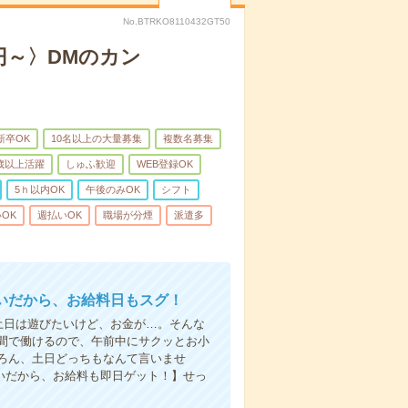
No.BTRKO8110432GT50
円～〉DMのカン
新卒OK
10名以上の大量募集
複数名募集
0歳以上活躍
しゅふ歓迎
WEB登録OK
5ｈ以内OK
午後のみOK
シフト
OK
週払いOK
職場が分煙
派遣多
いだから、お給料日もスグ！
土日は遊びたいけど、お金が…。そんな
間で働けるので、午前中にサクッとお小
ろん、土日どっちもなんて言いませ
払いだから、お給料も即日ゲット！】せっ