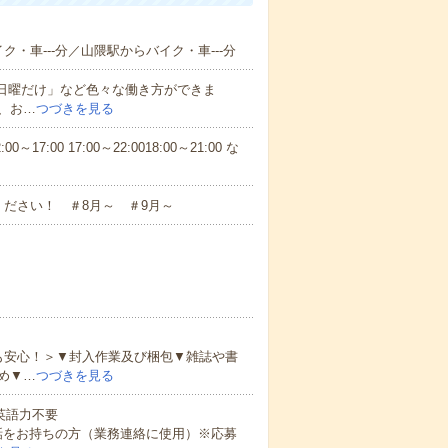
ク・車---分／山隈駅からバイク・車---分
と日曜だけ」など色々な働き方ができま
、お…
つづきを見る
7:00 17:00～22:0018:00～21:00 な
ださい！ ＃8月～ ＃9月～
も安心！＞▼封入作業及び梱包▼雑誌や書
め▼…
つづきを見る
 英語力不要
話をお持ちの方（業務連絡に使用）※応募