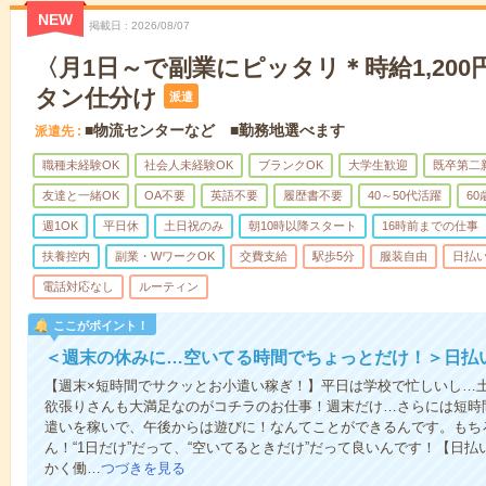
NEW
掲載日
2026/08/07
〈月1日～で副業にピッタリ＊時給1,200
タン仕分け
派遣
■物流センターなど ■勤務地選べます
派遣先
職種未経験OK
社会人未経験OK
ブランクOK
大学生歓迎
既卒第二
友達と一緒OK
OA不要
英語不要
履歴書不要
40～50代活躍
6
週1OK
平日休
土日祝のみ
朝10時以降スタート
16時前までの仕事
扶養控内
副業・WワークOK
交費支給
駅歩5分
服装自由
日払い
電話対応なし
ルーティン
ここがポイント！
＜週末の休みに…空いてる時間でちょっとだけ！＞日払
【週末×短時間でサクッとお小遣い稼ぎ！】平日は学校で忙しいし…
欲張りさんも大満足なのがコチラのお仕事！週末だけ…さらには短時
遣いを稼いで、午後からは遊びに！なんてことができるんです。もち
ん！“1日だけ”だって、“空いてるときだけ”だって良いんです！【日
かく働…
つづきを見る