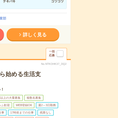
テキパキ
コツコツ
業部
詳しく見る
一括
応募
No.NTKOHK37_DQ2
から始める生活支
い！
名以上の大量募集
複数名募集
ゅふ歓迎
WEB登録OK
週2～3日勤務
仕事
17時前までの仕事
残業なし