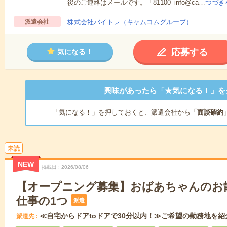
後のご連絡はメールです。「81100_info@ca…
つづき
派遣会社
株式会社バイトレ（キャムコムグループ）
応募する
気になる！
興味があったら「★気になる！」を
「気になる！」を押しておくと、派遣会社から
「面談確約
未読
NEW
掲載日
2026/08/06
【オープニング募集】おばあちゃんのお
仕事の1つ
派遣
≪自宅からドアtoドアで30分以内！≫ご希望の勤務地を紹
派遣先