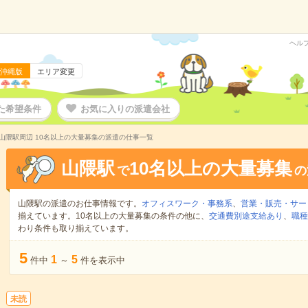
ヘル
沖縄版
エリア変更
た希望条件
お気に入りの派遣会社
山隈駅周辺 10名以上の大量募集の派遣の仕事一覧
山隈駅
10名以上の大量募集
で
の
山隈駅の派遣のお仕事情報です。
オフィスワーク・事務系
、
営業・販売・サー
揃えています。10名以上の大量募集の条件の他に、
交通費別途支給あり
、
職種
わり条件も取り揃えています。
5
1
5
件中
～
件を表示中
未読