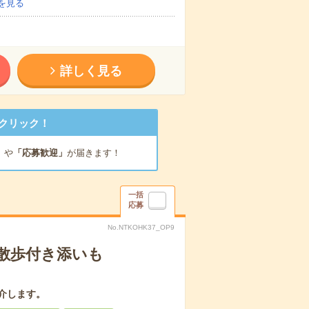
を見る
詳しく見る
クリック！
」
や
「応募歓迎」
が届きます！
一括
応募
No.NTKOHK37_OP9
散歩付き添いも
介します。