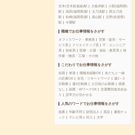
甘木(甘木鉄道線)駅
大板井駅
小郡(福岡県)
駅
高田(福岡県)駅
太刀洗駅
西太刀洗
駅
松崎(福岡県)駅
基山駅
立野(佐賀県)
駅
今隈駅
職種でお仕事情報をさがす
オフィスワーク・事務系
営業・販売・サー
ビス系
クリエイティブ系
IT・エンジニア
系
技術系
医療・介護・福祉・教育系
軽
作業・物流・工場・その他
こだわりでお仕事情報をさがす
短期
単発
職種未経験OK
友だちと一緒
の応募OK
在宅・リモートワーク
週2～3
日勤務
週4日勤務
土日祝のみ勤務
残業
なし
副業・WワークOK
交通費別途支給あ
り
語学力が活かせる
人気のワードでお仕事情報をさがす
急募
年齢不問
財団法人
英語
書類チェ
ック
テレビ局
封入
大学