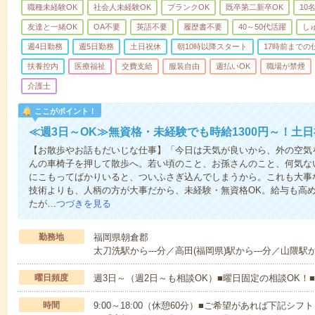
職種未経験OK
社会人未経験OK
ブランクOK
既卒第二新卒OK
10
友達と一緒OK
OA不要
英語不要
履歴書不要
40～50代活躍
し
週4日勤務
週5日勤務
土日祝休
朝10時以降スタート
17時前までの
扶養控内
医療福祉
交費支給
服装自由
週払いOK
職場が禁煙
介護士
ここがポイント！
≪週3日～OK≫無資格・未経験でも時給1300円～！土
【お散歩やお話もだいじな仕事】「今日は天気が良いから、外の空気
んの車椅子を押して散歩へ。若い頃のこと、お孫さんのこと、何気な
にこもってばかりいると、ついふさぎ込んでしまうから。これも大事
技術よりも、人柄の方が大事だから、未経験・無資格OK。給与も高
たが…
つづきを見る
勤務地
福岡県朝倉郡
太刀洗駅から---分／高田(福岡県)駅から---分／山隈駅から
曜日頻度
週3日～（週2日～も相談OK）■曜日固定の相談OK
時間
9:00～18:00（休憩60分）■ご希望があれば下記シフトもOK