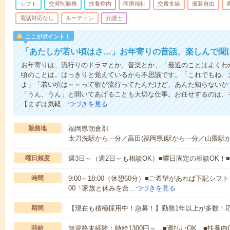
シフト
交替制勤務
扶養控内
医療福祉
交費支給
服装自由
電話対応なし
ルーティン
介護士
ここがポイント！
「あたしが若い頃はさ…」お年寄りの昔話、楽しんで聞
お年寄りは、流行りのドラマとか、音楽とか、「最近のことはよくわ
頃のことは、はっきりと覚えているから不思議です。「これでもね、
よ」「若い頃は～～って歌が流行ってたんだけど、あんた知らないか
「うん、うん」と聞いてあげることも大切な仕事。お任せするのは、
【まずは気軽…
つづきを見る
勤務地
福岡県朝倉郡
太刀洗駅から---分／高田(福岡県)駅から---分／山隈駅から
曜日頻度
週3日～（週2日～も相談OK）■曜日固定の相談OK
時間
9:00～18:00（休憩60分）■ご希望があれば下記シフトもOK
00「家族と休みを合…
つづきを見る
期間
【現在も積極採用中！急募！】勤務1年以上が多数！応
時給
無資格未経験：時給1300円～ ■週払いOK ■扶養内O