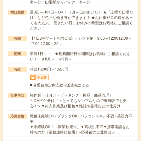
車---分／山隈駅からバイク・車---分
週0日～/月1日～OK！ （月～日のあいだ） ★「土曜と日曜だ
曜日頻度
け」など色々な働き方ができます！ ★お仕事ゼロの週があっ
ても大丈夫。 働きたい日、お休みの希望はお気軽にご相談く
ださい！
【1日3時間～も相談OK!】＜シフト例＞9:00～12:0012:00～
時間
17:00 17:00～22…
単発1日～！ ★勤務開始日や期間はお気軽にご相談くださ
期間
い！ ＃8月～ ＃9月～
時給1,200円～1,625円
時給
交通費
■ 交通費規定内支給 ※派遣先による
軽作業（仕分け・ピッキング・検品、商品管理）
仕事内容
＼DMの仕分け／＜とってもシンプルなので未経験でも安
心！＞▼封入作業及び梱包▼雑誌や書籍などの仕分け…
職種未経験OK / ブランクOK / パソコンスキル不要 / 英語力不
応募資格
要
▼未経験OK！（副業歓迎☆）▼高校生不可▼携帯電話をお
持ちの方（業務連絡に使用）※応募後のご連絡はメ…