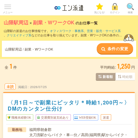
メニュー
気になる!
ログイン
検索
山隈駅周辺
×
副業・WワークOK
のお仕事一覧
山隈駅の派遣のお仕事情報です。
オフィスワーク・事務系
、
営業・販売・サービス系
、
クリエイティブ系
などのお仕事を取り揃えています。副業・WワークOKの条件の他
に、
交通費別途支給あり
、
職種未経験OK
、
友だちと一緒の応募OK
などのこだわり条
件も取り揃えています。
条件の変更
山隈駅周辺 / 副業・WワークOK
1
1,250
全
件
平均時給:
円
時給順
新着順
未読
掲載日
2026/07/25
〈月1日～で副業にピッタリ＊時給1,200円～〉
DMのカンタン仕分け
職種未経験OK
交通費別途支給あり
WEB登録OK
派遣
福岡県朝倉郡
勤務地
太刀洗駅からバイク・車---分／高田(福岡県)駅からバイク・