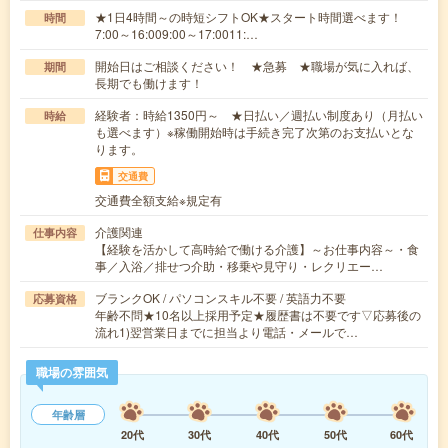
★1日4時間～の時短シフトOK★スタート時間選べます！
時間
7:00～16:009:00～17:0011:…
開始日はご相談ください！ ★急募 ★職場が気に入れば、
期間
長期でも働けます！
経験者：時給1350円～ ★日払い／週払い制度あり（月払い
時給
も選べます）※稼働開始時は手続き完了次第のお支払いとな
ります。
交通費
交通費全額支給※規定有
介護関連
仕事内容
【経験を活かして高時給で働ける介護】～お仕事内容～・食
事／入浴／排せつ介助・移乗や見守り・レクリエー…
ブランクOK / パソコンスキル不要 / 英語力不要
応募資格
年齢不問★10名以上採用予定★履歴書は不要です▽応募後の
流れ1)翌営業日までに担当より電話・メールで…
職場の雰囲気
年齢層
20代
30代
40代
50代
60代