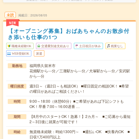
未読
掲載日
2026/08/05
NEW
【オープニング募集】おばあちゃんのお散歩付
き添いも仕事の1つ
職種未経験OK
交通費別途支給あり
土日祝日が休み
残業なし
WEB登録OK
派遣
福岡県久留米市
勤務地
花畑駅から---分／三潴駅から---分／犬塚駅から---分／安武駅
から---分
週3日～（週2日～も相談OK） ■曜日固定の相談OK！ ■希望
曜日頻度
の曜日があればご相談ください！
9:00～18:00（休憩60分）■ご希望があれば下記シフトも
時間
OK！早番 7:00～16:00遅番 …
【8月中のスタートOK！急募！】2カ月～ ■ご応募から最短
期間
2～3日後に就業が可能です！
無資格未経験：時給1300円～ ■週払いOK ■扶養内OK ■
時給
日収1万400円以上