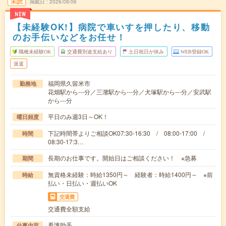
未読
掲載日
2026/08/06
NEW
【未経験OK!】病院で車いすを押したり、移動
のお手伝いなどをお任せ！
職種未経験OK
交通費別途支給あり
土日祝日が休み
WEB登録OK
派遣
福岡県久留米市
勤務地
花畑駅から---分／三潴駅から---分／犬塚駅から---分／安武駅
から---分
平日のみ週3日～OK！
曜日頻度
下記時間帯よりご相談OK07:30-16:30 / 08:00-17:00 /
時間
08:30-17:3…
長期のお仕事です。開始日はご相談ください！ ※急募
期間
無資格未経験：時給1350円～ 経験者：時給1400円～ ※前
時給
払い・日払い・週払いOK
交通費
交通費全額支給
看護助手
仕事内容