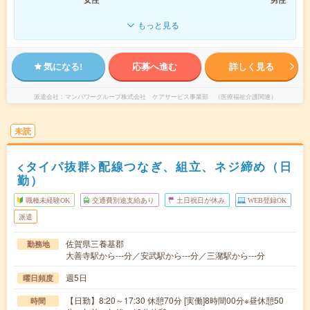
もっと見る
気になる!
応募へ進む
詳しく見る
派遣会社
マンパワーグループ株式会社 ケアサービス事業部 （医療福祉介護関連）
未読
<タイパ抜群>配線つなぎ、組立、ネジ締め（日
勤）
職種未経験OK
交通費別途支給あり
土日祝日が休み
WEB登録OK
派遣
佐賀県三養基郡
勤務地
大善寺駅から---分／安武駅から---分／三潴駅から---分
週5日
曜日頻度
【日勤】8:20～17:30 休憩70分 [実働]8時間00分※昼休憩50
時間