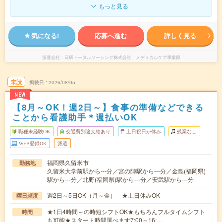
もっと見る
気になる!
応募へ進む
詳しく見る
派遣会社
日研トータルソーシング株式会社 メディカルケア事業部
未読
掲載日
2026/08/05
NEW
【8月～OK！週2日～】食事の準備などできる
ことから看護助手＊週払いOK
職種未経験OK
交通費別途支給あり
土日祝日が休み
残業なし
WEB登録OK
派遣
福岡県久留米市
勤務地
久留米大学前駅から---分／宮の陣駅から---分／金島(福岡県)
駅から---分／北野(福岡県)駅から---分／安武駅から---分
週2日～5日OK（月～金） ★土日休みOK
曜日頻度
★1日4時間～の時短シフトOK★もちろんフルタイムシフト
時間
も可能★スタート時間選べます7:00～16:…