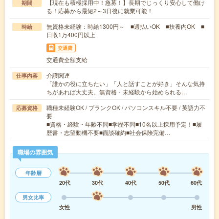
【現在も積極採用中！急募！】長期でじっくり安心して働け
期間
る！応募から最短2～3日後に就業可能！
無資格未経験：時給1300円～ ■週払いOK ■扶養内OK ■
時給
日収1万400円以上
交通費
交通費全額支給
介護関連
仕事内容
「誰かの役に立ちたい」「人と話すことが好き」そんな気持
ちがあれば大丈夫。無資格・未経験から始められる…
職種未経験OK / ブランクOK / パソコンスキル不要 / 英語力不
応募資格
要
■資格・経験・年齢不問■学歴不問■10名以上採用予定！■履
歴書・志望動機不要■面談確約■社会保険完備…
職場の雰囲気
年齢層
20代
30代
40代
50代
60代
男女比率
女性
男性