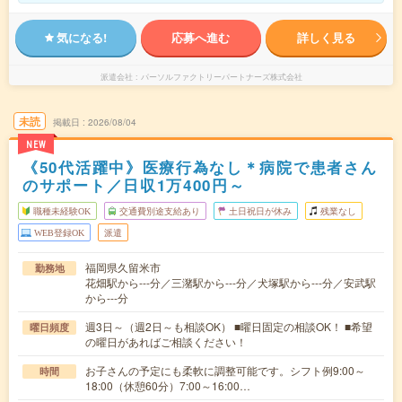
気になる!
応募へ進む
詳しく見る
派遣会社
パーソルファクトリーパートナーズ株式会社
未読
掲載日
2026/08/04
NEW
《50代活躍中》医療行為なし＊病院で患者さん
のサポート／日収1万400円～
職種未経験OK
交通費別途支給あり
土日祝日が休み
残業なし
WEB登録OK
派遣
福岡県久留米市
勤務地
花畑駅から---分／三潴駅から---分／犬塚駅から---分／安武駅
から---分
週3日～（週2日～も相談OK） ■曜日固定の相談OK！ ■希望
曜日頻度
の曜日があればご相談ください！
お子さんの予定にも柔軟に調整可能です。シフト例9:00～
時間
18:00（休憩60分）7:00～16:00…