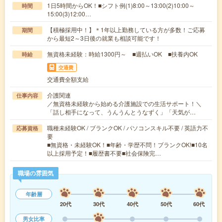
1日5時間からOK！■シフト例(1)8:00～13:00(2)10:00～
時間
15:00(3)12:00…
【積極採用中！】＊1年以上勤務している方が多数！ご応募
期間
から最短2～3日後の就業も相談可能です！
無資格未経験：時給1300円～ ■週払いOK ■扶養内OK
時給
交通費
交通費全額支給
介護関連
仕事内容
／無資格未経験から始める介護施設での生活サポート！＼
「話し相手になって、うんうんとうなずく」「天気が…
職種未経験OK / ブランクOK / パソコンスキル不要 / 英語力不
応募資格
要
■無資格・未経験OK！■年齢・学歴不問！ブランクOK!■10名
以上採用予定！■履歴書不要■社会保険完…
職場の雰囲気
年齢層
20代
30代
40代
50代
60代
男女比率