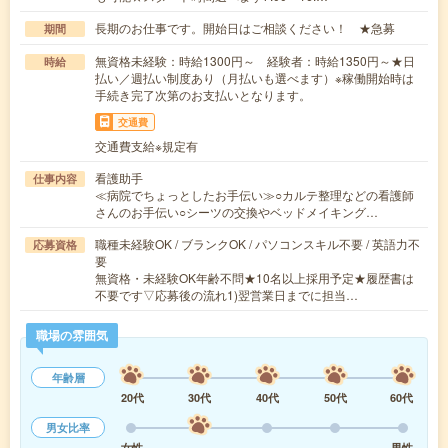
長期のお仕事です。開始日はご相談ください！ ★急募
期間
無資格未経験：時給1300円～ 経験者：時給1350円～★日
時給
払い／週払い制度あり（月払いも選べます）※稼働開始時は
手続き完了次第のお支払いとなります。
交通費
交通費支給※規定有
看護助手
仕事内容
≪病院でちょっとしたお手伝い≫○カルテ整理などの看護師
さんのお手伝い○シーツの交換やベッドメイキング…
職種未経験OK / ブランクOK / パソコンスキル不要 / 英語力不
応募資格
要
無資格・未経験OK年齢不問★10名以上採用予定★履歴書は
不要です▽応募後の流れ1)翌営業日までに担当…
職場の雰囲気
年齢層
20代
30代
40代
50代
60代
男女比率
女性
男性