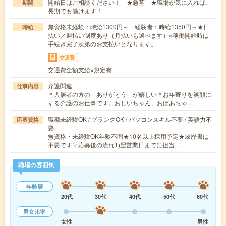
開始日はご相談ください！ ★急募 ★職場が気に入れば、
期間
長期でも働けます！
無資格未経験：時給1300円～ 経験者：時給1350円～★日
時給
払い／週払い制度あり（月払いも選べます）※稼働開始時は
手続き完了次第のお支払いとなります。
交通費
交通費全額支給※規定有
介護関連
仕事内容
＊入居者の方の「ありがとう」が嬉しい＊お年寄りを笑顔に
する介護のお仕事です。おじいちゃん、おばあちゃ…
職種未経験OK / ブランクOK / パソコンスキル不要 / 英語力不
応募資格
要
無資格・未経験OK年齢不問★10名以上採用予定★履歴書は
不要です▽応募後の流れ1)翌営業日までに担当…
職場の雰囲気
年齢層
20代
30代
40代
50代
60代
男女比率
女性
男性