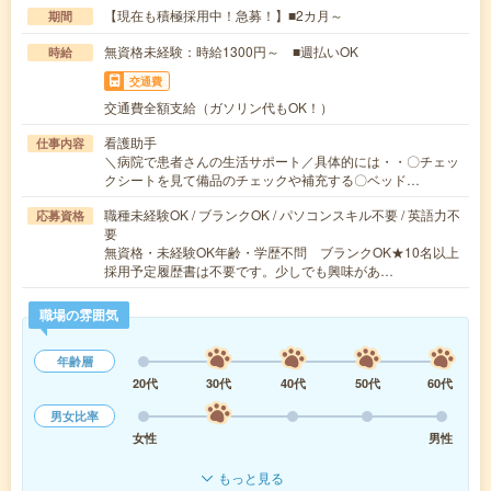
【現在も積極採用中！急募！】■2カ月～
期間
無資格未経験：時給1300円～ ■週払いOK
時給
交通費
交通費全額支給（ガソリン代もOK！）
看護助手
仕事内容
＼病院で患者さんの生活サポート／具体的には・・〇チェッ
クシートを見て備品のチェックや補充する〇ベッド…
職種未経験OK / ブランクOK / パソコンスキル不要 / 英語力不
応募資格
要
無資格・未経験OK年齢・学歴不問 ブランクOK★10名以上
採用予定履歴書は不要です。少しでも興味があ…
職場の雰囲気
年齢層
20代
30代
40代
50代
60代
男女比率
女性
男性
もっと見る