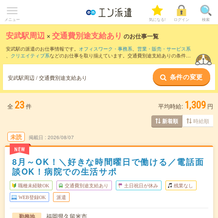
メニュー
気になる!
ログイン
検索
安武駅周辺
×
交通費別途支給あり
のお仕事一覧
安武駅の派遣のお仕事情報です。
オフィスワーク・事務系
、
営業・販売・サービス系
、
クリエイティブ系
などのお仕事を取り揃えています。交通費別途支給ありの条件の
他に、
職種未経験OK
、
友だちと一緒の応募OK
、
週4日勤務
などのこだわり条件も取り
揃えています。
条件の変更
安武駅周辺 / 交通費別途支給あり
23
1,309
全
件
平均時給:
円
時給順
新着順
未読
掲載日
2026/08/07
NEW
8月～OK！＼好きな時間曜日で働ける／電話面
談OK！病院での生活サポ
職種未経験OK
交通費別途支給あり
土日祝日が休み
残業なし
WEB登録OK
派遣
福岡県久留米市
勤務地