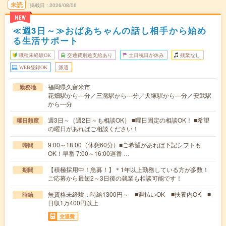
未読
掲載日
2026/08/06
NEW
≪週3日～≫おばあちゃんの話し相手から始め
る生活サポート
職種未経験OK
交通費別途支給あり
土日祝日が休み
残業なし
WEB登録OK
派遣
福岡県久留米市
勤務地
花畑駅から---分／三潴駅から---分／犬塚駅から---分／安武駅
から---分
週3日～（週2日～も相談OK） ■曜日固定の相談OK！ ■希望
曜日頻度
の曜日があればご相談ください！
9:00～18:00（休憩60分）■ご希望があれば下記シフトも
時間
OK！早番 7:00～16:00遅番 …
【積極採用中！急募！】＊1年以上勤務している方が多数！
期間
ご応募から最短2～3日後の就業も相談可能です！
無資格未経験：時給1300円～ ■週払いOK ■扶養内OK ■
時給
日収1万400円以上
交通費