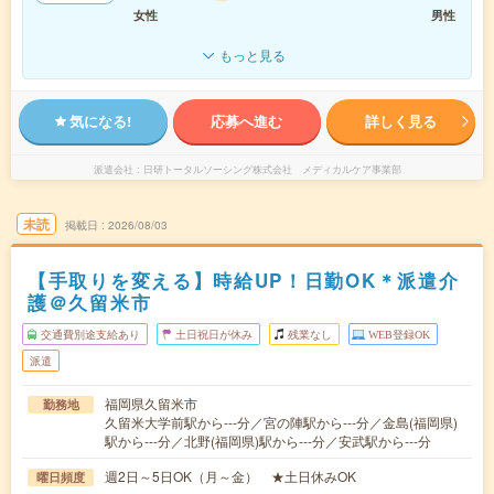
女性
男性
もっと見る
気になる!
応募へ進む
詳しく見る
派遣会社
日研トータルソーシング株式会社 メディカルケア事業部
未読
掲載日
2026/08/03
【手取りを変える】時給UP！日勤OK＊派遣介
護＠久留米市
交通費別途支給あり
土日祝日が休み
残業なし
WEB登録OK
派遣
福岡県久留米市
勤務地
久留米大学前駅から---分／宮の陣駅から---分／金島(福岡県)
駅から---分／北野(福岡県)駅から---分／安武駅から---分
週2日～5日OK（月～金） ★土日休みOK
曜日頻度