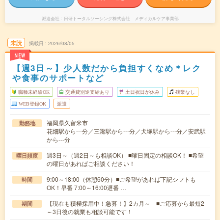
派遣会社
日研トータルソーシング株式会社 メディカルケア事業部
未読
掲載日
2026/08/05
NEW
【週3日～】少人数だから負担すくなめ＊レク
や食事のサポートなど
職種未経験OK
交通費別途支給あり
土日祝日が休み
残業なし
WEB登録OK
派遣
福岡県久留米市
勤務地
花畑駅から---分／三潴駅から---分／犬塚駅から---分／安武駅
から---分
週3日～（週2日～も相談OK） ■曜日固定の相談OK！ ■希望
曜日頻度
の曜日があればご相談ください！
9:00～18:00（休憩60分）■ご希望があれば下記シフトも
時間
OK！早番 7:00～16:00遅番 …
【現在も積極採用中！急募！】2カ月～ ■ご応募から最短2
期間
～3日後の就業も相談可能です！