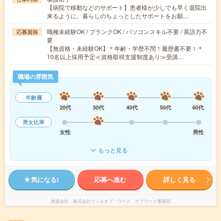
【病院で移動などのサポート】患者様が少しでも早く退院出
来るように、暮らしのちょっとしたサポートをお願…
職種未経験OK / ブランクOK / パソコンスキル不要 / 英語力不
応募資格
要
【無資格・未経験OK】＊年齢・学歴不問！履歴書不要！＊
10名以上採用予定≪資格取得支援制度あり≫受講…
職場の雰囲気
年齢層
20代
30代
40代
50代
60代
男女比率
女性
男性
もっと見る
気になる!
応募へ進む
詳しく見る
派遣会社
株式会社ウィルオブ・ワーク ケアワーク事業部