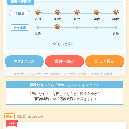
職場の雰囲気
年齢層
20代
30代
40代
50代
60代
男女比率
女性
男性
もっと見る
気になる!
応募へ進む
詳しく見る
派遣会社
マンパワーグループ株式会社 ケアサービス事業部 （医療福祉介護関連）
興味があったら「★気になる！」をタップ！
「気になる！」を押しておくと、派遣会社から
「面談確約」
や
「応募歓迎」
が届きます！
未読
掲載日
2026/08/06
NEW