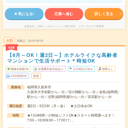
気になる!
応募へ進む
詳しく見る
派遣会社
日研トータルソーシング株式会社 メディカルケア事業部
未読
掲載日
2026/08/04
NEW
【8月～OK！週2日～】ホテルライクな高齢者
マンションで生活サポート＊時短OK
職種未経験OK
交通費別途支給あり
土日祝日が休み
残業なし
WEB登録OK
派遣
福岡県久留米市
勤務地
久留米大学前駅から---分／宮の陣駅から---分／金島(福岡県)
駅から---分／北野(福岡県)駅から---分／安武駅から---分
週2日～5日OK（月～金） ★土日休みOK
曜日頻度
★1日4時間～の時短シフトOK★スタート時間選べます！
時間
7:00～16:009:00～17:0011:…