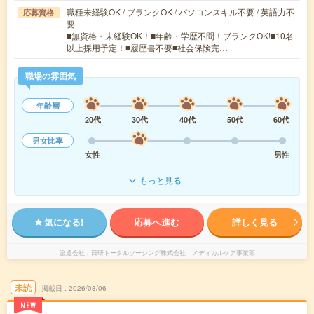
職種未経験OK / ブランクOK / パソコンスキル不要 / 英語力不
応募資格
要
■無資格・未経験OK！■年齢・学歴不問！ブランクOK!■10名
以上採用予定！■履歴書不要■社会保険完…
職場の雰囲気
年齢層
20代
30代
40代
50代
60代
男女比率
女性
男性
もっと見る
気になる!
応募へ進む
詳しく見る
派遣会社
日研トータルソーシング株式会社 メディカルケア事業部
未読
掲載日
2026/08/06
NEW