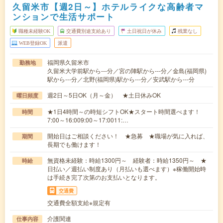
久留米市【週2日～】ホテルライクな高齢者マ
ンションで生活サポート
職種未経験OK
交通費別途支給あり
土日祝日が休み
残業なし
WEB登録OK
派遣
福岡県久留米市
勤務地
久留米大学前駅から---分／宮の陣駅から---分／金島(福岡県)
駅から---分／北野(福岡県)駅から---分／安武駅から---分
週2日～5日OK（月～金） ★土日休みOK
曜日頻度
★1日4時間～の時短シフトOK★スタート時間選べます！
時間
7:00～16:009:00～17:0011:…
開始日はご相談ください！ ★急募 ★職場が気に入れば、
期間
長期でも働けます！
無資格未経験：時給1300円～ 経験者：時給1350円～ ★
時給
日払い／週払い制度あり（月払いも選べます）※稼働開始時
は手続き完了次第のお支払いとなります。
交通費
交通費全額支給※規定有
介護関連
仕事内容