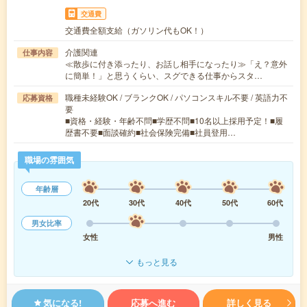
交通費
交通費全額支給（ガソリン代もOK！）
介護関連
仕事内容
≪散歩に付き添ったり、お話し相手になったり≫「え？意外
に簡単！」と思うくらい、スグできる仕事からスタ…
職種未経験OK / ブランクOK / パソコンスキル不要 / 英語力不
応募資格
要
■資格・経験・年齢不問■学歴不問■10名以上採用予定！■履
歴書不要■面談確約■社会保険完備■社員登用…
職場の雰囲気
年齢層
20代
30代
40代
50代
60代
男女比率
女性
男性
もっと見る
気になる!
応募へ進む
詳しく見る