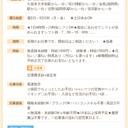
久留米大学前駅から---分／宮の陣駅から---分／金島(福岡県)
駅から---分／北野(福岡県)駅から---分／安武駅から---分
週2日～5日OK（月～金） ★土日休みOK
曜日頻度
★1日4時間～の時短シフトOK★都合に合わせてシフトが決
時間
められますシフト例：7：00～16：009：…
長期のお仕事です。開始日はご相談ください！ ★急募
期間
無資格未経験：時給1300円～ 経験者：時給1350円～★日
時給
払い／週払い制度あり（月払いも選べます）※稼働開始時は
手続き完了次第のお支払いとなります。
交通費
交通費支給※規定有
看護助手
仕事内容
≪病院でちょっとしたお手伝い≫○シーツの交換やベッドメ
イキング〇お手洗い・入浴など生活のお手伝い○診…
職種未経験OK / ブランクOK / パソコンスキル不要 / 英語力不
応募資格
要
≪無資格・未経験OK≫年齢不問★10名以上採用予定★履歴
書は不要です。▽応募後の流れ1)翌営業日まで…