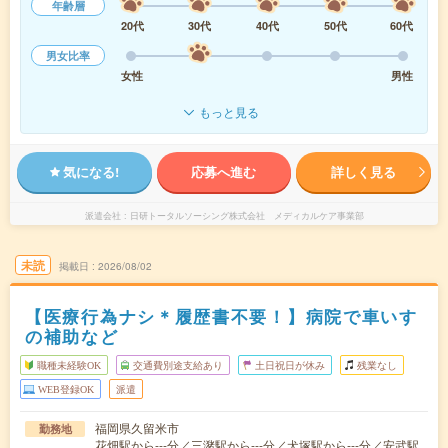
年齢層
20代
30代
40代
50代
60代
男女比率
女性
男性
もっと見る
気になる!
応募へ進む
詳しく見る
派遣会社
日研トータルソーシング株式会社 メディカルケア事業部
未読
掲載日
2026/08/02
【医療行為ナシ＊履歴書不要！】病院で車いす
の補助など
職種未経験OK
交通費別途支給あり
土日祝日が休み
残業なし
WEB登録OK
派遣
福岡県久留米市
勤務地
花畑駅から---分／三潴駅から---分／犬塚駅から---分／安武駅