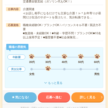
交通費全額支給（ガソリン代もOK！）
介護関連
仕事内容
≪お話し相手になるだけでも立派な介護！≫＊お年寄りが昼
間だけ生活のサポートを受けたり、気分転換できる…
職種未経験OK / ブランクOK / パソコンスキル不要 / 英語力不
応募資格
要
■無資格・未経験OK！■年齢・学歴不問！ブランクOK!■10名
以上採用予定！■履歴書不要■社会保険完…
職場の雰囲気
年齢層
20代
30代
40代
50代
60代
男女比率
女性
男性
もっと見る
気になる!
応募へ進む
詳しく見る
派遣会社
日研トータルソーシング株式会社 メディカルケア事業部