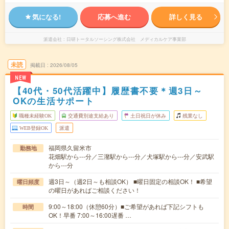
気になる!
応募へ進む
詳しく見る
派遣会社
日研トータルソーシング株式会社 メディカルケア事業部
未読
掲載日
2026/08/05
NEW
【40代・50代活躍中】履歴書不要＊週3日～
OKの生活サポート
職種未経験OK
交通費別途支給あり
土日祝日が休み
残業なし
WEB登録OK
派遣
福岡県久留米市
勤務地
花畑駅から---分／三潴駅から---分／犬塚駅から---分／安武駅
から---分
週3日～（週2日～も相談OK） ■曜日固定の相談OK！ ■希望
曜日頻度
の曜日があればご相談ください！
9:00～18:00（休憩60分）■ご希望があれば下記シフトも
時間
OK！早番 7:00～16:00遅番 …