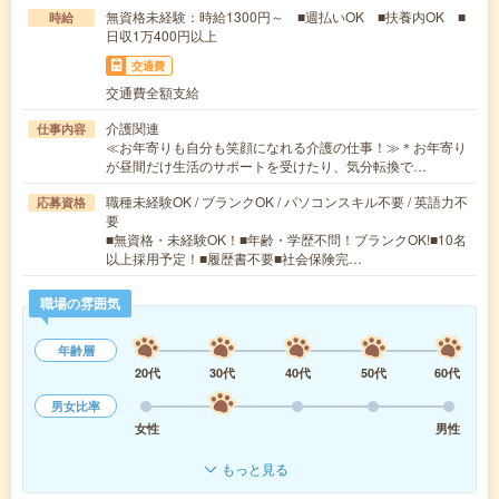
無資格未経験：時給1300円～ ■週払いOK ■扶養内OK ■
時給
日収1万400円以上
交通費
交通費全額支給
介護関連
仕事内容
≪お年寄りも自分も笑顔になれる介護の仕事！≫＊お年寄り
が昼間だけ生活のサポートを受けたり、気分転換で…
職種未経験OK / ブランクOK / パソコンスキル不要 / 英語力不
応募資格
要
■無資格・未経験OK！■年齢・学歴不問！ブランクOK!■10名
以上採用予定！■履歴書不要■社会保険完…
職場の雰囲気
年齢層
20代
30代
40代
50代
60代
男女比率
女性
男性
もっと見る