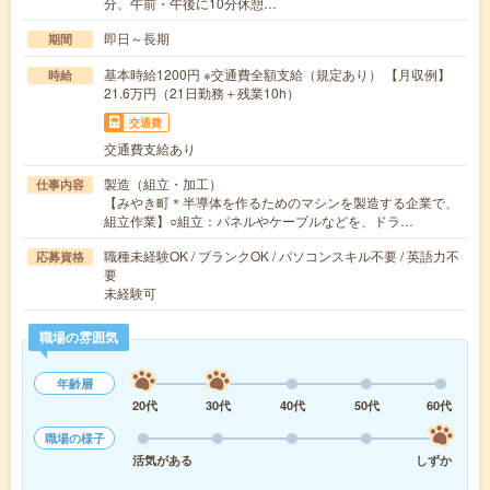
分、午前・午後に10分休憩…
即日～長期
期間
基本時給1200円 ※交通費全額支給（規定あり） 【月収例】
時給
21.6万円（21日勤務＋残業10h）
交通費
交通費支給あり
製造（組立・加工）
仕事内容
【みやき町＊半導体を作るためのマシンを製造する企業で、
組立作業】○組立：パネルやケーブルなどを、ドラ…
職種未経験OK / ブランクOK / パソコンスキル不要 / 英語力不
応募資格
要
未経験可
職場の雰囲気
年齢層
20代
30代
40代
50代
60代
職場の様子
活気がある
しずか