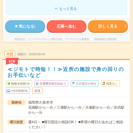
もっと見る
気になる!
応募へ進む
詳しく見る
派遣会社
マンパワーグループ株式会社 ケアサービス事業部 （医療福祉介護関連）
未読
掲載日
2026/08/04
NEW
≪ジモトで時短！！≫近所の施設で身の回りの
お手伝いなど
職種未経験OK
交通費別途支給あり
土日祝日が休み
残業なし
WEB登録OK
派遣
福岡県久留米市
勤務地
花畑駅から---分／三潴駅から---分／犬塚駅から---分／安武駅
から---分
週4日～ ■曜日固定の相談OK！ ■希望の曜日があればご相談
曜日頻度
ください！