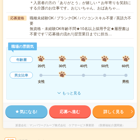
＊入居者の方の「ありがとう」が嬉しい＊お年寄りを笑顔に
する介護のお仕事です。おじいちゃん、おばあちゃ…
職種未経験OK / ブランクOK / パソコンスキル不要 / 英語力不
応募資格
要
無資格・未経験OK年齢不問★10名以上採用予定★履歴書は
不要です▽応募後の流れ1)翌営業日までに担当…
職場の雰囲気
年齢層
20代
30代
40代
50代
60代
男女比率
女性
男性
もっと見る
気になる!
応募へ進む
詳しく見る
派遣会社
マンパワーグループ株式会社 ケアサービス事業部 （医療福祉介護関連）