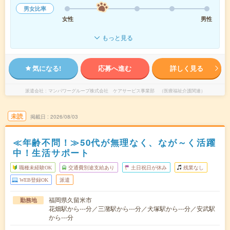
男女比率
女性
男性
もっと見る
気になる!
応募へ進む
詳しく見る
派遣会社
マンパワーグループ株式会社 ケアサービス事業部 （医療福祉介護関連）
未読
掲載日
2026/08/03
≪年齢不問！≫50代が無理なく、なが～く活躍
中！生活サポート
職種未経験OK
交通費別途支給あり
土日祝日が休み
残業なし
WEB登録OK
派遣
福岡県久留米市
勤務地
花畑駅から---分／三潴駅から---分／犬塚駅から---分／安武駅
から---分