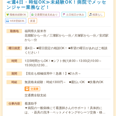
≪週4日・時短OK≫未経験OK！病院でメッセ
ンジャー業務など！
職種未経験OK
交通費別途支給あり
土日祝日が休み
残業なし
WEB登録OK
派遣
福岡県久留米市
勤務地
花畑駅から---分／三潴駅から---分／犬塚駅から---分／安武駅
から---分
週4日～ ■曜日固定の相談OK！ ■希望の曜日があればご相談
曜日頻度
ください！
1日5時間からOK！■シフト例(1)8:00～13:00(2)10:00～
時間
15:00(3)12:00…
【現在も積極採用中！急募！】■2カ月～
期間
無資格未経験：時給1300円～ ■週払いOK ■扶養内OK
時給
交通費
交通費全額支給
看護助手
仕事内容
▼病院の一般病棟にて看護師さんのサポート！具体的に
は、・器具の洗浄・ベットメイキングやシーツ交換・移…