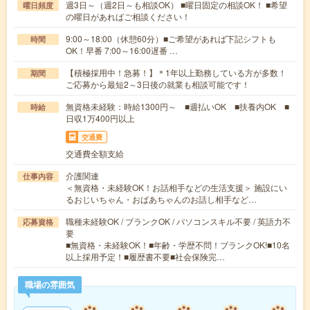
週3日～（週2日～も相談OK） ■曜日固定の相談OK！ ■希望
曜日頻度
の曜日があればご相談ください！
9:00～18:00（休憩60分）■ご希望があれば下記シフトも
時間
OK！早番 7:00～16:00遅番 …
【積極採用中！急募！】＊1年以上勤務している方が多数！
期間
ご応募から最短2～3日後の就業も相談可能です！
無資格未経験：時給1300円～ ■週払いOK ■扶養内OK ■
時給
日収1万400円以上
交通費
交通費全額支給
介護関連
仕事内容
＜無資格・未経験OK！お話相手などの生活支援＞ 施設にい
るおじいちゃん・おばあちゃんのお話し相手など…
職種未経験OK / ブランクOK / パソコンスキル不要 / 英語力不
応募資格
要
■無資格・未経験OK！■年齢・学歴不問！ブランクOK!■10名
以上採用予定！■履歴書不要■社会保険完…
職場の雰囲気