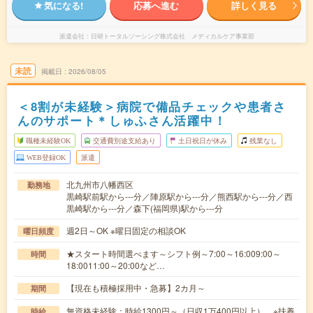
気になる!
応募へ進む
詳しく見る
派遣会社
日研トータルソーシング株式会社 メディカルケア事業部
未読
掲載日
2026/08/05
＜8割が未経験＞病院で備品チェックや患者さ
んのサポート＊しゅふさん活躍中！
職種未経験OK
交通費別途支給あり
土日祝日が休み
残業なし
WEB登録OK
派遣
北九州市八幡西区
勤務地
黒崎駅前駅から---分／陣原駅から---分／熊西駅から---分／西
黒崎駅から---分／森下(福岡県)駅から---分
週2日～OK ※曜日固定の相談OK
曜日頻度
★スタート時間選べます～シフト例～7:00～16:009:00～
時間
18:0011:00～20:00など…
【現在も積極採用中・急募】2カ月～
期間
無資格未経験：時給1300円～（日収1万400円以上） ※扶養
時給