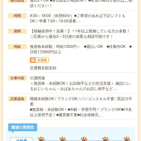
曜日頻度
談ください！
9:00～18:00（休憩60分）■ご希望があれば下記シフトも
時間
OK！早番 7:00～16:00遅番 …
【積極採用中！急募！】＊1年以上勤務している方が多数！
期間
ご応募から最短2～3日後の就業も相談可能です！
無資格未経験：時給1350円～ ■週払いOK ■扶養内OK ■
時給
日収1万800円以上
交通費
交通費全額支給
介護関連
仕事内容
＜無資格・未経験OK！お話相手などの生活支援＞ 施設にい
るおじいちゃん・おばあちゃんのお話し相手など…
職種未経験OK / ブランクOK / パソコンスキル不要 / 英語力不
応募資格
要
■無資格・未経験OK！■年齢・学歴不問！ブランクOK!■10名
以上採用予定！■履歴書不要■社会保険完…
職場の雰囲気
年齢層