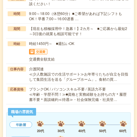
談ください！
9:00～18:00（休憩60分）■ご希望があれば下記シフトも
時間
OK！早番 7:00～16:00遅番 …
【現在も積極採用中！急募！】2カ月～ ■ご応募から最短2
期間
～3日後の就業も相談可能です！
時給1450円～ ■週払いOK
時給
交通費
交通費全額支給
介護関連
仕事内容
≪少人数施設での生活サポート≫お年寄りたちが自立を目指
して集団生活を送る「グループホーム」。食材の買…
ブランクOK / パソコンスキル不要 / 英語力不要
応募資格
≪年齢・学歴不問！≫■資格と実務経験をお持ちの方＊履歴
書不要＊面談確約≪待遇≫・社会保険完備・社員登…
職場の雰囲気
年齢層
20代
30代
40代
50代
60代