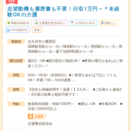
NEW
志望動機も履歴書も不要！日収1万円～＊未経
験OKの介護
職種未経験OK
交通費別途支給あり
土日祝日が休み
残業なし
WEB登録OK
派遣
北九州市八幡西区
勤務地
黒崎駅前駅から---分／陣原駅から---分／熊西駅から---分／西
黒崎駅から---分／森下(福岡県)駅から---分
週2日～OK ■曜日固定の相談OK！ ■希望の曜日があればご相
曜日頻度
談ください！
9:00～18:00（休憩60分）■ご希望があれば下記シフトも
時間
OK！早番 7:00～16:00遅番 …
【現在も積極採用中！急募！】2カ月～ ■ご応募から最短2
期間
～3日後の就業も相談可能です！
無資格未経験：時給1350円～ ■週払いOK ■扶養内OK ■
時給
日収1万800円以上
交通費
交通費全額支給