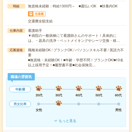
無資格未経験：時給1300円～ ■週払いOK ■扶養内OK
時給
交通費
交通費全額支給
看護助手
仕事内容
▼病院の一般病棟にて看護師さんのサポート！具体的に
は、・器具の洗浄・ベットメイキングやシーツ交換・移…
職種未経験OK / ブランクOK / パソコンスキル不要 / 英語力不
応募資格
要
■無資格・未経験OK！■年齢・学歴不問！ブランクOK!■10名
以上採用予定！■履歴書不要■社会保険完…
職場の雰囲気
年齢層
20代
30代
40代
50代
60代
男女比率
女性
男性
もっと見る