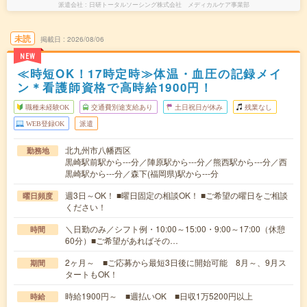
派遣会社
日研トータルソーシング株式会社 メディカルケア事業部
未読
掲載日
2026/08/06
NEW
≪時短OK！17時定時≫体温・血圧の記録メイ
ン＊看護師資格で高時給1900円！
職種未経験OK
交通費別途支給あり
土日祝日が休み
残業なし
WEB登録OK
派遣
北九州市八幡西区
勤務地
黒崎駅前駅から---分／陣原駅から---分／熊西駅から---分／西
黒崎駅から---分／森下(福岡県)駅から---分
週3日～OK！ ■曜日固定の相談OK！ ■ご希望の曜日をご相談
曜日頻度
ください！
＼日勤のみ／シフト例・10:00～15:00・9:00～17:00（休憩
時間
60分）■ご希望があればその…
2ヶ月～ ■ご応募から最短3日後に開始可能 8月～、9月ス
期間
タートもOK！
時給1900円～ ■週払いOK ■日収1万5200円以上
時給