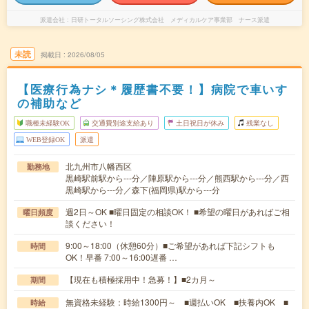
派遣会社
日研トータルソーシング株式会社 メディカルケア事業部 ナース派遣
未読
掲載日
2026/08/05
【医療行為ナシ＊履歴書不要！】病院で車いす
の補助など
職種未経験OK
交通費別途支給あり
土日祝日が休み
残業なし
WEB登録OK
派遣
北九州市八幡西区
勤務地
黒崎駅前駅から---分／陣原駅から---分／熊西駅から---分／西
黒崎駅から---分／森下(福岡県)駅から---分
週2日～OK ■曜日固定の相談OK！ ■希望の曜日があればご相
曜日頻度
談ください！
9:00～18:00（休憩60分）■ご希望があれば下記シフトも
時間
OK！早番 7:00～16:00遅番 …
【現在も積極採用中！急募！】■2カ月～
期間
無資格未経験：時給1300円～ ■週払いOK ■扶養内OK ■
時給