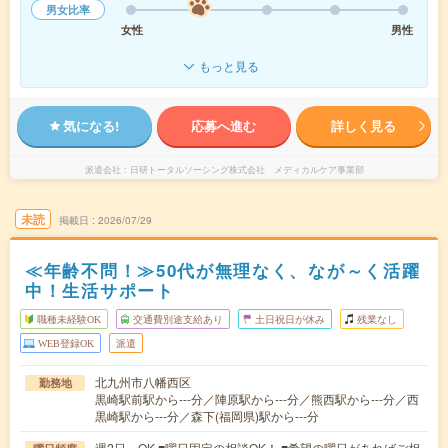
男女比率
女性
男性
もっと見る
気になる!
応募へ進む
詳しく見る
派遣会社
日研トータルソーシング株式会社 メディカルケア事業部
未読
掲載日
2026/07/29
≪年齢不問！≫50代が無理なく、なが～く活躍
中！生活サポート
職種未経験OK
交通費別途支給あり
土日祝日が休み
残業なし
WEB登録OK
派遣
北九州市八幡西区
勤務地
黒崎駅前駅から---分／陣原駅から---分／熊西駅から---分／西
黒崎駅から---分／森下(福岡県)駅から---分
週2日～OK ■曜日固定の相談OK！ ■希望の曜日があればご相