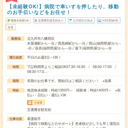
【未経験OK!】病院で車いすを押したり、移動
のお手伝いなどをお任せ！
職種未経験OK
交通費別途支給あり
土日祝日が休み
WEB登録OK
派遣
北九州市八幡西区
勤務地
木屋瀬駅から---分／西黒崎駅から---分／西山(福岡県)駅から--
-分／萩原(福岡県)駅から---分／森下(福岡県)駅から---分
平日のみ週3日～OK！
曜日頻度
下記時間帯よりご相談OK07:30-16:30 / 08:00-17:00 /
時間
08:30-17:3…
長期のお仕事です。開始日はご相談ください！ ※急募
期間
無資格未経験：時給1350円～ 経験者：時給1400円～ ※前
時給
払い・日払い・週払いOK
交通費
交通費全額支給
看護助手
仕事内容
【病院で移動などのサポート】患者様が少しでも早く退院出