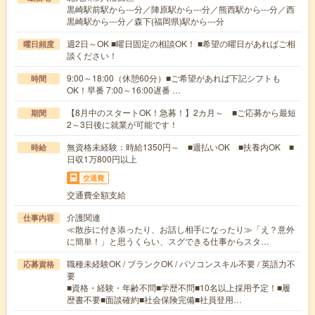
黒崎駅前駅から---分／陣原駅から---分／熊西駅から---分／西
黒崎駅から---分／森下(福岡県)駅から---分
週2日～OK ■曜日固定の相談OK！ ■希望の曜日があればご相
曜日頻度
談ください！
9:00～18:00（休憩60分）■ご希望があれば下記シフトも
時間
OK！早番 7:00～16:00遅番 …
【8月中のスタートOK！急募！】2カ月～ ■ご応募から最短
期間
2～3日後に就業が可能です！
無資格未経験：時給1350円～ ■週払いOK ■扶養内OK ■
時給
日収1万800円以上
交通費
交通費全額支給
介護関連
仕事内容
≪散歩に付き添ったり、お話し相手になったり≫「え？意外
に簡単！」と思うくらい、スグできる仕事からスタ…
職種未経験OK / ブランクOK / パソコンスキル不要 / 英語力不
応募資格
要
■資格・経験・年齢不問■学歴不問■10名以上採用予定！■履
歴書不要■面談確約■社会保険完備■社員登用…