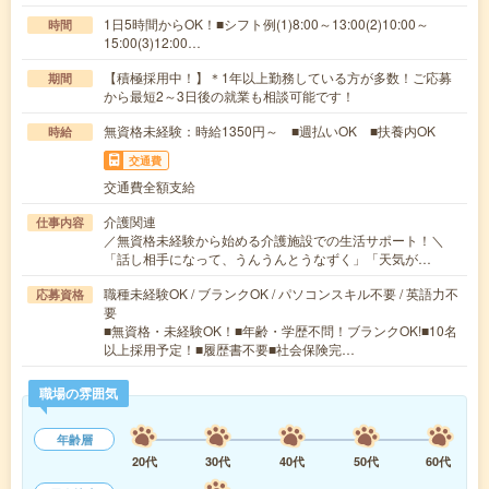
1日5時間からOK！■シフト例(1)8:00～13:00(2)10:00～
時間
15:00(3)12:00…
【積極採用中！】＊1年以上勤務している方が多数！ご応募
期間
から最短2～3日後の就業も相談可能です！
無資格未経験：時給1350円～ ■週払いOK ■扶養内OK
時給
交通費
交通費全額支給
介護関連
仕事内容
／無資格未経験から始める介護施設での生活サポート！＼
「話し相手になって、うんうんとうなずく」「天気が…
職種未経験OK / ブランクOK / パソコンスキル不要 / 英語力不
応募資格
要
■無資格・未経験OK！■年齢・学歴不問！ブランクOK!■10名
以上採用予定！■履歴書不要■社会保険完…
職場の雰囲気
年齢層
20代
30代
40代
50代
60代