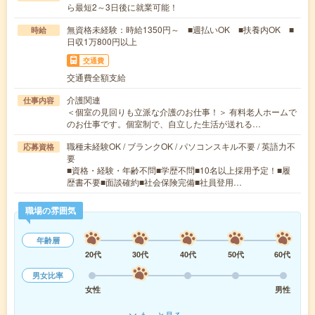
ら最短2～3日後に就業可能！
無資格未経験：時給1350円～ ■週払いOK ■扶養内OK ■
時給
日収1万800円以上
交通費
交通費全額支給
介護関連
仕事内容
＜個室の見回りも立派な介護のお仕事！＞ 有料老人ホームで
のお仕事です。個室制で、自立した生活が送れる…
職種未経験OK / ブランクOK / パソコンスキル不要 / 英語力不
応募資格
要
■資格・経験・年齢不問■学歴不問■10名以上採用予定！■履
歴書不要■面談確約■社会保険完備■社員登用…
職場の雰囲気
年齢層
20代
30代
40代
50代
60代
男女比率
女性
男性
もっと見る