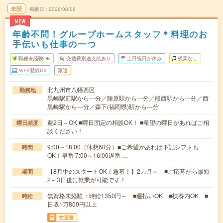
未読
掲載日
2026/08/06
NEW
年齢不問！グループホームスタッフ＊料理のお
手伝いも仕事の一つ
職種未経験OK
交通費別途支給あり
土日祝日が休み
残業なし
WEB登録OK
派遣
北九州市八幡西区
勤務地
黒崎駅前駅から---分／陣原駅から---分／熊西駅から---分／西
黒崎駅から---分／森下(福岡県)駅から---分
週2日～OK ■曜日固定の相談OK！ ■希望の曜日があればご相
曜日頻度
談ください！
9:00～18:00（休憩60分）■ご希望があれば下記シフトも
時間
OK！早番 7:00～16:00遅番 …
【8月中のスタートOK！急募！】2カ月～ ■ご応募から最短
期間
2～3日後に就業が可能です！
無資格未経験：時給1350円～ ■週払いOK ■扶養内OK ■
時給
日収1万800円以上
交通費