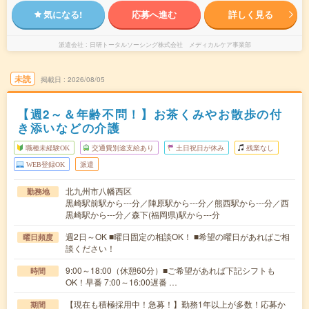
気になる!
応募へ進む
詳しく見る
派遣会社
日研トータルソーシング株式会社 メディカルケア事業部
未読
掲載日
2026/08/05
【週2～＆年齢不問！】お茶くみやお散歩の付
き添いなどの介護
職種未経験OK
交通費別途支給あり
土日祝日が休み
残業なし
WEB登録OK
派遣
北九州市八幡西区
勤務地
黒崎駅前駅から---分／陣原駅から---分／熊西駅から---分／西
黒崎駅から---分／森下(福岡県)駅から---分
週2日～OK ■曜日固定の相談OK！ ■希望の曜日があればご相
曜日頻度
談ください！
9:00～18:00（休憩60分）■ご希望があれば下記シフトも
時間
OK！早番 7:00～16:00遅番 …
【現在も積極採用中！急募！】勤務1年以上が多数！応募か
期間