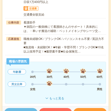
日収1万400円以上
交通費
交通費全額支給
看護助手
仕事内容
▼病院の一般病棟にて看護師さんのサポート！具体的に
は、・車いす搬送の補助・ベットメイキングやシーツ交…
職種未経験OK / ブランクOK / パソコンスキル不要 / 英語力不
応募資格
要
■無資格・未経験OK！■年齢・学歴不問！ブランクOK!■10名
以上採用予定！■履歴書不要■社会保険完…
職場の雰囲気
年齢層
20代
30代
40代
50代
60代
男女比率
女性
男性
もっと見る