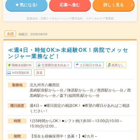
気になる!
応募へ進む
詳しく見る
派遣会社
日研トータルソーシング株式会社 メディカルケア事業部
未読
掲載日
2026/08/05
≪週4日・時短OK≫未経験OK！病院でメッセ
ンジャー業務など！
職種未経験OK
交通費別途支給あり
土日祝日が休み
残業なし
WEB登録OK
派遣
北九州市八幡西区
勤務地
黒崎駅前駅から---分／陣原駅から---分／熊西駅から---分／西
黒崎駅から---分／森下(福岡県)駅から---分
週4日～ ■曜日固定の相談OK！ ■希望の曜日があればご相談
曜日頻度
ください！
1日5時間からOK！■シフト例(1)8:00～13:00(2)10:00～
時間
15:00(3)12:00…
【現在も積極採用中！急募！】■2カ月～
期間