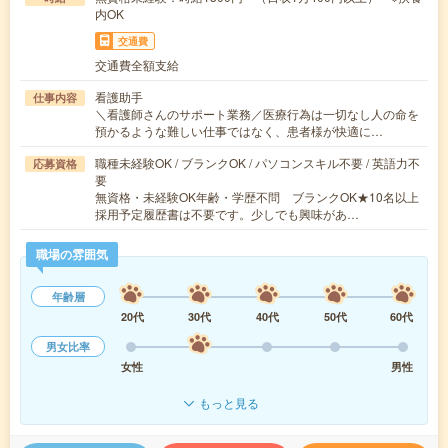
内OK
交通費
交通費全額支給
看護助手
仕事内容
＼看護師さんのサポート業務／医療行為は一切なし人の命を
預かるような難しい仕事ではなく、患者様が快適に…
職種未経験OK / ブランクOK / パソコンスキル不要 / 英語力不
応募資格
要
無資格・未経験OK年齢・学歴不問 ブランクOK★10名以上
採用予定履歴書は不要です。少しでも興味があ…
職場の雰囲気
年齢層
20代
30代
40代
50代
60代
男女比率
女性
男性
もっと見る