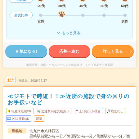
20代
30代
40代
50代
60代
男女比率
女性
男性
もっと見る
気になる!
応募へ進む
詳しく見る
派遣会社
日研トータルソーシング株式会社 メディカルケア事業部
未読
掲載日
2026/07/27
≪ジモトで時短！！≫近所の施設で身の回りの
お手伝いなど
職種未経験OK
交通費別途支給あり
土日祝日が休み
残業なし
WEB登録OK
派遣
北九州市八幡西区
勤務地
黒崎駅前駅から---分／陣原駅から---分／熊西駅から---分／西