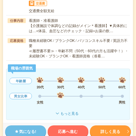
交通費
交通費全額支給
看護師・准看護師
仕事内容
【介護施設で体調などの記録がメイン＊看護師】▼具体的に
は…○体温、血圧などのチェック・記録○お薬の飲…
職種未経験OK / ブランクOK / パソコンスキル不要 / 英語力不
応募資格
要
≪履歴書不要≫・年齢不問（50代・60代の方も活躍中！）・
未経験OK・ブランクOK・看護師資格（准看…
職場の雰囲気
年齢層
20代
30代
40代
50代
60代
男女比率
女性
男性
もっと見る
気になる!
応募へ進む
詳しく見る