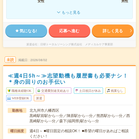
女性
男性
もっと見る
気になる!
応募へ進む
詳しく見る
派遣会社
日研トータルソーシング株式会社 メディカルケア事業部
未読
掲載日
2026/08/02
≪週4日5h～≫志望動機も履歴書も必要ナシ！
＊身の回りのお手伝い
職種未経験OK
交通費別途支給あり
土日祝日が休み
残業なし
WEB登録OK
派遣
北九州市八幡西区
勤務地
黒崎駅前駅から---分／陣原駅から---分／熊西駅から---分／西
黒崎駅から---分／森下(福岡県)駅から---分
週4日～ ■曜日固定の相談OK！ ■希望の曜日があればご相談
曜日頻度
ください！