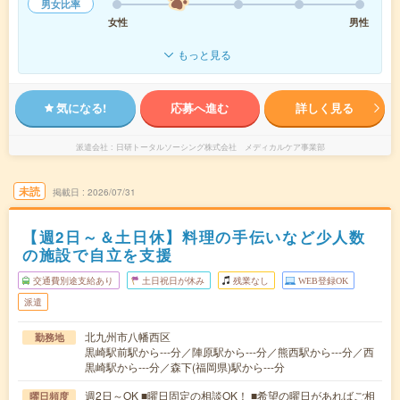
男女比率
女性
男性
もっと見る
気になる!
応募へ進む
詳しく見る
派遣会社
日研トータルソーシング株式会社 メディカルケア事業部
未読
掲載日
2026/07/31
【週2日～＆土日休】料理の手伝いなど少人数
の施設で自立を支援
交通費別途支給あり
土日祝日が休み
残業なし
WEB登録OK
派遣
北九州市八幡西区
勤務地
黒崎駅前駅から---分／陣原駅から---分／熊西駅から---分／西
黒崎駅から---分／森下(福岡県)駅から---分
週2日～OK ■曜日固定の相談OK！ ■希望の曜日があればご相
曜日頻度