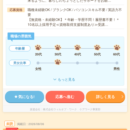
来るように、暮らしのちょっとしたサポートをお願…
職種未経験OK / ブランクOK / パソコンスキル不要 / 英語力不
応募資格
要
【無資格・未経験OK】＊年齢・学歴不問！履歴書不要！＊
10名以上採用予定≪資格取得支援制度あり≫受講…
職場の雰囲気
年齢層
20代
30代
40代
50代
60代
男女比率
女性
男性
もっと見る
気になる!
応募へ進む
詳しく見る
派遣会社
株式会社ウィルオブ・ワーク ケアワーク事業部
未読
掲載日
2026/08/06