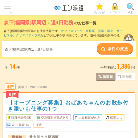
メニュー
気になる!
ログイン
検索
森下(福岡県)駅周辺
×
週4日勤務
のお仕事一覧
森下(福岡県)駅の派遣のお仕事情報です。
オフィスワーク・事務系
、
営業・販売・サー
ビス系
、
クリエイティブ系
などのお仕事を取り揃えています。週4日勤務の条件の他
に、
交通費別途支給あり
、
職種未経験OK
、
友だちと一緒の応募OK
などのこだわり条
件も取り揃えています。
条件の変更
森下(福岡県)駅周辺 / 週4日勤務
14
1,386
全
件
平均時給:
円
時給順
新着順
未読
掲載日
2026/08/08
NEW
【オープニング募集】おばあちゃんのお散歩付
き添いも仕事の1つ
職種未経験OK
交通費別途支給あり
土日祝日が休み
残業なし
WEB登録OK
派遣
北九州市八幡西区
勤務地