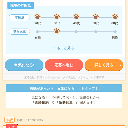
職場の雰囲気
年齢層
20代
30代
40代
50代
60代
男女比率
女性
男性
もっと見る
気になる!
応募へ進む
詳しく見る
派遣会社
日研トータルソーシング株式会社 メディカルケア事業部
興味があったら「★気になる！」をタップ！
「気になる！」を押しておくと、派遣会社から
「面談確約」
や
「応募歓迎」
が届きます！
未読
掲載日
2026/08/07
NEW