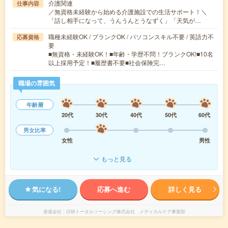
介護関連
仕事内容
／無資格未経験から始める介護施設での生活サポート！＼
「話し相手になって、うんうんとうなずく」「天気が…
職種未経験OK / ブランクOK / パソコンスキル不要 / 英語力不
応募資格
要
■無資格・未経験OK！■年齢・学歴不問！ブランクOK!■10名
以上採用予定！■履歴書不要■社会保険完…
職場の雰囲気
年齢層
20代
30代
40代
50代
60代
男女比率
女性
男性
もっと見る
気になる!
応募へ進む
詳しく見る
派遣会社
日研トータルソーシング株式会社 メディカルケア事業部