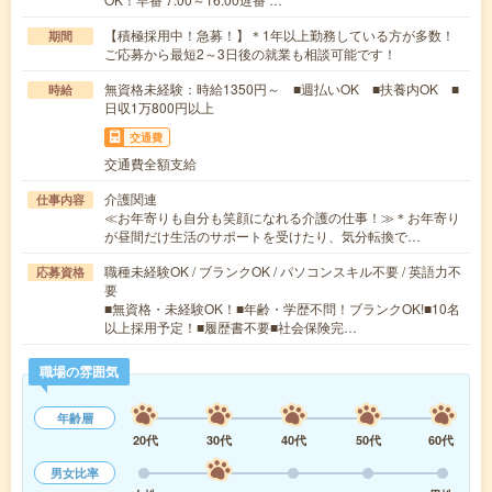
【積極採用中！急募！】＊1年以上勤務している方が多数！
期間
ご応募から最短2～3日後の就業も相談可能です！
無資格未経験：時給1350円～ ■週払いOK ■扶養内OK ■
時給
日収1万800円以上
交通費
交通費全額支給
介護関連
仕事内容
≪お年寄りも自分も笑顔になれる介護の仕事！≫＊お年寄り
が昼間だけ生活のサポートを受けたり、気分転換で…
職種未経験OK / ブランクOK / パソコンスキル不要 / 英語力不
応募資格
要
■無資格・未経験OK！■年齢・学歴不問！ブランクOK!■10名
以上採用予定！■履歴書不要■社会保険完…
職場の雰囲気
年齢層
20代
30代
40代
50代
60代
男女比率