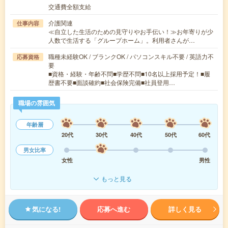
交通費全額支給
介護関連
仕事内容
≪自立した生活のための見守りやお手伝い！≫お年寄りが少
人数で生活する「グループホーム」。利用者さんが…
職種未経験OK / ブランクOK / パソコンスキル不要 / 英語力不
応募資格
要
■資格・経験・年齢不問■学歴不問■10名以上採用予定！■履
歴書不要■面談確約■社会保険完備■社員登用…
職場の雰囲気
年齢層
20代
30代
40代
50代
60代
男女比率
女性
男性
もっと見る
気になる!
応募へ進む
詳しく見る