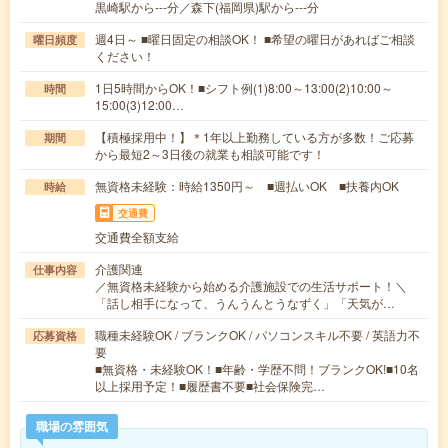
黒崎駅から---分／森下(福岡県)駅から---分
週4日～ ■曜日固定の相談OK！ ■希望の曜日があればご相談
曜日頻度
ください！
1日5時間からOK！■シフト例(1)8:00～13:00(2)10:00～
時間
15:00(3)12:00…
【積極採用中！】＊1年以上勤務している方が多数！ご応募
期間
から最短2～3日後の就業も相談可能です！
無資格未経験：時給1350円～ ■週払いOK ■扶養内OK
時給
交通費
交通費全額支給
介護関連
仕事内容
／無資格未経験から始める介護施設での生活サポート！＼
「話し相手になって、うんうんとうなずく」「天気が…
職種未経験OK / ブランクOK / パソコンスキル不要 / 英語力不
応募資格
要
■無資格・未経験OK！■年齢・学歴不問！ブランクOK!■10名
以上採用予定！■履歴書不要■社会保険完…
職場の雰囲気