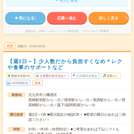
気になる!
応募へ進む
詳しく見る
派遣会社
日研トータルソーシング株式会社 メディカルケア事業部
未読
掲載日
2026/08/03
【週2日～】少人数だから負担すくなめ＊レク
や食事のサポートなど
職種未経験OK
交通費別途支給あり
土日祝日が休み
残業なし
WEB登録OK
派遣
北九州市八幡西区
勤務地
黒崎駅前駅から---分／陣原駅から---分／熊西駅から---分／西
黒崎駅から---分／森下(福岡県)駅から---分
週2日～OK ■曜日固定の相談OK！ ■希望の曜日があればご相
曜日頻度
談ください！
9:00～18:00（休憩60分）■ご希望があれば下記シフトも
時間
OK！早番 7:00～16:00遅番 …