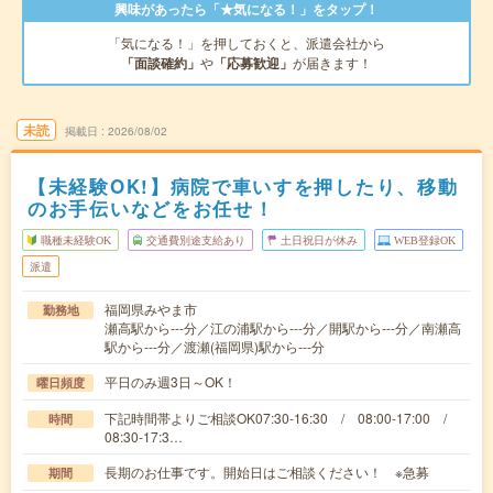
興味があったら「★気になる！」をタップ！
「気になる！」を押しておくと、派遣会社から
「面談確約」
や
「応募歓迎」
が届きます！
未読
掲載日
2026/08/02
【未経験OK!】病院で車いすを押したり、移動
のお手伝いなどをお任せ！
職種未経験OK
交通費別途支給あり
土日祝日が休み
WEB登録OK
派遣
福岡県みやま市
勤務地
瀬高駅から---分／江の浦駅から---分／開駅から---分／南瀬高
駅から---分／渡瀬(福岡県)駅から---分
平日のみ週3日～OK！
曜日頻度
下記時間帯よりご相談OK07:30-16:30 / 08:00-17:00 /
時間
08:30-17:3…
長期のお仕事です。開始日はご相談ください！ ※急募
期間