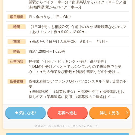
開駅からバイク・車---分／南瀬高駅からバイク・車---分／渡
瀬(福岡県)駅からバイク・車---分
月～金のうち、1日～OK！
曜日頻度
【1日3時間～も相談OK!】午前中のみや18時以降などのシフ
時間
トあり！シフト例▼9:00～12:00▼…
▼働きたい1日だけの単発OK ＃8月～ ＃9月～
期間
時給1,200円～1,625円
時給
軽作業（仕分け・ピッキング・検品、商品管理）
仕事内容
＼DMの仕分け／＜とってもシンプルなので未経験でも安
心！＞▼封入作業及び梱包▼雑誌や書籍などの仕分け…
職種未経験OK / ブランクOK / パソコンスキル不要 / 英語力不
応募資格
要
▼未経験OK！（副業歓迎☆）▼高校生不可▼携帯電話をお
持ちの方（業務連絡に使用）※応募後のご連絡はメ…
気になる!
応募へ進む
詳しく見る
派遣会社
株式会社バイトレ（キャムコムグループ）