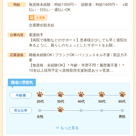
無資格未経験：時給1350円～ 経験者：時給1400円～ ※前
時給
払い・日払い・週払いOK
交通費
交通費全額支給
看護助手
仕事内容
【病院で移動などのサポート】患者様が少しでも早く退院出
来るように、暮らしのちょっとしたサポートをお願…
職種未経験OK / ブランクOK / パソコンスキル不要 / 英語力不
応募資格
要
【無資格・未経験OK】＊年齢・学歴不問！履歴書不要！＊
10名以上採用予定≪資格取得支援制度あり≫受講…
職場の雰囲気
年齢層
20代
30代
40代
50代
60代
男女比率
女性
男性
もっと見る