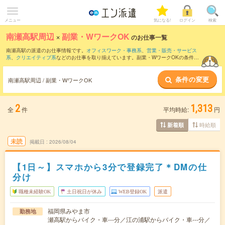
メニュー
気になる!
ログイン
検索
南瀬高駅周辺
×
副業・WワークOK
のお仕事一覧
南瀬高駅の派遣のお仕事情報です。
オフィスワーク・事務系
、
営業・販売・サービス
系
、
クリエイティブ系
などのお仕事を取り揃えています。副業・WワークOKの条件の
他に、
交通費別途支給あり
、
職種未経験OK
、
友だちと一緒の応募OK
などのこだわり
条件も取り揃えています。
条件の変更
南瀬高駅周辺 / 副業・WワークOK
2
1,313
全
件
平均時給:
円
時給順
新着順
未読
掲載日
2026/08/04
【1日～】スマホから3分で登録完了＊DMの仕
分け
職種未経験OK
土日祝日が休み
WEB登録OK
派遣
福岡県みやま市
勤務地
瀬高駅からバイク・車---分／江の浦駅からバイク・車---分／