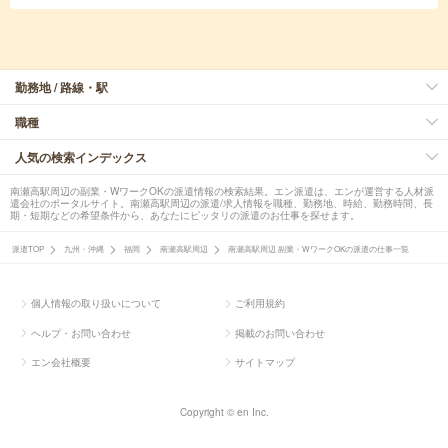
勤務地 / 路線・駅
職種
人気の検索インデックス
南瀬高駅周辺の副業・WワークOKの派遣情報の検索結果。エン派遣は、エンが運営する人材派
遣会社のポータルサイト。南瀬高駅周辺の派遣/求人情報を職種、勤務地、時給、勤務時間、長
期・短期などの希望条件から、あなたにピッタリの派遣のお仕事を探せます。
派遣TOP
九州・沖縄
福岡
南瀬高駅周辺
南瀬高駅周辺 副業・WワークOKの派遣の仕事一覧
個人情報の取り扱いについて
ご利用規約
ヘルプ・お問い合わせ
掲載のお問い合わせ
エン会社概要
サイトマップ
Copyright © en Inc.