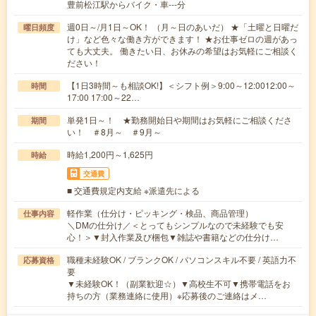
豊前松江駅からバイク・車---分
週0日～/月1日～OK！ （月～日のあいだ） ★「土曜と日曜だ
曜日頻度
け」など色々な働き方ができます！ ★お仕事ゼロの週があっ
ても大丈夫。 働きたい日、お休みの希望はお気軽にご相談く
ださい！
【1日3時間～も相談OK!】＜シフト例＞9:00～12:0012:00～
時間
17:00 17:00～22…
単発1日～！ ★勤務開始日や期間はお気軽にご相談くださ
期間
い！ ＃8月～ ＃9月～
時給1,200円～1,625円
時給
交通費
■ 交通費規定内支給 ※派遣先による
軽作業（仕分け・ピッキング・検品、商品管理）
仕事内容
＼DMの仕分け／＜とってもシンプルなので未経験でも安
心！＞▼封入作業及び梱包▼雑誌や書籍などの仕分け…
職種未経験OK / ブランクOK / パソコンスキル不要 / 英語力不
応募資格
要
▼未経験OK！（副業歓迎☆）▼高校生不可▼携帯電話をお
持ちの方（業務連絡に使用）※応募後のご連絡はメ…