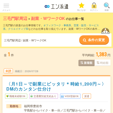
メニュー
気になる!
ログイン
検索
三毛門駅周辺
×
副業・WワークOK
のお仕事一覧
三毛門駅の派遣のお仕事情報です。
オフィスワーク・事務系
、
営業・販売・サービス
系
、
クリエイティブ系
などのお仕事を取り揃えています。副業・WワークOKの条件の
他に、
交通費別途支給あり
、
職種未経験OK
、
友だちと一緒の応募OK
などのこだわり
条件も取り揃えています。
条件の変更
三毛門駅周辺 / 副業・WワークOK
1
1,383
全
件
平均時給:
円
時給順
新着順
未読
掲載日
2026/07/28
〈月1日～で副業にピッタリ＊時給1,200円～〉
DMのカンタン仕分け
職種未経験OK
交通費別途支給あり
WEB登録OK
派遣
福岡県豊前市
勤務地
宇島駅からバイク・車---分／三毛門駅からバイク・車---分／