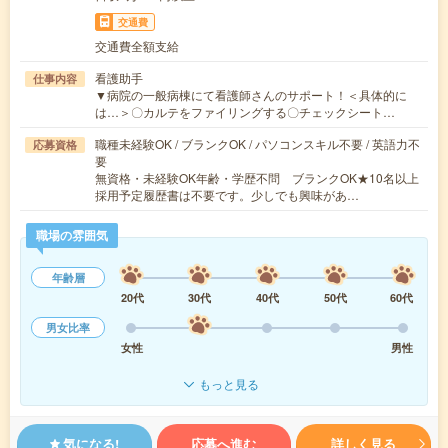
交通費
交通費全額支給
看護助手
仕事内容
▼病院の一般病棟にて看護師さんのサポート！＜具体的に
は…＞〇カルテをファイリングする〇チェックシート…
職種未経験OK / ブランクOK / パソコンスキル不要 / 英語力不
応募資格
要
無資格・未経験OK年齢・学歴不問 ブランクOK★10名以上
採用予定履歴書は不要です。少しでも興味があ…
職場の雰囲気
年齢層
20代
30代
40代
50代
60代
男女比率
女性
男性
もっと見る
気になる!
応募へ進む
詳しく見る