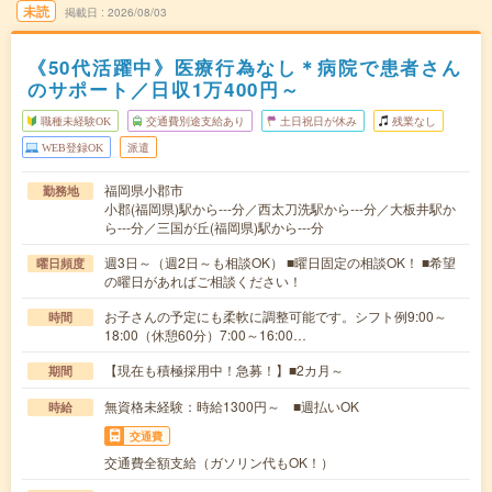
未読
掲載日
2026/08/03
《50代活躍中》医療行為なし＊病院で患者さん
のサポート／日収1万400円～
職種未経験OK
交通費別途支給あり
土日祝日が休み
残業なし
WEB登録OK
派遣
福岡県小郡市
勤務地
小郡(福岡県)駅から---分／西太刀洗駅から---分／大板井駅か
ら---分／三国が丘(福岡県)駅から---分
週3日～（週2日～も相談OK） ■曜日固定の相談OK！ ■希望
曜日頻度
の曜日があればご相談ください！
お子さんの予定にも柔軟に調整可能です。シフト例9:00～
時間
18:00（休憩60分）7:00～16:00…
【現在も積極採用中！急募！】■2カ月～
期間
無資格未経験：時給1300円～ ■週払いOK
時給
交通費
交通費全額支給（ガソリン代もOK！）