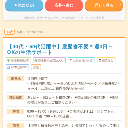
気になる!
応募へ進む
詳しく見る
派遣会社
日研トータルソーシング株式会社 メディカルケア事業部
未読
掲載日
2026/07/27
【40代・50代活躍中】履歴書不要＊週3日～
OKの生活サポート
職種未経験OK
交通費別途支給あり
土日祝日が休み
残業なし
WEB登録OK
派遣
福岡県小郡市
勤務地
小郡(福岡県)駅から---分／西太刀洗駅から---分／大板井駅か
ら---分／三国が丘(福岡県)駅から---分
週3日～（週2日～も相談OK） ■曜日固定の相談OK！ ■希望
曜日頻度
の曜日があればご相談ください！
9:00～18:00（休憩60分）■ご希望があれば下記シフトも
時間
OK！早番 7:00～16:00遅番 …
【現在も積極採用中！急募！】長期でじっくり安心して働け
期間