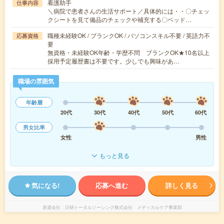
看護助手
仕事内容
＼病院で患者さんの生活サポート／具体的には・・〇チェッ
クシートを見て備品のチェックや補充する〇ベッド…
職種未経験OK / ブランクOK / パソコンスキル不要 / 英語力不
応募資格
要
無資格・未経験OK年齢・学歴不問 ブランクOK★10名以上
採用予定履歴書は不要です。少しでも興味があ…
職場の雰囲気
年齢層
20代
30代
40代
50代
60代
男女比率
女性
男性
もっと見る
気になる!
応募へ進む
詳しく見る
派遣会社
日研トータルソーシング株式会社 メディカルケア事業部