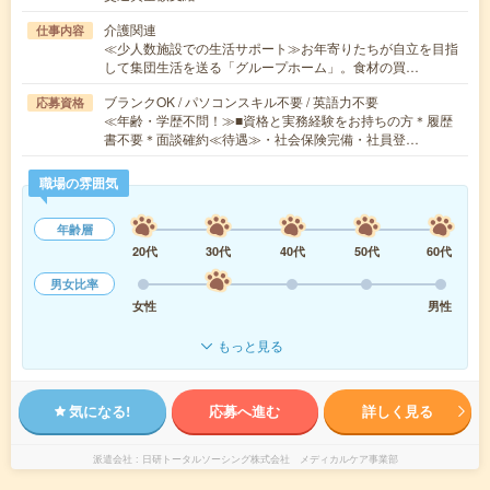
介護関連
仕事内容
≪少人数施設での生活サポート≫お年寄りたちが自立を目指
して集団生活を送る「グループホーム」。食材の買…
ブランクOK / パソコンスキル不要 / 英語力不要
応募資格
≪年齢・学歴不問！≫■資格と実務経験をお持ちの方＊履歴
書不要＊面談確約≪待遇≫・社会保険完備・社員登…
職場の雰囲気
年齢層
20代
30代
40代
50代
60代
男女比率
女性
男性
もっと見る
気になる!
応募へ進む
詳しく見る
派遣会社
日研トータルソーシング株式会社 メディカルケア事業部