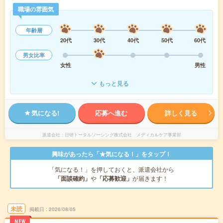
職場の雰囲気
年齢層
20代
30代
40代
50代
60代
男女比率
女性
男性
もっと見る
気になる!
応募へ進む
詳しく見る
派遣会社
日研トータルソーシング株式会社 メディカルケア事業部
興味があったら「★気になる！」をタップ！
「気になる！」を押しておくと、派遣会社から
「面談確約」
や
「応募歓迎」
が届きます！
未読
掲載日
2026/08/05
NEW