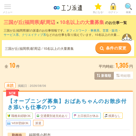
メニュー
気になる!
ログイン
検索
三国が丘(福岡県)駅周辺
×
10名以上の大量募集
のお仕事一覧
三国が丘(福岡県)駅の派遣のお仕事情報です。
オフィスワーク・事務系
、
営業・販売・
サービス系
、
クリエイティブ系
などのお仕事を取り揃えています。10名以上の大量募
集の条件の他に、
交通費別途支給あり
、
職種未経験OK
、
友だちと一緒の応募OK
など
のこだわり条件も取り揃えています。
条件の変更
三国が丘(福岡県)駅周辺 / 10名以上の大量募集
10
1,305
全
件
平均時給:
円
時給順
新着順
未読
掲載日
2026/08/06
NEW
【オープニング募集】おばあちゃんのお散歩付
き添いも仕事の1つ
職種未経験OK
交通費別途支給あり
土日祝日が休み
残業なし
WEB登録OK
派遣
福岡県小郡市
勤務地