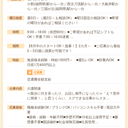
小郡(福岡県)駅から---分／西太刀洗駅から---分／大板井駅か
ら---分／三国が丘(福岡県)駅から---分
週3日～（週2日～も相談OK） ■曜日固定の相談OK！ ■希望
曜日頻度
の曜日があればご相談ください！
9:00～18:00（休憩60分）■ご希望があれば下記シフトも
時間
OK！早番 7:00～16:00遅番 …
【8月中のスタートOK！急募！】2カ月～ ■ご応募から最短
期間
2～3日後に就業が可能です！
無資格未経験：時給1300円～ ■週払いOK ■扶養内OK ■
時給
日収1万400円以上
交通費
交通費全額支給
介護関連
仕事内容
≪散歩に付き添ったり、お話し相手になったり≫「え？意外
に簡単！」と思うくらい、スグできる仕事からスタ…
職種未経験OK / ブランクOK / パソコンスキル不要 / 英語力不
応募資格
要
■資格・経験・年齢不問■学歴不問■10名以上採用予定！■履
歴書不要■面談確約■社会保険完備■社員登用…