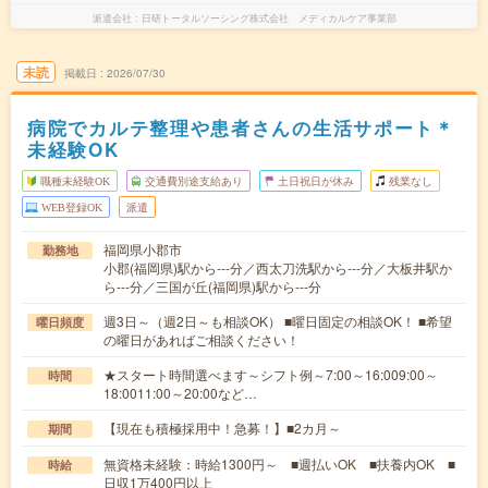
派遣会社
日研トータルソーシング株式会社 メディカルケア事業部
未読
掲載日
2026/07/30
病院でカルテ整理や患者さんの生活サポート＊
未経験OK
職種未経験OK
交通費別途支給あり
土日祝日が休み
残業なし
WEB登録OK
派遣
福岡県小郡市
勤務地
小郡(福岡県)駅から---分／西太刀洗駅から---分／大板井駅か
ら---分／三国が丘(福岡県)駅から---分
週3日～（週2日～も相談OK） ■曜日固定の相談OK！ ■希望
曜日頻度
の曜日があればご相談ください！
★スタート時間選べます～シフト例～7:00～16:009:00～
時間
18:0011:00～20:00など…
【現在も積極採用中！急募！】■2カ月～
期間
無資格未経験：時給1300円～ ■週払いOK ■扶養内OK ■
時給
日収1万400円以上