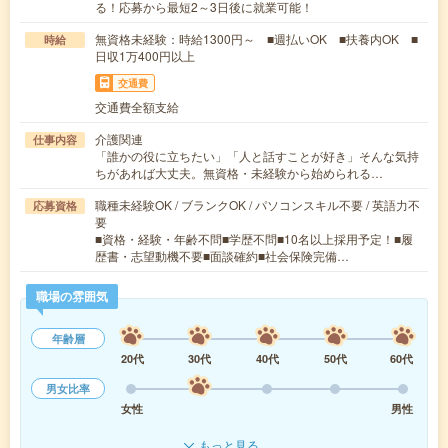
る！応募から最短2～3日後に就業可能！
無資格未経験：時給1300円～ ■週払いOK ■扶養内OK ■
時給
日収1万400円以上
交通費
交通費全額支給
介護関連
仕事内容
「誰かの役に立ちたい」「人と話すことが好き」そんな気持
ちがあれば大丈夫。無資格・未経験から始められる…
職種未経験OK / ブランクOK / パソコンスキル不要 / 英語力不
応募資格
要
■資格・経験・年齢不問■学歴不問■10名以上採用予定！■履
歴書・志望動機不要■面談確約■社会保険完備…
職場の雰囲気
年齢層
20代
30代
40代
50代
60代
男女比率
女性
男性
もっと見る