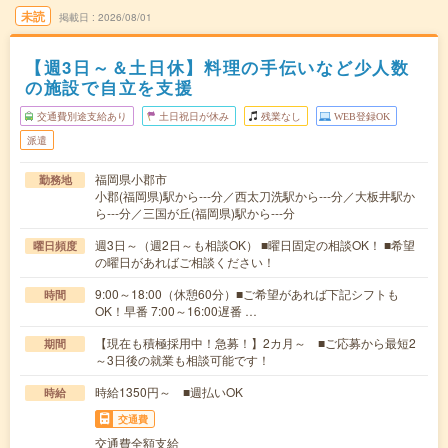
未読
掲載日
2026/08/01
【週3日～＆土日休】料理の手伝いなど少人数
の施設で自立を支援
交通費別途支給あり
土日祝日が休み
残業なし
WEB登録OK
派遣
福岡県小郡市
勤務地
小郡(福岡県)駅から---分／西太刀洗駅から---分／大板井駅か
ら---分／三国が丘(福岡県)駅から---分
週3日～（週2日～も相談OK） ■曜日固定の相談OK！ ■希望
曜日頻度
の曜日があればご相談ください！
9:00～18:00（休憩60分）■ご希望があれば下記シフトも
時間
OK！早番 7:00～16:00遅番 …
【現在も積極採用中！急募！】2カ月～ ■ご応募から最短2
期間
～3日後の就業も相談可能です！
時給1350円～ ■週払いOK
時給
交通費
交通費全額支給