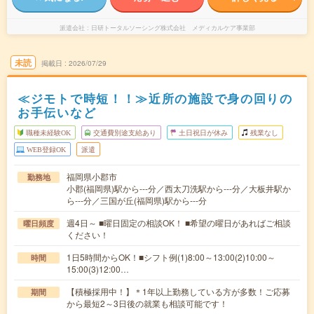
派遣会社
日研トータルソーシング株式会社 メディカルケア事業部
未読
掲載日
2026/07/29
≪ジモトで時短！！≫近所の施設で身の回りの
お手伝いなど
職種未経験OK
交通費別途支給あり
土日祝日が休み
残業なし
WEB登録OK
派遣
福岡県小郡市
勤務地
小郡(福岡県)駅から---分／西太刀洗駅から---分／大板井駅か
ら---分／三国が丘(福岡県)駅から---分
週4日～ ■曜日固定の相談OK！ ■希望の曜日があればご相談
曜日頻度
ください！
1日5時間からOK！■シフト例(1)8:00～13:00(2)10:00～
時間
15:00(3)12:00…
【積極採用中！】＊1年以上勤務している方が多数！ご応募
期間
から最短2～3日後の就業も相談可能です！