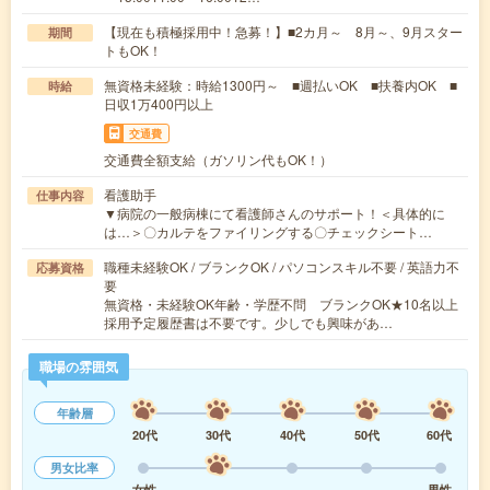
【現在も積極採用中！急募！】■2カ月～ 8月～、9月スター
期間
トもOK！
無資格未経験：時給1300円～ ■週払いOK ■扶養内OK ■
時給
日収1万400円以上
交通費
交通費全額支給（ガソリン代もOK！）
看護助手
仕事内容
▼病院の一般病棟にて看護師さんのサポート！＜具体的に
は…＞〇カルテをファイリングする〇チェックシート…
職種未経験OK / ブランクOK / パソコンスキル不要 / 英語力不
応募資格
要
無資格・未経験OK年齢・学歴不問 ブランクOK★10名以上
採用予定履歴書は不要です。少しでも興味があ…
職場の雰囲気
年齢層
20代
30代
40代
50代
60代
男女比率
女性
男性