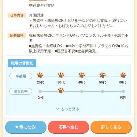
交通費全額支給
介護関連
仕事内容
＜無資格・未経験OK！お話相手などの生活支援＞ 施設にい
るおじいちゃん・おばあちゃんのお話し相手など…
職種未経験OK / ブランクOK / パソコンスキル不要 / 英語力不
応募資格
要
■無資格・未経験OK！■年齢・学歴不問！ブランクOK!■10名
以上採用予定！■履歴書不要■社会保険完…
職場の雰囲気
年齢層
20代
30代
40代
50代
60代
男女比率
女性
男性
もっと見る
気になる!
応募へ進む
詳しく見る