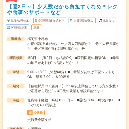
【週3日～】少人数だから負担すくなめ＊レク
や食事のサポートなど
職種未経験OK
交通費別途支給あり
土日祝日が休み
残業なし
WEB登録OK
派遣
福岡県小郡市
勤務地
小郡(福岡県)駅から---分／西太刀洗駅から---分／大板井駅か
ら---分／三国が丘(福岡県)駅から---分
週3日～（週2日～も相談OK） ■曜日固定の相談OK！ ■希望
曜日頻度
の曜日があればご相談ください！
9:00～18:00（休憩60分）■ご希望があれば下記シフトも
時間
OK！早番 7:00～16:00遅番 …
【積極採用中！急募！】＊1年以上勤務している方が多数！
期間
ご応募から最短2～3日後の就業も相談可能です！
無資格未経験：時給1300円～ ■週払いOK ■扶養内OK ■
時給
日収1万400円以上
交通費
交通費全額支給
介護関連
仕事内容