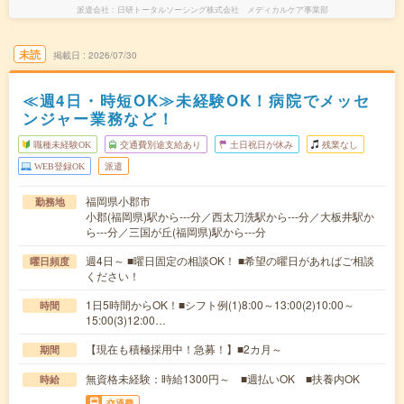
派遣会社
日研トータルソーシング株式会社 メディカルケア事業部
未読
掲載日
2026/07/30
≪週4日・時短OK≫未経験OK！病院でメッセ
ンジャー業務など！
職種未経験OK
交通費別途支給あり
土日祝日が休み
残業なし
WEB登録OK
派遣
福岡県小郡市
勤務地
小郡(福岡県)駅から---分／西太刀洗駅から---分／大板井駅か
ら---分／三国が丘(福岡県)駅から---分
週4日～ ■曜日固定の相談OK！ ■希望の曜日があればご相談
曜日頻度
ください！
1日5時間からOK！■シフト例(1)8:00～13:00(2)10:00～
時間
15:00(3)12:00…
【現在も積極採用中！急募！】■2カ月～
期間
無資格未経験：時給1300円～ ■週払いOK ■扶養内OK
時給
交通費