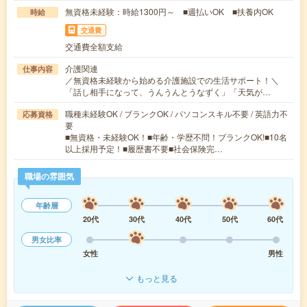
無資格未経験：時給1300円～ ■週払いOK ■扶養内OK
時給
交通費
交通費全額支給
介護関連
仕事内容
／無資格未経験から始める介護施設での生活サポート！＼
「話し相手になって、うんうんとうなずく」「天気が…
職種未経験OK / ブランクOK / パソコンスキル不要 / 英語力不
応募資格
要
■無資格・未経験OK！■年齢・学歴不問！ブランクOK!■10名
以上採用予定！■履歴書不要■社会保険完…
職場の雰囲気
年齢層
20代
30代
40代
50代
60代
男女比率
女性
男性
もっと見る