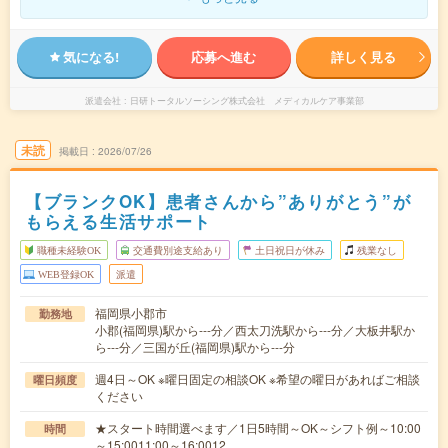
気になる!
応募へ進む
詳しく見る
派遣会社
日研トータルソーシング株式会社 メディカルケア事業部
未読
掲載日
2026/07/26
【ブランクOK】患者さんから”ありがとう”が
もらえる生活サポート
職種未経験OK
交通費別途支給あり
土日祝日が休み
残業なし
WEB登録OK
派遣
福岡県小郡市
勤務地
小郡(福岡県)駅から---分／西太刀洗駅から---分／大板井駅か
ら---分／三国が丘(福岡県)駅から---分
週4日～OK ※曜日固定の相談OK ※希望の曜日があればご相談
曜日頻度
ください
★スタート時間選べます／1日5時間～OK～シフト例～10:00
時間
～15:0011:00～16:0012…