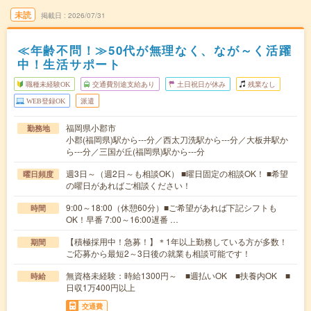
未読
掲載日
2026/07/31
≪年齢不問！≫50代が無理なく、なが～く活躍
中！生活サポート
職種未経験OK
交通費別途支給あり
土日祝日が休み
残業なし
WEB登録OK
派遣
福岡県小郡市
勤務地
小郡(福岡県)駅から---分／西太刀洗駅から---分／大板井駅か
ら---分／三国が丘(福岡県)駅から---分
週3日～（週2日～も相談OK） ■曜日固定の相談OK！ ■希望
曜日頻度
の曜日があればご相談ください！
9:00～18:00（休憩60分）■ご希望があれば下記シフトも
時間
OK！早番 7:00～16:00遅番 …
【積極採用中！急募！】＊1年以上勤務している方が多数！
期間
ご応募から最短2～3日後の就業も相談可能です！
無資格未経験：時給1300円～ ■週払いOK ■扶養内OK ■
時給
日収1万400円以上
交通費