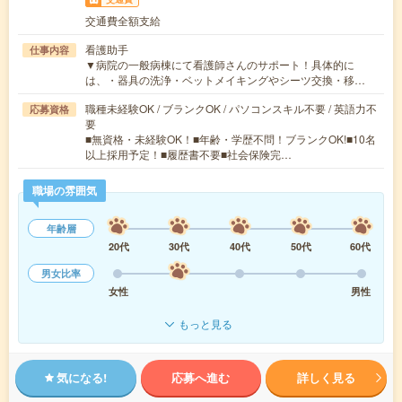
交通費全額支給
看護助手
仕事内容
▼病院の一般病棟にて看護師さんのサポート！具体的に
は、・器具の洗浄・ベットメイキングやシーツ交換・移…
職種未経験OK / ブランクOK / パソコンスキル不要 / 英語力不
応募資格
要
■無資格・未経験OK！■年齢・学歴不問！ブランクOK!■10名
以上採用予定！■履歴書不要■社会保険完…
職場の雰囲気
年齢層
20代
30代
40代
50代
60代
男女比率
女性
男性
もっと見る
気になる!
応募へ進む
詳しく見る