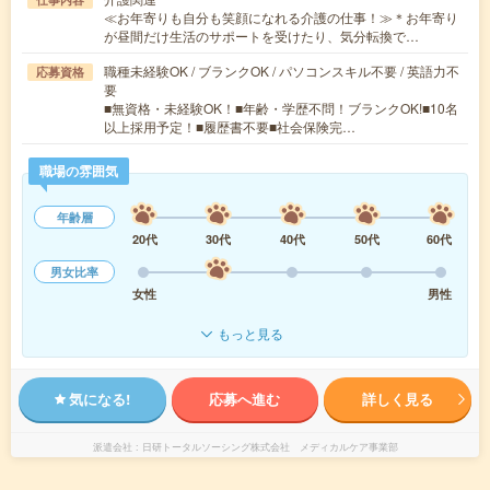
≪お年寄りも自分も笑顔になれる介護の仕事！≫＊お年寄り
が昼間だけ生活のサポートを受けたり、気分転換で…
職種未経験OK / ブランクOK / パソコンスキル不要 / 英語力不
応募資格
要
■無資格・未経験OK！■年齢・学歴不問！ブランクOK!■10名
以上採用予定！■履歴書不要■社会保険完…
職場の雰囲気
年齢層
20代
30代
40代
50代
60代
男女比率
女性
男性
もっと見る
気になる!
応募へ進む
詳しく見る
派遣会社
日研トータルソーシング株式会社 メディカルケア事業部