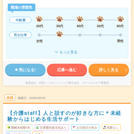
職場の雰囲気
年齢層
20代
30代
40代
50代
60代
男女比率
女性
男性
もっと見る
気になる!
応募へ進む
詳しく見る
派遣会社
日研トータルソーシング株式会社 メディカルケア事業部
未読
掲載日
2026/08/03
【介護staff】人と話すのが好きな方に＊未経
験からはじめる生活サポート
職種未経験OK
交通費別途支給あり
土日祝日が休み
残業なし