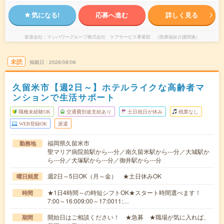
気になる!
応募へ進む
詳しく見る
派遣会社
マンパワーグループ株式会社 ケアサービス事業部 （医療福祉介護関連）
未読
掲載日
2026/08/06
久留米市【週2日～】ホテルライクな高齢者マ
ンションで生活サポート
職種未経験OK
交通費別途支給あり
土日祝日が休み
残業なし
WEB登録OK
派遣
福岡県久留米市
勤務地
聖マリア病院前駅から---分／南久留米駅から---分／大城駅か
ら---分／犬塚駅から---分／御井駅から---分
週2日～5日OK（月～金） ★土日休みOK
曜日頻度
★1日4時間～の時短シフトOK★スタート時間選べます！
時間
7:00～16:009:00～17:0011:…
開始日はご相談ください！ ★急募 ★職場が気に入れば、
期間