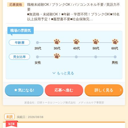
職種未経験OK / ブランクOK / パソコンスキル不要 / 英語力不
応募資格
要
■無資格・未経験OK！■年齢・学歴不問！ブランクOK!■10名
以上採用予定！■履歴書不要■社会保険完…
職場の雰囲気
年齢層
20代
30代
40代
50代
60代
男女比率
女性
男性
もっと見る
気になる!
応募へ進む
詳しく見る
派遣会社
日研トータルソーシング株式会社 メディカルケア事業部
未読
掲載日
2026/08/08
NEW