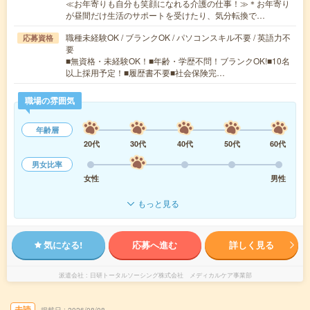
≪お年寄りも自分も笑顔になれる介護の仕事！≫＊お年寄り
が昼間だけ生活のサポートを受けたり、気分転換で…
職種未経験OK / ブランクOK / パソコンスキル不要 / 英語力不
応募資格
要
■無資格・未経験OK！■年齢・学歴不問！ブランクOK!■10名
以上採用予定！■履歴書不要■社会保険完…
職場の雰囲気
年齢層
20代
30代
40代
50代
60代
男女比率
女性
男性
もっと見る
気になる!
応募へ進む
詳しく見る
派遣会社
日研トータルソーシング株式会社 メディカルケア事業部
未読