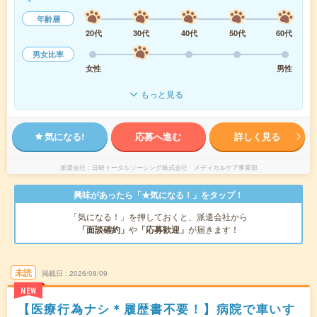
年齢層
20代
30代
40代
50代
60代
男女比率
女性
男性
もっと見る
気になる!
応募へ進む
詳しく見る
派遣会社
日研トータルソーシング株式会社 メディカルケア事業部
興味があったら「★気になる！」をタップ！
「気になる！」を押しておくと、派遣会社から
「面談確約」
や
「応募歓迎」
が届きます！
未読
掲載日
2026/08/09
NEW
【医療行為ナシ＊履歴書不要！】病院で車いす