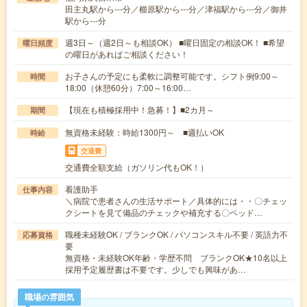
田主丸駅から---分／櫛原駅から---分／津福駅から---分／御井
駅から---分
週3日～（週2日～も相談OK） ■曜日固定の相談OK！ ■希望
曜日頻度
の曜日があればご相談ください！
お子さんの予定にも柔軟に調整可能です。シフト例9:00～
時間
18:00（休憩60分）7:00～16:00…
【現在も積極採用中！急募！】■2カ月～
期間
無資格未経験：時給1300円～ ■週払いOK
時給
交通費
交通費全額支給（ガソリン代もOK！）
看護助手
仕事内容
＼病院で患者さんの生活サポート／具体的には・・〇チェッ
クシートを見て備品のチェックや補充する〇ベッド…
職種未経験OK / ブランクOK / パソコンスキル不要 / 英語力不
応募資格
要
無資格・未経験OK年齢・学歴不問 ブランクOK★10名以上
採用予定履歴書は不要です。少しでも興味があ…
職場の雰囲気