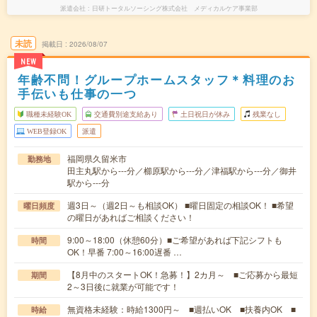
派遣会社
日研トータルソーシング株式会社 メディカルケア事業部
未読
掲載日
2026/08/07
NEW
年齢不問！グループホームスタッフ＊料理のお
手伝いも仕事の一つ
職種未経験OK
交通費別途支給あり
土日祝日が休み
残業なし
WEB登録OK
派遣
福岡県久留米市
勤務地
田主丸駅から---分／櫛原駅から---分／津福駅から---分／御井
駅から---分
週3日～（週2日～も相談OK） ■曜日固定の相談OK！ ■希望
曜日頻度
の曜日があればご相談ください！
9:00～18:00（休憩60分）■ご希望があれば下記シフトも
時間
OK！早番 7:00～16:00遅番 …
【8月中のスタートOK！急募！】2カ月～ ■ご応募から最短
期間
2～3日後に就業が可能です！
無資格未経験：時給1300円～ ■週払いOK ■扶養内OK ■
時給