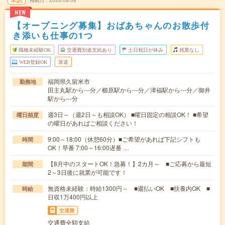
掲載日
2026/08/08
NEW
【オープニング募集】おばあちゃんのお散歩付
き添いも仕事の1つ
職種未経験OK
交通費別途支給あり
土日祝日が休み
残業なし
WEB登録OK
派遣
福岡県久留米市
勤務地
田主丸駅から---分／櫛原駅から---分／津福駅から---分／御井
駅から---分
週3日～（週2日～も相談OK） ■曜日固定の相談OK！ ■希望
曜日頻度
の曜日があればご相談ください！
9:00～18:00（休憩60分）■ご希望があれば下記シフトも
時間
OK！早番 7:00～16:00遅番 …
【8月中のスタートOK！急募！】2カ月～ ■ご応募から最短
期間
2～3日後に就業が可能です！
無資格未経験：時給1300円～ ■週払いOK ■扶養内OK ■
時給
日収1万400円以上
交通費
交通費全額支給