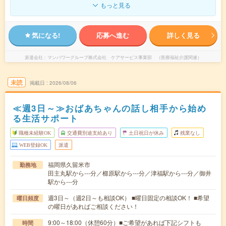
もっと見る
気になる!
応募へ進む
詳しく見る
派遣会社
マンパワーグループ株式会社 ケアサービス事業部 （医療福祉介護関連）
未読
掲載日
2026/08/06
≪週3日～≫おばあちゃんの話し相手から始め
る生活サポート
職種未経験OK
交通費別途支給あり
土日祝日が休み
残業なし
WEB登録OK
派遣
福岡県久留米市
勤務地
田主丸駅から---分／櫛原駅から---分／津福駅から---分／御井
駅から---分
週3日～（週2日～も相談OK） ■曜日固定の相談OK！ ■希望
曜日頻度
の曜日があればご相談ください！
9:00～18:00（休憩60分）■ご希望があれば下記シフトも
時間