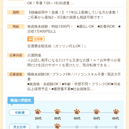
OK！早番 7:00～16:00遅番 …
【積極採用中！急募！】＊1年以上勤務している方が多数！
期間
ご応募から最短2～3日後の就業も相談可能です！
無資格未経験：時給1300円～ ■週払いOK ■扶養内OK ■
時給
日収1万400円以上
交通費
交通費全額支給（ガソリン代もOK！）
介護関連
仕事内容
≪お話し相手になるだけでも立派な介護！≫＊お年寄りが昼
間だけ生活のサポートを受けたり、気分転換できる…
職種未経験OK / ブランクOK / パソコンスキル不要 / 英語力不
応募資格
要
■無資格・未経験OK！■年齢・学歴不問！ブランクOK!■10名
以上採用予定！■履歴書不要■社会保険完…
職場の雰囲気
年齢層
20代
30代
40代
50代
60代
男女比率