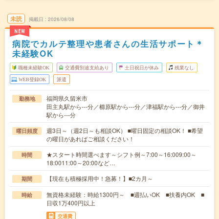
未読
掲載日
2026/08/08
NEW
病院でカルテ整理や患者さんの生活サポート＊
未経験OK
職種未経験OK
交通費別途支給あり
土日祝日が休み
残業なし
WEB登録OK
派遣
福岡県久留米市
勤務地
田主丸駅から---分／櫛原駅から---分／津福駅から---分／御井
駅から---分
週3日～（週2日～も相談OK） ■曜日固定の相談OK！ ■希望
曜日頻度
の曜日があればご相談ください！
★スタート時間選べます～シフト例～7:00～16:009:00～
時間
18:0011:00～20:00など…
【現在も積極採用中！急募！】■2カ月～
期間
無資格未経験：時給1300円～ ■週払いOK ■扶養内OK ■
時給
日収1万400円以上
交通費