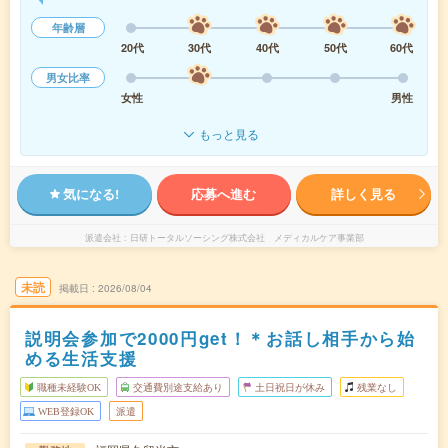
年齢層
20代
30代
40代
50代
60代
男女比率
女性
男性
もっと見る
気になる!
応募へ進む
詳しく見る
派遣会社
日研トータルソーシング株式会社 メディカルケア事業部
未読
掲載日
2026/08/04
説明会参加で2000円get！＊お話し相手から始
める生活支援
職種未経験OK
交通費別途支給あり
土日祝日が休み
残業なし
WEB登録OK
派遣