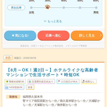
20代
30代
40代
50代
60代
男女比率
女性
男性
もっと見る
気になる!
応募へ進む
詳しく見る
派遣会社
日研トータルソーシング株式会社 メディカルケア事業部
未読
掲載日
2026/08/05
【8月～OK！週2日～】ホテルライクな高齢者
マンションで生活サポート＊時短OK
職種未経験OK
交通費別途支給あり
土日祝日が休み
残業なし
WEB登録OK
派遣
福岡県久留米市
勤務地
聖マリア病院前駅から---分／南久留米駅から---分／大城駅か
ら---分／犬塚駅から---分／御井駅から---分