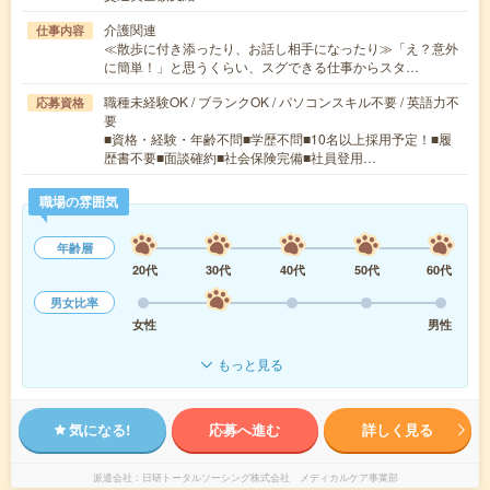
介護関連
仕事内容
≪散歩に付き添ったり、お話し相手になったり≫「え？意外
に簡単！」と思うくらい、スグできる仕事からスタ…
職種未経験OK / ブランクOK / パソコンスキル不要 / 英語力不
応募資格
要
■資格・経験・年齢不問■学歴不問■10名以上採用予定！■履
歴書不要■面談確約■社会保険完備■社員登用…
職場の雰囲気
年齢層
20代
30代
40代
50代
60代
男女比率
女性
男性
もっと見る
気になる!
応募へ進む
詳しく見る
派遣会社
日研トータルソーシング株式会社 メディカルケア事業部