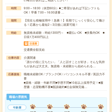
9:00～18:00（休憩60分）■ご希望があれば下記シフトも
時間
OK！早番 7:00～16:00遅番 …
【現在も積極採用中！急募！】長期でじっくり安心して働け
期間
る！応募から最短2～3日後に就業可能！
無資格未経験：時給1300円～ ■週払いOK ■扶養内OK ■
時給
日収1万400円以上
交通費
交通費全額支給
介護関連
仕事内容
「誰かの役に立ちたい」「人と話すことが好き」そんな気持
ちがあれば大丈夫。無資格・未経験から始められる…
職種未経験OK / ブランクOK / パソコンスキル不要 / 英語力不
応募資格
要
■資格・経験・年齢不問■学歴不問■10名以上採用予定！■履
歴書・志望動機不要■面談確約■社会保険完備…
職場の雰囲気
年齢層