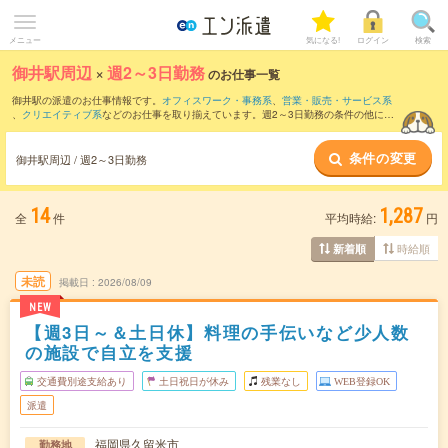
メニュー
気になる!
ログイン
検索
御井駅周辺
×
週2～3日勤務
のお仕事一覧
御井駅の派遣のお仕事情報です。
オフィスワーク・事務系
、
営業・販売・サービス系
、
クリエイティブ系
などのお仕事を取り揃えています。週2～3日勤務の条件の他に、
交通費別途支給あり
、
職種未経験OK
、
友だちと一緒の応募OK
などのこだわり条件も
取り揃えています。
条件の変更
御井駅周辺 / 週2～3日勤務
14
1,287
全
件
平均時給:
円
時給順
新着順
未読
掲載日
2026/08/09
NEW
【週3日～＆土日休】料理の手伝いなど少人数
の施設で自立を支援
交通費別途支給あり
土日祝日が休み
残業なし
WEB登録OK
派遣
福岡県久留米市
勤務地