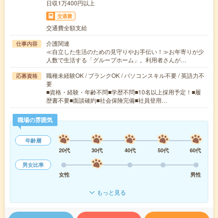
日収1万400円以上
交通費
交通費全額支給
介護関連
仕事内容
≪自立した生活のための見守りやお手伝い！≫お年寄りが少
人数で生活する「グループホーム」。利用者さんが…
職種未経験OK / ブランクOK / パソコンスキル不要 / 英語力不
応募資格
要
■資格・経験・年齢不問■学歴不問■10名以上採用予定！■履
歴書不要■面談確約■社会保険完備■社員登用…
職場の雰囲気
年齢層
20代
30代
40代
50代
60代
男女比率
女性
男性
もっと見る