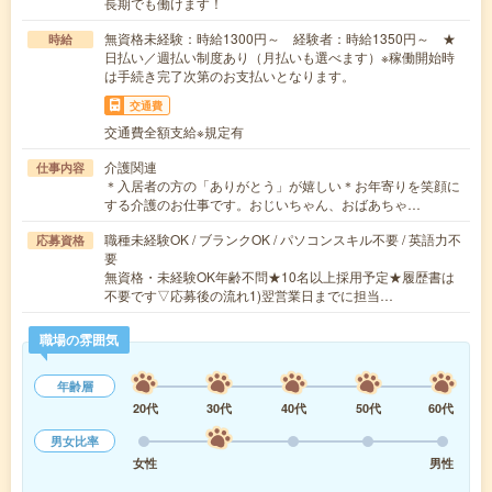
長期でも働けます！
無資格未経験：時給1300円～ 経験者：時給1350円～ ★
時給
日払い／週払い制度あり（月払いも選べます）※稼働開始時
は手続き完了次第のお支払いとなります。
交通費
交通費全額支給※規定有
介護関連
仕事内容
＊入居者の方の「ありがとう」が嬉しい＊お年寄りを笑顔に
する介護のお仕事です。おじいちゃん、おばあちゃ…
職種未経験OK / ブランクOK / パソコンスキル不要 / 英語力不
応募資格
要
無資格・未経験OK年齢不問★10名以上採用予定★履歴書は
不要です▽応募後の流れ1)翌営業日までに担当…
職場の雰囲気
年齢層
20代
30代
40代
50代
60代
男女比率
女性
男性