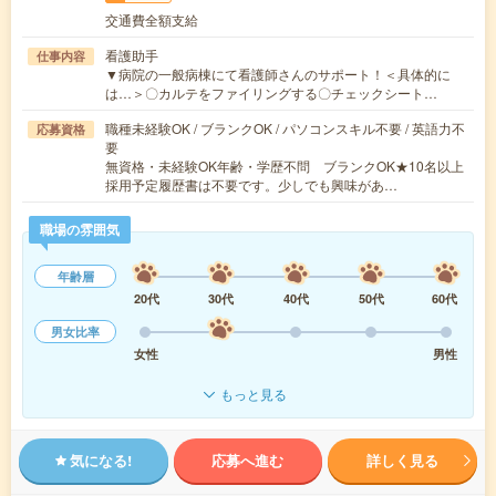
交通費全額支給
看護助手
仕事内容
▼病院の一般病棟にて看護師さんのサポート！＜具体的に
は…＞〇カルテをファイリングする〇チェックシート…
職種未経験OK / ブランクOK / パソコンスキル不要 / 英語力不
応募資格
要
無資格・未経験OK年齢・学歴不問 ブランクOK★10名以上
採用予定履歴書は不要です。少しでも興味があ…
職場の雰囲気
年齢層
20代
30代
40代
50代
60代
男女比率
女性
男性
もっと見る
気になる!
応募へ進む
詳しく見る