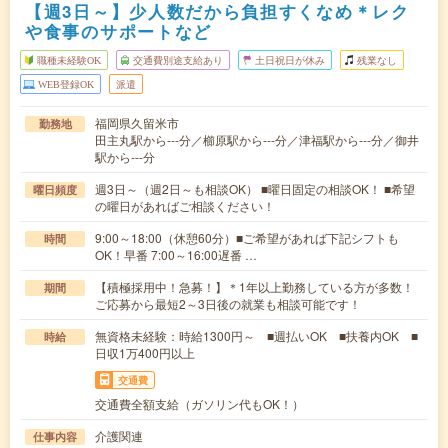
【週3日～】少人数だから負担すくなめ＊レク
や食事のサポートなど
職種未経験OK
交通費別途支給あり
土日祝日が休み
残業なし
WEB登録OK
派遣
福岡県久留米市
勤務地
田主丸駅から---分／櫛原駅から---分／津福駅から---分／御井
駅から---分
週3日～（週2日～も相談OK） ■曜日固定の相談OK！ ■希望
曜日頻度
の曜日があればご相談ください！
9:00～18:00（休憩60分）■ご希望があれば下記シフトも
時間
OK！早番 7:00～16:00遅番 …
【積極採用中！急募！】＊1年以上勤務している方が多数！
期間
ご応募から最短2～3日後の就業も相談可能です！
無資格未経験：時給1300円～ ■週払いOK ■扶養内OK ■
時給
日収1万400円以上
交通費
交通費全額支給（ガソリン代もOK！）
介護関連
仕事内容