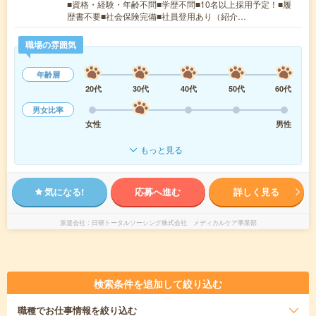
■資格・経験・年齢不問■学歴不問■10名以上採用予定！■履
歴書不要■社会保険完備■社員登用あり（紹介…
職場の雰囲気
年齢層
20代
30代
40代
50代
60代
男女比率
女性
男性
もっと見る
気になる!
応募へ進む
詳しく見る
派遣会社
日研トータルソーシング株式会社 メディカルケア事業部
検索条件を追加して絞り込む
職種
でお仕事情報を絞り込む