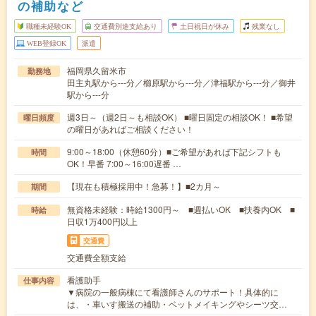
の補助など
職種未経験OK
交通費別途支給あり
土日祝日が休み
残業なし
WEB登録OK
派遣
福岡県久留米市
勤務地
田主丸駅から---分／櫛原駅から---分／津福駅から---分／御井
駅から---分
週3日～（週2日～も相談OK） ■曜日固定の相談OK！ ■希望
曜日頻度
の曜日があればご相談ください！
9:00～18:00（休憩60分）■ご希望があれば下記シフトも
時間
OK！早番 7:00～16:00遅番 …
【現在も積極採用中！急募！】■2カ月～
期間
無資格未経験：時給1300円～ ■週払いOK ■扶養内OK ■
時給
日収1万400円以上
交通費
交通費全額支給
看護助手
仕事内容
▼病院の一般病棟にて看護師さんのサポート！具体的に
は、・車いす搬送の補助・ベットメイキングやシーツ交…