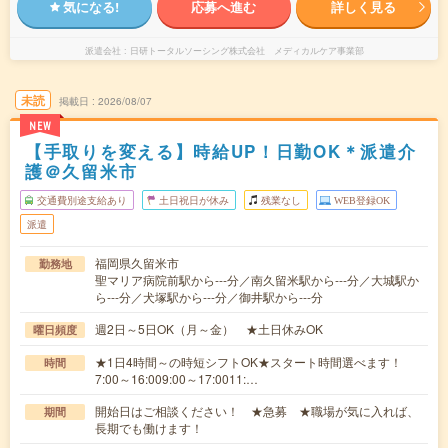
気になる!
応募へ進む
詳しく見る
派遣会社
日研トータルソーシング株式会社 メディカルケア事業部
未読
掲載日
2026/08/07
NEW
【手取りを変える】時給UP！日勤OK＊派遣介
護＠久留米市
交通費別途支給あり
土日祝日が休み
残業なし
WEB登録OK
派遣
福岡県久留米市
勤務地
聖マリア病院前駅から---分／南久留米駅から---分／大城駅か
ら---分／犬塚駅から---分／御井駅から---分
週2日～5日OK（月～金） ★土日休みOK
曜日頻度
★1日4時間～の時短シフトOK★スタート時間選べます！
時間
7:00～16:009:00～17:0011:…
開始日はご相談ください！ ★急募 ★職場が気に入れば、
期間
長期でも働けます！