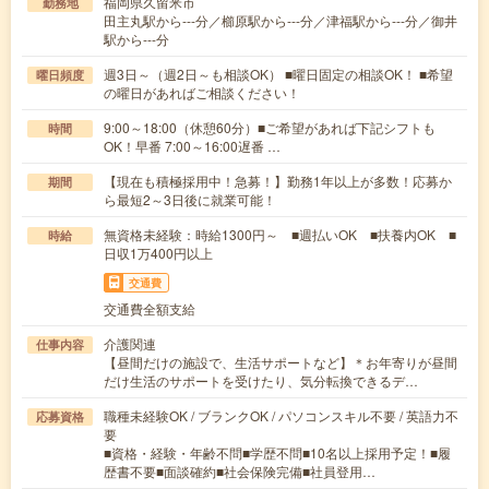
福岡県久留米市
勤務地
田主丸駅から---分／櫛原駅から---分／津福駅から---分／御井
駅から---分
週3日～（週2日～も相談OK） ■曜日固定の相談OK！ ■希望
曜日頻度
の曜日があればご相談ください！
9:00～18:00（休憩60分）■ご希望があれば下記シフトも
時間
OK！早番 7:00～16:00遅番 …
【現在も積極採用中！急募！】勤務1年以上が多数！応募か
期間
ら最短2～3日後に就業可能！
無資格未経験：時給1300円～ ■週払いOK ■扶養内OK ■
時給
日収1万400円以上
交通費
交通費全額支給
介護関連
仕事内容
【昼間だけの施設で、生活サポートなど】＊お年寄りが昼間
だけ生活のサポートを受けたり、気分転換できるデ…
職種未経験OK / ブランクOK / パソコンスキル不要 / 英語力不
応募資格
要
■資格・経験・年齢不問■学歴不問■10名以上採用予定！■履
歴書不要■面談確約■社会保険完備■社員登用…