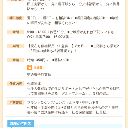
田主丸駅から---分／櫛原駅から---分／津福駅から---分／御井
駅から---分
週3日～（週2日～も相談OK） ■曜日固定の相談OK！ ■希望
曜日頻度
の曜日があればご相談ください！
9:00～18:00（休憩60分）■ご希望があれば下記シフトも
時間
OK！早番 7:00～16:00遅番 …
【現在も積極採用中！急募！】2カ月～ ■ご応募から最短2
期間
～3日後の就業も相談可能です！
時給1350円～ ■週払いOK
時給
交通費
交通費全額支給
介護関連
仕事内容
≪少人数施設での生活サポート≫お年寄りたちが自立を目指
して集団生活を送る「グループホーム」。食材の買…
ブランクOK / パソコンスキル不要 / 英語力不要
応募資格
≪年齢・学歴不問！≫■資格と実務経験をお持ちの方＊履歴
書不要＊面談確約≪待遇≫・社会保険完備・社員登…
職場の雰囲気