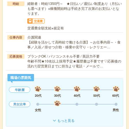
経験者：時給1350円～ ★日払い／週払い制度あり（月払い
時給
も選べます）※稼働開始時は手続き完了次第のお支払いとな
ります。
交通費
交通費全額支給※規定有
介護関連
仕事内容
【経験を活かして高時給で働ける介護】～お仕事内容～・食
事／入浴／排せつ介助・移乗や見守り・レクリエー…
ブランクOK / パソコンスキル不要 / 英語力不要
応募資格
年齢不問★10名以上採用予定★履歴書は不要です▽応募後の
流れ1)翌営業日までに担当より電話・メールで…
職場の雰囲気
年齢層
20代
30代
40代
50代
60代
男女比率
女性
男性
もっと見る