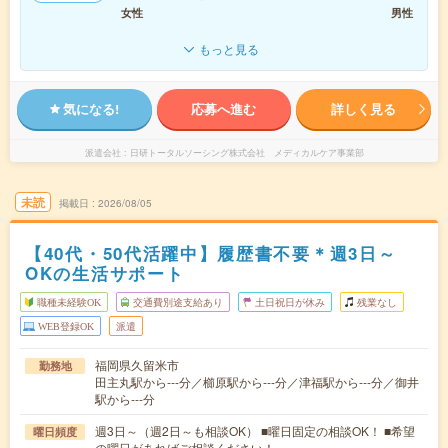
女性
男性
もっと見る
気になる!
応募へ進む
詳しく見る
派遣会社
日研トータルソーシング株式会社 メディカルケア事業部
未読
掲載日
2026/08/05
【40代・50代活躍中】履歴書不要＊週3日～
OKの生活サポート
職種未経験OK
交通費別途支給あり
土日祝日が休み
残業なし
WEB登録OK
派遣
福岡県久留米市
勤務地
田主丸駅から---分／櫛原駅から---分／津福駅から---分／御井
駅から---分
週3日～（週2日～も相談OK） ■曜日固定の相談OK！ ■希望
曜日頻度
の曜日があればご相談ください！