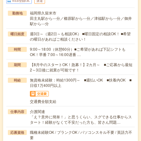
WEB登録OK
派遣
福岡県久留米市
勤務地
田主丸駅から---分／櫛原駅から---分／津福駅から---分／御井
駅から---分
週3日～（週2日～も相談OK） ■曜日固定の相談OK！ ■希望
曜日頻度
の曜日があればご相談ください！
9:00～18:00（休憩60分）■ご希望があれば下記シフトも
時間
OK！早番 7:00～16:00遅番 …
【8月中のスタートOK！急募！】2カ月～ ■ご応募から最短
期間
2～3日後に就業が可能です！
無資格未経験：時給1300円～ ■週払いOK ■扶養内OK ■
時給
日収1万400円以上
交通費
交通費全額支給
介護関連
仕事内容
「え？意外に簡単！」と思うくらい、スグできる仕事からス
タート！経験がなくて不安だった方も、皆さん問題…
職種未経験OK / ブランクOK / パソコンスキル不要 / 英語力不
応募資格
要