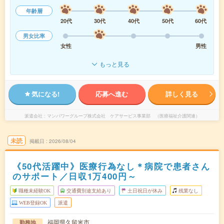
年齢層
20代
30代
40代
50代
60代
男女比率
女性
男性
もっと見る
気になる!
応募へ進む
詳しく見る
派遣会社
マンパワーグループ株式会社 ケアサービス事業部 （医療福祉介護関連）
未読
掲載日
2026/08/04
《50代活躍中》医療行為なし＊病院で患者さん
のサポート／日収1万400円～
職種未経験OK
交通費別途支給あり
土日祝日が休み
残業なし
WEB登録OK
派遣
福岡県久留米市
勤務地