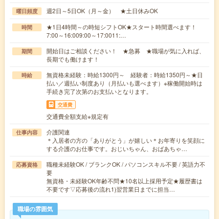
週2日～5日OK（月～金） ★土日休みOK
曜日頻度
★1日4時間～の時短シフトOK★スタート時間選べます！
時間
7:00～16:009:00～17:0011:…
開始日はご相談ください！ ★急募 ★職場が気に入れば、
期間
長期でも働けます！
無資格未経験：時給1300円～ 経験者：時給1350円～★日
時給
払い／週払い制度あり（月払いも選べます）※稼働開始時は
手続き完了次第のお支払いとなります。
交通費
交通費全額支給※規定有
介護関連
仕事内容
＊入居者の方の「ありがとう」が嬉しい＊お年寄りを笑顔に
する介護のお仕事です。おじいちゃん、おばあちゃ…
職種未経験OK / ブランクOK / パソコンスキル不要 / 英語力不
応募資格
要
無資格・未経験OK年齢不問★10名以上採用予定★履歴書は
不要です▽応募後の流れ1)翌営業日までに担当…
職場の雰囲気