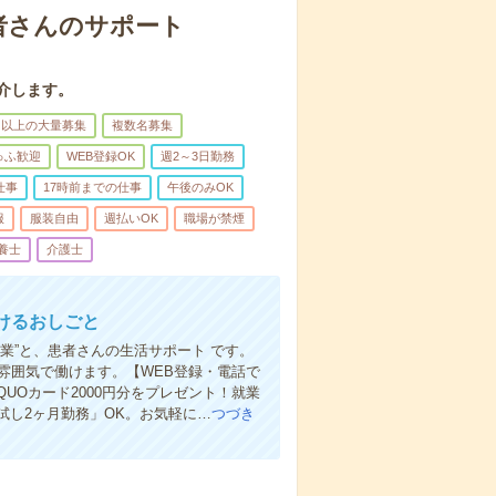
者さんのサポート
介します。
名以上の大量募集
複数名募集
ゅふ歓迎
WEB登録OK
週2～3日勤務
仕事
17時前までの仕事
午後のみOK
服
服装自由
週払いOK
職場が禁煙
養士
介護士
けるおしごと
業”と、患者さんの生活サポート です。
雰囲気で働けます。【WEB登録・電話で
Oカード2000円分をプレゼント！就業
し2ヶ月勤務」OK。お気軽に…
つづき