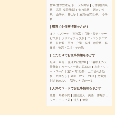
甘木(甘木鉄道線)駅
大板井駅
小郡(福岡県)
駅
高田(福岡県)駅
太刀洗駅
西太刀洗
駅
山隈駅
基山駅
立野(佐賀県)駅
今隈
駅
職種でお仕事情報をさがす
オフィスワーク・事務系
営業・販売・サー
ビス系
クリエイティブ系
IT・エンジニア
系
技術系
医療・介護・福祉・教育系
軽
作業・物流・工場・その他
こだわりでお仕事情報をさがす
短期
単発
職種未経験OK
10名以上の大
量募集
友だちと一緒の応募OK
在宅・リモ
ートワーク
週2～3日勤務
土日祝のみ勤
務
残業なし
副業・WワークOK
交通費
別途支給あり
語学力が活かせる
人気のワードでお仕事情報をさがす
急募
年齢不問
財団法人
英語
書類チェ
ック
テレビ局
封入
大学