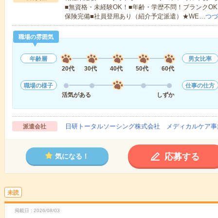
■無資格・未経験OK！■年齢・学歴不問！ブランクOK
保険完備■社員登用あり（紹介予定派遣）★WE…
つづ
職場の雰囲気
年齢層
男女比率
20代
30代
40代
50代
60代
職場の様子
仕事の仕方
活気がある
しずか
日研トータルソーシング株式会社 メディカルケア事
派遣会社
応募する
気になる！
未読
掲載日
2026/08/03