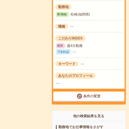
勤務地
松崎(福岡県)
駅/路線
職種
---
こだわりINDEX
週4日勤務
絶対
---
できれば
キーワード
---
あなたのプロフィール
---
条件の変更
他の検索結果を見る
勤務地でお仕事情報をさがす