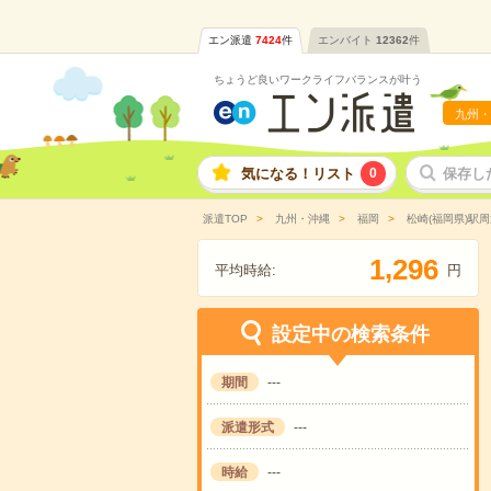
エン派遣
7424
件
エンバイト
12362
件
ちょうど良いワークライフバランスが叶う
九州・
気になる！リスト
0
保存し
派遣TOP
九州・沖縄
福岡
松崎(福岡県)駅周
,
1
2
9
6
平均時給:
円
設定中の検索条件
期間
---
派遣形式
---
時給
---