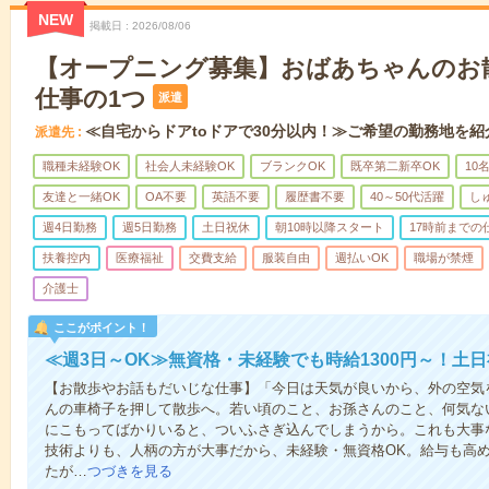
NEW
掲載日
2026/08/06
【オープニング募集】おばあちゃんのお
仕事の1つ
派遣
≪自宅からドアtoドアで30分以内！≫ご希望の勤務地を紹
派遣先
職種未経験OK
社会人未経験OK
ブランクOK
既卒第二新卒OK
10
友達と一緒OK
OA不要
英語不要
履歴書不要
40～50代活躍
し
週4日勤務
週5日勤務
土日祝休
朝10時以降スタート
17時前までの
扶養控内
医療福祉
交費支給
服装自由
週払いOK
職場が禁煙
介護士
ここがポイント！
≪週3日～OK≫無資格・未経験でも時給1300円～！土
【お散歩やお話もだいじな仕事】「今日は天気が良いから、外の空気
んの車椅子を押して散歩へ。若い頃のこと、お孫さんのこと、何気な
にこもってばかりいると、ついふさぎ込んでしまうから。これも大事
技術よりも、人柄の方が大事だから、未経験・無資格OK。給与も高
たが…
つづきを見る