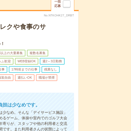
一括
応募
No.NTKOHK27_DRBT
＊レクや食事のサ
い！
名以上の大量募集
複数名募集
ゅふ歓迎
WEB登録OK
週2～3日勤務
仕事
17時前までの仕事
残業なし
服装自由
週払いOK
職場が禁煙
負担は少なめです。
は少なめ。そんな「デイサービス施設」
めるゲーム、体操や室内でのゴルフ大会
年寄りが、スタッフや他の利用者と交流
間です。また利用者さんの状態によって