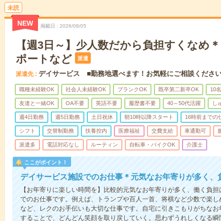
未読
NEW
掲載日
2026/08/05
【週3日～】少人数だから負担すくなめ
ポートなど
派遣
デイサービス ■勤務地選べます！お気軽にご相談くださ
派遣先
職種未経験OK
社会人未経験OK
ブランクOK
既卒第二新卒OK
10
友達と一緒OK
OA不要
英語不要
履歴書不要
40～50代活躍
し
週4日勤務
週5日勤務
土日祝休
朝10時以降スタート
16時前までの
シフト
交替制勤務
扶養控内
医療福祉
交費支給
車通勤可
派遣多
電話対応なし
ルーティン
自転車・バイクOK
介護士
ここがポイント！
デイサービス施設でのお仕事＊元気なお年寄りが多く、
【お年寄りに楽しい時間を】比較的元気なお年寄りが多く、働く負担
でのお仕事です。例えば、トランプや百人一首、将棋など少数で楽し
など、レクのお手伝いも大切な仕事です。自宅に引きこもりがちなお
することで、どんどん笑顔を取り戻していく。思わずうれしくなる瞬