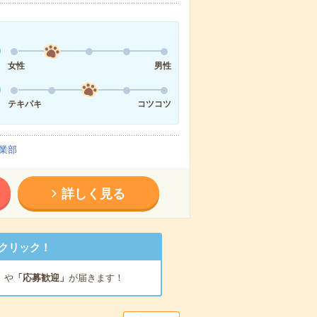
女性
男性
テキパキ
コツコツ
業部
詳しく見る
クリック！
」
や
「応募歓迎」
が届きます！