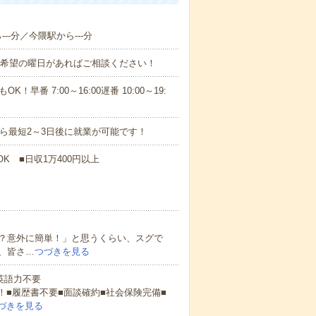
--分／今隈駅から---分
！■希望の曜日があればご相談ください！
！早番 7:00～16:00遅番 10:00～19:
から最短2～3日後に就業が可能です！
K ■日収1万400円以上
？意外に簡単！」と思うくらい、スグで
、皆さ…
つづきを見る
 英語力不要
！■履歴書不要■面談確約■社会保険完備■
づきを見る