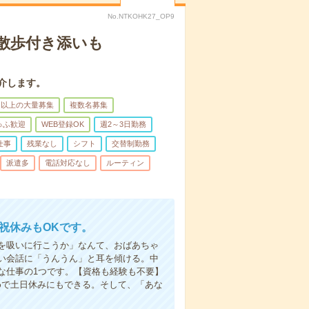
No.NTKOHK27_OP9
散歩付き添いも
介します。
名以上の大量募集
複数名募集
ゅふ歓迎
WEB登録OK
週2～3日勤務
仕事
残業なし
シフト
交替制勤務
派遣多
電話対応なし
ルーティン
日祝休みもOKです。
を吸いに行こうか」なんて、おばあちゃ
い会話に「うんうん」と耳を傾ける。中
な仕事の1つです。【資格も経験も不要】
めで土日休みにもできる。そして、「あな