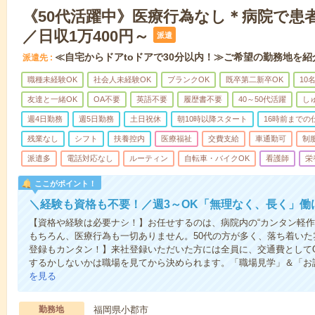
《50代活躍中》医療行為なし＊病院で患
／日収1万400円～
派遣
≪自宅からドアtoドアで30分以内！≫ご希望の勤務地を紹
派遣先
職種未経験OK
社会人未経験OK
ブランクOK
既卒第二新卒OK
10
友達と一緒OK
OA不要
英語不要
履歴書不要
40～50代活躍
し
週4日勤務
週5日勤務
土日祝休
朝10時以降スタート
16時前までの
残業なし
シフト
扶養控内
医療福祉
交費支給
車通勤可
制
派遣多
電話対応なし
ルーティン
自転車・バイクOK
看護師
栄
ここがポイント！
＼経験も資格も不要！／週3～OK「無理なく、長く」働
【資格や経験は必要ナシ！】お任せするのは、病院内の“カンタン軽作
もちろん、医療行為も一切ありません。50代の方が多く、落ち着いた
登録もカンタン！】来社登録いただいた方には全員に、交通費としてQU
するかしないかは職場を見てから決められます。「職場見学」＆「お試
を見る
勤務地
福岡県小郡市