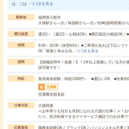
は、ごは…
つづきを見る
勤務地
福岡県小郡市
大保駅から---分／味坂駅から---分／松崎(福岡県)駅から-
曜日頻度
週3日～（週2日～も相談OK）■曜日固定の相談OK
時間
9:00～18:00（休憩60分）■ご希望があれば下記シフトもOK
00「家族と休みを合…
つづきを見る
期間
【積極採用中！急募！】＊1年以上勤務している方が多
談可能です！
時給
無資格未経験：時給1300円～ ■週払いOK ■扶養内O
交通費
交通費全額支給
仕事内容
介護関連
≪お年寄りも自分も笑顔になれる介護の仕事！≫＊お
たり、気分転換できるデイサービス施設でのお仕事で
応募資格
職種未経験OK / ブランクOK / パソコンスキル不要 /