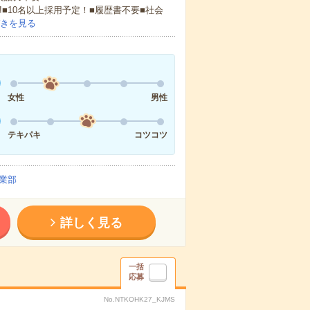
!■10名以上採用予定！■履歴書不要■社会
きを見る
女性
男性
テキパキ
コツコツ
業部
詳しく見る
一括
応募
No.NTKOHK27_KJMS