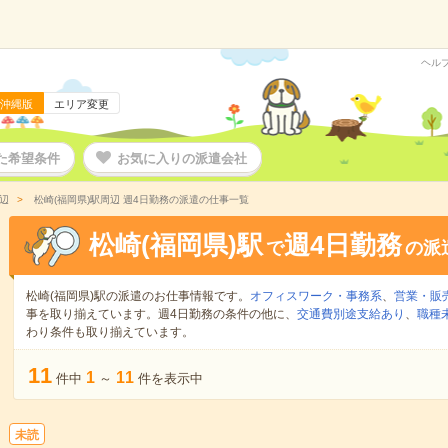
ヘル
沖縄版
エリア変更
た希望条件
お気に入りの派遣会社
辺
松崎(福岡県)駅周辺 週4日勤務の派遣の仕事一覧
松崎(福岡県)駅
週4日勤務
で
の派
松崎(福岡県)駅の派遣のお仕事情報です。
オフィスワーク・事務系
、
営業・販
事を取り揃えています。週4日勤務の条件の他に、
交通費別途支給あり
、
職種
わり条件も取り揃えています。
11
1
11
件中
～
件を表示中
未読