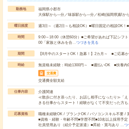
勤務地
福岡県小郡市
大保駅から---分／味坂駅から---分／松崎(福岡県)駅から-
曜日頻度
週3日～（週2日～も相談OK）■曜日固定の相談OK
時間
9:00～18:00（休憩60分）■ご希望があれば下記シフトもOK
00「家族と休みを合…
つづきを見る
期間
【8月中のスタートOK！急募！】2カ月～ ■ご応募
時給
無資格未経験：時給1300円～ ■週払いOK ■扶養内O
交通費
交通費全額支給
仕事内容
介護関連
≪散歩に付き添ったり、お話し相手になったり≫「え
きる仕事からスタート！経験がなくて不安だった方も
応募資格
職種未経験OK / ブランクOK / パソコンスキル不要 /
■資格・経験・年齢不問■学歴不問■10名以上採用予定
社員登用あり（紹介予定派遣）■昇給・賞与あり …
つ