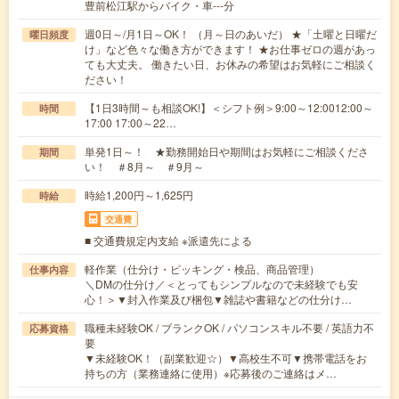
豊前松江駅からバイク・車---分
週0日～/月1日～OK！ （月～日のあいだ） ★「土曜と日曜だ
曜日頻度
け」など色々な働き方ができます！ ★お仕事ゼロの週があっ
ても大丈夫。 働きたい日、お休みの希望はお気軽にご相談く
ださい！
【1日3時間～も相談OK!】＜シフト例＞9:00～12:0012:00～
時間
17:00 17:00～22…
単発1日～！ ★勤務開始日や期間はお気軽にご相談くださ
期間
い！ ＃8月～ ＃9月～
時給1,200円～1,625円
時給
交通費
■ 交通費規定内支給 ※派遣先による
軽作業（仕分け・ピッキング・検品、商品管理）
仕事内容
＼DMの仕分け／＜とってもシンプルなので未経験でも安
心！＞▼封入作業及び梱包▼雑誌や書籍などの仕分け…
職種未経験OK / ブランクOK / パソコンスキル不要 / 英語力不
応募資格
要
▼未経験OK！（副業歓迎☆）▼高校生不可▼携帯電話をお
持ちの方（業務連絡に使用）※応募後のご連絡はメ…