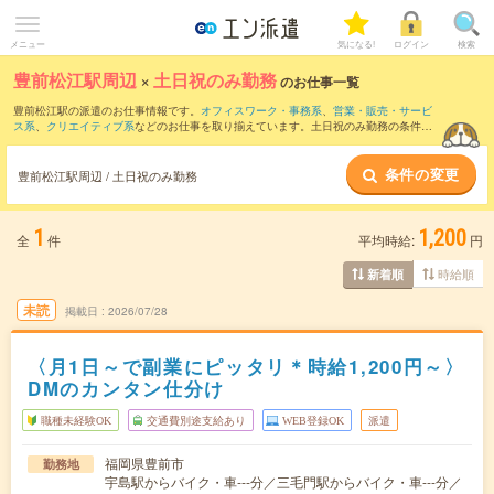
メニュー
気になる!
ログイン
検索
豊前松江駅周辺
×
土日祝のみ勤務
のお仕事一覧
豊前松江駅の派遣のお仕事情報です。
オフィスワーク・事務系
、
営業・販売・サービ
ス系
、
クリエイティブ系
などのお仕事を取り揃えています。土日祝のみ勤務の条件の
他に、
交通費別途支給あり
、
職種未経験OK
、
友だちと一緒の応募OK
などのこだわり
条件も取り揃えています。
条件の変更
豊前松江駅周辺 / 土日祝のみ勤務
1
1,200
全
件
平均時給:
円
時給順
新着順
未読
掲載日
2026/07/28
〈月1日～で副業にピッタリ＊時給1,200円～〉
DMのカンタン仕分け
職種未経験OK
交通費別途支給あり
WEB登録OK
派遣
福岡県豊前市
勤務地
宇島駅からバイク・車---分／三毛門駅からバイク・車---分／