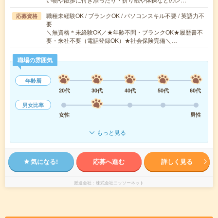
職種未経験OK / ブランクOK / パソコンスキル不要 / 英語力不
応募資格
要
＼無資格＊未経験OK／★年齢不問・ブランクOK★履歴書不
要・来社不要（電話登録OK）★社会保険完備＼…
職場の雰囲気
年齢層
20代
30代
40代
50代
60代
男女比率
女性
男性
もっと見る
気になる!
応募へ進む
詳しく見る
派遣会社
株式会社ニッソーネット