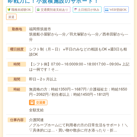
即戦力に！小規模施設のサポート！
職種未経験OK
交通費別途支給あり
土日祝日が休み
WEB登録OK
派遣
福岡県筑後市
勤務地
筑後船小屋駅から---分／羽犬塚駅から---分／西牟田駅から---
分
シフト制（月～日） ※平日のみなどの相談もOK ※週3日も相
曜日頻度
談OK
【シフト例】07:00～16:0009:00～18:0017:00～09:00※ 上記
時間
は一例です！そ…
即日～2ヶ月以上
期間
無資格の方：時給1350円～1687円 / 介護福祉士：時給1650
時給
円～2062円 / 初任者以上：時給1450円～1812円
交通費
全額支給
介護関連
仕事内容
／グループホームにて利用者の方の日常生活をサポート！＼
▽具体的には…・買い物や散歩に付き添ったり・折…