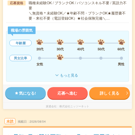
職種未経験OK / ブランクOK / パソコンスキル不要 / 英語力不
応募資格
要
＼無資格＊未経験OK／★年齢不問・ブランクOK★履歴書不
要・来社不要（電話登録OK）★社会保険完備＼…
職場の雰囲気
年齢層
20代
30代
40代
50代
60代
男女比率
女性
男性
もっと見る
気になる!
応募へ進む
詳しく見る
派遣会社
株式会社ニッソーネット
未読
掲載日
2026/08/04