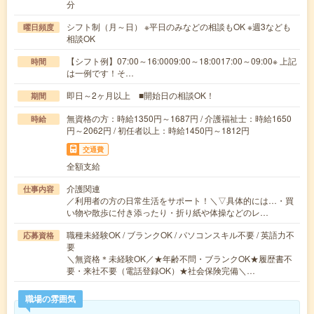
分
シフト制（月～日） ※平日のみなどの相談もOK ※週3なども
曜日頻度
相談OK
【シフト例】07:00～16:0009:00～18:0017:00～09:00※ 上記
時間
は一例です！そ…
即日～2ヶ月以上 ■開始日の相談OK！
期間
無資格の方：時給1350円～1687円 / 介護福祉士：時給1650
時給
円～2062円 / 初任者以上：時給1450円～1812円
交通費
全額支給
介護関連
仕事内容
／利用者の方の日常生活をサポート！＼▽具体的には…・買
い物や散歩に付き添ったり・折り紙や体操などのレ…
職種未経験OK / ブランクOK / パソコンスキル不要 / 英語力不
応募資格
要
＼無資格＊未経験OK／★年齢不問・ブランクOK★履歴書不
要・来社不要（電話登録OK）★社会保険完備＼…
職場の雰囲気