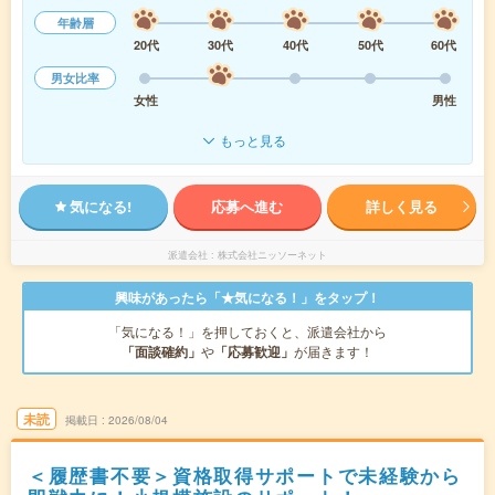
年齢層
20代
30代
40代
50代
60代
男女比率
女性
男性
もっと見る
気になる!
応募へ進む
詳しく見る
派遣会社
株式会社ニッソーネット
興味があったら「★気になる！」をタップ！
「気になる！」を押しておくと、派遣会社から
「面談確約」
や
「応募歓迎」
が届きます！
未読
掲載日
2026/08/04
＜履歴書不要＞資格取得サポートで未経験から