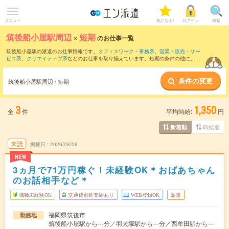
メニュー
気になる!
ログイン
検索
筑後船小屋駅周辺
×
短期
のお仕事一覧
筑後船小屋駅の派遣のお仕事情報です。
オフィスワーク・事務系
、
営業・販売・サー
ビス系
、
クリエイティブ系
などのお仕事を取り揃えています。短期の条件の他に、
交
通費別途支給あり
、
職種未経験OK
、
友だちと一緒の応募OK
などでもお探し頂けま
す。
条件の変更
筑後船小屋駅周辺 / 短期
3
1,350
全
件
平均時給:
円
時給順
新着順
未読
掲載日
2026/08/08
NEW
3ヵ月で71万円稼ぐ！未経験OK＊おばあちゃん
のお話相手など＊
職種未経験OK
交通費別途支給あり
WEB登録OK
派遣
福岡県筑後市
勤務地
筑後船小屋駅から---分／羽犬塚駅から---分／西牟田駅から---