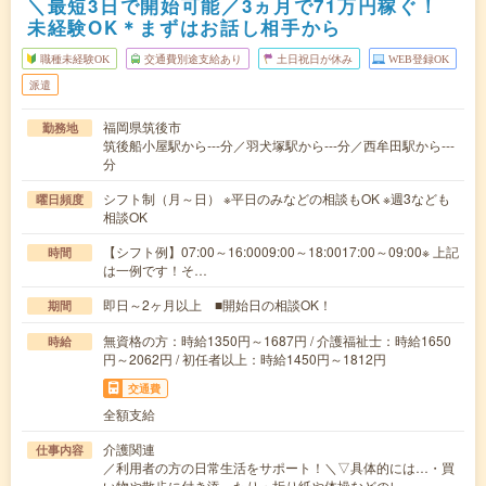
＼最短3日で開始可能／3ヵ月で71万円稼ぐ！
未経験OK＊まずはお話し相手から
職種未経験OK
交通費別途支給あり
土日祝日が休み
WEB登録OK
派遣
福岡県筑後市
勤務地
筑後船小屋駅から---分／羽犬塚駅から---分／西牟田駅から---
分
シフト制（月～日） ※平日のみなどの相談もOK ※週3なども
曜日頻度
相談OK
【シフト例】07:00～16:0009:00～18:0017:00～09:00※ 上記
時間
は一例です！そ…
即日～2ヶ月以上 ■開始日の相談OK！
期間
無資格の方：時給1350円～1687円 / 介護福祉士：時給1650
時給
円～2062円 / 初任者以上：時給1450円～1812円
交通費
全額支給
介護関連
仕事内容
／利用者の方の日常生活をサポート！＼▽具体的には…・買
い物や散歩に付き添ったり・折り紙や体操などのレ…