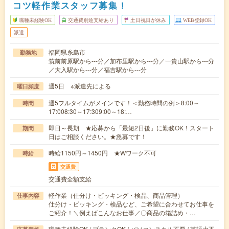
コツ軽作業スタッフ募集！
職種未経験OK
交通費別途支給あり
土日祝日が休み
WEB登録OK
派遣
福岡県糸島市
勤務地
筑前前原駅から---分／加布里駅から---分／一貴山駅から---分
／大入駅から---分／福吉駅から---分
週5日 ※派遣先による
曜日頻度
週5フルタイムがメインです！＜勤務時間の例＞8:00～
時間
17:008:30～17:309:00～18:…
即日～長期 ★応募から「最短2日後」に勤務OK！スタート
期間
日はご相談ください。★急募です！
時給1150円～1450円 ★Wワーク不可
時給
交通費
交通費全額支給
軽作業（仕分け・ピッキング・検品、商品管理）
仕事内容
仕分け・ピッキング・検品など、ご希望に合わせてお仕事を
ご紹介！＼例えばこんなお仕事／〇商品の箱詰め・…
職種未経験OK / ブランクOK / パソコンスキル不要 / 英語力不