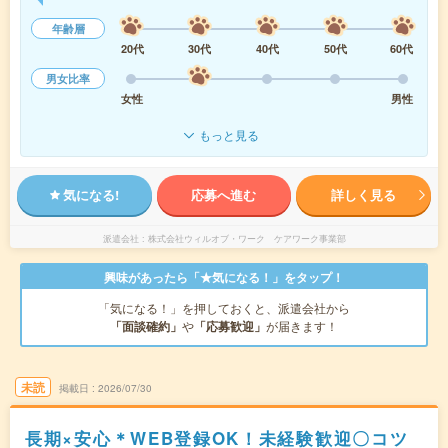
年齢層
20代
30代
40代
50代
60代
男女比率
女性
男性
もっと見る
気になる!
応募へ進む
詳しく見る
派遣会社
株式会社ウィルオブ・ワーク ケアワーク事業部
興味があったら「★気になる！」をタップ！
「気になる！」を押しておくと、派遣会社から
「面談確約」
や
「応募歓迎」
が届きます！
未読
掲載日
2026/07/30
長期×安心＊WEB登録OK！未経験歓迎〇コツ