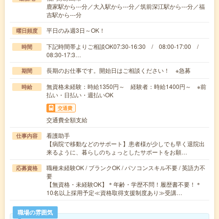
鹿家駅から---分／大入駅から---分／筑前深江駅から---分／福
吉駅から---分
平日のみ週3日～OK！
曜日頻度
下記時間帯よりご相談OK07:30-16:30 / 08:00-17:00 /
時間
08:30-17:3…
長期のお仕事です。開始日はご相談ください！ ※急募
期間
無資格未経験：時給1350円～ 経験者：時給1400円～ ※前
時給
払い・日払い・週払いOK
交通費
交通費全額支給
看護助手
仕事内容
【病院で移動などのサポート】患者様が少しでも早く退院出
来るように、暮らしのちょっとしたサポートをお願…
職種未経験OK / ブランクOK / パソコンスキル不要 / 英語力不
応募資格
要
【無資格・未経験OK】＊年齢・学歴不問！履歴書不要！＊
10名以上採用予定≪資格取得支援制度あり≫受講…
職場の雰囲気