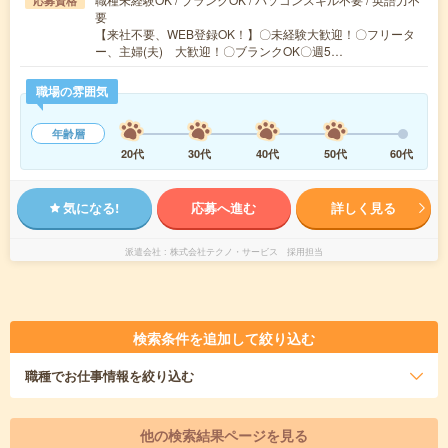
応募資格
要
【来社不要、WEB登録OK！】〇未経験大歓迎！〇フリータ
ー、主婦(夫) 大歓迎！〇ブランクOK〇週5…
職場の雰囲気
年齢層
20代
30代
40代
50代
60代
気になる!
応募へ進む
詳しく見る
派遣会社
株式会社テクノ・サービス 採用担当
検索条件を追加して絞り込む
職種
でお仕事情報を絞り込む
他の検索結果ページを見る