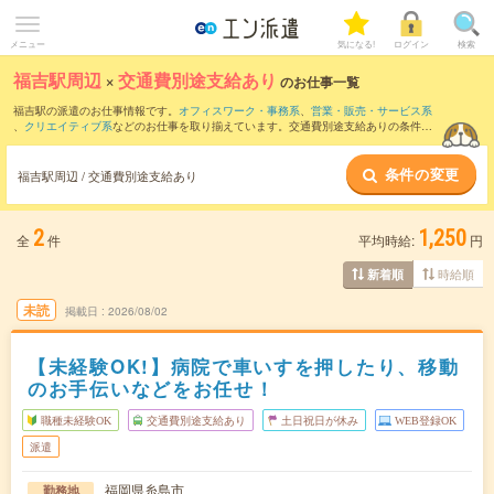
メニュー
気になる!
ログイン
検索
福吉駅周辺
×
交通費別途支給あり
のお仕事一覧
福吉駅の派遣のお仕事情報です。
オフィスワーク・事務系
、
営業・販売・サービス系
、
クリエイティブ系
などのお仕事を取り揃えています。交通費別途支給ありの条件の
他に、
職種未経験OK
、
友だちと一緒の応募OK
、
週4日勤務
などのこだわり条件も取り
揃えています。
条件の変更
福吉駅周辺 / 交通費別途支給あり
2
1,250
全
件
平均時給:
円
時給順
新着順
未読
掲載日
2026/08/02
【未経験OK!】病院で車いすを押したり、移動
のお手伝いなどをお任せ！
職種未経験OK
交通費別途支給あり
土日祝日が休み
WEB登録OK
派遣
福岡県糸島市
勤務地