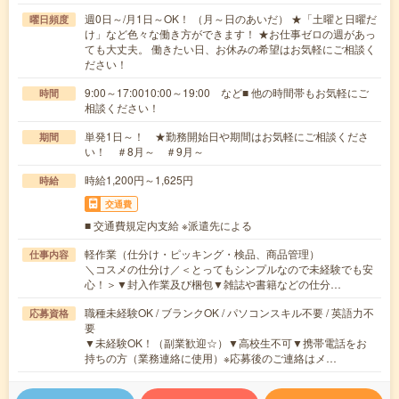
週0日～/月1日～OK！ （月～日のあいだ） ★「土曜と日曜だ
曜日頻度
け」など色々な働き方ができます！ ★お仕事ゼロの週があっ
ても大丈夫。 働きたい日、お休みの希望はお気軽にご相談く
ださい！
9:00～17:0010:00～19:00 など■ 他の時間帯もお気軽にご
時間
相談ください！
単発1日～！ ★勤務開始日や期間はお気軽にご相談くださ
期間
い！ ＃8月～ ＃9月～
時給1,200円～1,625円
時給
交通費
■ 交通費規定内支給 ※派遣先による
軽作業（仕分け・ピッキング・検品、商品管理）
仕事内容
＼コスメの仕分け／＜とってもシンプルなので未経験でも安
心！＞▼封入作業及び梱包▼雑誌や書籍などの仕分…
職種未経験OK / ブランクOK / パソコンスキル不要 / 英語力不
応募資格
要
▼未経験OK！（副業歓迎☆）▼高校生不可▼携帯電話をお
持ちの方（業務連絡に使用）※応募後のご連絡はメ…