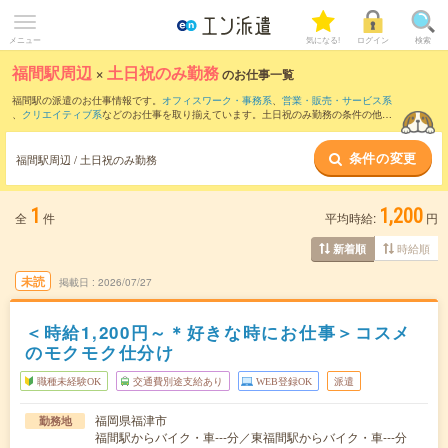
メニュー
気になる!
ログイン
検索
福間駅周辺
×
土日祝のみ勤務
のお仕事一覧
福間駅の派遣のお仕事情報です。
オフィスワーク・事務系
、
営業・販売・サービス系
、
クリエイティブ系
などのお仕事を取り揃えています。土日祝のみ勤務の条件の他
に、
交通費別途支給あり
、
職種未経験OK
、
友だちと一緒の応募OK
などのこだわり条
件も取り揃えています。
条件の変更
福間駅周辺 / 土日祝のみ勤務
1
1,200
全
件
平均時給:
円
時給順
新着順
未読
掲載日
2026/07/27
＜時給1,200円～＊好きな時にお仕事＞コスメ
のモクモク仕分け
職種未経験OK
交通費別途支給あり
WEB登録OK
派遣
福岡県福津市
勤務地
福間駅からバイク・車---分／東福間駅からバイク・車---分