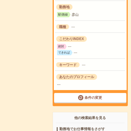
勤務地
彦山
駅/路線
職種
---
こだわりINDEX
---
絶対
---
できれば
キーワード
---
あなたのプロフィール
---
条件の変更
他の検索結果を見る
勤務地でお仕事情報をさがす