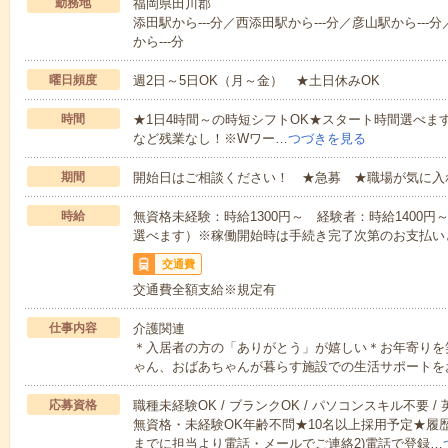
勤務地
福岡県田川郡
添田駅から---分／西添田駅から---分／彦山駅から--
から---分
曜日頻度
週2日～5日OK（月～金） ★土日休みOK
時間
★1日4時間～の時短シフトOK★スタート時間選べます！7:00～1
など残業なし！※Wワー…
つづきを見る
期間
開始日はご相談ください！ ★急募 ★職場が気に入
時給
無資格未経験：時給1300円～ 経験者：時給1400
選べます）※稼働開始時は手続き完了次第のお支払い
交通費
交通費全額支給※規定有
仕事内容
介護関連
＊入居者の方の「ありがとう」が嬉しい＊お年寄りを
ゃん、おばあちゃんが暮らす施設での生活サポートを
応募資格
職種未経験OK / ブランクOK / パソコンスキル不要 /
無資格・未経験OK年齢不問★10名以上採用予定★履
までに担当より電話・メールでご連絡2)電話で登録…