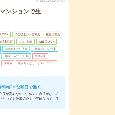
No.MNPWKO865005-32
者マンションで生
新卒OK
10名以上の大量募集
複数名募集
0歳以上活躍
しゅふ歓迎
WEB登録OK
16時前までの仕事
17時前までの仕事
副業・WワークOK
医療福祉
派遣多
電話対応なし
ルーティン
時間×好きな曜日で働く！
立度が高めなので、体力に自信がない方
ひとつでお仕事紹介まで可能なので、手