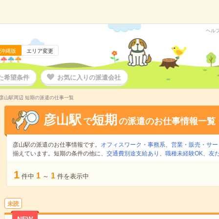
ヘル
沖縄版
エリア変更
た希望条件
お気に入りの派遣会社
彦山駅周辺 短期の派遣の仕事一覧
彦山駅
短期
で
の派遣のお仕事情報一覧
彦山駅の派遣のお仕事情報です。
オフィスワーク・事務系
、
営業・販売・サー
揃えています。短期の条件の他に、
交通費別途支給あり
、
職種未経験OK
、
友
1
1
1
件中
～
件を表示中
未読