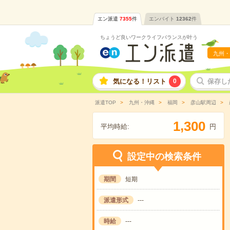
エン派遣
7355
件
エンバイト
12362
件
ちょうど良いワークライフバランスが叶う
九州・
気になる！リスト
0
保存し
派遣TOP
九州・沖縄
福岡
彦山駅周辺
,
1
3
0
0
平均時給:
円
設定中の検索条件
期間
短期
派遣形式
---
時給
---