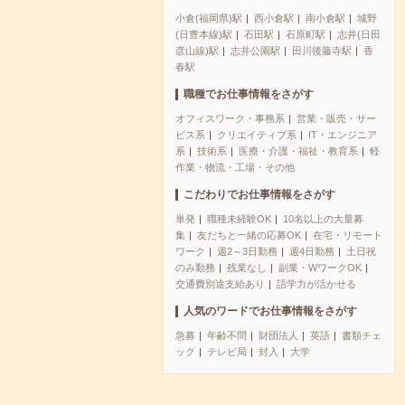
小倉(福岡県)駅
西小倉駅
南小倉駅
城野
(日豊本線)駅
石田駅
石原町駅
志井(日田
彦山線)駅
志井公園駅
田川後藤寺駅
香
春駅
職種でお仕事情報をさがす
オフィスワーク・事務系
営業・販売・サー
ビス系
クリエイティブ系
IT・エンジニア
系
技術系
医療・介護・福祉・教育系
軽
作業・物流・工場・その他
こだわりでお仕事情報をさがす
単発
職種未経験OK
10名以上の大量募
集
友だちと一緒の応募OK
在宅・リモート
ワーク
週2～3日勤務
週4日勤務
土日祝
のみ勤務
残業なし
副業・WワークOK
交通費別途支給あり
語学力が活かせる
人気のワードでお仕事情報をさがす
急募
年齢不問
財団法人
英語
書類チェ
ック
テレビ局
封入
大学