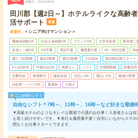
NEW
掲載日
2026/08/06
田川郡【週2日～】ホテルライクな高齢
活サポート
派遣
＜シニア向けマンション＞
派遣先
職種未経験OK
社会人未経験OK
ブランクOK
大学生歓迎
既卒第二
友達と一緒OK
OA不要
英語不要
履歴書不要
40～50代活躍
6
週2～3日勤務
週4日勤務
週5日勤務
土日祝休
朝10時以降スタート
5ｈ以内OK
午後のみOK
残業なし
シフト
交替制勤務
扶養控内
交費支給
車通勤可
服装自由
日払いOK
週払いOK
職場が禁煙
自転車・バイクOK
看護師
介護士
ここがポイント！
自由なシフト＊7時～、11時～、16時～など好きな勤務
▼高級ホテルのようなキレイな職場で介護のお仕事！入居者さんは自
も長く続けやすいです。▼来社＆履歴書不要！自宅にいながらスマホ
間なくお仕事スタートできます。