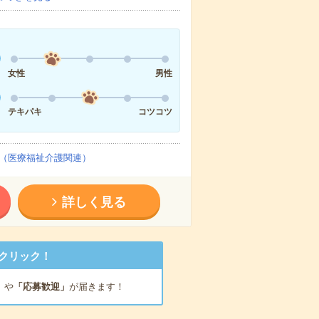
女性
男性
テキパキ
コツコツ
（医療福祉介護関連）
詳しく見る
クリック！
」
や
「応募歓迎」
が届きます！