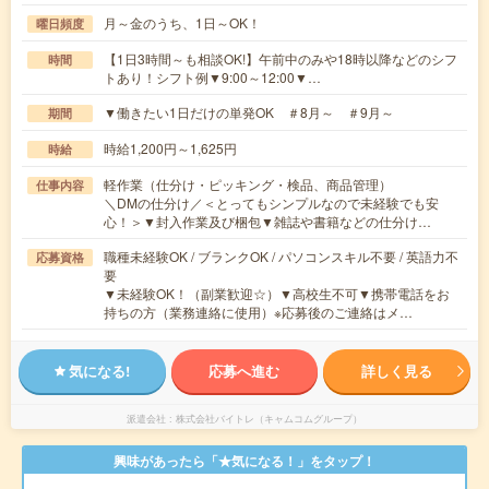
月～金のうち、1日～OK！
曜日頻度
【1日3時間～も相談OK!】午前中のみや18時以降などのシフ
時間
トあり！シフト例▼9:00～12:00▼…
▼働きたい1日だけの単発OK ＃8月～ ＃9月～
期間
時給1,200円～1,625円
時給
軽作業（仕分け・ピッキング・検品、商品管理）
仕事内容
＼DMの仕分け／＜とってもシンプルなので未経験でも安
心！＞▼封入作業及び梱包▼雑誌や書籍などの仕分け…
職種未経験OK / ブランクOK / パソコンスキル不要 / 英語力不
応募資格
要
▼未経験OK！（副業歓迎☆）▼高校生不可▼携帯電話をお
持ちの方（業務連絡に使用）※応募後のご連絡はメ…
気になる!
応募へ進む
詳しく見る
派遣会社
株式会社バイトレ（キャムコムグループ）
興味があったら「★気になる！」をタップ！