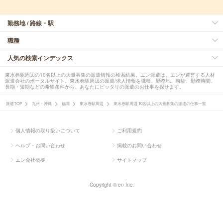
勤務地 / 路線・駅
職種
人気の検索インデックス
東水巻駅周辺の10名以上の大量募集の派遣情報の検索結果。エン派遣は、エンが運営する人材
派遣会社のポータルサイト。東水巻駅周辺の派遣/求人情報を職種、勤務地、時給、勤務時間、
長期・短期などの希望条件から、あなたにピッタリの派遣のお仕事を探せます。
派遣TOP
九州・沖縄
福岡
東水巻駅周辺
東水巻駅周辺 10名以上の大量募集の派遣の仕事一覧
個人情報の取り扱いについて
ご利用規約
ヘルプ・お問い合わせ
掲載のお問い合わせ
エン会社概要
サイトマップ
Copyright © en Inc.