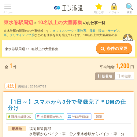
メニュー
気になる!
ログイン
検索
東水巻駅周辺
×
10名以上の大量募集
のお仕事一覧
東水巻駅の派遣のお仕事情報です。
オフィスワーク・事務系
、
営業・販売・サービス
系
、
クリエイティブ系
などのお仕事を取り揃えています。10名以上の大量募集の条件
の他に、
交通費別途支給あり
、
職種未経験OK
、
友だちと一緒の応募OK
などのこだわ
り条件も取り揃えています。
条件の変更
東水巻駅周辺 / 10名以上の大量募集
1
1,200
全
件
平均時給:
円
時給順
新着順
未読
掲載日
2026/07/28
【1日～】スマホから3分で登録完了＊DMの仕
分け
職種未経験OK
土日祝日が休み
WEB登録OK
派遣
福岡県遠賀郡
勤務地
水巻駅からバイク・車---分／東水巻駅からバイク・車---分