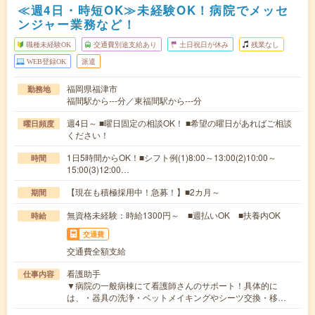
≪週4日・時短OK≫未経験OK！病院でメッセ
ンジャー業務など！
職種未経験OK
交通費別途支給あり
土日祝日が休み
残業なし
WEB登録OK
派遣
福岡県福津市
勤務地
福間駅から---分／東福間駅から---分
週4日～ ■曜日固定の相談OK！ ■希望の曜日があればご相談
曜日頻度
ください！
1日5時間からOK！■シフト例(1)8:00～13:00(2)10:00～
時間
15:00(3)12:00…
【現在も積極採用中！急募！】■2カ月～
期間
無資格未経験：時給1300円～ ■週払いOK ■扶養内OK
時給
交通費
交通費全額支給
看護助手
仕事内容
▼病院の一般病棟にて看護師さんのサポート！具体的に
は、・器具の洗浄・ベットメイキングやシーツ交換・移…