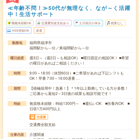
NEW
≪年齢不問！≫50代が無理なく、なが～く活躍
中！生活サポート
職種未経験OK
交通費別途支給あり
土日祝日が休み
残業なし
WEB登録OK
派遣
福岡県福津市
勤務地
福間駅から---分／東福間駅から---分
週3日～（週2日～も相談OK） ■曜日固定の相談OK！ ■希望
曜日頻度
の曜日があればご相談ください！
9:00～18:00（休憩60分）■ご希望があれば下記シフトも
時間
OK！早番 7:00～16:00遅番 …
【積極採用中！急募！】＊1年以上勤務している方が多数！
期間
ご応募から最短2～3日後の就業も相談可能です！
無資格未経験：時給1300円～ ■週払いOK ■扶養内OK ■
時給
日収1万400円以上
交通費
交通費全額支給
介護関連
仕事内容