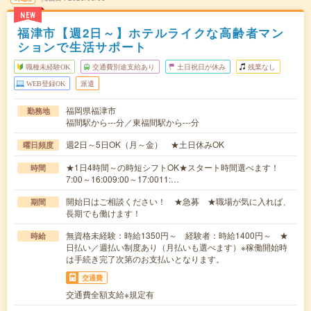
NEW
福津市【週2日～】ホテルライクな高齢者マン
ションで生活サポート
職種未経験OK
交通費別途支給あり
土日祝日が休み
残業なし
WEB登録OK
派遣
福岡県福津市
勤務地
福間駅から---分／東福間駅から---分
週2日～5日OK（月～金） ★土日休みOK
曜日頻度
★1日4時間～の時短シフトOK★スタート時間選べます！
時間
7:00～16:009:00～17:0011:…
開始日はご相談ください！ ★急募 ★職場が気に入れば、
期間
長期でも働けます！
無資格未経験：時給1350円～ 経験者：時給1400円～ ★
時給
日払い／週払い制度あり（月払いも選べます）※稼働開始時
は手続き完了次第のお支払いとなります。
交通費
交通費全額支給※規定有