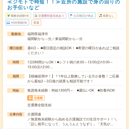
≪ジモトで時短！！≫近所の施設で身の回りの
お手伝いなど
職種未経験OK
交通費別途支給あり
土日祝日が休み
残業なし
WEB登録OK
派遣
福岡県福津市
勤務地
福間駅から---分／東福間駅から---分
週4日～ ■曜日固定の相談OK！ ■希望の曜日があればご相談
曜日頻度
ください！
1日5時間からOK！■シフト例(1)8:00～13:00(2)10:00～
時間
15:00(3)12:00…
【積極採用中！】＊1年以上勤務している方が多数！ご応募
期間
から最短2～3日後の就業も相談可能です！
無資格未経験：時給1300円～ ■週払いOK ■扶養内OK
時給
交通費
交通費全額支給
介護関連
仕事内容
／無資格未経験から始める介護施設での生活サポート！＼
「話し相手になって、うんうんとうなずく」「天気が…