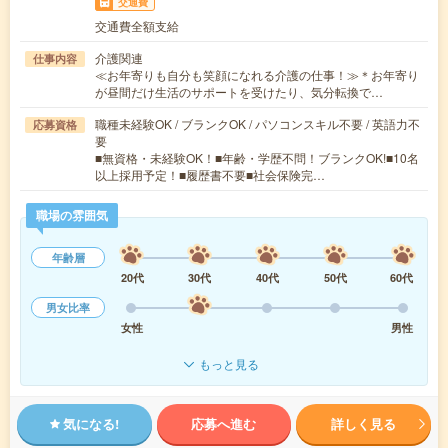
交通費
交通費全額支給
介護関連
仕事内容
≪お年寄りも自分も笑顔になれる介護の仕事！≫＊お年寄り
が昼間だけ生活のサポートを受けたり、気分転換で…
職種未経験OK / ブランクOK / パソコンスキル不要 / 英語力不
応募資格
要
■無資格・未経験OK！■年齢・学歴不問！ブランクOK!■10名
以上採用予定！■履歴書不要■社会保険完…
職場の雰囲気
年齢層
20代
30代
40代
50代
60代
男女比率
女性
男性
もっと見る
気になる!
応募へ進む
詳しく見る