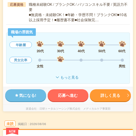
職種未経験OK / ブランクOK / パソコンスキル不要 / 英語力不
応募資格
要
■無資格・未経験OK！■年齢・学歴不問！ブランクOK!■10名
以上採用予定！■履歴書不要■社会保険完…
職場の雰囲気
年齢層
20代
30代
40代
50代
60代
男女比率
女性
男性
もっと見る
気になる!
応募へ進む
詳しく見る
派遣会社
日研トータルソーシング株式会社 メディカルケア事業部
未読
掲載日
2026/08/06
NEW