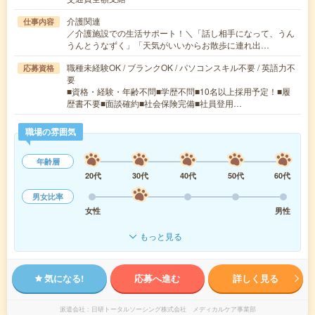
介護関連
仕事内容
／介護施設での生活サポート！＼「話し相手になって、うん
うんとうなずく」「天気がいいからお散歩に連れ出…
職種未経験OK / ブランクOK / パソコンスキル不要 / 英語力不
応募資格
要
■資格・経験・年齢不問■学歴不問■10名以上採用予定！■履
歴書不要■面談確約■社会保険完備■社員登用…
職場の雰囲気
年齢層
20代
30代
40代
50代
60代
男女比率
女性
男性
もっと見る
気になる!
応募へ進む
詳しく見る
派遣会社
日研トータルソーシング株式会社 メディカルケア事業部