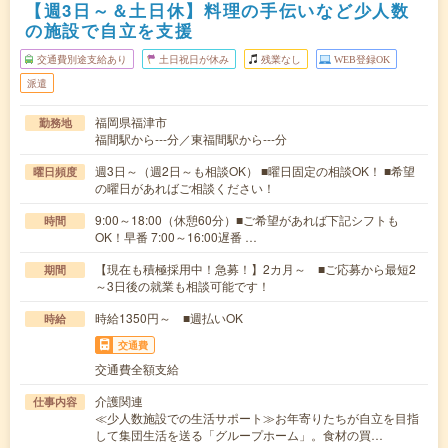
【週3日～＆土日休】料理の手伝いなど少人数
の施設で自立を支援
交通費別途支給あり
土日祝日が休み
残業なし
WEB登録OK
派遣
福岡県福津市
勤務地
福間駅から---分／東福間駅から---分
週3日～（週2日～も相談OK） ■曜日固定の相談OK！ ■希望
曜日頻度
の曜日があればご相談ください！
9:00～18:00（休憩60分）■ご希望があれば下記シフトも
時間
OK！早番 7:00～16:00遅番 …
【現在も積極採用中！急募！】2カ月～ ■ご応募から最短2
期間
～3日後の就業も相談可能です！
時給1350円～ ■週払いOK
時給
交通費
交通費全額支給
介護関連
仕事内容
≪少人数施設での生活サポート≫お年寄りたちが自立を目指
して集団生活を送る「グループホーム」。食材の買…