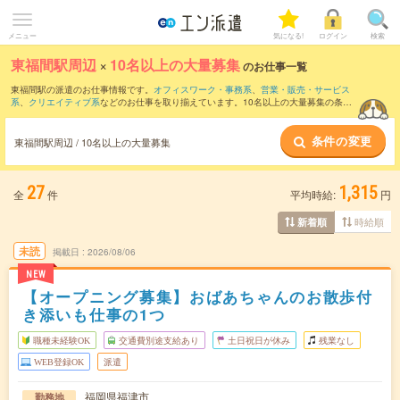
メニュー
気になる!
ログイン
検索
東福間駅周辺
×
10名以上の大量募集
のお仕事一覧
東福間駅の派遣のお仕事情報です。
オフィスワーク・事務系
、
営業・販売・サービス
系
、
クリエイティブ系
などのお仕事を取り揃えています。10名以上の大量募集の条件
の他に、
交通費別途支給あり
、
職種未経験OK
、
友だちと一緒の応募OK
などのこだわ
り条件も取り揃えています。
条件の変更
東福間駅周辺 / 10名以上の大量募集
27
1,315
全
件
平均時給:
円
時給順
新着順
未読
掲載日
2026/08/06
NEW
【オープニング募集】おばあちゃんのお散歩付
き添いも仕事の1つ
職種未経験OK
交通費別途支給あり
土日祝日が休み
残業なし
WEB登録OK
派遣
福岡県福津市
勤務地