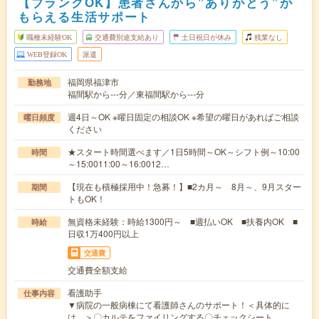
【ブランクOK】患者さんから”ありがとう”が
もらえる生活サポート
職種未経験OK
交通費別途支給あり
土日祝日が休み
残業なし
WEB登録OK
派遣
福岡県福津市
勤務地
福間駅から---分／東福間駅から---分
週4日～OK ※曜日固定の相談OK ※希望の曜日があればご相談
曜日頻度
ください
★スタート時間選べます／1日5時間～OK～シフト例～10:00
時間
～15:0011:00～16:0012…
【現在も積極採用中！急募！】■2カ月～ 8月～、9月スター
期間
トもOK！
無資格未経験：時給1300円～ ■週払いOK ■扶養内OK ■
時給
日収1万400円以上
交通費
交通費全額支給
看護助手
仕事内容
▼病院の一般病棟にて看護師さんのサポート！＜具体的に
は…＞〇カルテをファイリングする〇チェックシート…