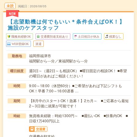
未読
掲載日
2026/08/05
NEW
【志望動機は何でもいい＊条件合えばOK！】
施設のケアスタッフ
職種未経験OK
交通費別途支給あり
土日祝日が休み
残業なし
WEB登録OK
派遣
福岡県福津市
勤務地
福間駅から---分／東福間駅から---分
週3日～（週2日～も相談OK） ■曜日固定の相談OK！ ■希望
曜日頻度
の曜日があればご相談ください！
9:00～18:00（休憩60分）■ご希望があれば下記シフトも
時間
OK！早番 7:00～16:00遅番 …
【8月中のスタートOK！急募！】2カ月～ ■ご応募から最短
期間
2～3日後に就業が可能です！
無資格未経験：時給1300円～ ■週払いOK ■扶養内OK ■
時給
日収1万400円以上
交通費
交通費全額支給