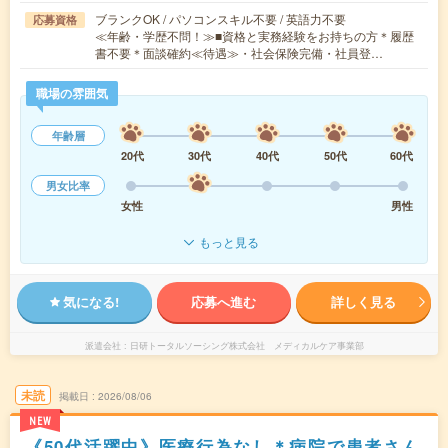
ブランクOK / パソコンスキル不要 / 英語力不要
応募資格
≪年齢・学歴不問！≫■資格と実務経験をお持ちの方＊履歴
書不要＊面談確約≪待遇≫・社会保険完備・社員登…
職場の雰囲気
年齢層
20代
30代
40代
50代
60代
男女比率
女性
男性
もっと見る
気になる!
応募へ進む
詳しく見る
派遣会社
日研トータルソーシング株式会社 メディカルケア事業部
未読
掲載日
2026/08/06
NEW
《50代活躍中》医療行為なし＊病院で患者さん