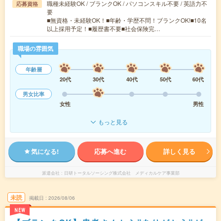
職種未経験OK / ブランクOK / パソコンスキル不要 / 英語力不
応募資格
要
■無資格・未経験OK！■年齢・学歴不問！ブランクOK!■10名
以上採用予定！■履歴書不要■社会保険完…
職場の雰囲気
年齢層
20代
30代
40代
50代
60代
男女比率
女性
男性
もっと見る
気になる!
応募へ進む
詳しく見る
派遣会社
日研トータルソーシング株式会社 メディカルケア事業部
未読
掲載日
2026/08/06
NEW