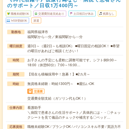
のサポート／日収1万400円～
職種未経験OK
交通費別途支給あり
土日祝日が休み
残業なし
WEB登録OK
派遣
福岡県福津市
勤務地
福間駅から---分／東福間駅から---分
週3日～（週2日～も相談OK） ■曜日固定の相談OK！ ■希望
曜日頻度
の曜日があればご相談ください！
お子さんの予定にも柔軟に調整可能です。シフト例9:00～
時間
18:00（休憩60分）7:00～16:00…
【現在も積極採用中！急募！】■2カ月～
期間
無資格未経験：時給1300円～ ■週払いOK
時給
交通費
交通費全額支給（ガソリン代もOK！）
看護助手
仕事内容
＼病院で患者さんの生活サポート／具体的には・・〇チェッ
クシートを見て備品のチェックや補充する〇ベッド…
職種未経験OK / ブランクOK / パソコンスキル不要 / 英語力不
応募資格