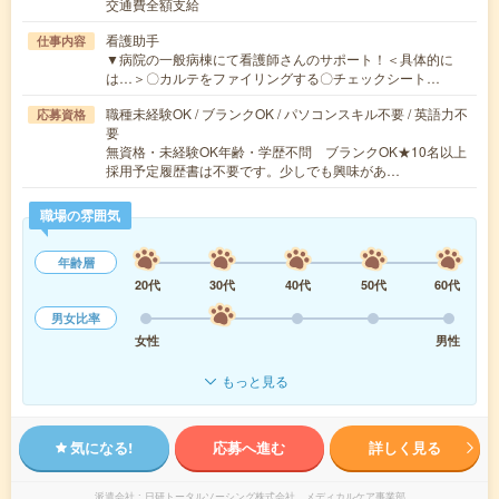
交通費全額支給
看護助手
仕事内容
▼病院の一般病棟にて看護師さんのサポート！＜具体的に
は…＞〇カルテをファイリングする〇チェックシート…
職種未経験OK / ブランクOK / パソコンスキル不要 / 英語力不
応募資格
要
無資格・未経験OK年齢・学歴不問 ブランクOK★10名以上
採用予定履歴書は不要です。少しでも興味があ…
職場の雰囲気
年齢層
20代
30代
40代
50代
60代
男女比率
女性
男性
もっと見る
気になる!
応募へ進む
詳しく見る
派遣会社
日研トータルソーシング株式会社 メディカルケア事業部