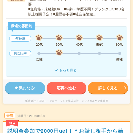
要
■無資格・未経験OK！■年齢・学歴不問！ブランクOK!■10名
以上採用予定！■履歴書不要■社会保険完…
職場の雰囲気
年齢層
20代
30代
40代
50代
60代
男女比率
女性
男性
もっと見る
気になる!
応募へ進む
詳しく見る
派遣会社
日研トータルソーシング株式会社 メディカルケア事業部
未読
掲載日
2026/08/06
NEW
説明会参加で2000円get！＊お話し相手から始