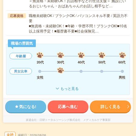
＜無資格・未経験OK！お話相手などの生活支援＞ 施設にい
るおじいちゃん・おばあちゃんのお話し相手など…
職種未経験OK / ブランクOK / パソコンスキル不要 / 英語力不
応募資格
要
■無資格・未経験OK！■年齢・学歴不問！ブランクOK!■10名
以上採用予定！■履歴書不要■社会保険完…
職場の雰囲気
年齢層
20代
30代
40代
50代
60代
男女比率
女性
男性
もっと見る
気になる!
応募へ進む
詳しく見る
派遣会社
日研トータルソーシング株式会社 メディカルケア事業部
未読
掲載日
2026/08/06