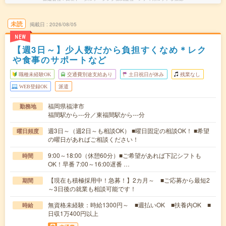
未読
掲載日
2026/08/05
NEW
【週3日～】少人数だから負担すくなめ＊レク
や食事のサポートなど
職種未経験OK
交通費別途支給あり
土日祝日が休み
残業なし
WEB登録OK
派遣
福岡県福津市
勤務地
福間駅から---分／東福間駅から---分
週3日～（週2日～も相談OK） ■曜日固定の相談OK！ ■希望
曜日頻度
の曜日があればご相談ください！
9:00～18:00（休憩60分）■ご希望があれば下記シフトも
時間
OK！早番 7:00～16:00遅番 …
【現在も積極採用中！急募！】2カ月～ ■ご応募から最短2
期間
～3日後の就業も相談可能です！
無資格未経験：時給1300円～ ■週払いOK ■扶養内OK ■
時給
日収1万400円以上