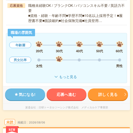
職種未経験OK / ブランクOK / パソコンスキル不要 / 英語力不
応募資格
要
■資格・経験・年齢不問■学歴不問■10名以上採用予定！■履
歴書不要■面談確約■社会保険完備■社員登用…
職場の雰囲気
年齢層
20代
30代
40代
50代
60代
男女比率
女性
男性
もっと見る
気になる!
応募へ進む
詳しく見る
派遣会社
日研トータルソーシング株式会社 メディカルケア事業部
未読
掲載日
2026/08/06
NEW