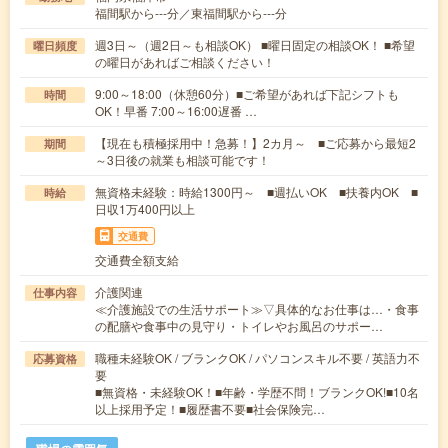
福間駅から---分／東福間駅から---分
週3日～（週2日～も相談OK） ■曜日固定の相談OK！ ■希望
曜日頻度
の曜日があればご相談ください！
9:00～18:00（休憩60分）■ご希望があれば下記シフトも
時間
OK！早番 7:00～16:00遅番 …
【現在も積極採用中！急募！】2カ月～ ■ご応募から最短2
期間
～3日後の就業も相談可能です！
無資格未経験：時給1300円～ ■週払いOK ■扶養内OK ■
時給
日収1万400円以上
交通費
交通費全額支給
介護関連
仕事内容
≪介護施設での生活サポート≫▽具体的なお仕事は…・食事
の配膳や食事中の見守り・トイレやお風呂のサポー…
職種未経験OK / ブランクOK / パソコンスキル不要 / 英語力不
応募資格
要
■無資格・未経験OK！■年齢・学歴不問！ブランクOK!■10名
以上採用予定！■履歴書不要■社会保険完…