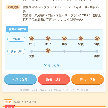
職種未経験OK / ブランクOK / パソコンスキル不要 / 英語力不
応募資格
要
無資格・未経験OK年齢・学歴不問 ブランクOK★10名以上
採用予定履歴書は不要です。少しでも興味があ…
職場の雰囲気
年齢層
20代
30代
40代
50代
60代
男女比率
女性
男性
もっと見る
気になる!
応募へ進む
詳しく見る
派遣会社
日研トータルソーシング株式会社 メディカルケア事業部
未読
掲載日
2026/08/06