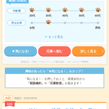
職場の雰囲気
年齢層
20代
30代
40代
50代
60代
男女比率
女性
男性
もっと見る
気になる!
応募へ進む
詳しく見る
派遣会社
日研トータルソーシング株式会社 メディカルケア事業部
興味があったら「★気になる！」をタップ！
「気になる！」を押しておくと、派遣会社から
「面談確約」
や
「応募歓迎」
が届きます！
未読
掲載日
2026/08/06
NEW