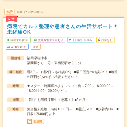
未読
掲載日
2026/08/05
NEW
病院でカルテ整理や患者さんの生活サポート＊
未経験OK
職種未経験OK
交通費別途支給あり
土日祝日が休み
残業なし
WEB登録OK
派遣
福岡県福津市
勤務地
福間駅から---分／東福間駅から---分
週3日～（週2日～も相談OK） ■曜日固定の相談OK！ ■希望
曜日頻度
の曜日があればご相談ください！
★スタート時間選べます～シフト例～7:00～16:009:00～
時間
18:0011:00～20:00など…
【現在も積極採用中！急募！】■2カ月～
期間
無資格未経験：時給1300円～ ■週払いOK ■扶養内OK ■
時給
日収1万400円以上
交通費