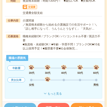
無資格未経験：時給1300円～ ■週払いOK ■扶養内OK
時給
交通費
交通費全額支給
介護関連
仕事内容
／無資格未経験から始める介護施設での生活サポート！＼
「話し相手になって、うんうんとうなずく」「天気が…
職種未経験OK / ブランクOK / パソコンスキル不要 / 英語力不
応募資格
要
■無資格・未経験OK！■年齢・学歴不問！ブランクOK!■10名
以上採用予定！■履歴書不要■社会保険完…
職場の雰囲気
年齢層
20代
30代
40代
50代
60代
男女比率
女性
男性
もっと見る