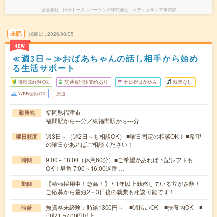
派遣会社
日研トータルソーシング株式会社 メディカルケア事業部
未読
掲載日
2026/08/05
NEW
≪週3日～≫おばあちゃんの話し相手から始め
る生活サポート
職種未経験OK
交通費別途支給あり
土日祝日が休み
残業なし
WEB登録OK
派遣
福岡県福津市
勤務地
福間駅から---分／東福間駅から---分
週3日～（週2日～も相談OK） ■曜日固定の相談OK！ ■希望
曜日頻度
の曜日があればご相談ください！
9:00～18:00（休憩60分）■ご希望があれば下記シフトも
時間
OK！早番 7:00～16:00遅番 …
【積極採用中！急募！】＊1年以上勤務している方が多数！
期間
ご応募から最短2～3日後の就業も相談可能です！
無資格未経験：時給1300円～ ■週払いOK ■扶養内OK ■
時給
日収1万400円以上