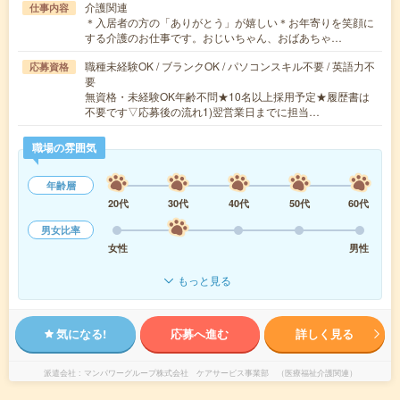
介護関連
仕事内容
＊入居者の方の「ありがとう」が嬉しい＊お年寄りを笑顔に
する介護のお仕事です。おじいちゃん、おばあちゃ…
職種未経験OK / ブランクOK / パソコンスキル不要 / 英語力不
応募資格
要
無資格・未経験OK年齢不問★10名以上採用予定★履歴書は
不要です▽応募後の流れ1)翌営業日までに担当…
職場の雰囲気
年齢層
20代
30代
40代
50代
60代
男女比率
女性
男性
もっと見る
気になる!
応募へ進む
詳しく見る
派遣会社
マンパワーグループ株式会社 ケアサービス事業部 （医療福祉介護関連）