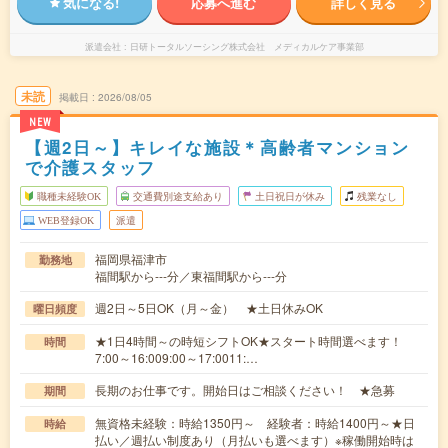
気になる!
応募へ進む
詳しく見る
派遣会社
日研トータルソーシング株式会社 メディカルケア事業部
未読
掲載日
2026/08/05
NEW
【週2日～】キレイな施設＊高齢者マンション
で介護スタッフ
職種未経験OK
交通費別途支給あり
土日祝日が休み
残業なし
WEB登録OK
派遣
福岡県福津市
勤務地
福間駅から---分／東福間駅から---分
週2日～5日OK（月～金） ★土日休みOK
曜日頻度
★1日4時間～の時短シフトOK★スタート時間選べます！
時間
7:00～16:009:00～17:0011:…
長期のお仕事です。開始日はご相談ください！ ★急募
期間
無資格未経験：時給1350円～ 経験者：時給1400円～★日
時給
払い／週払い制度あり（月払いも選べます）※稼働開始時は