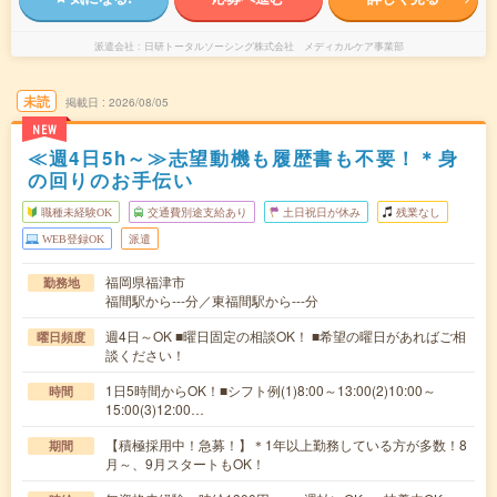
派遣会社
日研トータルソーシング株式会社 メディカルケア事業部
未読
掲載日
2026/08/05
NEW
≪週4日5h～≫志望動機も履歴書も不要！＊身
の回りのお手伝い
職種未経験OK
交通費別途支給あり
土日祝日が休み
残業なし
WEB登録OK
派遣
福岡県福津市
勤務地
福間駅から---分／東福間駅から---分
週4日～OK ■曜日固定の相談OK！ ■希望の曜日があればご相
曜日頻度
談ください！
1日5時間からOK！■シフト例(1)8:00～13:00(2)10:00～
時間
15:00(3)12:00…
【積極採用中！急募！】＊1年以上勤務している方が多数！8
期間
月～、9月スタートもOK！