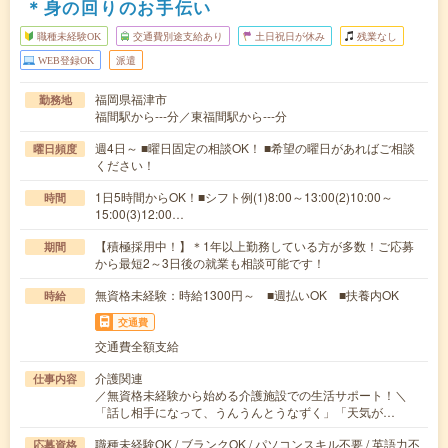
＊身の回りのお手伝い
職種未経験OK
交通費別途支給あり
土日祝日が休み
残業なし
WEB登録OK
派遣
福岡県福津市
勤務地
福間駅から---分／東福間駅から---分
週4日～ ■曜日固定の相談OK！ ■希望の曜日があればご相談
曜日頻度
ください！
1日5時間からOK！■シフト例(1)8:00～13:00(2)10:00～
時間
15:00(3)12:00…
【積極採用中！】＊1年以上勤務している方が多数！ご応募
期間
から最短2～3日後の就業も相談可能です！
無資格未経験：時給1300円～ ■週払いOK ■扶養内OK
時給
交通費
交通費全額支給
介護関連
仕事内容
／無資格未経験から始める介護施設での生活サポート！＼
「話し相手になって、うんうんとうなずく」「天気が…
職種未経験OK / ブランクOK / パソコンスキル不要 / 英語力不
応募資格