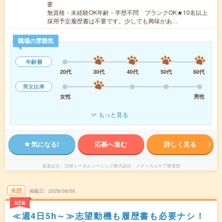
要
無資格・未経験OK年齢・学歴不問 ブランクOK★10名以上
採用予定履歴書は不要です。少しでも興味があ…
職場の雰囲気
年齢層
20代
30代
40代
50代
60代
男女比率
女性
男性
もっと見る
気になる!
応募へ進む
詳しく見る
派遣会社
日研トータルソーシング株式会社 メディカルケア事業部
未読
掲載日
2026/08/06
NEW
≪週4日5h～≫志望動機も履歴書も必要ナシ！