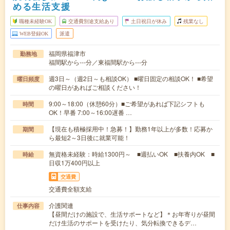
める生活支援
職種未経験OK
交通費別途支給あり
土日祝日が休み
残業なし
WEB登録OK
派遣
福岡県福津市
勤務地
福間駅から---分／東福間駅から---分
週3日～（週2日～も相談OK） ■曜日固定の相談OK！ ■希望
曜日頻度
の曜日があればご相談ください！
9:00～18:00（休憩60分）■ご希望があれば下記シフトも
時間
OK！早番 7:00～16:00遅番 …
【現在も積極採用中！急募！】勤務1年以上が多数！応募か
期間
ら最短2～3日後に就業可能！
無資格未経験：時給1300円～ ■週払いOK ■扶養内OK ■
時給
日収1万400円以上
交通費
交通費全額支給
介護関連
仕事内容
【昼間だけの施設で、生活サポートなど】＊お年寄りが昼間
だけ生活のサポートを受けたり、気分転換できるデ…