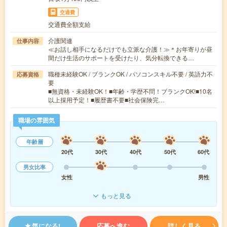
交通費
交通費全額支給
介護関連
仕事内容
≪お話し相手になるだけでも立派な介護！≫＊お年寄りが昼
間だけ生活のサポートを受けたり、気分転換できる…
職種未経験OK / ブランクOK / パソコンスキル不要 / 英語力不
応募資格
要
■無資格・未経験OK！■年齢・学歴不問！ブランクOK!■10名
以上採用予定！■履歴書不要■社会保険完…
職場の雰囲気
年齢層
20代
30代
40代
50代
60代
男女比率
女性
男性
もっと見る
気になる!
応募へ進む
詳しく見る