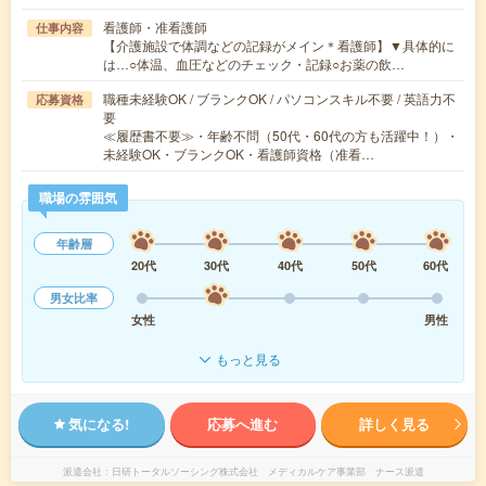
看護師・准看護師
仕事内容
【介護施設で体調などの記録がメイン＊看護師】▼具体的に
は…○体温、血圧などのチェック・記録○お薬の飲…
職種未経験OK / ブランクOK / パソコンスキル不要 / 英語力不
応募資格
要
≪履歴書不要≫・年齢不問（50代・60代の方も活躍中！）・
未経験OK・ブランクOK・看護師資格（准看…
職場の雰囲気
年齢層
20代
30代
40代
50代
60代
男女比率
女性
男性
もっと見る
気になる!
応募へ進む
詳しく見る
派遣会社
日研トータルソーシング株式会社 メディカルケア事業部 ナース派遣