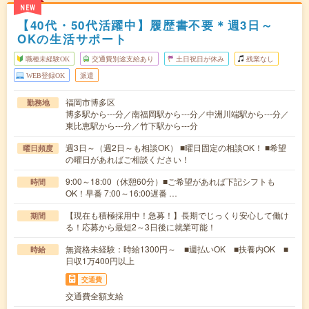
NEW
【40代・50代活躍中】履歴書不要＊週3日～
OKの生活サポート
職種未経験OK
交通費別途支給あり
土日祝日が休み
残業なし
WEB登録OK
派遣
福岡市博多区
勤務地
博多駅から---分／南福岡駅から---分／中洲川端駅から---分／
東比恵駅から---分／竹下駅から---分
週3日～（週2日～も相談OK） ■曜日固定の相談OK！ ■希望
曜日頻度
の曜日があればご相談ください！
9:00～18:00（休憩60分）■ご希望があれば下記シフトも
時間
OK！早番 7:00～16:00遅番 …
【現在も積極採用中！急募！】長期でじっくり安心して働け
期間
る！応募から最短2～3日後に就業可能！
無資格未経験：時給1300円～ ■週払いOK ■扶養内OK ■
時給
日収1万400円以上
交通費
交通費全額支給