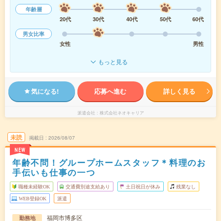
年齢層
20代
30代
40代
50代
60代
男女比率
女性
男性
もっと見る
気になる!
応募へ進む
詳しく見る
派遣会社
株式会社ネオキャリア
未読
掲載日
2026/08/07
NEW
年齢不問！グループホームスタッフ＊料理のお
手伝いも仕事の一つ
職種未経験OK
交通費別途支給あり
土日祝日が休み
残業なし
WEB登録OK
派遣
福岡市博多区
勤務地