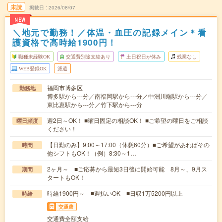
未読
掲載日
2026/08/07
NEW
＼地元で勤務！／体温・血圧の記録メイン＊看
護資格で高時給1900円！
職種未経験OK
交通費別途支給あり
土日祝日が休み
残業なし
WEB登録OK
派遣
福岡市博多区
勤務地
博多駅から---分／南福岡駅から---分／中洲川端駅から---分／
東比恵駅から---分／竹下駅から---分
週2日～OK！ ■曜日固定の相談OK！ ■ご希望の曜日をご相談
曜日頻度
ください！
【日勤のみ】9:00～17:00（休憩60分）■ご希望があればその
時間
他シフトもOK！（例）8:30～1…
2ヶ月～ ■ご応募から最短3日後に開始可能 8月～、9月ス
期間
タートもOK！
時給1900円～ ■週払いOK ■日収1万5200円以上
時給
交通費
交通費全額支給