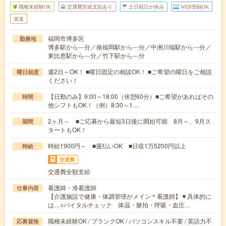
職種未経験OK
交通費別途支給あり
土日祝日が休み
WEB登録OK
派遣
福岡市博多区
勤務地
博多駅から---分／南福岡駅から---分／中洲川端駅から---分／
東比恵駅から---分／竹下駅から---分
週2日～OK！ ■曜日固定の相談OK！ ■ご希望の曜日をご相談
曜日頻度
ください！
【日勤のみ】9:00～18:00（休憩60分）■ご希望があればその
時間
他シフトもOK！（例）8:30～1…
2ヶ月～ ■ご応募から最短3日後に開始可能 8月～、9月ス
期間
タートもOK！
時給1900円～ ■週払いOK ■日収1万5200円以上
時給
交通費
交通費全額支給
看護師・准看護師
仕事内容
【介護施設で健康・体調管理がメイン＊看護師】▼具体的に
は…○バイタルチェック 体温・脈拍・呼吸・血圧…
職種未経験OK / ブランクOK / パソコンスキル不要 / 英語力不
応募資格