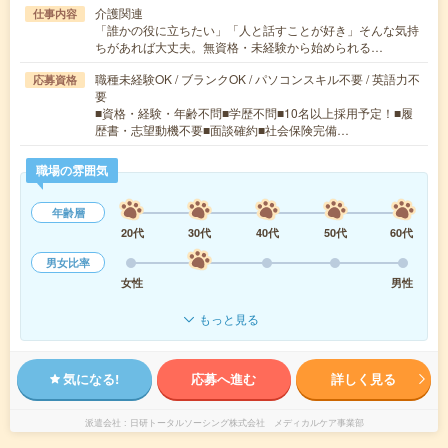
介護関連
仕事内容
「誰かの役に立ちたい」「人と話すことが好き」そんな気持
ちがあれば大丈夫。無資格・未経験から始められる…
職種未経験OK / ブランクOK / パソコンスキル不要 / 英語力不
応募資格
要
■資格・経験・年齢不問■学歴不問■10名以上採用予定！■履
歴書・志望動機不要■面談確約■社会保険完備…
職場の雰囲気
年齢層
20代
30代
40代
50代
60代
男女比率
女性
男性
もっと見る
気になる!
応募へ進む
詳しく見る
派遣会社
日研トータルソーシング株式会社 メディカルケア事業部