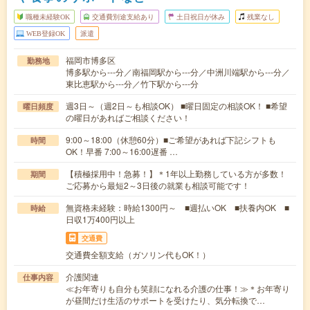
職種未経験OK
交通費別途支給あり
土日祝日が休み
残業なし
WEB登録OK
派遣
福岡市博多区
勤務地
博多駅から---分／南福岡駅から---分／中洲川端駅から---分／
東比恵駅から---分／竹下駅から---分
週3日～（週2日～も相談OK） ■曜日固定の相談OK！ ■希望
曜日頻度
の曜日があればご相談ください！
9:00～18:00（休憩60分）■ご希望があれば下記シフトも
時間
OK！早番 7:00～16:00遅番 …
【積極採用中！急募！】＊1年以上勤務している方が多数！
期間
ご応募から最短2～3日後の就業も相談可能です！
無資格未経験：時給1300円～ ■週払いOK ■扶養内OK ■
時給
日収1万400円以上
交通費
交通費全額支給（ガソリン代もOK！）
介護関連
仕事内容
≪お年寄りも自分も笑顔になれる介護の仕事！≫＊お年寄り
が昼間だけ生活のサポートを受けたり、気分転換で…