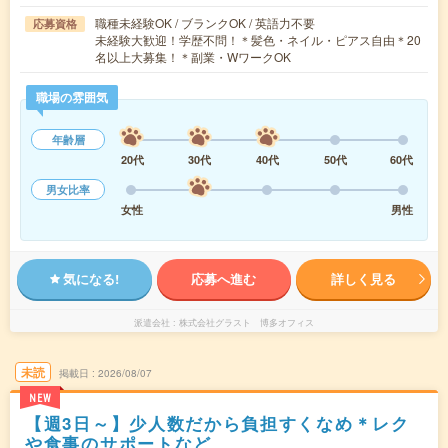
職種未経験OK / ブランクOK / 英語力不要
応募資格
未経験大歓迎！学歴不問！＊髪色・ネイル・ピアス自由＊20
名以上大募集！＊副業・WワークOK
職場の雰囲気
年齢層
20代
30代
40代
50代
60代
男女比率
女性
男性
気になる!
応募へ進む
詳しく見る
派遣会社
株式会社グラスト 博多オフィス
未読
掲載日
2026/08/07
NEW
【週3日～】少人数だから負担すくなめ＊レク
や食事のサポートなど