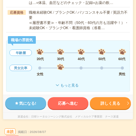
は…○体温、血圧などのチェック・記録○お薬の飲…
職種未経験OK / ブランクOK / パソコンスキル不要 / 英語力不
応募資格
要
≪履歴書不要≫・年齢不問（50代・60代の方も活躍中！）・
未経験OK・ブランクOK・看護師資格（准看…
職場の雰囲気
年齢層
20代
30代
40代
50代
60代
男女比率
女性
男性
もっと見る
気になる!
応募へ進む
詳しく見る
派遣会社
日研トータルソーシング株式会社 メディカルケア事業部 ナース派遣
未読
掲載日
2026/08/07