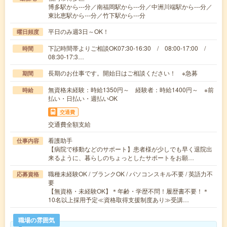
博多駅から---分／南福岡駅から---分／中洲川端駅から---分／
東比恵駅から---分／竹下駅から---分
平日のみ週3日～OK！
曜日頻度
下記時間帯よりご相談OK07:30-16:30 / 08:00-17:00 /
時間
08:30-17:3…
長期のお仕事です。開始日はご相談ください！ ※急募
期間
無資格未経験：時給1350円～ 経験者：時給1400円～ ※前
時給
払い・日払い・週払いOK
交通費
交通費全額支給
看護助手
仕事内容
【病院で移動などのサポート】患者様が少しでも早く退院出
来るように、暮らしのちょっとしたサポートをお願…
職種未経験OK / ブランクOK / パソコンスキル不要 / 英語力不
応募資格
要
【無資格・未経験OK】＊年齢・学歴不問！履歴書不要！＊
10名以上採用予定≪資格取得支援制度あり≫受講…
職場の雰囲気