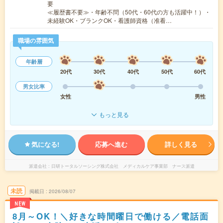
要
≪履歴書不要≫・年齢不問（50代・60代の方も活躍中！）・
未経験OK・ブランクOK・看護師資格（准看…
職場の雰囲気
年齢層
20代
30代
40代
50代
60代
男女比率
女性
男性
もっと見る
気になる!
応募へ進む
詳しく見る
派遣会社
日研トータルソーシング株式会社 メディカルケア事業部 ナース派遣
未読
掲載日
2026/08/07
NEW
8月～OK！＼好きな時間曜日で働ける／電話面