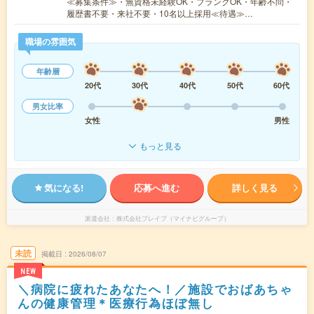
≪募集条件≫・無資格未経験OK・ブランクOK・年齢不問・
履歴書不要・来社不要・10名以上採用≪待遇≫…
職場の雰囲気
年齢層
20代
30代
40代
50代
60代
男女比率
女性
男性
もっと見る
気になる!
応募へ進む
詳しく見る
派遣会社
株式会社ブレイブ（マイナビグループ）
未読
掲載日
2026/08/07
NEW
＼病院に疲れたあなたへ！／施設でおばあちゃ
んの健康管理＊医療行為ほぼ無し