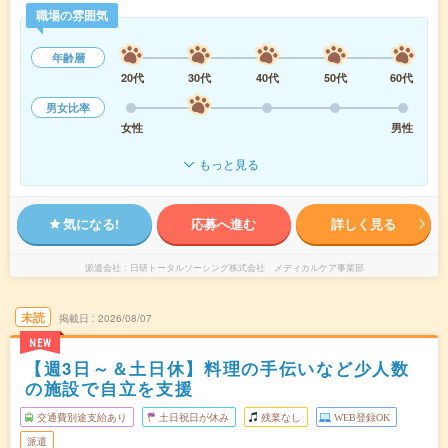
職場の雰囲気
年齢層
20代
30代
40代
50代
60代
男女比率
女性
男性
もっと見る
気になる!
応募へ進む
詳しく見る
派遣会社
日研トータルソーシング株式会社 メディカルケア事業部
未読
掲載日
2026/08/07
NEW
【週3日～＆土日休】料理の手伝いなど少人数
の施設で自立を支援
交通費別途支給あり
土日祝日が休み
残業なし
WEB登録OK
派遣