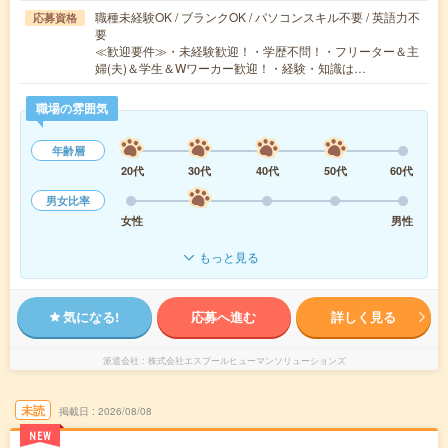
職種未経験OK / ブランクOK / パソコンスキル不要 / 英語力不
応募資格
要
≪歓迎要件≫・未経験歓迎！・学歴不問！・フリーター＆主
婦(夫)＆学生＆Wワーカー歓迎！・経験・知識は…
職場の雰囲気
年齢層
20代
30代
40代
50代
60代
男女比率
女性
男性
もっと見る
気になる!
応募へ進む
詳しく見る
派遣会社
株式会社エスプールヒューマンソリューションズ
未読
掲載日
2026/08/08
NEW