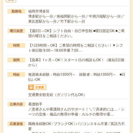
福岡市博多区
勤務地
博多駅から---分／南福岡駅から---分／中洲川端駅から---分／
東比恵駅から---分／竹下駅から---分
【週2日～OK】シフト自由・自己申告制 ■曜日固定OK ■ご希
曜日頻度
望の曜日をご相談ください。
【1日5時間～OK】ご希望の時間をご相談ください！▼シフ
時間
ト例日勤 9:00～18:00早番 7:00…
【急募】1ヶ月～OK！スタート日の相談もOK！（最短2日後
期間
から）
無資格未経験：時給1300円～ 経験者：時給1350円～ ■日
時給
払いOK
交通費
交通費全額支給（ガソリン代もOK）
看護助手
仕事内容
／患者さんや看護師さんのサポート！＼▽具体的には…・シ
ーツの交換・備品の整理や準備・カルテの整理や運…
職種未経験OK / ブランクOK / パソコンスキル不要 / 英語力不
応募資格
要