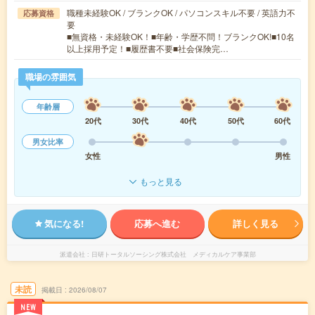
職種未経験OK / ブランクOK / パソコンスキル不要 / 英語力不
応募資格
要
■無資格・未経験OK！■年齢・学歴不問！ブランクOK!■10名
以上採用予定！■履歴書不要■社会保険完…
職場の雰囲気
年齢層
20代
30代
40代
50代
60代
男女比率
女性
男性
もっと見る
気になる!
応募へ進む
詳しく見る
派遣会社
日研トータルソーシング株式会社 メディカルケア事業部
未読
掲載日
2026/08/07
NEW