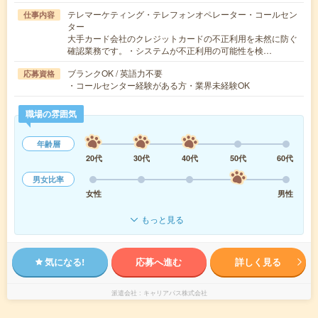
テレマーケティング・テレフォンオペレーター・コールセン
仕事内容
ター
大手カード会社のクレジットカードの不正利用を未然に防ぐ
確認業務です。・システムが不正利用の可能性を検…
ブランクOK / 英語力不要
応募資格
・コールセンター経験がある方・業界未経験OK
職場の雰囲気
年齢層
20代
30代
40代
50代
60代
男女比率
女性
男性
もっと見る
気になる!
応募へ進む
詳しく見る
派遣会社
キャリアパス株式会社