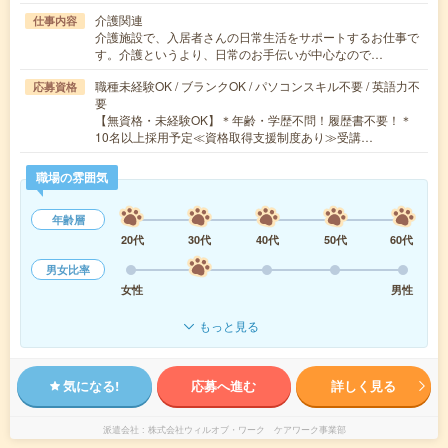
介護関連
仕事内容
介護施設で、入居者さんの日常生活をサポートするお仕事で
す。介護というより、日常のお手伝いが中心なので…
職種未経験OK / ブランクOK / パソコンスキル不要 / 英語力不
応募資格
要
【無資格・未経験OK】＊年齢・学歴不問！履歴書不要！＊
10名以上採用予定≪資格取得支援制度あり≫受講…
職場の雰囲気
年齢層
20代
30代
40代
50代
60代
男女比率
女性
男性
もっと見る
気になる!
応募へ進む
詳しく見る
派遣会社
株式会社ウィルオブ・ワーク ケアワーク事業部