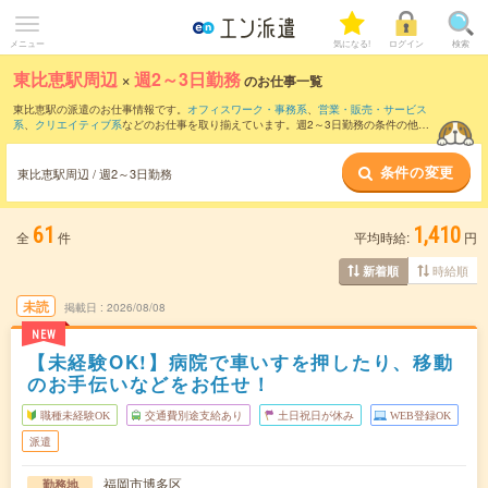
メニュー
気になる!
ログイン
検索
東比恵駅周辺
×
週2～3日勤務
のお仕事一覧
東比恵駅の派遣のお仕事情報です。
オフィスワーク・事務系
、
営業・販売・サービス
系
、
クリエイティブ系
などのお仕事を取り揃えています。週2～3日勤務の条件の他
に、
交通費別途支給あり
、
職種未経験OK
、
友だちと一緒の応募OK
などのこだわり条
件も取り揃えています。
条件の変更
東比恵駅周辺 / 週2～3日勤務
61
1,410
全
件
平均時給:
円
時給順
新着順
未読
掲載日
2026/08/08
NEW
【未経験OK!】病院で車いすを押したり、移動
のお手伝いなどをお任せ！
職種未経験OK
交通費別途支給あり
土日祝日が休み
WEB登録OK
派遣
福岡市博多区
勤務地