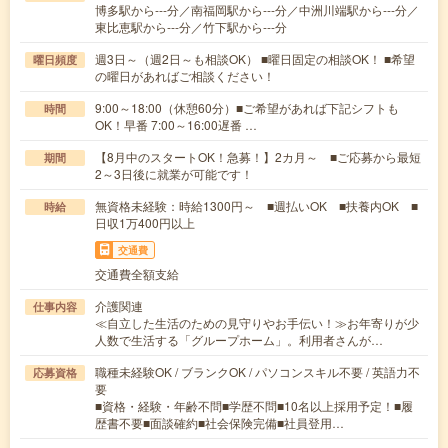
博多駅から---分／南福岡駅から---分／中洲川端駅から---分／
東比恵駅から---分／竹下駅から---分
週3日～（週2日～も相談OK） ■曜日固定の相談OK！ ■希望
曜日頻度
の曜日があればご相談ください！
9:00～18:00（休憩60分）■ご希望があれば下記シフトも
時間
OK！早番 7:00～16:00遅番 …
【8月中のスタートOK！急募！】2カ月～ ■ご応募から最短
期間
2～3日後に就業が可能です！
無資格未経験：時給1300円～ ■週払いOK ■扶養内OK ■
時給
日収1万400円以上
交通費
交通費全額支給
介護関連
仕事内容
≪自立した生活のための見守りやお手伝い！≫お年寄りが少
人数で生活する「グループホーム」。利用者さんが…
職種未経験OK / ブランクOK / パソコンスキル不要 / 英語力不
応募資格
要
■資格・経験・年齢不問■学歴不問■10名以上採用予定！■履
歴書不要■面談確約■社会保険完備■社員登用…