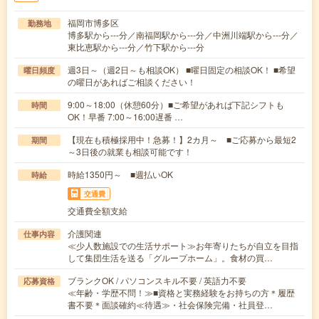
福岡市博多区
勤務地
博多駅から---分／南福岡駅から---分／中洲川端駅から---分／
東比恵駅から---分／竹下駅から---分
週3日～（週2日～も相談OK） ■曜日固定の相談OK！ ■希望
曜日頻度
の曜日があればご相談ください！
9:00～18:00（休憩60分）■ご希望があれば下記シフトも
時間
OK！早番 7:00～16:00遅番 …
【現在も積極採用中！急募！】2カ月～ ■ご応募から最短2
期間
～3日後の就業も相談可能です！
時給1350円～ ■週払いOK
時給
交通費
交通費全額支給
介護関連
仕事内容
≪少人数施設での生活サポート≫お年寄りたちが自立を目指
して集団生活を送る「グループホーム」。食材の買…
ブランクOK / パソコンスキル不要 / 英語力不要
応募資格
≪年齢・学歴不問！≫■資格と実務経験をお持ちの方＊履歴
書不要＊面談確約≪待遇≫・社会保険完備・社員登…