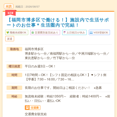
未読
掲載日
2026/08/07
NEW
【福岡市博多区で働ける！】施設内で生活サポ
ートのお仕事＊生活圏内で完結！
職種未経験OK
交通費別途支給あり
土日祝日が休み
WEB登録OK
派遣
福岡市博多区
勤務地
博多駅から---分／南福岡駅から---分／中洲川端駅から---分／
東比恵駅から---分／竹下駅から---分
平日のみ週3日～OK！
曜日頻度
1日7時間～OK！【シフト固定の相談もOK！】▼シフト例
時間
【早番】7:00～16:00／7:30～16…
長期のお仕事です。開始日はご相談ください！ ※急募
期間
無資格未経験：時給1350円～ 経験者：時給1400円～ ※前
時給
払い・日払い・週払いOK
交通費
交通費全額支給