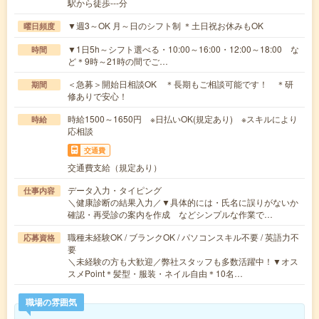
駅から徒歩---分
▼週3～OK 月～日のシフト制 ＊土日祝お休みもOK
曜日頻度
▼1日5h～シフト選べる・10:00～16:00・12:00～18:00 な
時間
ど＊9時～21時の間でご…
＜急募＞開始日相談OK ＊長期もご相談可能です！ ＊研
期間
修ありで安心！
時給1500～1650円 ※日払いOK(規定あり) ※スキルにより
時給
応相談
交通費
交通費支給（規定あり）
データ入力・タイピング
仕事内容
＼健康診断の結果入力／▼具体的には・氏名に誤りがないか
確認・再受診の案内を作成 などシンプルな作業で…
職種未経験OK / ブランクOK / パソコンスキル不要 / 英語力不
応募資格
要
＼未経験の方も大歓迎／弊社スタッフも多数活躍中！▼オス
スメPoint＊髪型・服装・ネイル自由＊10名…
職場の雰囲気