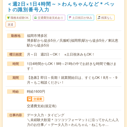
＜週2日×1日4時間～＞わんちゃんなど＊ペッ
トの識別番号入力
職種未経験OK
交通費別途支給あり
土日祝日が休み
残業なし
派遣
福岡市博多区
勤務地
博多駅から徒歩5分／呉服町(福岡県)駅から徒歩5分／東比恵
駅から徒歩5分
月～日 週2日～OK！ ※土日祝休みもOK！
曜日頻度
1日4時間からOK！9時～21時の中でお好きな時間で働けま
時間
す！
【急募】即日～長期！就業開始日は、すぐもOK！8月～・9
期間
月～もご相談ください！
時給1600円
時給
交通費
交通費支給(規定有)
データ入力・タイピング
仕事内容
＼未経験大歓迎＊コツコツフォーマットに沿ってかんたん入
力のお仕事／＜データ入力＞わんちゃん・ねこちゃ…