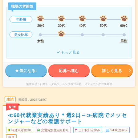
職場の雰囲気
年齢層
20代
30代
40代
50代
60代
男女比率
女性
男性
もっと見る
気になる!
応募へ進む
詳しく見る
派遣会社
日研トータルソーシング株式会社 メディカルケア事業部
未読
掲載日
2026/08/07
NEW
≪60代就業実績あり＊週2日～≫病院でメッセ
ンジャーなどの看護サポート
職種未経験OK
交通費別途支給あり
土日祝日が休み
WEB登録OK
派遣