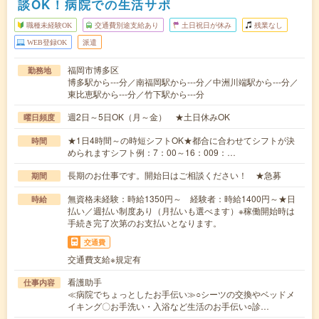
談OK！病院での生活サポ
職種未経験OK
交通費別途支給あり
土日祝日が休み
残業なし
WEB登録OK
派遣
福岡市博多区
勤務地
博多駅から---分／南福岡駅から---分／中洲川端駅から---分／
東比恵駅から---分／竹下駅から---分
週2日～5日OK（月～金） ★土日休みOK
曜日頻度
★1日4時間～の時短シフトOK★都合に合わせてシフトが決
時間
められますシフト例：7：00～16：009：…
長期のお仕事です。開始日はご相談ください！ ★急募
期間
無資格未経験：時給1350円～ 経験者：時給1400円～★日
時給
払い／週払い制度あり（月払いも選べます）※稼働開始時は
手続き完了次第のお支払いとなります。
交通費
交通費支給※規定有
看護助手
仕事内容
≪病院でちょっとしたお手伝い≫○シーツの交換やベッドメ
イキング〇お手洗い・入浴など生活のお手伝い○診…