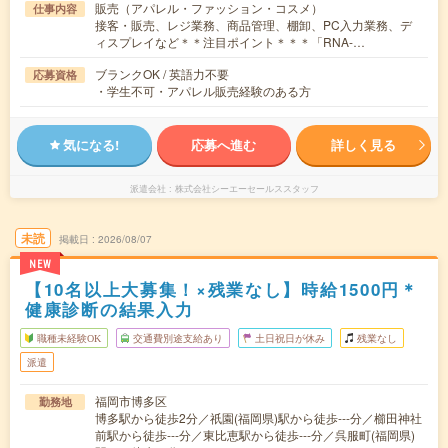
販売（アパレル・ファッション・コスメ）
仕事内容
接客・販売、レジ業務、商品管理、棚卸、PC入力業務、デ
ィスプレイなど＊＊注目ポイント＊＊＊「RNA-…
ブランクOK / 英語力不要
応募資格
・学生不可・アパレル販売経験のある方
気になる!
応募へ進む
詳しく見る
派遣会社
株式会社シーエーセールススタッフ
未読
掲載日
2026/08/07
NEW
【10名以上大募集！×残業なし】時給1500円＊
健康診断の結果入力
職種未経験OK
交通費別途支給あり
土日祝日が休み
残業なし
派遣
福岡市博多区
勤務地
博多駅から徒歩2分／祇園(福岡県)駅から徒歩---分／櫛田神社
前駅から徒歩---分／東比恵駅から徒歩---分／呉服町(福岡県)