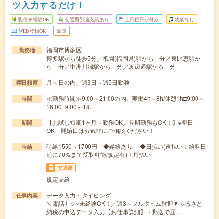
ツ入力するだけ！
職種未経験OK
交通費別途支給あり
土日祝日が休み
残業なし
WEB登録OK
派遣
福岡市博多区
勤務地
博多駅から徒歩5分／祇園(福岡県)駅から---分／東比恵駅か
ら---分／中洲川端駅から---分／渡辺通駅から---分
月～日の内、週3日～週5日勤務
曜日頻度
≪勤務時間≫9:00～21:00の内、実働4h～8h/休憩1h□9:00～
時間
16:00□9:00～18…
【お試し短期1ヶ月～勤務OK／長期勤務もOK！】※即日
期間
OK 開始日はお気軽にご相談ください！
時給1550～1700円 ◆昇給あり ◆日払い(速払い：給料日
時給
前に70％まで受取可能/規定有)＋月払い
交通費
規定支給
データ入力・タイピング
仕事内容
＼電話ナシ×未経験OK！／週3～フルタイム歓迎▼ふるさと
納税の申込データ入力【お仕事詳細】・郵送で届…