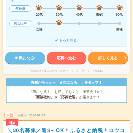
年齢層
20代
30代
40代
50代
60代
男女比率
女性
男性
もっと見る
気になる!
応募へ進む
詳しく見る
派遣会社
株式会社ウィルオブ・ワーク ケアワーク事業部
興味があったら「★気になる！」をタップ！
「気になる！」を押しておくと、派遣会社から
「面談確約」
や
「応募歓迎」
が届きます！
未読
掲載日
2026/08/08
NEW
＼30名募集／週3～OK＊ふるさと納税＊コツコ