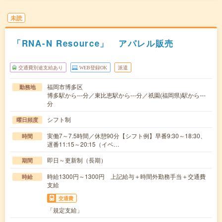
未読
「RNA-N Resource」 アパレル販売
交通費別途支給あり
WEB登録OK
派遣
福岡市博多区
勤務地
博多駅から---分／東比恵駅から---分／祇園(福岡県)駅から---
分
シフト制
曜日頻度
実働7～7.5時間／休憩90分【シフト例】早番9:30～18:30、
時間
遅番11:15～20:15（イベ…
即日～更新制（長期）
期間
時給1300円～1300円 上記給与＋時間外勤務手当＋交通費
時給
支給
交通費
「規定支給」