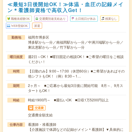
≪最短3日後開始OK！≫体温・血圧の記録メイ
ン＊看護師資格で高収入Get！
職種未経験OK
交通費別途支給あり
土日祝日が休み
残業なし
WEB登録OK
派遣
福岡市博多区
勤務地
博多駅から---分／南福岡駅から---分／中洲川端駅から---分／
東比恵駅から---分／竹下駅から---分
週2日～OK！ ■曜日固定の相談OK！ ■ご希望の曜日をご相談
曜日頻度
ください！
【日勤のみ】9:00～17:00（休憩60分）■ご希望があればその
時間
他シフトもOK！（例）8:30～1…
2ヶ月～ ■ご応募から最短3日後に開始可能 8月～、9月ス
期間
タートもOK！
時給1900円～ ■週払いOK ■日収1万5200円以上
時給
交通費
交通費全額支給
看護師・准看護師
仕事内容
【介護施設で体調などの記録がメイン＊看護師】▼具体的に