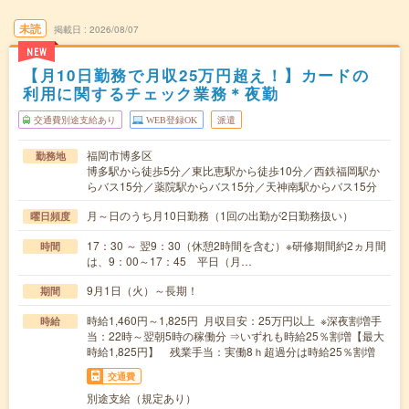
未読
掲載日
2026/08/07
NEW
【月10日勤務で月収25万円超え！】カードの
利用に関するチェック業務＊夜勤
交通費別途支給あり
WEB登録OK
派遣
福岡市博多区
勤務地
博多駅から徒歩5分／東比恵駅から徒歩10分／西鉄福岡駅か
らバス15分／薬院駅からバス15分／天神南駅からバス15分
月～日のうち月10日勤務（1回の出勤が2日勤務扱い）
曜日頻度
17：30 ～ 翌9：30（休憩2時間を含む）※研修期間約2ヵ月間
時間
は、9：00～17：45 平日（月…
9月1日（火）～長期！
期間
時給1,460円～1,825円 月収目安：25万円以上 ※深夜割増手
時給
当：22時～翌朝5時の稼働分 ⇒いずれも時給25％割増【最大
時給1,825円】 残業手当：実働8ｈ超過分は時給25％割増
交通費
別途支給（規定あり）