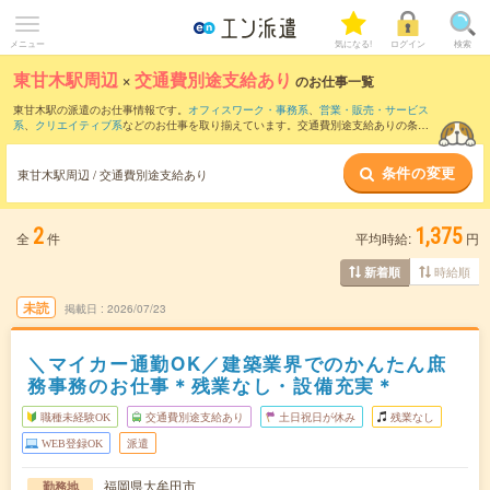
メニュー
気になる!
ログイン
検索
東甘木駅周辺
×
交通費別途支給あり
のお仕事一覧
東甘木駅の派遣のお仕事情報です。
オフィスワーク・事務系
、
営業・販売・サービス
系
、
クリエイティブ系
などのお仕事を取り揃えています。交通費別途支給ありの条件
の他に、
職種未経験OK
、
友だちと一緒の応募OK
、
週4日勤務
などのこだわり条件も取
り揃えています。
条件の変更
東甘木駅周辺 / 交通費別途支給あり
2
1,375
全
件
平均時給:
円
時給順
新着順
未読
掲載日
2026/07/23
＼マイカー通勤OK／建築業界でのかんたん庶
務事務のお仕事＊残業なし・設備充実＊
職種未経験OK
交通費別途支給あり
土日祝日が休み
残業なし
WEB登録OK
派遣
福岡県大牟田市
勤務地