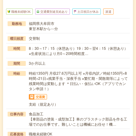
職種未経験OK
交通費別途支給あり
土日祝日が休み
派遣
福岡県大牟田市
勤務地
東甘木駅から---分
交替制
曜日頻度
8：30～17：15（休憩あり）19：30～翌4：15（休憩あり）
時間
※生産状況により月0～20時間程度…
3か月以上
期間
時給1350円 月収27.6万円以上可 ※月収内訳／時給1350円×8
時給
時間×21日+残業手当・深夜手当 ※繁忙期・閑散期等によって
残業時間は変動します ＊日払い・仮払いOK（アプリでカン
タン申請！）
交通費
支給（規定あり）
食品加工
仕事内容
【車部品の塗装・成型加工】車のプラスチック部品を作る工
場でのお仕事です。難しいことは機械にお任せ！機…
職種未経験OK
応募資格