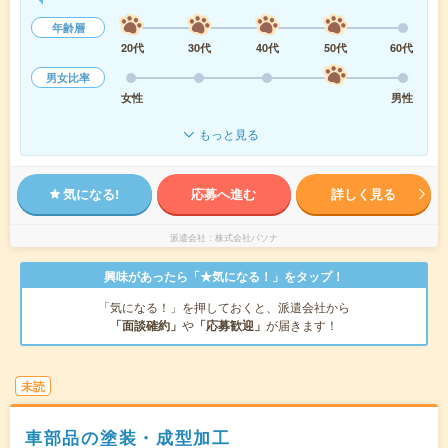
年齢層
20代
30代
40代
50代
60代
男女比率
女性
男性
もっと見る
気になる!
応募へ進む
詳しく見る
派遣会社
株式会社パソナ
興味があったら「★気になる！」をタップ！
「気になる！」を押しておくと、派遣会社から
「面談確約」
や
「応募歓迎」
が届きます！
未読
車部品の塗装・成型加工