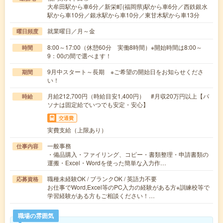
大牟田駅から車6分／新栄町(福岡県)駅から車6分／西鉄銀水
駅から車10分／銀水駅から車10分／東甘木駅から車13分
就業曜日／月～金
曜日頻度
8:00～17:00（休憩60分 実働8時間）※開始時間は8:00～
時間
9：00の間で選べます！
9月中スタート～長期 ※ご希望の開始日をお知らせくださ
期間
い！
月給212,700円（時給目安1,400円） #月収20万円以上【パ
時給
ソナは固定給でいつでも安定・安心】
交通費
実費支給（上限あり）
一般事務
仕事内容
・備品購入・ファイリング、コピー・書類整理・申請書類の
運搬・Excel・Wordを使った簡単な入力作…
職種未経験OK / ブランクOK / 英語力不要
応募資格
お仕事でWord,Excel等のPC入力の経験がある方※訓練校等で
学習経験がある方もご相談ください！…
職場の雰囲気