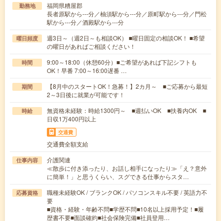
福岡県糟屋郡
勤務地
長者原駅から---分／柚須駅から---分／原町駅から---分／門松
駅から---分／酒殿駅から---分
週3日～（週2日～も相談OK） ■曜日固定の相談OK！ ■希望
曜日頻度
の曜日があればご相談ください！
9:00～18:00（休憩60分）■ご希望があれば下記シフトも
時間
OK！早番 7:00～16:00遅番 …
【8月中のスタートOK！急募！】2カ月～ ■ご応募から最短
期間
2～3日後に就業が可能です！
無資格未経験：時給1300円～ ■週払いOK ■扶養内OK ■
時給
日収1万400円以上
交通費
交通費全額支給
介護関連
仕事内容
≪散歩に付き添ったり、お話し相手になったり≫「え？意外
に簡単！」と思うくらい、スグできる仕事からスタ…
職種未経験OK / ブランクOK / パソコンスキル不要 / 英語力不
応募資格
要
■資格・経験・年齢不問■学歴不問■10名以上採用予定！■履
歴書不要■面談確約■社会保険完備■社員登用…