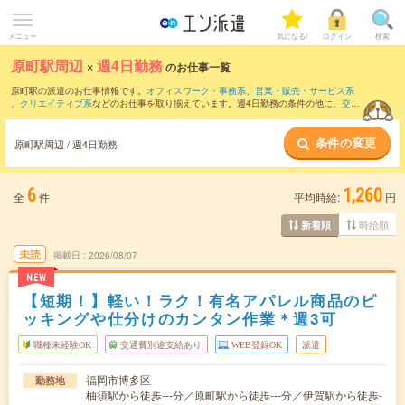
メニュー
気になる!
ログイン
検索
原町駅周辺
×
週4日勤務
のお仕事一覧
原町駅の派遣のお仕事情報です。
オフィスワーク・事務系
、
営業・販売・サービス系
、
クリエイティブ系
などのお仕事を取り揃えています。週4日勤務の条件の他に、
交通
費別途支給あり
、
職種未経験OK
、
友だちと一緒の応募OK
などのこだわり条件も取り
揃えています。
条件の変更
原町駅周辺 / 週4日勤務
6
1,260
全
件
平均時給:
円
時給順
新着順
未読
掲載日
2026/08/07
NEW
【短期！】軽い！ラク！有名アパレル商品のピ
ッキングや仕分けのカンタン作業＊週3可
職種未経験OK
交通費別途支給あり
WEB登録OK
派遣
福岡市博多区
勤務地
柚須駅から徒歩---分／原町駅から徒歩---分／伊賀駅から徒歩-