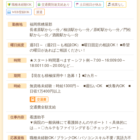
職種未経験OK
交通費別途支給あり
土日祝日が休み
残業なし
WEB登録OK
派遣
福岡県糟屋郡
勤務地
長者原駅から---分／柚須駅から---分／原町駅から---分／門松
駅から---分／酒殿駅から---分
週3日～（週2日～も相談OK） ■曜日固定の相談OK！ ■希望
曜日頻度
の曜日があればご相談ください！
★スタート時間選べます～シフト例～7:00～16:009:00～
時間
18:0011:00～20:00など…
【現在も積極採用中！急募！】■2カ月～
期間
無資格未経験：時給1300円～ ■週払いOK ■扶養内OK ■
時給
日収1万400円以上
交通費
交通費全額支給
看護助手
仕事内容
▼病院の一般病棟にて看護師さんのサポート！＜具体的に
は…＞〇カルテをファイリングする〇チェックシート…
職種未経験OK / ブランクOK / パソコンスキル不要 / 英語力不
応募資格