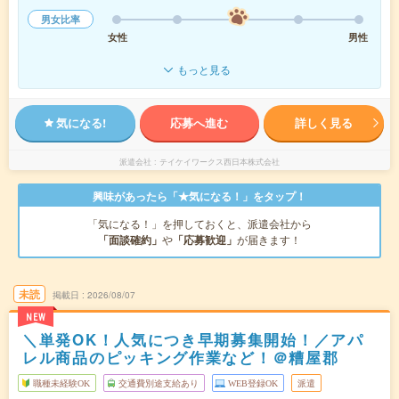
男女比率
女性
男性
もっと見る
気になる!
応募へ進む
詳しく見る
派遣会社
テイケイワークス西日本株式会社
興味があったら「★気になる！」をタップ！
「気になる！」を押しておくと、派遣会社から
「面談確約」
や
「応募歓迎」
が届きます！
未読
掲載日
2026/08/07
NEW
＼単発OK！人気につき早期募集開始！／アパ
レル商品のピッキング作業など！＠糟屋郡
職種未経験OK
交通費別途支給あり
WEB登録OK
派遣