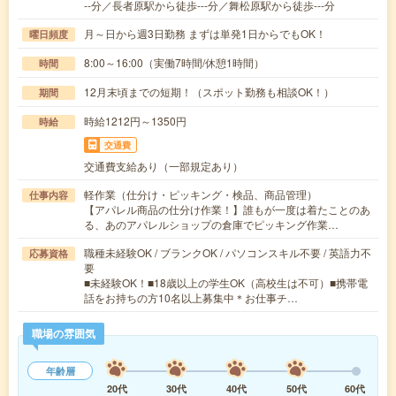
--分／長者原駅から徒歩---分／舞松原駅から徒歩---分
月～日から週3日勤務 まずは単発1日からでもOK！
曜日頻度
8:00～16:00（実働7時間/休憩1時間）
時間
12月末頃までの短期！（スポット勤務も相談OK！）
期間
時給1212円～1350円
時給
交通費
交通費支給あり（一部規定あり）
軽作業（仕分け・ピッキング・検品、商品管理）
仕事内容
【アパレル商品の仕分け作業！】誰もが一度は着たことのあ
る、あのアパレルショップの倉庫でピッキング作業…
職種未経験OK / ブランクOK / パソコンスキル不要 / 英語力不
応募資格
要
■未経験OK！■18歳以上の学生OK（高校生は不可）■携帯電
話をお持ちの方10名以上募集中＊お仕事チ…
職場の雰囲気
年齢層
20代
30代
40代
50代
60代