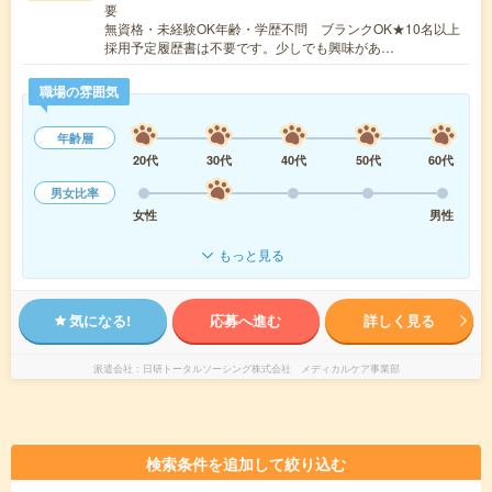
要
無資格・未経験OK年齢・学歴不問 ブランクOK★10名以上
採用予定履歴書は不要です。少しでも興味があ…
職場の雰囲気
年齢層
20代
30代
40代
50代
60代
男女比率
女性
男性
もっと見る
気になる!
応募へ進む
詳しく見る
派遣会社
日研トータルソーシング株式会社 メディカルケア事業部
検索条件を追加して絞り込む