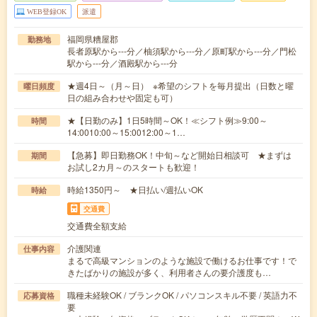
WEB登録OK
派遣
福岡県糟屋郡
勤務地
長者原駅から---分／柚須駅から---分／原町駅から---分／門松
駅から---分／酒殿駅から---分
★週4日～（月～日） ※希望のシフトを毎月提出（日数と曜
曜日頻度
日の組み合わせや固定も可）
★【日勤のみ】1日5時間～OK！≪シフト例≫9:00～
時間
14:0010:00～15:0012:00～1…
【急募】即日勤務OK！中旬～など開始日相談可 ★まずは
期間
お試し2カ月～のスタートも歓迎！
時給1350円～ ★日払い/週払いOK
時給
交通費
交通費全額支給
介護関連
仕事内容
まるで高級マンションのような施設で働けるお仕事です！で
きたばかりの施設が多く、利用者さんの要介護度も…
職種未経験OK / ブランクOK / パソコンスキル不要 / 英語力不
応募資格
要