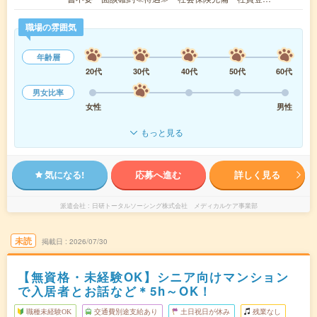
職場の雰囲気
年齢層
20代
30代
40代
50代
60代
男女比率
女性
男性
もっと見る
気になる!
応募へ進む
詳しく見る
派遣会社
日研トータルソーシング株式会社 メディカルケア事業部
未読
掲載日
2026/07/30
【無資格・未経験OK】シニア向けマンション
で入居者とお話など＊5h～OK！
職種未経験OK
交通費別途支給あり
土日祝日が休み
残業なし