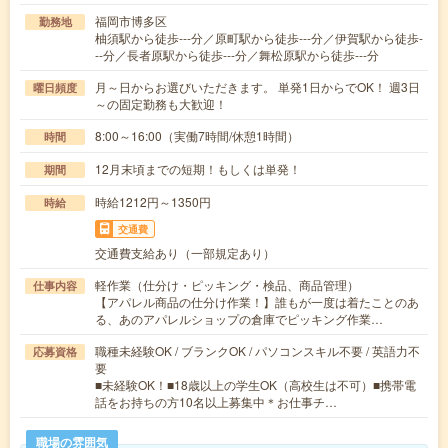
福岡市博多区
勤務地
柚須駅から徒歩---分／原町駅から徒歩---分／伊賀駅から徒歩-
--分／長者原駅から徒歩---分／舞松原駅から徒歩---分
月～日からお選びいただきます。 単発1日からでOK！ 週3日
曜日頻度
～の固定勤務も大歓迎！
8:00～16:00（実働7時間/休憩1時間）
時間
12月末頃までの短期！もしくは単発！
期間
時給1212円～1350円
時給
交通費
交通費支給あり（一部規定あり）
軽作業（仕分け・ピッキング・検品、商品管理）
仕事内容
【アパレル商品の仕分け作業！】誰もが一度は着たことのあ
る、あのアパレルショップの倉庫でピッキング作業…
職種未経験OK / ブランクOK / パソコンスキル不要 / 英語力不
応募資格
要
■未経験OK！■18歳以上の学生OK（高校生は不可）■携帯電
話をお持ちの方10名以上募集中＊お仕事チ…
職場の雰囲気