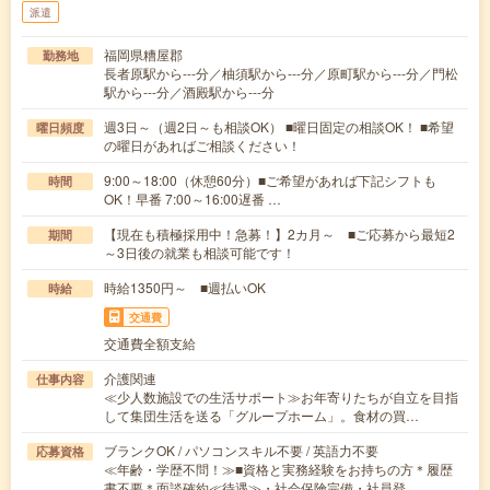
派遣
福岡県糟屋郡
勤務地
長者原駅から---分／柚須駅から---分／原町駅から---分／門松
駅から---分／酒殿駅から---分
週3日～（週2日～も相談OK） ■曜日固定の相談OK！ ■希望
曜日頻度
の曜日があればご相談ください！
9:00～18:00（休憩60分）■ご希望があれば下記シフトも
時間
OK！早番 7:00～16:00遅番 …
【現在も積極採用中！急募！】2カ月～ ■ご応募から最短2
期間
～3日後の就業も相談可能です！
時給1350円～ ■週払いOK
時給
交通費
交通費全額支給
介護関連
仕事内容
≪少人数施設での生活サポート≫お年寄りたちが自立を目指
して集団生活を送る「グループホーム」。食材の買…
ブランクOK / パソコンスキル不要 / 英語力不要
応募資格
≪年齢・学歴不問！≫■資格と実務経験をお持ちの方＊履歴
書不要＊面談確約≪待遇≫・社会保険完備・社員登…