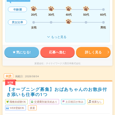
年齢層
20代
30代
40代
50代
60代
男女比率
女性
男性
もっと見る
気になる!
応募へ進む
詳しく見る
派遣会社
テイケイワークス西日本株式会社
未読
掲載日
2026/08/04
NEW
【オープニング募集】おばあちゃんのお散歩付
き添いも仕事の1つ
職種未経験OK
交通費別途支給あり
土日祝日が休み
残業なし
WEB登録OK
派遣