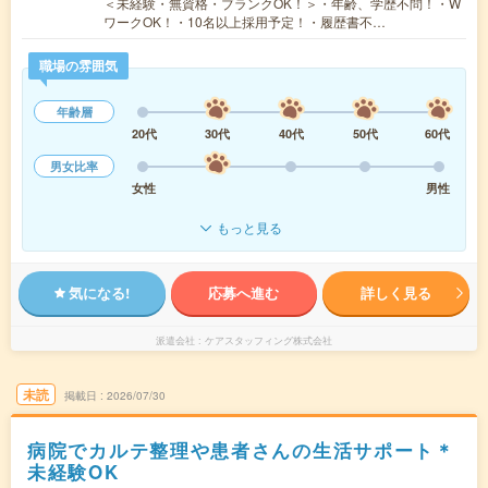
＜未経験・無資格・ブランクOK！＞・年齢、学歴不問！・W
ワークOK！・10名以上採用予定！・履歴書不…
職場の雰囲気
年齢層
20代
30代
40代
50代
60代
男女比率
女性
男性
もっと見る
気になる!
応募へ進む
詳しく見る
派遣会社
ケアスタッフィング株式会社
未読
掲載日
2026/07/30
病院でカルテ整理や患者さんの生活サポート＊
未経験OK