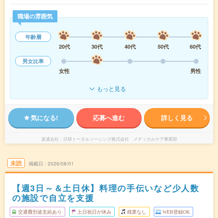
職場の雰囲気
年齢層
20代
30代
40代
50代
60代
男女比率
女性
男性
もっと見る
気になる!
応募へ進む
詳しく見る
派遣会社
日研トータルソーシング株式会社 メディカルケア事業部
未読
掲載日
2026/08/01
【週3日～＆土日休】料理の手伝いなど少人数
の施設で自立を支援
交通費別途支給あり
土日祝日が休み
残業なし
WEB登録OK