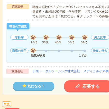
応募資格
職種未経験OK / ブランクOK / パソコンスキル不要 /
無資格・未経験OK年齢・学歴不問 ブランクOK★1
でも興味があれば「気になる」をクリック！▽応募後
職場の雰囲気
年齢層
男女比率
20代
30代
40代
50代
60代
職場の様子
仕事の仕方
活気がある
しずか
日研トータルソーシング株式会社 メディカルケア事
派遣会社
応募する
気になる！
未読