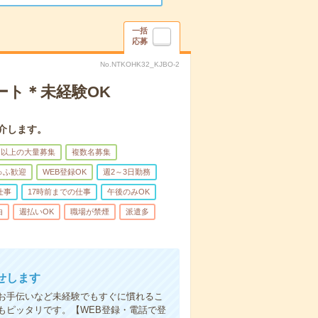
一括
応募
No.NTKOHK32_KJBO-2
ート＊未経験OK
介します。
名以上の大量募集
複数名募集
ゅふ歓迎
WEB登録OK
週2～3日勤務
仕事
17時前までの仕事
午後のみOK
由
週払いOK
職場が禁煙
派遣多
せします
お手伝いなど未経験でもすぐに慣れるこ
もピッタリです。【WEB登録・電話で登