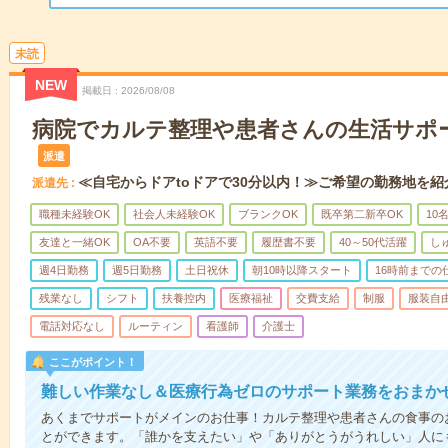
未読
NEW
掲載日
2026/08/08
病院でカルテ整理や患者さんの生活サポ
派遣
≪自宅からドアtoドアで30分以内！≫ご希望の勤務地を紹
派遣先
職種未経験OK
社会人未経験OK
ブランクOK
既卒第二新卒OK
10
友達と一緒OK
OA不要
英語不要
履歴書不要
40～50代活躍
し
週4日勤務
週5日勤務
土日祝休
朝10時以降スタート
16時前までの
残業なし
シフト
扶養控内
医療福祉
交費支給
制服
服装自
電話対応なし
ルーティン
看護師
介護士
ここがポイント！
難しい作業なし＆医療行為ゼロのサポート業務をおまか
あくまでサポートがメインのお仕事！カルテ整理や患者さんの食事の
とができます。「誰かを支えたい」や「ありがとうがうれしい」人に