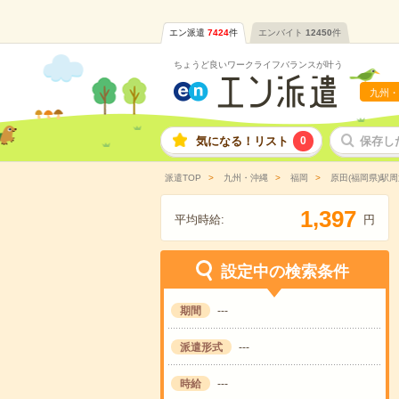
エン派遣
7424
件
エンバイト
12450
件
ちょうど良いワークライフバランスが叶う
九州・
気になる！リスト
0
保存し
派遣TOP
九州・沖縄
福岡
原田(福岡県)駅周
,
1
3
9
7
平均時給:
円
設定中の検索条件
期間
---
派遣形式
---
時給
---