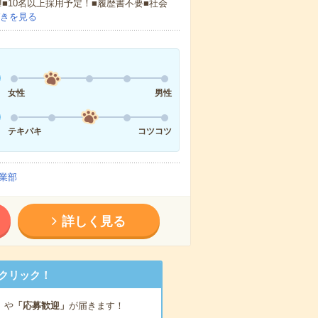
!■10名以上採用予定！■履歴書不要■社会
きを見る
女性
男性
テキパキ
コツコツ
業部
詳しく見る
クリック！
」
や
「応募歓迎」
が届きます！