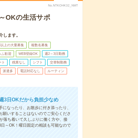
No.NTKOHK32_NMT
日～OKの生活サポ
介します。
名以上の大量募集
複数名募集
ゅふ歓迎
WEB登録OK
週2～3日勤務
ート
残業なし
シフト
交替制勤務
派遣多
電話対応なし
ルーティン
週3日OKだから負担少なめ
手になったり、お散歩に付き添ったり、
お願いすることはないのでご安心くださ
てが落ち着いて久しぶりに働く方や、接
3日～OK！曜日固定の相談も可能なので