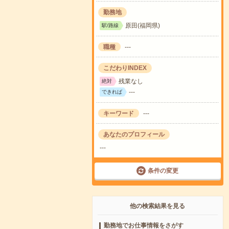
勤務地
原田(福岡県)
駅/路線
職種
---
こだわりINDEX
残業なし
絶対
---
できれば
キーワード
---
あなたのプロフィール
---
条件の変更
他の検索結果を見る
勤務地でお仕事情報をさがす