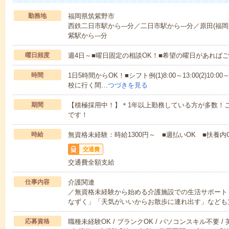
勤務地
福岡県筑紫野市
西鉄二日市駅から---分／二日市駅から---分／原田(福岡
紫駅から---分
曜日頻度
週4日～■曜日固定の相談OK！■希望の曜日があれば
時間
1日5時間からOK！■シフト例(1)8:00～13:00(2)10:00～
校に行く間…
つづきを見る
期間
【積極採用中！】＊1年以上勤務している方が多数！ご
です！
時給
無資格未経験：時給1300円～ ■週払いOK ■扶養内
交通費
交通費全額支給
仕事内容
介護関連
／無資格未経験から始める介護施設での生活サポート
なずく」「天気がいいからお散歩に連れ出す」なども
応募資格
職種未経験OK / ブランクOK / パソコンスキル不要 /