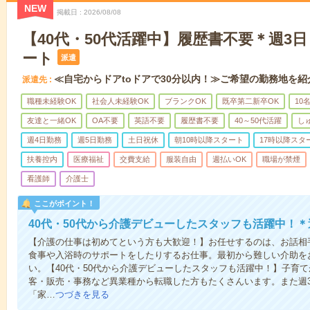
NEW
掲載日
2026/08/08
【40代・50代活躍中】履歴書不要＊週3
ート
派遣
≪自宅からドアtoドアで30分以内！≫ご希望の勤務地を紹
派遣先
職種未経験OK
社会人未経験OK
ブランクOK
既卒第二新卒OK
10
友達と一緒OK
OA不要
英語不要
履歴書不要
40～50代活躍
し
週4日勤務
週5日勤務
土日祝休
朝10時以降スタート
17時以降スタ
扶養控内
医療福祉
交費支給
服装自由
週払いOK
職場が禁煙
看護師
介護士
ここがポイント！
40代・50代から介護デビューしたスタッフも活躍中！＊
【介護の仕事は初めてという方も大歓迎！】お任せするのは、お話相
食事や入浴時のサポートをしたりするお仕事。最初から難しい介助を
い。【40代・50代から介護デビューしたスタッフも活躍中！】子育
客・販売・事務など異業種から転職した方もたくさんいます。また週
「家…
つづきを見る