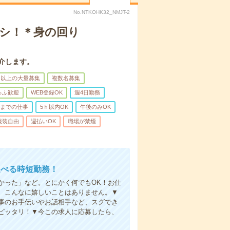
No.NTKOHK32_NMJT-2
ナシ！＊身の回り
介します。
名以上の大量募集
複数名募集
ゅふ歓迎
WEB登録OK
週4日勤務
前までの仕事
5ｈ以内OK
午後のみOK
服装自由
週払いOK
職場が禁煙
選べる時短勤務！
かった」など。とにかく何でもOK！お仕
、こんなに嬉しいことはありません。▼
事のお手伝いやお話相手など、スグでき
ピッタリ！▼今この求人に応募したら、