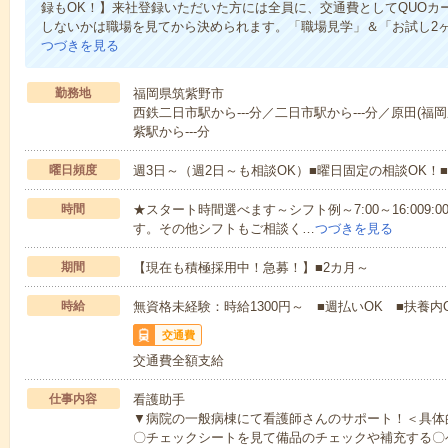
録もOK！】来社登録いただいた方には全員に、交通費としてQUOカー
しないかは職場を見てから決められます。「職場見学」＆「お試し2
つづきを見る
勤務地
福岡県筑紫野市
西鉄二日市駅から---分／二日市駅から---分／原田(福岡
紫駅から---分
曜日頻度
週3日～（週2日～も相談OK）■曜日固定の相談OK
時間
★スタート時間選べます～シフト例～7:00～16:009:00～
す。その他シフトもご相談く…
つづきを見る
期間
【現在も積極採用中！急募！】■2カ月～
時給
無資格未経験：時給1300円～ ■週払いOK ■扶養内O
交通費
交通費全額支給
仕事内容
看護助手
▼病院の一般病棟にて看護師さんのサポート！＜具体
〇チェックシートを見て備品のチェックや補充する〇