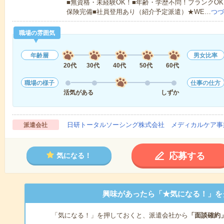
■無資格・未経験OK！■年齢・学歴不問！ブランクOK
保険完備■社員登用あり（紹介予定派遣）★WE…
つづ
職場の雰囲気
年齢層
男女比率
20代
30代
40代
50代
60代
職場の様子
仕事の仕方
活気がある
しずか
日研トータルソーシング株式会社 メディカルケア事
派遣会社
応募する
気になる！
興味があったら「★気になる！」を
「気になる！」を押しておくと、派遣会社から
「面談確約