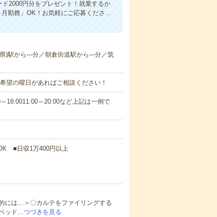
ド2000円分をプレゼント！就業するか
ヶ月勤務」OK！お気軽にご応募くださ…
県)駅から---分／朝倉街道駅から---分／筑
！■希望の曜日があればご相談ください！
18:0011:00～20:00など上記は一例で
K ■日収1万400円以上
的には…＞〇カルテをファイリングする
ベッド…
つづきを見る