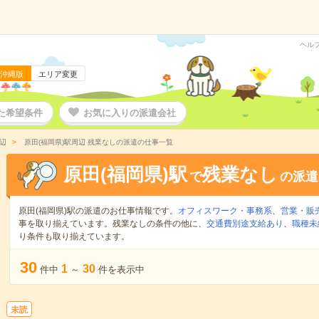
ヘル
沖縄版
エリア変更
た希望条件
お気に入りの派遣会社
辺
原田(福岡県)駅周辺 残業なしの派遣の仕事一覧
原田(福岡県)駅
残業なし
で
の派遣
原田(福岡県)駅の派遣のお仕事情報です。
オフィスワーク・事務系
、
営業・販
事を取り揃えています。残業なしの条件の他に、
交通費別途支給あり
、
職種未
り条件も取り揃えています。
30
1
30
件中
～
件を表示中
未読