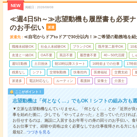
NEW
掲載日
2026/08/08
≪週4日5h～≫志望動機も履歴書も必要
のお手伝い
派遣
≪自宅からドアtoドアで30分以内！≫ご希望の勤務地を紹
派遣先
職種未経験OK
社会人未経験OK
ブランクOK
既卒第二新卒OK
10
友達と一緒OK
OA不要
英語不要
履歴書不要
40～50代活躍
し
週5日勤務
土日祝休
朝10時以降スタート
16時前までの仕事
17時
残業なし
シフト
交替制勤務
扶養控内
医療福祉
交費支給
派遣多
電話対応なし
ルーティン
看護師
栄養士
介護士
ここがポイント！
志望動機は「何となく…」でもOK！シフトの組み方も
▼立派な志望動機なんていりません。「何となく…」とか「近所が良
事を始めた後に、少しでも「やってよかった」と思っていただければ
お任せするのは、施設に入居するお年寄りの身の回りのお手伝い。食
るお仕事です。経験や資格は全く必要なしでお仕事復帰される方にも
最短2…
つづきを見る