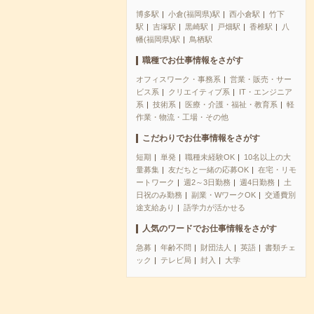
博多駅
小倉(福岡県)駅
西小倉駅
竹下
駅
吉塚駅
黒崎駅
戸畑駅
香椎駅
八
幡(福岡県)駅
鳥栖駅
職種でお仕事情報をさがす
オフィスワーク・事務系
営業・販売・サー
ビス系
クリエイティブ系
IT・エンジニア
系
技術系
医療・介護・福祉・教育系
軽
作業・物流・工場・その他
こだわりでお仕事情報をさがす
短期
単発
職種未経験OK
10名以上の大
量募集
友だちと一緒の応募OK
在宅・リモ
ートワーク
週2～3日勤務
週4日勤務
土
日祝のみ勤務
副業・WワークOK
交通費別
途支給あり
語学力が活かせる
人気のワードでお仕事情報をさがす
急募
年齢不問
財団法人
英語
書類チェ
ック
テレビ局
封入
大学