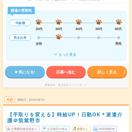
職場の雰囲気
年齢層
20代
30代
40代
50代
60代
男女比率
女性
男性
もっと見る
気になる!
応募へ進む
詳しく見る
派遣会社
株式会社ニッソーネット
未読
掲載日
2026/08/03
【手取りを変える】時給UP！日勤OK＊派遣介
護＠筑紫野市
交通費別途支給あり
土日祝日が休み
残業なし
WEB登録OK