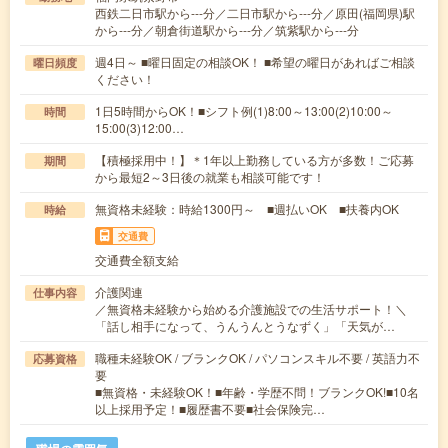
西鉄二日市駅から---分／二日市駅から---分／原田(福岡県)駅
から---分／朝倉街道駅から---分／筑紫駅から---分
週4日～ ■曜日固定の相談OK！ ■希望の曜日があればご相談
曜日頻度
ください！
1日5時間からOK！■シフト例(1)8:00～13:00(2)10:00～
時間
15:00(3)12:00…
【積極採用中！】＊1年以上勤務している方が多数！ご応募
期間
から最短2～3日後の就業も相談可能です！
無資格未経験：時給1300円～ ■週払いOK ■扶養内OK
時給
交通費
交通費全額支給
介護関連
仕事内容
／無資格未経験から始める介護施設での生活サポート！＼
「話し相手になって、うんうんとうなずく」「天気が…
職種未経験OK / ブランクOK / パソコンスキル不要 / 英語力不
応募資格
要
■無資格・未経験OK！■年齢・学歴不問！ブランクOK!■10名
以上採用予定！■履歴書不要■社会保険完…