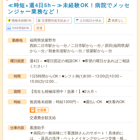
≪時短×週4日5h～≫未経験OK！病院でメッセ
ンジャー業務など！
職種未経験OK
交通費別途支給あり
土日祝日が休み
残業なし
WEB登録OK
派遣
福岡県筑紫野市
勤務地
西鉄二日市駅から---分／二日市駅から---分／原田(福岡県)駅
から---分／朝倉街道駅から---分／筑紫駅から---分
週4日～ ■曜日固定の相談OK！ ■希望の曜日があればご相談
曜日頻度
ください！
1日5時間からOK！■シフト例(1)8:00～13:00(2)10:00～
時間
15:00(3)12:00…
【現在も積極採用中！急募！】■2カ月～
期間
無資格未経験：時給1300円～ ■週払いOK ■扶養内OK
時給
交通費
交通費全額支給
看護助手
仕事内容
▼病院の一般病棟にて看護師さんのサポート！具体的に
は、・器具の洗浄・ベットメイキングやシーツ交換・移…