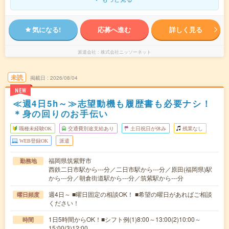
気になる!
応募へ進む
詳しく見る
派遣会社
株式会社ニッソーネット
未読
掲載日
2026/08/04
NEW
≪週4日5h～≫志望動機も履歴書も必要ナシ！
＊身の回りのお手伝い
職種未経験OK
交通費別途支給あり
土日祝日が休み
残業なし
WEB登録OK
派遣
福岡県筑紫野市
勤務地
西鉄二日市駅から---分／二日市駅から---分／原田(福岡県)駅
から---分／朝倉街道駅から---分／筑紫駅から---分
週4日～ ■曜日固定の相談OK！ ■希望の曜日があればご相談
曜日頻度
ください！
1日5時間からOK！■シフト例(1)8:00～13:00(2)10:00～
時間
15:00(3)12:00…