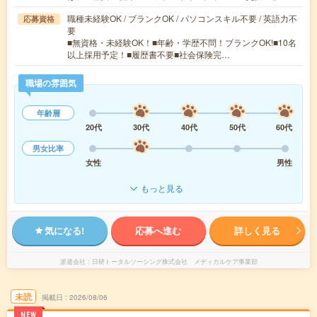
職種未経験OK / ブランクOK / パソコンスキル不要 / 英語力不
応募資格
要
■無資格・未経験OK！■年齢・学歴不問！ブランクOK!■10名
以上採用予定！■履歴書不要■社会保険完…
職場の雰囲気
年齢層
20代
30代
40代
50代
60代
男女比率
女性
男性
もっと見る
気になる!
応募へ進む
詳しく見る
派遣会社
日研トータルソーシング株式会社 メディカルケア事業部
未読
掲載日
2026/08/06
NEW