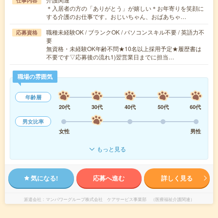
仕事内容
＊入居者の方の「ありがとう」が嬉しい＊お年寄りを笑顔に
する介護のお仕事です。おじいちゃん、おばあちゃ…
職種未経験OK / ブランクOK / パソコンスキル不要 / 英語力不
応募資格
要
無資格・未経験OK年齢不問★10名以上採用予定★履歴書は
不要です▽応募後の流れ1)翌営業日までに担当…
職場の雰囲気
年齢層
20代
30代
40代
50代
60代
男女比率
女性
男性
もっと見る
気になる!
応募へ進む
詳しく見る
派遣会社
マンパワーグループ株式会社 ケアサービス事業部 （医療福祉介護関連）