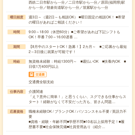
西鉄二日市駅から---分／二日市駅から---分／原田(福岡県)駅
から---分／朝倉街道駅から---分／筑紫駅から---分
週3日～（週2日～も相談OK） ■曜日固定の相談OK！ ■希望
曜日頻度
の曜日があればご相談ください！
9:00～18:00（休憩60分）■ご希望があれば下記シフトも
時間
OK！早番 7:00～16:00遅番 …
【8月中のスタートOK！急募！】2カ月～ ■ご応募から最短
期間
2～3日後に就業が可能です！
無資格未経験：時給1300円～ ■週払いOK ■扶養内OK ■
時給
日収1万400円以上
交通費
交通費全額支給
介護関連
仕事内容
「え？意外に簡単！」と思うくらい、スグできる仕事からス
タート！経験がなくて不安だった方も、皆さん問題…
職種未経験OK / ブランクOK / パソコンスキル不要 / 英語力不
応募資格
要
■資格・経験・年齢不問■学歴不問■10名以上採用予定！■履
歴書不要■社会保険完備■社員登用あり（紹介…