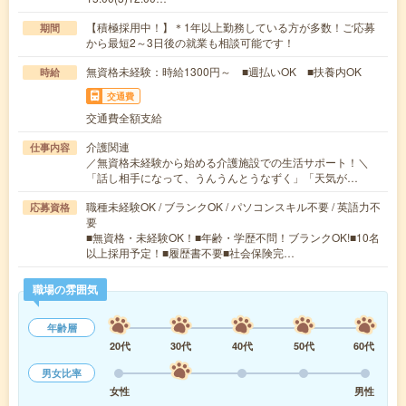
【積極採用中！】＊1年以上勤務している方が多数！ご応募
期間
から最短2～3日後の就業も相談可能です！
無資格未経験：時給1300円～ ■週払いOK ■扶養内OK
時給
交通費
交通費全額支給
介護関連
仕事内容
／無資格未経験から始める介護施設での生活サポート！＼
「話し相手になって、うんうんとうなずく」「天気が…
職種未経験OK / ブランクOK / パソコンスキル不要 / 英語力不
応募資格
要
■無資格・未経験OK！■年齢・学歴不問！ブランクOK!■10名
以上採用予定！■履歴書不要■社会保険完…
職場の雰囲気
年齢層
20代
30代
40代
50代
60代
男女比率
女性
男性