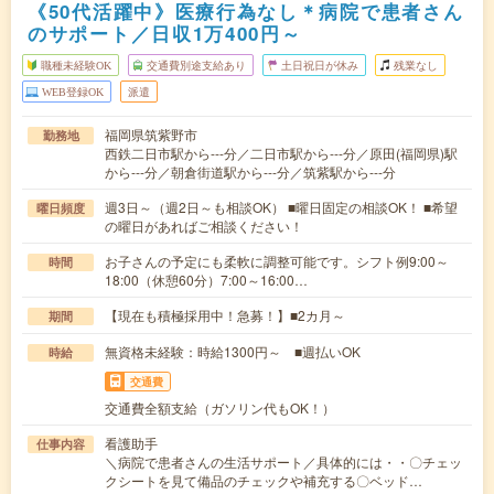
《50代活躍中》医療行為なし＊病院で患者さん
のサポート／日収1万400円～
職種未経験OK
交通費別途支給あり
土日祝日が休み
残業なし
WEB登録OK
派遣
福岡県筑紫野市
勤務地
西鉄二日市駅から---分／二日市駅から---分／原田(福岡県)駅
から---分／朝倉街道駅から---分／筑紫駅から---分
週3日～（週2日～も相談OK） ■曜日固定の相談OK！ ■希望
曜日頻度
の曜日があればご相談ください！
お子さんの予定にも柔軟に調整可能です。シフト例9:00～
時間
18:00（休憩60分）7:00～16:00…
【現在も積極採用中！急募！】■2カ月～
期間
無資格未経験：時給1300円～ ■週払いOK
時給
交通費
交通費全額支給（ガソリン代もOK！）
看護助手
仕事内容
＼病院で患者さんの生活サポート／具体的には・・〇チェッ
クシートを見て備品のチェックや補充する〇ベッド…