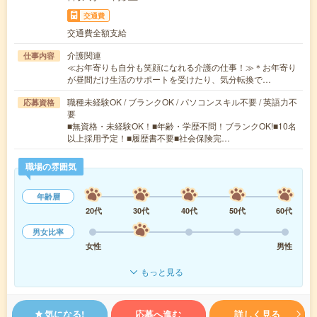
交通費
交通費全額支給
介護関連
仕事内容
≪お年寄りも自分も笑顔になれる介護の仕事！≫＊お年寄り
が昼間だけ生活のサポートを受けたり、気分転換で…
職種未経験OK / ブランクOK / パソコンスキル不要 / 英語力不
応募資格
要
■無資格・未経験OK！■年齢・学歴不問！ブランクOK!■10名
以上採用予定！■履歴書不要■社会保険完…
職場の雰囲気
年齢層
20代
30代
40代
50代
60代
男女比率
女性
男性
もっと見る
気になる!
応募へ進む
詳しく見る