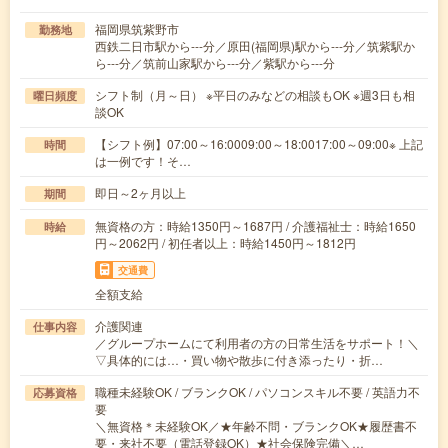
福岡県筑紫野市
勤務地
西鉄二日市駅から---分／原田(福岡県)駅から---分／筑紫駅か
ら---分／筑前山家駅から---分／紫駅から---分
シフト制（月～日） ※平日のみなどの相談もOK ※週3日も相
曜日頻度
談OK
【シフト例】07:00～16:0009:00～18:0017:00～09:00※ 上記
時間
は一例です！そ…
即日～2ヶ月以上
期間
無資格の方：時給1350円～1687円 / 介護福祉士：時給1650
時給
円～2062円 / 初任者以上：時給1450円～1812円
交通費
全額支給
介護関連
仕事内容
／グループホームにて利用者の方の日常生活をサポート！＼
▽具体的には…・買い物や散歩に付き添ったり・折…
職種未経験OK / ブランクOK / パソコンスキル不要 / 英語力不
応募資格
要
＼無資格＊未経験OK／★年齢不問・ブランクOK★履歴書不
要・来社不要（電話登録OK）★社会保険完備＼…