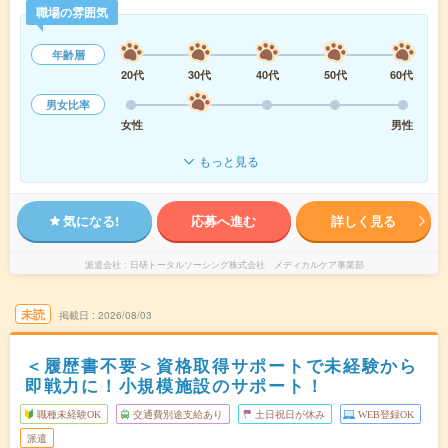
職場の雰囲気
年齢層
20代
30代
40代
50代
60代
男女比率
女性
男性
もっと見る
気になる!
応募へ進む
詳しく見る
派遣会社
日研トータルソーシング株式会社 メディカルケア事業部
未読
掲載日
2026/08/03
＜履歴書不要＞資格取得サポートで未経験から
即戦力に！小規模施設のサポート！
職種未経験OK
交通費別途支給あり
土日祝日が休み
WEB登録OK
派遣