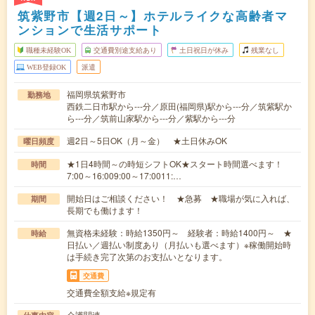
筑紫野市【週2日～】ホテルライクな高齢者マ
ンションで生活サポート
職種未経験OK
交通費別途支給あり
土日祝日が休み
残業なし
WEB登録OK
派遣
福岡県筑紫野市
勤務地
西鉄二日市駅から---分／原田(福岡県)駅から---分／筑紫駅か
ら---分／筑前山家駅から---分／紫駅から---分
週2日～5日OK（月～金） ★土日休みOK
曜日頻度
★1日4時間～の時短シフトOK★スタート時間選べます！
時間
7:00～16:009:00～17:0011:…
開始日はご相談ください！ ★急募 ★職場が気に入れば、
期間
長期でも働けます！
無資格未経験：時給1350円～ 経験者：時給1400円～ ★
時給
日払い／週払い制度あり（月払いも選べます）※稼働開始時
は手続き完了次第のお支払いとなります。
交通費
交通費全額支給※規定有
介護関連