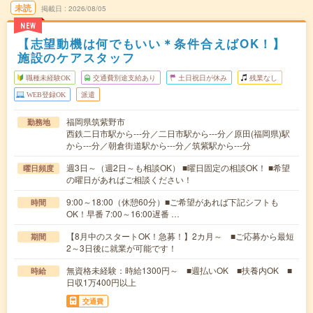
未読
掲載日
2026/08/05
NEW
【志望動機は何でもいい＊条件合えばOK！】
施設のケアスタッフ
職種未経験OK
交通費別途支給あり
土日祝日が休み
残業なし
WEB登録OK
派遣
福岡県筑紫野市
勤務地
西鉄二日市駅から---分／二日市駅から---分／原田(福岡県)駅
から---分／朝倉街道駅から---分／筑紫駅から---分
週3日～（週2日～も相談OK） ■曜日固定の相談OK！ ■希望
曜日頻度
の曜日があればご相談ください！
9:00～18:00（休憩60分）■ご希望があれば下記シフトも
時間
OK！早番 7:00～16:00遅番 …
【8月中のスタートOK！急募！】2カ月～ ■ご応募から最短
期間
2～3日後に就業が可能です！
無資格未経験：時給1300円～ ■週払いOK ■扶養内OK ■
時給
日収1万400円以上
交通費