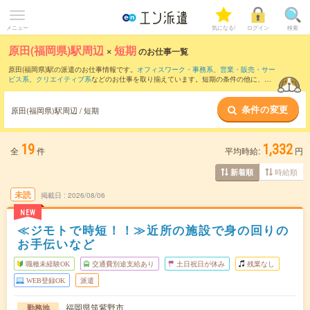
メニュー
気になる!
ログイン
検索
原田(福岡県)駅周辺
×
短期
のお仕事一覧
原田(福岡県)駅の派遣のお仕事情報です。
オフィスワーク・事務系
、
営業・販売・サー
ビス系
、
クリエイティブ系
などのお仕事を取り揃えています。短期の条件の他に、
交
通費別途支給あり
、
職種未経験OK
、
友だちと一緒の応募OK
などでもお探し頂けま
す。
条件の変更
原田(福岡県)駅周辺 / 短期
19
1,332
全
件
平均時給:
円
時給順
新着順
未読
掲載日
2026/08/06
NEW
≪ジモトで時短！！≫近所の施設で身の回りの
お手伝いなど
職種未経験OK
交通費別途支給あり
土日祝日が休み
残業なし
WEB登録OK
派遣
福岡県筑紫野市
勤務地