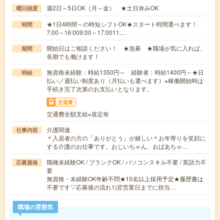
週2日～5日OK（月～金） ★土日休みOK
曜日頻度
★1日4時間～の時短シフトOK★スタート時間選べます！
時間
7:00～16:009:00～17:0011:…
開始日はご相談ください！ ★急募 ★職場が気に入れば、
期間
長期でも働けます！
無資格未経験：時給1350円～ 経験者：時給1400円～★日
時給
払い／週払い制度あり（月払いも選べます）※稼働開始時は
手続き完了次第のお支払いとなります。
交通費
交通費全額支給※規定有
介護関連
仕事内容
＊入居者の方の「ありがとう」が嬉しい＊お年寄りを笑顔に
する介護のお仕事です。おじいちゃん、おばあちゃ…
職種未経験OK / ブランクOK / パソコンスキル不要 / 英語力不
応募資格
要
無資格・未経験OK年齢不問★10名以上採用予定★履歴書は
不要です▽応募後の流れ1)翌営業日までに担当…
職場の雰囲気