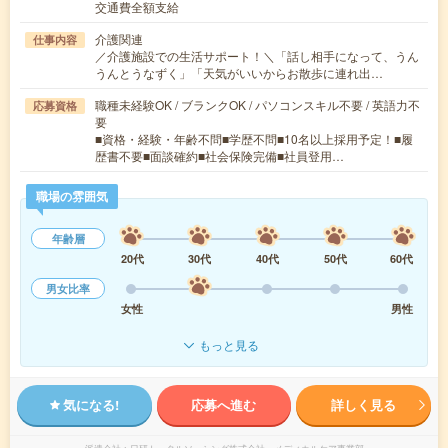
交通費全額支給
介護関連
仕事内容
／介護施設での生活サポート！＼「話し相手になって、うん
うんとうなずく」「天気がいいからお散歩に連れ出…
職種未経験OK / ブランクOK / パソコンスキル不要 / 英語力不
応募資格
要
■資格・経験・年齢不問■学歴不問■10名以上採用予定！■履
歴書不要■面談確約■社会保険完備■社員登用…
職場の雰囲気
年齢層
20代
30代
40代
50代
60代
男女比率
女性
男性
もっと見る
気になる!
応募へ進む
詳しく見る