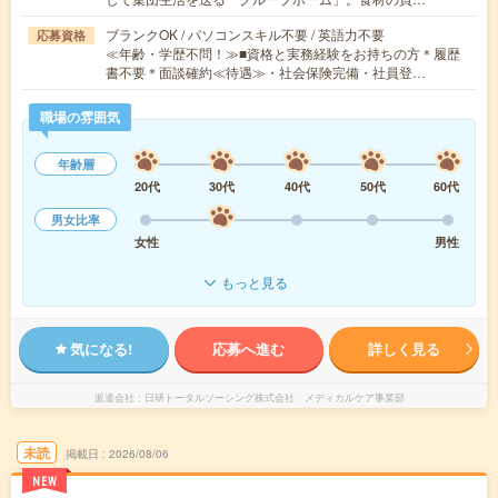
ブランクOK / パソコンスキル不要 / 英語力不要
応募資格
≪年齢・学歴不問！≫■資格と実務経験をお持ちの方＊履歴
書不要＊面談確約≪待遇≫・社会保険完備・社員登…
職場の雰囲気
年齢層
20代
30代
40代
50代
60代
男女比率
女性
男性
もっと見る
気になる!
応募へ進む
詳しく見る
派遣会社
日研トータルソーシング株式会社 メディカルケア事業部
未読
掲載日
2026/08/06
NEW