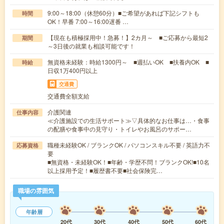
9:00～18:00（休憩60分）■ご希望があれば下記シフトも
時間
OK！早番 7:00～16:00遅番 …
【現在も積極採用中！急募！】2カ月～ ■ご応募から最短2
期間
～3日後の就業も相談可能です！
無資格未経験：時給1300円～ ■週払いOK ■扶養内OK ■
時給
日収1万400円以上
交通費
交通費全額支給
介護関連
仕事内容
≪介護施設での生活サポート≫▽具体的なお仕事は…・食事
の配膳や食事中の見守り・トイレやお風呂のサポー…
職種未経験OK / ブランクOK / パソコンスキル不要 / 英語力不
応募資格
要
■無資格・未経験OK！■年齢・学歴不問！ブランクOK!■10名
以上採用予定！■履歴書不要■社会保険完…
職場の雰囲気
年齢層
20代
30代
40代
50代
60代