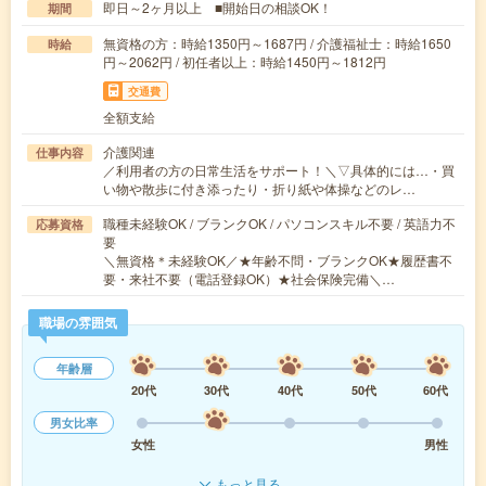
即日～2ヶ月以上 ■開始日の相談OK！
期間
無資格の方：時給1350円～1687円 / 介護福祉士：時給1650
時給
円～2062円 / 初任者以上：時給1450円～1812円
交通費
全額支給
介護関連
仕事内容
／利用者の方の日常生活をサポート！＼▽具体的には…・買
い物や散歩に付き添ったり・折り紙や体操などのレ…
職種未経験OK / ブランクOK / パソコンスキル不要 / 英語力不
応募資格
要
＼無資格＊未経験OK／★年齢不問・ブランクOK★履歴書不
要・来社不要（電話登録OK）★社会保険完備＼…
職場の雰囲気
年齢層
20代
30代
40代
50代
60代
男女比率
女性
男性
もっと見る