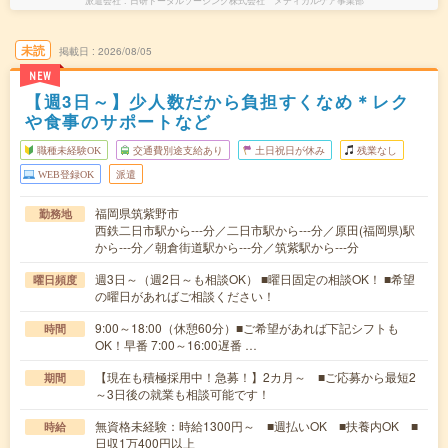
派遣会社
日研トータルソーシング株式会社 メディカルケア事業部
未読
掲載日
2026/08/05
NEW
【週3日～】少人数だから負担すくなめ＊レク
や食事のサポートなど
職種未経験OK
交通費別途支給あり
土日祝日が休み
残業なし
WEB登録OK
派遣
福岡県筑紫野市
勤務地
西鉄二日市駅から---分／二日市駅から---分／原田(福岡県)駅
から---分／朝倉街道駅から---分／筑紫駅から---分
週3日～（週2日～も相談OK） ■曜日固定の相談OK！ ■希望
曜日頻度
の曜日があればご相談ください！
9:00～18:00（休憩60分）■ご希望があれば下記シフトも
時間
OK！早番 7:00～16:00遅番 …
【現在も積極採用中！急募！】2カ月～ ■ご応募から最短2
期間
～3日後の就業も相談可能です！
無資格未経験：時給1300円～ ■週払いOK ■扶養内OK ■
時給
日収1万400円以上