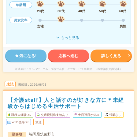
年齢層
20代
30代
40代
50代
60代
男女比率
女性
男性
もっと見る
気になる!
応募へ進む
詳しく見る
派遣会社
マンパワーグループ株式会社 ケアサービス事業部 （医療福祉介護関連）
未読
掲載日
2026/08/03
【介護staff】人と話すのが好きな方に＊未経
験からはじめる生活サポート
職種未経験OK
交通費別途支給あり
土日祝日が休み
残業なし
WEB登録OK
派遣
福岡県筑紫野市
勤務地