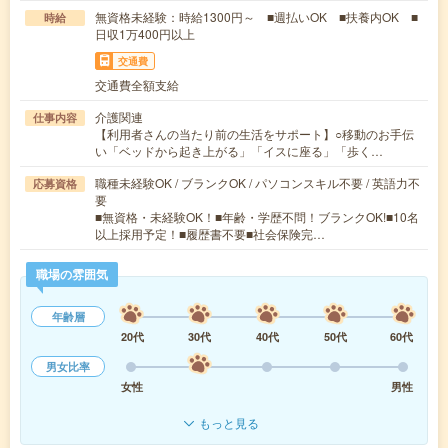
無資格未経験：時給1300円～ ■週払いOK ■扶養内OK ■
時給
日収1万400円以上
交通費
交通費全額支給
介護関連
仕事内容
【利用者さんの当たり前の生活をサポート】○移動のお手伝
い「ベッドから起き上がる」「イスに座る」「歩く…
職種未経験OK / ブランクOK / パソコンスキル不要 / 英語力不
応募資格
要
■無資格・未経験OK！■年齢・学歴不問！ブランクOK!■10名
以上採用予定！■履歴書不要■社会保険完…
職場の雰囲気
年齢層
20代
30代
40代
50代
60代
男女比率
女性
男性
もっと見る