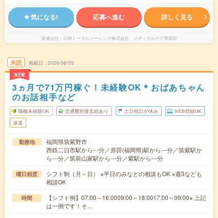
気になる!
応募へ進む
詳しく見る
派遣会社
日研トータルソーシング株式会社 メディカルケア事業部
未読
掲載日
2026/08/05
NEW
3ヵ月で71万円稼ぐ！未経験OK＊おばあちゃん
のお話相手など
職種未経験OK
交通費別途支給あり
土日祝日が休み
WEB登録OK
派遣
福岡県筑紫野市
勤務地
西鉄二日市駅から---分／原田(福岡県)駅から---分／筑紫駅か
ら---分／筑前山家駅から---分／紫駅から---分
シフト制（月～日） ※平日のみなどの相談もOK ※週3なども
曜日頻度
相談OK
【シフト例】07:00～16:0009:00～18:0017:00～09:00※ 上記
時間
は一例です！そ…