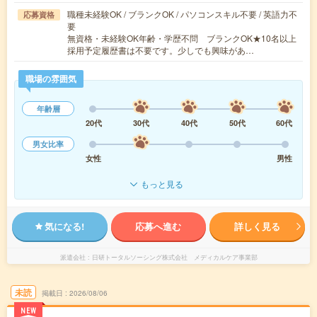
職種未経験OK / ブランクOK / パソコンスキル不要 / 英語力不
応募資格
要
無資格・未経験OK年齢・学歴不問 ブランクOK★10名以上
採用予定履歴書は不要です。少しでも興味があ…
職場の雰囲気
年齢層
20代
30代
40代
50代
60代
男女比率
女性
男性
もっと見る
気になる!
応募へ進む
詳しく見る
派遣会社
日研トータルソーシング株式会社 メディカルケア事業部
未読
掲載日
2026/08/06
NEW