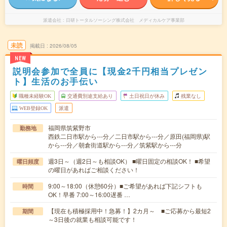
派遣会社
日研トータルソーシング株式会社 メディカルケア事業部
未読
掲載日
2026/08/05
NEW
説明会参加で全員に【現金2千円相当プレゼン
ト】生活のお手伝い
職種未経験OK
交通費別途支給あり
土日祝日が休み
残業なし
WEB登録OK
派遣
福岡県筑紫野市
勤務地
西鉄二日市駅から---分／二日市駅から---分／原田(福岡県)駅
から---分／朝倉街道駅から---分／筑紫駅から---分
週3日～（週2日～も相談OK） ■曜日固定の相談OK！ ■希望
曜日頻度
の曜日があればご相談ください！
9:00～18:00（休憩60分）■ご希望があれば下記シフトも
時間
OK！早番 7:00～16:00遅番 …
【現在も積極採用中！急募！】2カ月～ ■ご応募から最短2
期間
～3日後の就業も相談可能です！