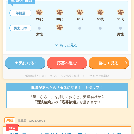
職場の雰囲気
年齢層
20代
30代
40代
50代
60代
男女比率
女性
男性
もっと見る
気になる!
応募へ進む
詳しく見る
派遣会社
日研トータルソーシング株式会社 メディカルケア事業部
興味があったら「★気になる！」をタップ！
「気になる！」を押しておくと、派遣会社から
「面談確約」
や
「応募歓迎」
が届きます！
未読
掲載日
2026/08/06
NEW