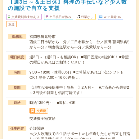
【週3日～＆土日休】料理の手伝いなど少人数
の施設で自立を支援
交通費別途支給あり
土日祝日が休み
残業なし
WEB登録OK
派遣
福岡県筑紫野市
勤務地
西鉄二日市駅から---分／二日市駅から---分／原田(福岡県)駅
から---分／朝倉街道駅から---分／筑紫駅から---分
週3日～（週2日～も相談OK） ■曜日固定の相談OK！ ■希望
曜日頻度
の曜日があればご相談ください！
9:00～18:00（休憩60分）■ご希望があれば下記シフトも
時間
OK！早番 7:00～16:00遅番 …
【現在も積極採用中！急募！】2カ月～ ■ご応募から最短2
期間
～3日後の就業も相談可能です！
時給1350円～ ■週払いOK
時給
交通費
交通費全額支給
介護関連
仕事内容
≪少人数施設での生活サポート≫お年寄りたちが自立を目指
して集団生活を送る「グループホーム」。食材の買…