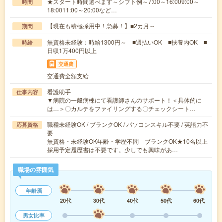
★スタート時間選べます～シフト例～7:00～16:009:00～
時間
18:0011:00～20:00など…
【現在も積極採用中！急募！】■2カ月～
期間
無資格未経験：時給1300円～ ■週払いOK ■扶養内OK ■
時給
日収1万400円以上
交通費
交通費全額支給
看護助手
仕事内容
▼病院の一般病棟にて看護師さんのサポート！＜具体的に
は…＞〇カルテをファイリングする〇チェックシート…
職種未経験OK / ブランクOK / パソコンスキル不要 / 英語力不
応募資格
要
無資格・未経験OK年齢・学歴不問 ブランクOK★10名以上
採用予定履歴書は不要です。少しでも興味があ…
職場の雰囲気
年齢層
20代
30代
40代
50代
60代
男女比率