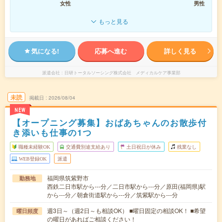
女性
男性
もっと見る
気になる!
応募へ進む
詳しく見る
派遣会社
日研トータルソーシング株式会社 メディカルケア事業部
未読
掲載日
2026/08/04
NEW
【オープニング募集】おばあちゃんのお散歩付
き添いも仕事の1つ
職種未経験OK
交通費別途支給あり
土日祝日が休み
残業なし
WEB登録OK
派遣
福岡県筑紫野市
勤務地
西鉄二日市駅から---分／二日市駅から---分／原田(福岡県)駅
から---分／朝倉街道駅から---分／筑紫駅から---分
週3日～（週2日～も相談OK） ■曜日固定の相談OK！ ■希望
曜日頻度
の曜日があればご相談ください！