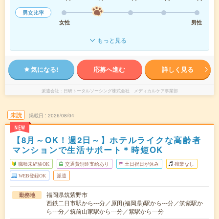
男女比率
女性
男性
もっと見る
気になる!
応募へ進む
詳しく見る
派遣会社
日研トータルソーシング株式会社 メディカルケア事業部
未読
掲載日
2026/08/04
NEW
【8月～OK！週2日～】ホテルライクな高齢者
マンションで生活サポート＊時短OK
職種未経験OK
交通費別途支給あり
土日祝日が休み
残業なし
WEB登録OK
派遣
福岡県筑紫野市
勤務地
西鉄二日市駅から---分／原田(福岡県)駅から---分／筑紫駅か
ら---分／筑前山家駅から---分／紫駅から---分