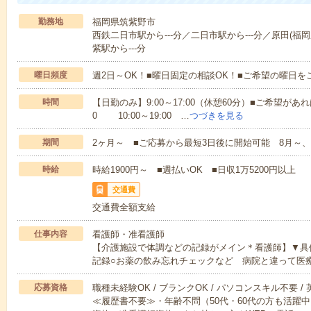
勤務地
福岡県筑紫野市
西鉄二日市駅から---分／二日市駅から---分／原田(福岡
紫駅から---分
曜日頻度
週2日～OK！■曜日固定の相談OK！■ご希望の曜日を
時間
【日勤のみ】9:00～17:00（休憩60分）■ご希望があれ
0 10:00～19:00 …
つづきを見る
期間
2ヶ月～ ■ご応募から最短3日後に開始可能 8月～、
時給
時給1900円～ ■週払いOK ■日収1万5200円以上
交通費
交通費全額支給
仕事内容
看護師・准看護師
【介護施設で体調などの記録がメイン＊看護師】▼具
記録○お薬の飲み忘れチェックなど 病院と違って医
応募資格
職種未経験OK / ブランクOK / パソコンスキル不要 /
≪履歴書不要≫・年齢不問（50代・60代の方も活躍