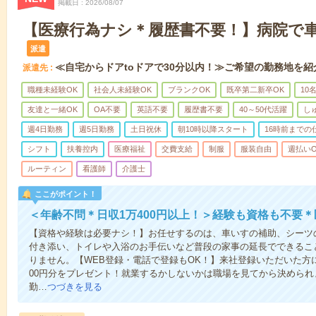
掲載日
2026/08/07
【医療行為ナシ＊履歴書不要！】病院で
派遣
≪自宅からドアtoドアで30分以内！≫ご希望の勤務地を紹
派遣先
職種未経験OK
社会人未経験OK
ブランクOK
既卒第二新卒OK
10
友達と一緒OK
OA不要
英語不要
履歴書不要
40～50代活躍
し
週4日勤務
週5日勤務
土日祝休
朝10時以降スタート
16時前までの
シフト
扶養控内
医療福祉
交費支給
制服
服装自由
週払いO
ルーティン
看護師
介護士
ここがポイント！
＜年齢不問＊日収1万400円以上！＞経験も資格も不要
【資格や経験は必要ナシ！】お任せするのは、車いすの補助、シーツ
付き添い、トイレや入浴のお手伝いなど普段の家事の延長でできるこ
りません。【WEB登録・電話で登録もOK！】来社登録いただいた方に
00円分をプレゼント！就業するかしないかは職場を見てから決められ
勤…
つづきを見る