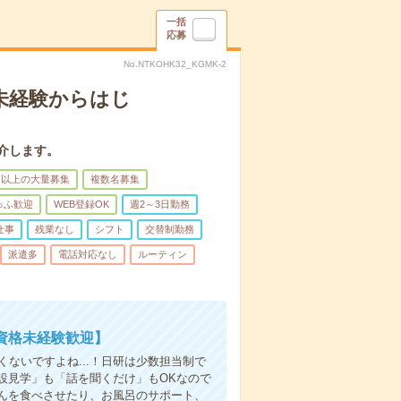
一括
応募
No.NTKOHK32_KGMK-2
＊未経験からはじ
介します。
名以上の大量募集
複数名募集
ゅふ歓迎
WEB登録OK
週2～3日勤務
仕事
残業なし
シフト
交替制勤務
派遣多
電話対応なし
ルーティン
資格未経験歓迎】
ないですよね...！日研は少数担当制で
設見学」も「話を聞くだけ」もOKなので
んを食べさせたり、お風呂のサポート、