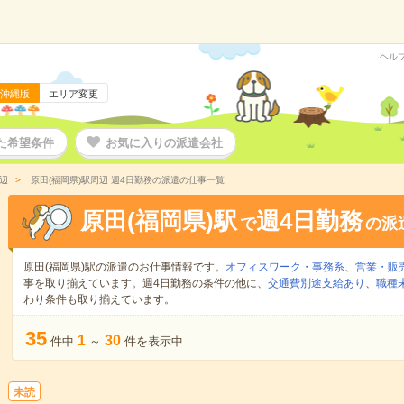
ヘル
沖縄版
エリア変更
た希望条件
お気に入りの派遣会社
辺
原田(福岡県)駅周辺 週4日勤務の派遣の仕事一覧
原田(福岡県)駅
週4日勤務
で
の派
原田(福岡県)駅の派遣のお仕事情報です。
オフィスワーク・事務系
、
営業・販
事を取り揃えています。週4日勤務の条件の他に、
交通費別途支給あり
、
職種
わり条件も取り揃えています。
35
1
30
件中
～
件を表示中
未読