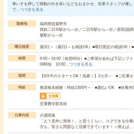
車いすを押して移動の付き添いなどをおまかせ。先輩スタッフが優し
で…
つづきを見る
勤務地
福岡県筑紫野市
西鉄二日市駅から---分／二日市駅から---分／原田(福岡
紫駅から---分
曜日頻度
週3日～（週2日～も相談OK）■曜日固定の相談OK
時間
9:00～18:00（休憩60分）■ご希望があれば下記シフトもOK
00時短 10:00…
つづきを見る
期間
【8月中のスタートOK！急募！】2カ月～ ■ご応募
時給
無資格未経験：時給1300円～ ■週払いOK ■扶養内O
交通費
交通費全額支給
仕事内容
介護関連
「え？意外に簡単！」と思うくらい、スグできる仕事
方も、皆さん問題なく活躍できています！＜例えば…