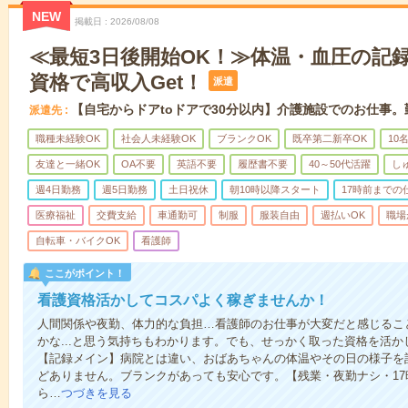
NEW
掲載日
2026/08/08
≪最短3日後開始OK！≫体温・血圧の記
資格で高収入Get！
派遣
【自宅からドアtoドアで30分以内】介護施設でのお仕事
派遣先
職種未経験OK
社会人未経験OK
ブランクOK
既卒第二新卒OK
10
友達と一緒OK
OA不要
英語不要
履歴書不要
40～50代活躍
し
週4日勤務
週5日勤務
土日祝休
朝10時以降スタート
17時前までの
医療福祉
交費支給
車通勤可
制服
服装自由
週払いOK
職場
自転車・バイクOK
看護師
ここがポイント！
看護資格活かしてコスパよく稼ぎませんか！
人間関係や夜勤、体力的な負担…看護師のお仕事が大変だと感じるこ
かな...と思う気持ちもわかります。でも、せっかく取った資格を活
【記録メイン】病院とは違い、おばあちゃんの体温やその日の様子を
どありません。ブランクがあっても安心です。【残業・夜勤ナシ・1
ら…
つづきを見る