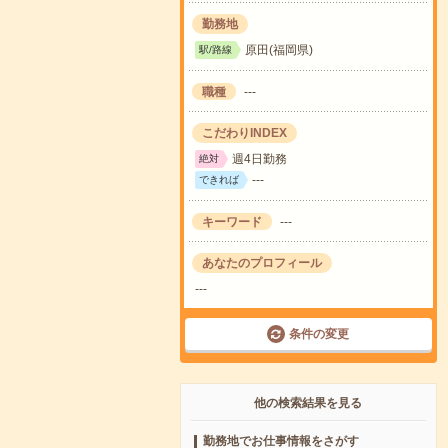
勤務地
原田(福岡県)
駅/路線
職種
---
こだわりINDEX
週4日勤務
絶対
---
できれば
キーワード
---
あなたのプロフィール
---
条件の変更
他の検索結果を見る
勤務地でお仕事情報をさがす