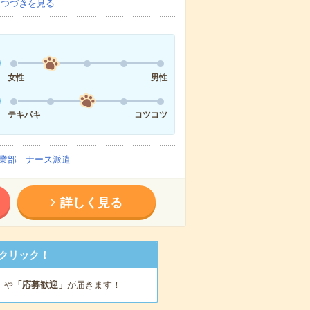
…
つづきを見る
女性
男性
テキパキ
コツコツ
業部 ナース派遣
詳しく見る
クリック！
」
や
「応募歓迎」
が届きます！