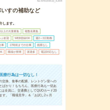
No.NTKOHK32_KJKR
車いすの補助など
介します。
名以上の大量募集
複数名募集
ゅふ歓迎
WEB登録OK
週2～3日勤務
仕事
17時前までの仕事
残業なし
K
職場が禁煙
派遣多
電話対応なし
＊医療行為は一切なし！
の交換、食事の配膳、レントゲン室への
とばかり！もちろん、医療行為も一切あ
は全員に、交通費としてQUOカード20
ます。「職場見学」＆「お試し2ヶ月