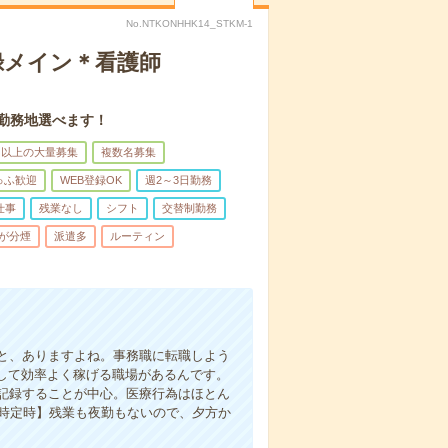
No.NTKONHHK14_STKM-1
録メイン＊看護師
。勤務地選べます！
名以上の大量募集
複数名募集
ゅふ歓迎
WEB登録OK
週2～3日勤務
仕事
残業なし
シフト
交替制勤務
が分煙
派遣多
ルーティン
と、ありますよね。事務職に転職しよう
かして効率よく稼げる職場があるんです。
記録することが中心。医療行為はほとん
7時定時】残業も夜勤もないので、夕方か