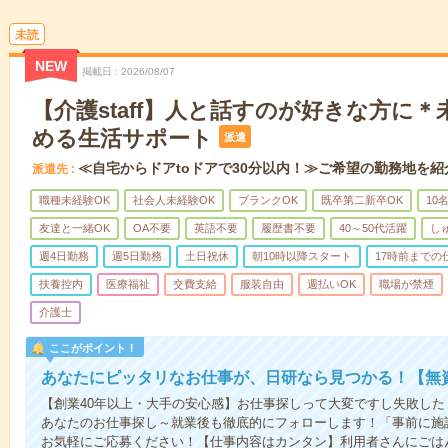
未読
NEW
掲載日
2026/08/07
【介護staff】人と話すのが好きな方に
める生活サポート
派遣
≪自宅からドアtoドアで30分以内！≫ご希望の勤務地を紹
派遣先
職種未経験OK
社会人未経験OK
ブランクOK
既卒第二新卒OK
10
友達と一緒OK
OA不要
英語不要
履歴書不要
40～50代活躍
し
週4日勤務
週5日勤務
土日祝休
朝10時以降スタート
17時前までの
扶養控内
医療福祉
交費支給
服装自由
週払いOK
職場が禁煙
介護士
ここがポイント！
あなたにピッタリなお仕事が、日研なら見つかる！【無
【創業40年以上・大手の安心感】お仕事探しって大変ですし失敗したく
あなたのお仕事探し～就業後も徹底的にフォローします！「事前に施
お気軽にご応募ください！【仕事内容はカンタン】利用者さんにごは