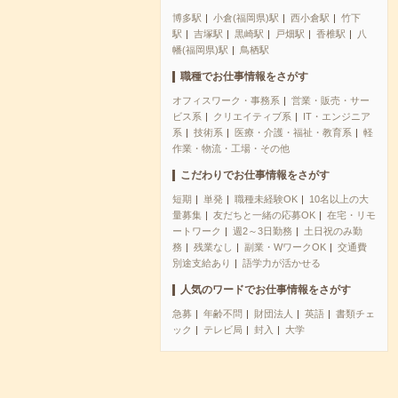
博多駅
小倉(福岡県)駅
西小倉駅
竹下
駅
吉塚駅
黒崎駅
戸畑駅
香椎駅
八
幡(福岡県)駅
鳥栖駅
職種でお仕事情報をさがす
オフィスワーク・事務系
営業・販売・サー
ビス系
クリエイティブ系
IT・エンジニア
系
技術系
医療・介護・福祉・教育系
軽
作業・物流・工場・その他
こだわりでお仕事情報をさがす
短期
単発
職種未経験OK
10名以上の大
量募集
友だちと一緒の応募OK
在宅・リモ
ートワーク
週2～3日勤務
土日祝のみ勤
務
残業なし
副業・WワークOK
交通費
別途支給あり
語学力が活かせる
人気のワードでお仕事情報をさがす
急募
年齢不問
財団法人
英語
書類チェ
ック
テレビ局
封入
大学