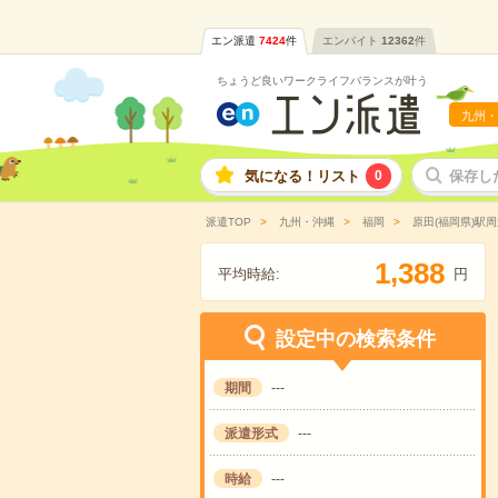
エン派遣
7424
件
エンバイト
12362
件
ちょうど良いワークライフバランスが叶う
九州・
気になる！リスト
0
保存し
派遣TOP
九州・沖縄
福岡
原田(福岡県)駅周
,
1
3
8
8
平均時給:
円
設定中の検索条件
期間
---
派遣形式
---
時給
---