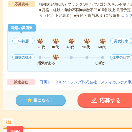
応募資格
職種未経験OK / ブランクOK / パソコンスキル不要 /
■資格・経験・年齢不問■学歴不問■10名以上採用予定
り（紹介予定派遣）■昇給・賞与あり (直接雇用…
つづ
職場の雰囲気
年齢層
男女比率
20代
30代
40代
50代
60代
職場の様子
仕事の仕方
活気がある
しずか
日研トータルソーシング株式会社 メディカルケア事
派遣会社
応募する
気になる！
未読
NEW