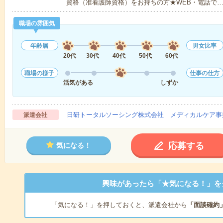
資格（准看護師資格）をお持ちの方★WEB・電話で
職場の雰囲気
年齢層
男女比率
20代
30代
40代
50代
60代
職場の様子
仕事の仕方
活気がある
しずか
日研トータルソーシング株式会社 メディカルケア事
派遣会社
応募する
気になる！
興味があったら「★気になる！」を
「気になる！」を押しておくと、派遣会社から
「面談確約