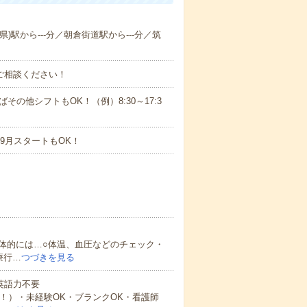
県)駅から---分／朝倉街道駅から---分／筑
ご相談ください！
ばその他シフトもOK！（例）8:30～17:3
9月スタートもOK！
体的には…○体温、血圧などのチェック・
療行…
つづきを見る
 英語力不要
中！）・未経験OK・ブランクOK・看護師