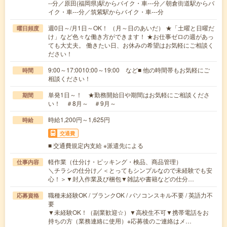
--分／原田(福岡県)駅からバイク・車---分／朝倉街道駅からバ
イク・車---分／筑紫駅からバイク・車---分
週0日～/月1日～OK！ （月～日のあいだ） ★「土曜と日曜だ
曜日頻度
け」など色々な働き方ができます！ ★お仕事ゼロの週があっ
ても大丈夫。 働きたい日、お休みの希望はお気軽にご相談く
ださい！
9:00～17:0010:00～19:00 など■ 他の時間帯もお気軽にご
時間
相談ください！
単発1日～！ ★勤務開始日や期間はお気軽にご相談くださ
期間
い！ ＃8月～ ＃9月～
時給1,200円～1,625円
時給
交通費
■ 交通費規定内支給 ※派遣先による
軽作業（仕分け・ピッキング・検品、商品管理）
仕事内容
＼チラシの仕分け／＜とってもシンプルなので未経験でも安
心！＞▼封入作業及び梱包▼雑誌や書籍などの仕分…
職種未経験OK / ブランクOK / パソコンスキル不要 / 英語力不
応募資格
要
▼未経験OK！（副業歓迎☆）▼高校生不可▼携帯電話をお
持ちの方（業務連絡に使用）※応募後のご連絡はメ…