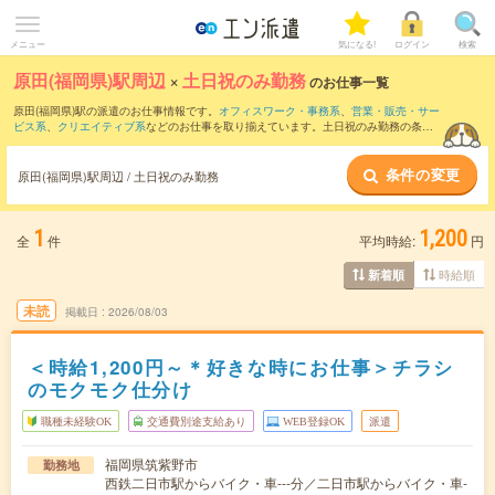
メニュー
気になる!
ログイン
検索
原田(福岡県)駅周辺
×
土日祝のみ勤務
のお仕事一覧
原田(福岡県)駅の派遣のお仕事情報です。
オフィスワーク・事務系
、
営業・販売・サー
ビス系
、
クリエイティブ系
などのお仕事を取り揃えています。土日祝のみ勤務の条件
の他に、
交通費別途支給あり
、
職種未経験OK
、
友だちと一緒の応募OK
などのこだわ
り条件も取り揃えています。
条件の変更
原田(福岡県)駅周辺 / 土日祝のみ勤務
1
1,200
全
件
平均時給:
円
時給順
新着順
未読
掲載日
2026/08/03
＜時給1,200円～＊好きな時にお仕事＞チラシ
のモクモク仕分け
職種未経験OK
交通費別途支給あり
WEB登録OK
派遣
福岡県筑紫野市
勤務地
西鉄二日市駅からバイク・車---分／二日市駅からバイク・車-