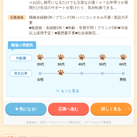
≪お話し相手になるだけでも立派な介護！≫＊お年寄りが昼
間だけ生活のサポートを受けたり、気分転換できる…
職種未経験OK / ブランクOK / パソコンスキル不要 / 英語力不
応募資格
要
■無資格・未経験OK！■年齢・学歴不問！ブランクOK!■10名
以上採用予定！■履歴書不要■社会保険完…
職場の雰囲気
年齢層
20代
30代
40代
50代
60代
男女比率
女性
男性
もっと見る
気になる!
応募へ進む
詳しく見る
派遣会社
日研トータルソーシング株式会社 メディカルケア事業部