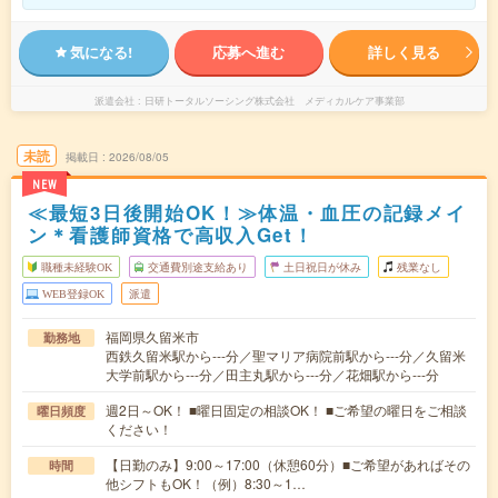
気になる!
応募へ進む
詳しく見る
派遣会社
日研トータルソーシング株式会社 メディカルケア事業部
未読
掲載日
2026/08/05
NEW
≪最短3日後開始OK！≫体温・血圧の記録メイ
ン＊看護師資格で高収入Get！
職種未経験OK
交通費別途支給あり
土日祝日が休み
残業なし
WEB登録OK
派遣
福岡県久留米市
勤務地
西鉄久留米駅から---分／聖マリア病院前駅から---分／久留米
大学前駅から---分／田主丸駅から---分／花畑駅から---分
週2日～OK！ ■曜日固定の相談OK！ ■ご希望の曜日をご相談
曜日頻度
ください！
【日勤のみ】9:00～17:00（休憩60分）■ご希望があればその
時間
他シフトもOK！（例）8:30～1…