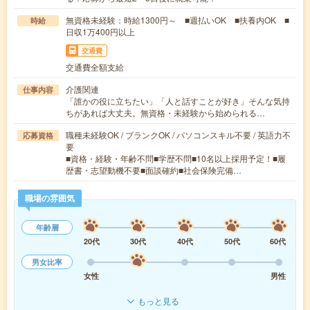
無資格未経験：時給1300円～ ■週払いOK ■扶養内OK ■
時給
日収1万400円以上
交通費
交通費全額支給
介護関連
仕事内容
「誰かの役に立ちたい」「人と話すことが好き」そんな気持
ちがあれば大丈夫。無資格・未経験から始められる…
職種未経験OK / ブランクOK / パソコンスキル不要 / 英語力不
応募資格
要
■資格・経験・年齢不問■学歴不問■10名以上採用予定！■履
歴書・志望動機不要■面談確約■社会保険完備…
職場の雰囲気
年齢層
20代
30代
40代
50代
60代
男女比率
女性
男性
もっと見る