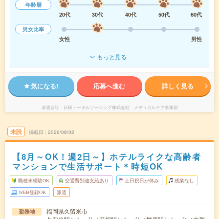
年齢層
20代
30代
40代
50代
60代
男女比率
女性
男性
もっと見る
気になる!
応募へ進む
詳しく見る
派遣会社
日研トータルソーシング株式会社 メディカルケア事業部
未読
掲載日
2026/08/02
【8月～OK！週2日～】ホテルライクな高齢者
マンションで生活サポート＊時短OK
職種未経験OK
交通費別途支給あり
土日祝日が休み
残業なし
WEB登録OK
派遣
福岡県久留米市
勤務地