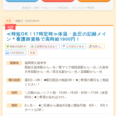
派遣会社
日研トータルソーシング株式会社 メディカルケア事業部
未読
掲載日
2026/08/05
NEW
≪時短OK！17時定時≫体温・血圧の記録メイ
ン＊看護師資格で高時給1900円！
職種未経験OK
交通費別途支給あり
土日祝日が休み
残業なし
WEB登録OK
派遣
福岡県久留米市
勤務地
西鉄久留米駅から---分／聖マリア病院前駅から---分／久留米
大学前駅から---分／田主丸駅から---分／花畑駅から---分
週3日～OK！ ■曜日固定の相談OK！ ■ご希望の曜日をご相談
曜日頻度
ください！
＼日勤のみ／シフト例・10:00～15:00・9:00～17:00（休憩
時間
60分）■ご希望があればその…
2ヶ月～ ■ご応募から最短3日後に開始可能 8月～、9月ス
期間
タートもOK！