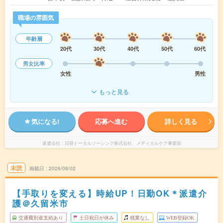
職場の雰囲気
年齢層
20代
30代
40代
50代
60代
男女比率
女性
男性
もっと見る
気になる!
応募へ進む
詳しく見る
派遣会社
日研トータルソーシング株式会社 メディカルケア事業部
未読
掲載日
2026/08/02
【手取りを変える】時給UP！日勤OK＊派遣介
護＠久留米市
交通費別途支給あり
土日祝日が休み
残業なし
WEB登録OK