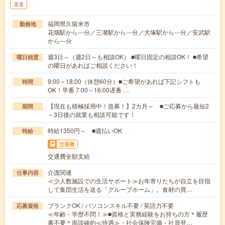
派遣
福岡県久留米市
勤務地
花畑駅から---分／三潴駅から---分／犬塚駅から---分／安武駅
から---分
週3日～（週2日～も相談OK） ■曜日固定の相談OK！ ■希望
曜日頻度
の曜日があればご相談ください！
9:00～18:00（休憩60分）■ご希望があれば下記シフトも
時間
OK！早番 7:00～16:00遅番 …
【現在も積極採用中！急募！】2カ月～ ■ご応募から最短2
期間
～3日後の就業も相談可能です！
時給1350円～ ■週払いOK
時給
交通費
交通費全額支給
介護関連
仕事内容
≪少人数施設での生活サポート≫お年寄りたちが自立を目指
して集団生活を送る「グループホーム」。食材の買…
ブランクOK / パソコンスキル不要 / 英語力不要
応募資格
≪年齢・学歴不問！≫■資格と実務経験をお持ちの方＊履歴
書不要＊面談確約≪待遇≫・社会保険完備・社員登…