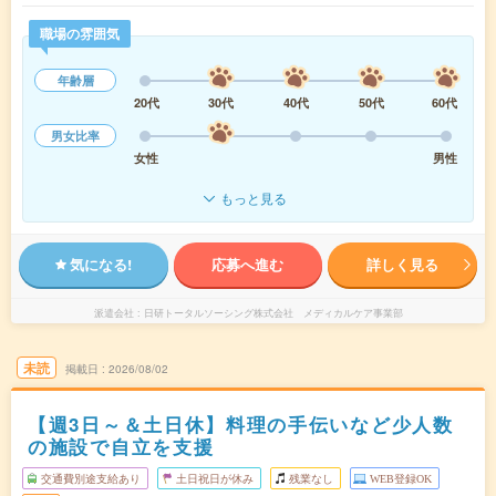
職場の雰囲気
年齢層
20代
30代
40代
50代
60代
男女比率
女性
男性
もっと見る
気になる!
応募へ進む
詳しく見る
派遣会社
日研トータルソーシング株式会社 メディカルケア事業部
未読
掲載日
2026/08/02
【週3日～＆土日休】料理の手伝いなど少人数
の施設で自立を支援
交通費別途支給あり
土日祝日が休み
残業なし
WEB登録OK