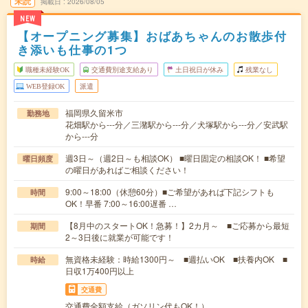
未読
掲載日
2026/08/05
NEW
【オープニング募集】おばあちゃんのお散歩付
き添いも仕事の1つ
職種未経験OK
交通費別途支給あり
土日祝日が休み
残業なし
WEB登録OK
派遣
福岡県久留米市
勤務地
花畑駅から---分／三潴駅から---分／犬塚駅から---分／安武駅
から---分
週3日～（週2日～も相談OK） ■曜日固定の相談OK！ ■希望
曜日頻度
の曜日があればご相談ください！
9:00～18:00（休憩60分）■ご希望があれば下記シフトも
時間
OK！早番 7:00～16:00遅番 …
【8月中のスタートOK！急募！】2カ月～ ■ご応募から最短
期間
2～3日後に就業が可能です！
無資格未経験：時給1300円～ ■週払いOK ■扶養内OK ■
時給
日収1万400円以上
交通費
交通費全額支給（ガソリン代もOK！）