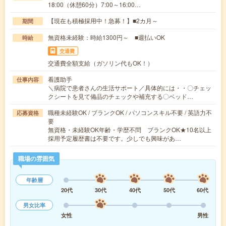
18:00（休憩60分）7:00～16:00…
【現在も積極採用中！急募！】■2カ月～
期間
無資格未経験：時給1300円～ ■週払いOK
時給
交通費
交通費全額支給（ガソリン代もOK！）
看護助手
仕事内容
＼病院で患者さんの生活サポート／具体的には・・〇チェッ
クシートを見て備品のチェックや補充する〇ベッド…
職種未経験OK / ブランクOK / パソコンスキル不要 / 英語力不
応募資格
要
無資格・未経験OK年齢・学歴不問 ブランクOK★10名以上
採用予定履歴書は不要です。少しでも興味があ…
職場の雰囲気
年齢層
20代
30代
40代
50代
60代
男女比率
女性
男性