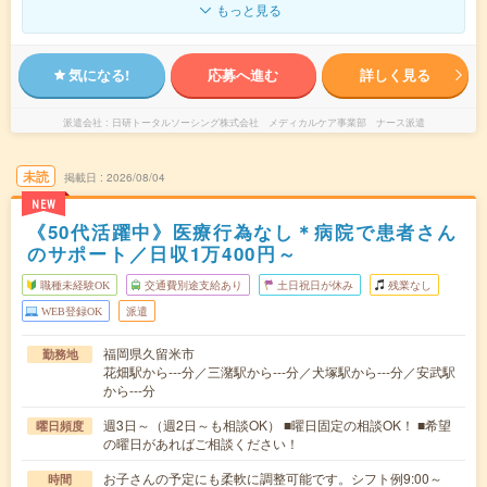
もっと見る
気になる!
応募へ進む
詳しく見る
派遣会社
日研トータルソーシング株式会社 メディカルケア事業部 ナース派遣
未読
掲載日
2026/08/04
NEW
《50代活躍中》医療行為なし＊病院で患者さん
のサポート／日収1万400円～
職種未経験OK
交通費別途支給あり
土日祝日が休み
残業なし
WEB登録OK
派遣
福岡県久留米市
勤務地
花畑駅から---分／三潴駅から---分／犬塚駅から---分／安武駅
から---分
週3日～（週2日～も相談OK） ■曜日固定の相談OK！ ■希望
曜日頻度
の曜日があればご相談ください！
お子さんの予定にも柔軟に調整可能です。シフト例9:00～
時間