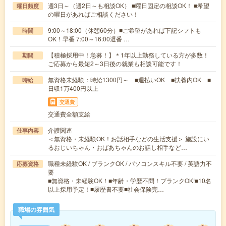
週3日～（週2日～も相談OK） ■曜日固定の相談OK！ ■希望
曜日頻度
の曜日があればご相談ください！
9:00～18:00（休憩60分）■ご希望があれば下記シフトも
時間
OK！早番 7:00～16:00遅番 …
【積極採用中！急募！】＊1年以上勤務している方が多数！
期間
ご応募から最短2～3日後の就業も相談可能です！
無資格未経験：時給1300円～ ■週払いOK ■扶養内OK ■
時給
日収1万400円以上
交通費
交通費全額支給
介護関連
仕事内容
＜無資格・未経験OK！お話相手などの生活支援＞ 施設にい
るおじいちゃん・おばあちゃんのお話し相手など…
職種未経験OK / ブランクOK / パソコンスキル不要 / 英語力不
応募資格
要
■無資格・未経験OK！■年齢・学歴不問！ブランクOK!■10名
以上採用予定！■履歴書不要■社会保険完…
職場の雰囲気