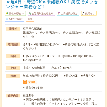
≪週4日・時短OK≫未経験OK！病院でメッセ
ンジャー業務など！
職種未経験OK
交通費別途支給あり
土日祝日が休み
残業なし
WEB登録OK
派遣
福岡県久留米市
勤務地
花畑駅から---分／三潴駅から---分／犬塚駅から---分／安武駅
から---分
週4日～ ■曜日固定の相談OK！ ■希望の曜日があればご相談
曜日頻度
ください！
1日5時間からOK！■シフト例(1)8:00～13:00(2)10:00～
時間
15:00(3)12:00…
【現在も積極採用中！急募！】■2カ月～
期間
無資格未経験：時給1300円～ ■週払いOK ■扶養内OK
時給
交通費
交通費全額支給
看護助手
仕事内容
▼病院の一般病棟にて看護師さんのサポート！具体的に
は、・器具の洗浄・ベットメイキングやシーツ交換・移…