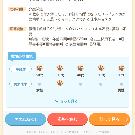
介護関連
仕事内容
≪散歩に付き添ったり、お話し相手になったり≫「え？意外
に簡単！」と思うくらい、スグできる仕事からスタ…
職種未経験OK / ブランクOK / パソコンスキル不要 / 英語力不
応募資格
要
■資格・経験・年齢不問■学歴不問■10名以上採用予定！■履
歴書不要■面談確約■社会保険完備■社員登用…
職場の雰囲気
年齢層
20代
30代
40代
50代
60代
男女比率
女性
男性
もっと見る
気になる!
応募へ進む
詳しく見る
派遣会社
日研トータルソーシング株式会社 メディカルケア事業部