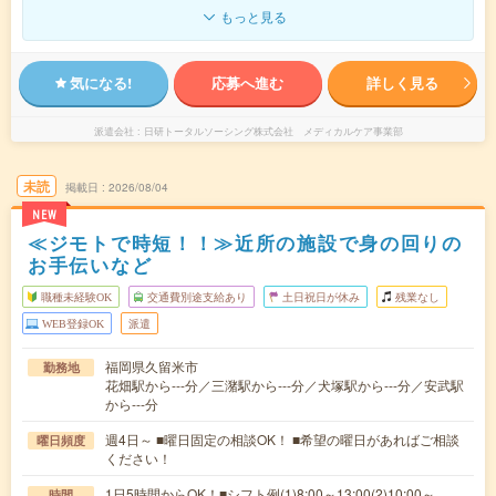
もっと見る
気になる!
応募へ進む
詳しく見る
派遣会社
日研トータルソーシング株式会社 メディカルケア事業部
未読
掲載日
2026/08/04
NEW
≪ジモトで時短！！≫近所の施設で身の回りの
お手伝いなど
職種未経験OK
交通費別途支給あり
土日祝日が休み
残業なし
WEB登録OK
派遣
福岡県久留米市
勤務地
花畑駅から---分／三潴駅から---分／犬塚駅から---分／安武駅
から---分
週4日～ ■曜日固定の相談OK！ ■希望の曜日があればご相談
曜日頻度
ください！
1日5時間からOK！■シフト例(1)8:00～13:00(2)10:00～
時間