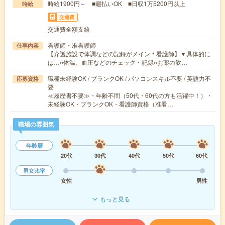
時給1900円～ ■週払いOK ■日収1万5200円以上
時給
交通費
交通費全額支給
看護師・准看護師
仕事内容
【介護施設で体調などの記録がメイン＊看護師】▼具体的に
は…○体温、血圧などのチェック・記録○お薬の飲…
職種未経験OK / ブランクOK / パソコンスキル不要 / 英語力不
応募資格
要
≪履歴書不要≫・年齢不問（50代・60代の方も活躍中！）・
未経験OK・ブランクOK・看護師資格（准看…
職場の雰囲気
年齢層
20代
30代
40代
50代
60代
男女比率
女性
男性
もっと見る