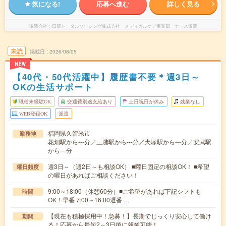
気になる!
応募へ進む
詳しく見る
派遣会社
日研トータルソーシング株式会社 メディカルケア事業部 ナース派遣
未読
掲載日
2026/08/05
NEW
【40代・50代活躍中】履歴書不要＊週3日～
OKの生活サポート
職種未経験OK
交通費別途支給あり
土日祝日が休み
残業なし
WEB登録OK
派遣
福岡県久留米市
勤務地
花畑駅から---分／三潴駅から---分／犬塚駅から---分／安武駅
から---分
週3日～（週2日～も相談OK） ■曜日固定の相談OK！ ■希望
曜日頻度
の曜日があればご相談ください！
9:00～18:00（休憩60分）■ご希望があれば下記シフトも
時間
OK！早番 7:00～16:00遅番 …
【現在も積極採用中！急募！】長期でじっくり安心して働け
期間
る！応募から最短2～3日後に就業可能！