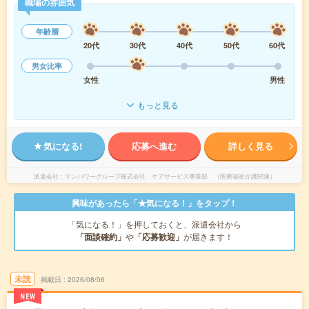
職場の雰囲気
年齢層
20代
30代
40代
50代
60代
男女比率
女性
男性
もっと見る
気になる!
応募へ進む
詳しく見る
派遣会社
マンパワーグループ株式会社 ケアサービス事業部 （医療福祉介護関連）
興味があったら「★気になる！」をタップ！
「気になる！」を押しておくと、派遣会社から
「面談確約」
や
「応募歓迎」
が届きます！
未読
掲載日
2026/08/06
NEW