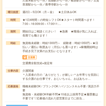
久留米駅から---分／花畑駅から---分／櫛原駅から---分／古賀
茶屋駅から---分／善導寺駅から---分
週2日～5日OK（月～金） ★土日休みOK
曜日頻度
★1日4時間～の時短シフトOK★スタート時間選べます！
時間
7:00～16:009:00～17:0011:…
開始日はご相談ください！ ★急募 ★職場が気に入れば、
期間
長期でも働けます！
無資格未経験：時給1300円～ 経験者：時給1350円～★日
時給
払い／週払い制度あり（月払いも選べます）※稼働開始時は
手続き完了次第のお支払いとなります。
交通費
交通費全額支給※規定有
介護関連
仕事内容
＊入居者の方の「ありがとう」が嬉しい＊お年寄りを笑顔に
する介護のお仕事です。おじいちゃん、おばあちゃ…
職種未経験OK / ブランクOK / パソコンスキル不要 / 英語力不
応募資格
要
無資格・未経験OK年齢不問★10名以上採用予定★履歴書は
不要です▽応募後の流れ1)翌営業日までに担当…