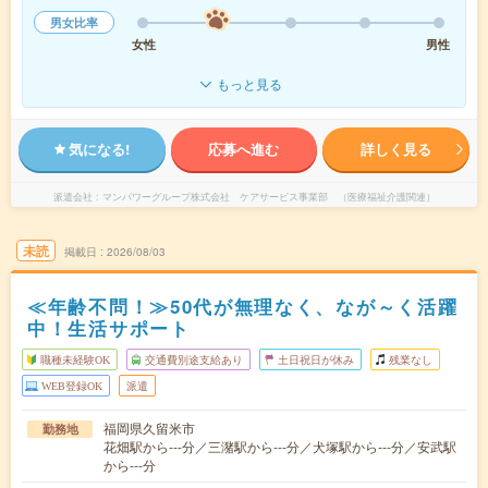
男女比率
女性
男性
もっと見る
気になる!
応募へ進む
詳しく見る
派遣会社
マンパワーグループ株式会社 ケアサービス事業部 （医療福祉介護関連）
未読
掲載日
2026/08/03
≪年齢不問！≫50代が無理なく、なが～く活躍
中！生活サポート
職種未経験OK
交通費別途支給あり
土日祝日が休み
残業なし
WEB登録OK
派遣
福岡県久留米市
勤務地
花畑駅から---分／三潴駅から---分／犬塚駅から---分／安武駅
から---分