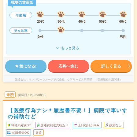
職場の雰囲気
年齢層
20代
30代
40代
50代
60代
男女比率
女性
男性
もっと見る
気になる!
応募へ進む
詳しく見る
派遣会社
マンパワーグループ株式会社 ケアサービス事業部 （医療福祉介護関連）
未読
掲載日
2026/08/02
【医療行為ナシ＊履歴書不要！】病院で車いす
の補助など
職種未経験OK
交通費別途支給あり
土日祝日が休み
残業なし
WEB登録OK
派遣