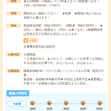
★1日4時間～の時短シフトOK★スタート時間選べます！
時間
7:00～16:009:00～17:0011:…
開始日はご相談ください！ ★急募 ★職場が気に入れば、
期間
長期でも働けます！
無資格未経験：時給1300円～ 経験者：時給1350円～ ★
時給
日払い／週払い制度あり（月払いも選べます）※稼働開始時
は手続き完了次第のお支払いとなります。
交通費
交通費全額支給※規定有
介護関連
仕事内容
＊入居者の方の「ありがとう」が嬉しい＊お年寄りを笑顔に
する介護のお仕事です。おじいちゃん、おばあちゃ…
職種未経験OK / ブランクOK / パソコンスキル不要 / 英語力不
応募資格
要
無資格・未経験OK年齢不問★10名以上採用予定★履歴書は
不要です▽応募後の流れ1)翌営業日までに担当…
職場の雰囲気
年齢層
20代
30代
40代
50代
60代