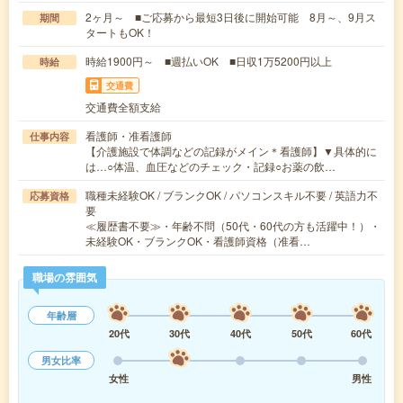
2ヶ月～ ■ご応募から最短3日後に開始可能 8月～、9月ス
期間
タートもOK！
時給1900円～ ■週払いOK ■日収1万5200円以上
時給
交通費
交通費全額支給
看護師・准看護師
仕事内容
【介護施設で体調などの記録がメイン＊看護師】▼具体的に
は…○体温、血圧などのチェック・記録○お薬の飲…
職種未経験OK / ブランクOK / パソコンスキル不要 / 英語力不
応募資格
要
≪履歴書不要≫・年齢不問（50代・60代の方も活躍中！）・
未経験OK・ブランクOK・看護師資格（准看…
職場の雰囲気
年齢層
20代
30代
40代
50代
60代
男女比率
女性
男性