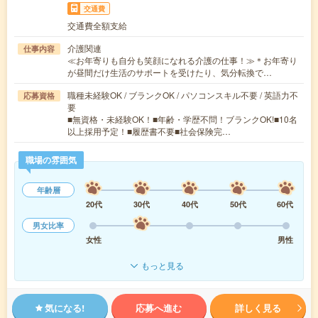
交通費
交通費全額支給
介護関連
仕事内容
≪お年寄りも自分も笑顔になれる介護の仕事！≫＊お年寄り
が昼間だけ生活のサポートを受けたり、気分転換で…
職種未経験OK / ブランクOK / パソコンスキル不要 / 英語力不
応募資格
要
■無資格・未経験OK！■年齢・学歴不問！ブランクOK!■10名
以上採用予定！■履歴書不要■社会保険完…
職場の雰囲気
年齢層
20代
30代
40代
50代
60代
男女比率
女性
男性
もっと見る
気になる!
応募へ進む
詳しく見る