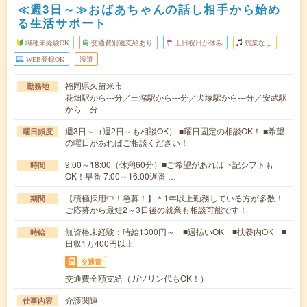
≪週3日～≫おばあちゃんの話し相手から始め
る生活サポート
職種未経験OK
交通費別途支給あり
土日祝日が休み
残業なし
WEB登録OK
派遣
福岡県久留米市
勤務地
花畑駅から---分／三潴駅から---分／犬塚駅から---分／安武駅
から---分
週3日～（週2日～も相談OK） ■曜日固定の相談OK！ ■希望
曜日頻度
の曜日があればご相談ください！
9:00～18:00（休憩60分）■ご希望があれば下記シフトも
時間
OK！早番 7:00～16:00遅番 …
【積極採用中！急募！】＊1年以上勤務している方が多数！
期間
ご応募から最短2～3日後の就業も相談可能です！
無資格未経験：時給1300円～ ■週払いOK ■扶養内OK ■
時給
日収1万400円以上
交通費
交通費全額支給（ガソリン代もOK！）
介護関連
仕事内容