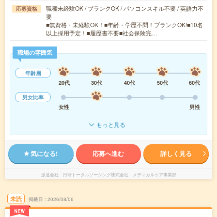
職種未経験OK / ブランクOK / パソコンスキル不要 / 英語力不
応募資格
要
■無資格・未経験OK！■年齢・学歴不問！ブランクOK!■10名
以上採用予定！■履歴書不要■社会保険完…
職場の雰囲気
年齢層
20代
30代
40代
50代
60代
男女比率
女性
男性
もっと見る
気になる!
応募へ進む
詳しく見る
派遣会社
日研トータルソーシング株式会社 メディカルケア事業部
未読
掲載日
2026/08/06
NEW