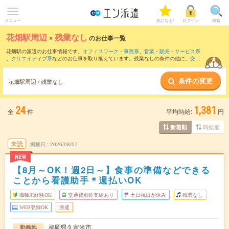
メニュー
気になる!
ログイン
検索
花畑駅周辺
×
残業なし
のお仕事一覧
花畑駅の派遣のお仕事情報です。
オフィスワーク・事務系
、
営業・販売・サービス系
、
クリエイティブ系
などのお仕事を取り揃えています。残業なしの条件の他に、
交通
費別途支給あり
、
職種未経験OK
、
友だちと一緒の応募OK
などのこだわり条件も取り
揃えています。
条件の変更
花畑駅周辺 / 残業なし
24
1,381
全
件
平均時給:
円
時給順
新着順
未読
掲載日
2026/08/07
NEW
【8月～OK！週2日～】食事の準備などできる
ことから看護助手＊週払いOK
職種未経験OK
交通費別途支給あり
土日祝日が休み
残業なし
WEB登録OK
派遣
福岡県久留米市
勤務地