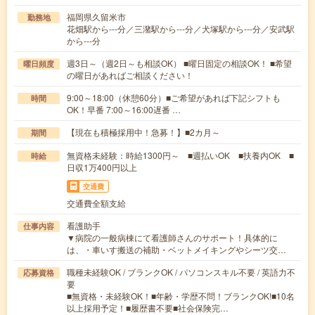
福岡県久留米市
勤務地
花畑駅から---分／三潴駅から---分／犬塚駅から---分／安武駅
から---分
週3日～（週2日～も相談OK） ■曜日固定の相談OK！ ■希望
曜日頻度
の曜日があればご相談ください！
9:00～18:00（休憩60分）■ご希望があれば下記シフトも
時間
OK！早番 7:00～16:00遅番 …
【現在も積極採用中！急募！】■2カ月～
期間
無資格未経験：時給1300円～ ■週払いOK ■扶養内OK ■
時給
日収1万400円以上
交通費
交通費全額支給
看護助手
仕事内容
▼病院の一般病棟にて看護師さんのサポート！具体的に
は、・車いす搬送の補助・ベットメイキングやシーツ交…
職種未経験OK / ブランクOK / パソコンスキル不要 / 英語力不
応募資格
要
■無資格・未経験OK！■年齢・学歴不問！ブランクOK!■10名
以上採用予定！■履歴書不要■社会保険完…