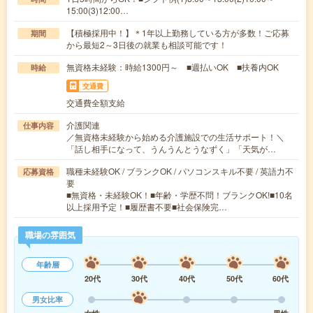
15:00(3)12:00…
【積極採用中！】＊1年以上勤務している方が多数！ご応募
期間
から最短2～3日後の就業も相談可能です！
無資格未経験：時給1300円～ ■週払いOK ■扶養内OK
時給
交通費
交通費全額支給
介護関連
仕事内容
／無資格未経験から始める介護施設での生活サポート！＼
「話し相手になって、うんうんとうなずく」「天気が…
職種未経験OK / ブランクOK / パソコンスキル不要 / 英語力不
応募資格
要
■無資格・未経験OK！■年齢・学歴不問！ブランクOK!■10名
以上採用予定！■履歴書不要■社会保険完…
職場の雰囲気
年齢層
20代
30代
40代
50代
60代
男女比率