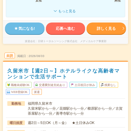
女性
男性
もっと見る
気になる!
応募へ進む
詳しく見る
派遣会社
日研トータルソーシング株式会社 メディカルケア事業部
未読
掲載日
2026/08/03
久留米市【週2日～】ホテルライクな高齢者マ
ンションで生活サポート
職種未経験OK
交通費別途支給あり
土日祝日が休み
残業なし
WEB登録OK
派遣
福岡県久留米市
勤務地
久留米駅から---分／花畑駅から---分／櫛原駅から---分／古賀
茶屋駅から---分／善導寺駅から---分
週2日～5日OK（月～金） ★土日休みOK
曜日頻度