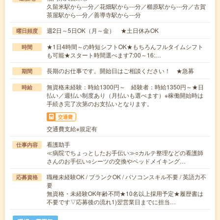
久留米駅から---分／花畑駅から---分／櫛原駅から---分／古賀
茶屋駅から---分／善導寺駅から---分
週2日～5日OK（月～金） ★土日休みOK
曜日頻度
★1日4時間～の時短シフトOK★もちろんフルタイムシフト
時間
も可能★スタート時間選べます7:00～16:…
長期のお仕事です。開始日はご相談ください！ ★急募
期間
無資格未経験：時給1300円～ 経験者：時給1350円～★日
時給
払い／週払い制度あり（月払いも選べます）※稼働開始時は
手続き完了次第のお支払いとなります。
交通費
交通費支給※規定有
看護助手
仕事内容
≪病院でちょっとしたお手伝い≫○カルテ整理などの看護師
さんのお手伝い○シーツの交換やベッドメイキング…
職種未経験OK / ブランクOK / パソコンスキル不要 / 英語力不
応募資格
要
無資格・未経験OK年齢不問★10名以上採用予定★履歴書は
不要です▽応募後の流れ1)翌営業日までに担当…