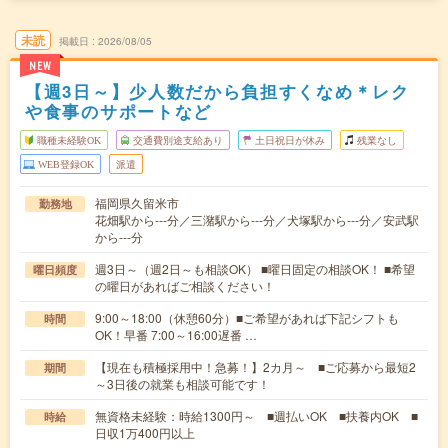
未読
掲載日
2026/08/05
NEW
【週3日～】少人数だから負担すくなめ＊レク
や食事のサポートなど
職種未経験OK
交通費別途支給あり
土日祝日が休み
残業なし
WEB登録OK
派遣
福岡県久留米市
勤務地
花畑駅から---分／三潴駅から---分／犬塚駅から---分／安武駅
から---分
週3日～（週2日～も相談OK） ■曜日固定の相談OK！ ■希望
曜日頻度
の曜日があればご相談ください！
9:00～18:00（休憩60分）■ご希望があれば下記シフトも
時間
OK！早番 7:00～16:00遅番 …
【現在も積極採用中！急募！】2カ月～ ■ご応募から最短2
期間
～3日後の就業も相談可能です！
無資格未経験：時給1300円～ ■週払いOK ■扶養内OK ■
時給
日収1万400円以上