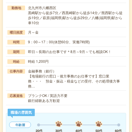
北九州市八幡西区
勤務地
黒崎駅から徒歩7分／西黒崎駅から徒歩14分／熊西駅から徒
歩19分／萩原(福岡県)駅から徒歩29分／八幡(福岡県)駅から
車10分
月～金
曜日頻度
9：00～17：00(休憩60分、実働7時間)
時間
即日～長期のお仕事です＊8月～9月～でも相談OK！
期間
時給 1,200円
時給
金融事務（銀行）
仕事内容
【地場銀行の窓口・後方事務のお仕事です】窓口業
務・・・ 預金・振込・税金などの受付、その処理後方事
務…
ブランクOK / 英語力不要
応募資格
銀行経験ある方歓迎
職場の雰囲気
年齢層
20代
30代
40代
50代
60代