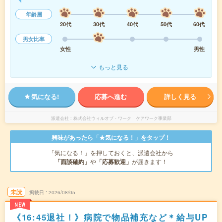
年齢層
20代
30代
40代
50代
60代
男女比率
女性
男性
もっと見る
気になる!
応募へ進む
詳しく見る
派遣会社
株式会社ウィルオブ・ワーク ケアワーク事業部
興味があったら「★気になる！」をタップ！
「気になる！」を押しておくと、派遣会社から
「面談確約」
や
「応募歓迎」
が届きます！
未読
掲載日
2026/08/05
NEW
《16:45退社！》病院で物品補充など＊給与UP