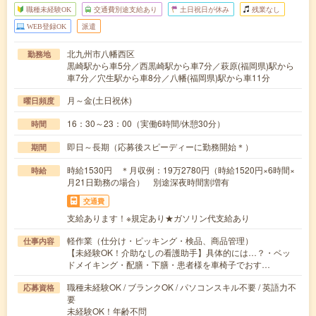
職種未経験OK
交通費別途支給あり
土日祝日が休み
残業なし
WEB登録OK
派遣
北九州市八幡西区
勤務地
黒崎駅から車5分／西黒崎駅から車7分／萩原(福岡県)駅から
車7分／穴生駅から車8分／八幡(福岡県)駅から車11分
月～金(土日祝休)
曜日頻度
16：30～23：00（実働6時間/休憩30分）
時間
即日～長期（応募後スピーディーに勤務開始＊）
期間
時給1530円 ＊月収例：19万2780円（時給1520円×6時間×
時給
月21日勤務の場合） 別途深夜時間割増有
交通費
支給あります！※規定あり★ガソリン代支給あり
軽作業（仕分け・ピッキング・検品、商品管理）
仕事内容
【未経験OK！介助なしの看護助手】具体的には…？・ベッ
ドメイキング・配膳・下膳・患者様を車椅子でおす…
職種未経験OK / ブランクOK / パソコンスキル不要 / 英語力不
応募資格
要
未経験OK！年齢不問