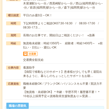
木屋瀬駅から---分／西黒崎駅から---分／西山(福岡県)駅から--
-分／萩原(福岡県)駅から---分／森下(福岡県)駅から---分
平日のみ週3日～OK！
曜日頻度
下記時間帯よりご相談OK07:30-16:30 / 08:00-17:00 /
時間
08:30-17:3…
長期のお仕事です。開始日はご相談ください！ ※急募
期間
無資格未経験：時給1350円～ 経験者：時給1400円～ ※前
時給
払い・日払い・週払いOK
交通費
交通費全額支給
看護助手
仕事内容
【病院で移動などのサポート】患者様が少しでも早く退院出
来るように、暮らしのちょっとしたサポートをお願…
職種未経験OK / ブランクOK / パソコンスキル不要 / 英語力不
応募資格
要
【無資格・未経験OK】＊年齢・学歴不問！履歴書不要！＊
10名以上採用予定≪資格取得支援制度あり≫受講…
職場の雰囲気