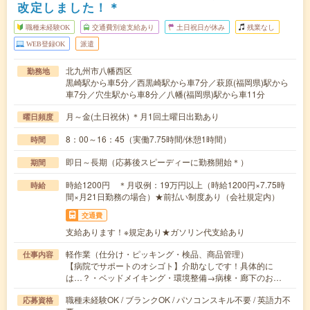
改定しました！＊
職種未経験OK
交通費別途支給あり
土日祝日が休み
残業なし
WEB登録OK
派遣
北九州市八幡西区
勤務地
黒崎駅から車5分／西黒崎駅から車7分／萩原(福岡県)駅から
車7分／穴生駅から車8分／八幡(福岡県)駅から車11分
月～金(土日祝休) ＊月1回土曜日出勤あり
曜日頻度
8：00～16：45（実働7.75時間/休憩1時間）
時間
即日～長期（応募後スピーディーに勤務開始＊）
期間
時給1200円 ＊月収例：19万円以上（時給1200円×7.75時
時給
間×月21日勤務の場合）★前払い制度あり（会社規定内）
交通費
支給あります！※規定あり★ガソリン代支給あり
軽作業（仕分け・ピッキング・検品、商品管理）
仕事内容
【病院でサポートのオシゴト】介助なしです！具体的に
は…？・ベッドメイキング・環境整備→病棟・廊下のお…
職種未経験OK / ブランクOK / パソコンスキル不要 / 英語力不
応募資格