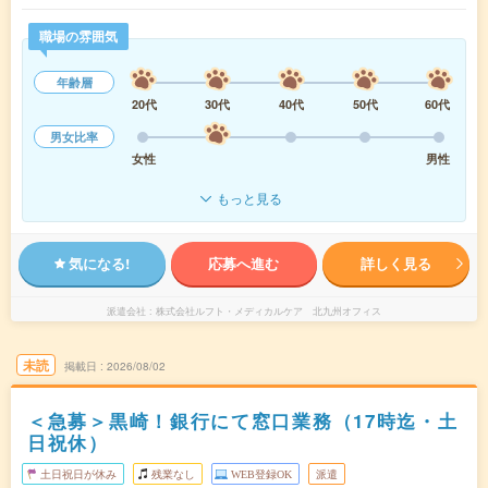
職場の雰囲気
年齢層
20代
30代
40代
50代
60代
男女比率
女性
男性
もっと見る
気になる!
応募へ進む
詳しく見る
派遣会社
株式会社ルフト・メディカルケア 北九州オフィス
未読
掲載日
2026/08/02
＜急募＞黒崎！銀行にて窓口業務（17時迄・土
日祝休）
土日祝日が休み
残業なし
WEB登録OK
派遣