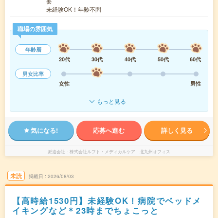
要
未経験OK！年齢不問
職場の雰囲気
年齢層
20代
30代
40代
50代
60代
男女比率
女性
男性
もっと見る
気になる!
応募へ進む
詳しく見る
派遣会社
株式会社ルフト・メディカルケア 北九州オフィス
未読
掲載日
2026/08/03
【高時給1530円】未経験OK！病院でベッドメ
イキングなど＊23時までちょこっと