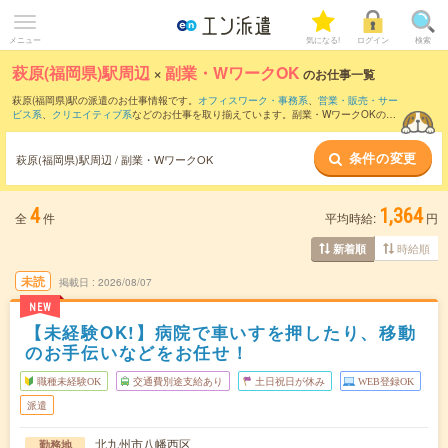
メニュー
気になる!
ログイン
検索
萩原(福岡県)駅周辺
×
副業・WワークOK
のお仕事一覧
萩原(福岡県)駅の派遣のお仕事情報です。
オフィスワーク・事務系
、
営業・販売・サー
ビス系
、
クリエイティブ系
などのお仕事を取り揃えています。副業・WワークOKの条
件の他に、
交通費別途支給あり
、
職種未経験OK
、
友だちと一緒の応募OK
などのこだ
わり条件も取り揃えています。
条件の変更
萩原(福岡県)駅周辺 / 副業・WワークOK
4
1,364
全
件
平均時給:
円
時給順
新着順
未読
掲載日
2026/08/07
NEW
【未経験OK!】病院で車いすを押したり、移動
のお手伝いなどをお任せ！
職種未経験OK
交通費別途支給あり
土日祝日が休み
WEB登録OK
派遣
北九州市八幡西区
勤務地