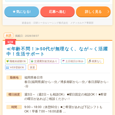
気になる!
応募へ進む
詳しく見る
派遣会社
日研トータルソーシング株式会社 メディカルケア事業部
未読
掲載日
2026/08/07
NEW
≪年齢不問！≫50代が無理なく、なが～く活躍
中！生活サポート
職種未経験OK
交通費別途支給あり
土日祝日が休み
残業なし
WEB登録OK
派遣
福岡県春日市
勤務地
春日(福岡県)駅から---分／博多南駅から---分／春日原駅から--
-分
週3日～（週2日～も相談OK） ■曜日固定の相談OK！ ■希望
曜日頻度
の曜日があればご相談ください！
9:00～18:00（休憩60分）■ご希望があれば下記シフトも
時間
OK！早番 7:00～16:00遅番 …