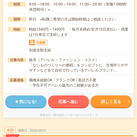
9:00～18:00、10:00～19:00、11:30～20:30（実働7.5時間/
時間
休憩90分）※…
即日 ※転職ご希望の方は開始時期はご相談ください
期間
時給1340円～1400円 ・毎月末締め/翌月15日支払い・残業
時給
は1分単位で支給します
交通費
別途全額支給
販売（アパレル・ファッション・コスメ）
仕事内容
「ないものづくりへの挑戦」をコンセプトに、生地作りやデ
ザインなど全て自社で行っているアパレルブランド…
職種未経験OK / ブランクOK / 英語力不要
応募資格
・学生不可アパレル販売のご経験がある方
気になる!
応募へ進む
詳しく見る
派遣会社
株式会社シーエーセールススタッフ
未読
掲載日
2026/08/07