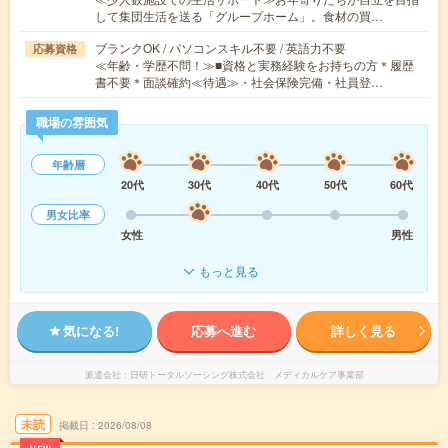
して集団生活を送る「グループホーム」。食材の買…
ブランクOK / パソコンスキル不要 / 英語力不要
応募資格
≪年齢・学歴不問！≫■資格と実務経験をお持ちの方＊履歴
書不要＊面談確約≪待遇≫・社会保険完備・社員登…
職場の雰囲気
年齢層
20代
30代
40代
50代
60代
男女比率
女性
男性
もっと見る
気になる!
応募へ進む
詳しく見る
派遣会社
日研トータルソーシング株式会社 メディカルケア事業部
未読
掲載日
2026/08/08