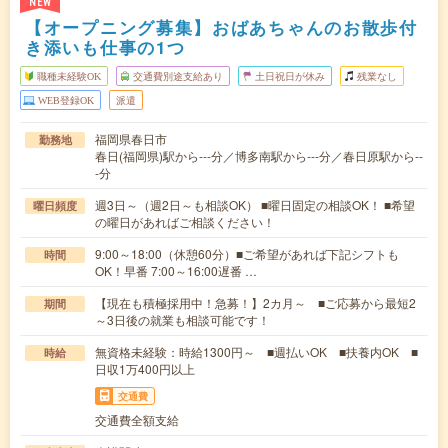
NEW
【オープニング募集】おばあちゃんのお散歩付
き添いも仕事の1つ
職種未経験OK
交通費別途支給あり
土日祝日が休み
残業なし
WEB登録OK
派遣
福岡県春日市
勤務地
春日(福岡県)駅から---分／博多南駅から---分／春日原駅から--
-分
週3日～（週2日～も相談OK） ■曜日固定の相談OK！ ■希望
曜日頻度
の曜日があればご相談ください！
9:00～18:00（休憩60分）■ご希望があれば下記シフトも
時間
OK！早番 7:00～16:00遅番 …
【現在も積極採用中！急募！】2カ月～ ■ご応募から最短2
期間
～3日後の就業も相談可能です！
無資格未経験：時給1300円～ ■週払いOK ■扶養内OK ■
時給
日収1万400円以上
交通費
交通費全額支給