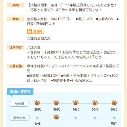
【積極採用中！急募！】＊1年以上勤務している方が多数！
期間
ご応募から最短2～3日後の就業も相談可能です！
無資格未経験：時給1300円～ ■週払いOK ■扶養内OK ■
時給
日収1万400円以上
交通費
交通費全額支給
介護関連
仕事内容
＜無資格・未経験OK！お話相手などの生活支援＞ 施設にい
るおじいちゃん・おばあちゃんのお話し相手など…
職種未経験OK / ブランクOK / パソコンスキル不要 / 英語力不
応募資格
要
■無資格・未経験OK！■年齢・学歴不問！ブランクOK!■10名
以上採用予定！■履歴書不要■社会保険完…
職場の雰囲気
年齢層
20代
30代
40代
50代
60代
男女比率
女性
男性