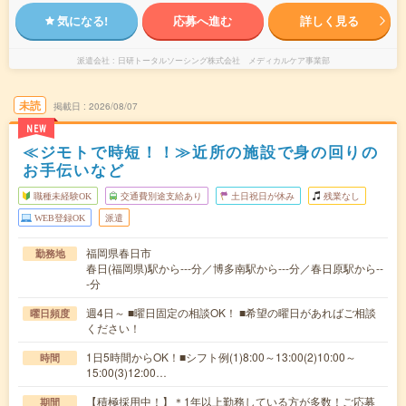
気になる!
応募へ進む
詳しく見る
派遣会社
日研トータルソーシング株式会社 メディカルケア事業部
未読
掲載日
2026/08/07
NEW
≪ジモトで時短！！≫近所の施設で身の回りの
お手伝いなど
職種未経験OK
交通費別途支給あり
土日祝日が休み
残業なし
WEB登録OK
派遣
福岡県春日市
勤務地
春日(福岡県)駅から---分／博多南駅から---分／春日原駅から--
-分
週4日～ ■曜日固定の相談OK！ ■希望の曜日があればご相談
曜日頻度
ください！
1日5時間からOK！■シフト例(1)8:00～13:00(2)10:00～
時間
15:00(3)12:00…
【積極採用中！】＊1年以上勤務している方が多数！ご応募
期間