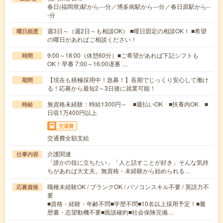
春日(福岡県)駅から---分／博多南駅から---分／春日原駅から--
-分
週3日～（週2日～も相談OK） ■曜日固定の相談OK！ ■希望
曜日頻度
の曜日があればご相談ください！
9:00～18:00（休憩60分）■ご希望があれば下記シフトも
時間
OK！早番 7:00～16:00遅番 …
【現在も積極採用中！急募！】長期でじっくり安心して働け
期間
る！応募から最短2～3日後に就業可能！
無資格未経験：時給1300円～ ■週払いOK ■扶養内OK ■
時給
日収1万400円以上
交通費
交通費全額支給
介護関連
仕事内容
「誰かの役に立ちたい」「人と話すことが好き」そんな気持
ちがあれば大丈夫。無資格・未経験から始められる…
職種未経験OK / ブランクOK / パソコンスキル不要 / 英語力不
応募資格
要
■資格・経験・年齢不問■学歴不問■10名以上採用予定！■履
歴書・志望動機不要■面談確約■社会保険完備…