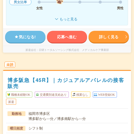
男女比率
女性
男性
もっと見る
気になる!
応募へ進む
詳しく見る
派遣会社
日研トータルソーシング株式会社 メディカルケア事業部
未読
博多阪急【45R】｜カジュアルアパレルの接客
販売
職種未経験OK
交通費別途支給あり
残業なし
WEB登録OK
派遣
福岡市博多区
勤務地
博多駅から---分／博多南駅から---分
シフト制
曜日頻度