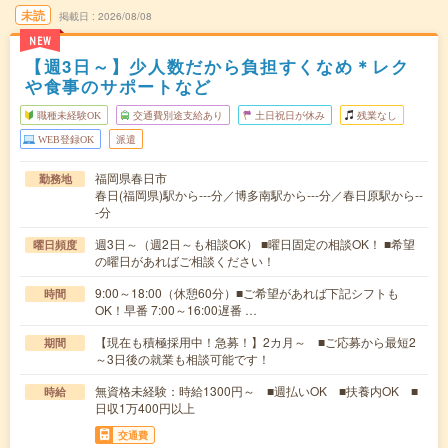
未読
掲載日
2026/08/08
NEW
【週3日～】少人数だから負担すくなめ＊レク
や食事のサポートなど
職種未経験OK
交通費別途支給あり
土日祝日が休み
残業なし
WEB登録OK
派遣
福岡県春日市
勤務地
春日(福岡県)駅から---分／博多南駅から---分／春日原駅から--
-分
週3日～（週2日～も相談OK） ■曜日固定の相談OK！ ■希望
曜日頻度
の曜日があればご相談ください！
9:00～18:00（休憩60分）■ご希望があれば下記シフトも
時間
OK！早番 7:00～16:00遅番 …
【現在も積極採用中！急募！】2カ月～ ■ご応募から最短2
期間
～3日後の就業も相談可能です！
無資格未経験：時給1300円～ ■週払いOK ■扶養内OK ■
時給
日収1万400円以上
交通費