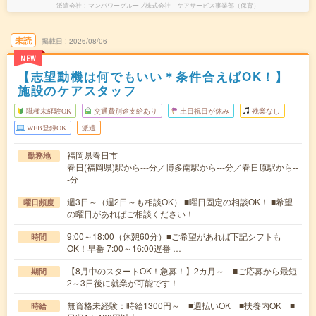
派遣会社
マンパワーグループ株式会社 ケアサービス事業部（保育）
未読
掲載日
2026/08/06
NEW
【志望動機は何でもいい＊条件合えばOK！】
施設のケアスタッフ
職種未経験OK
交通費別途支給あり
土日祝日が休み
残業なし
WEB登録OK
派遣
福岡県春日市
勤務地
春日(福岡県)駅から---分／博多南駅から---分／春日原駅から--
-分
週3日～（週2日～も相談OK） ■曜日固定の相談OK！ ■希望
曜日頻度
の曜日があればご相談ください！
9:00～18:00（休憩60分）■ご希望があれば下記シフトも
時間
OK！早番 7:00～16:00遅番 …
【8月中のスタートOK！急募！】2カ月～ ■ご応募から最短
期間
2～3日後に就業が可能です！
無資格未経験：時給1300円～ ■週払いOK ■扶養内OK ■
時給